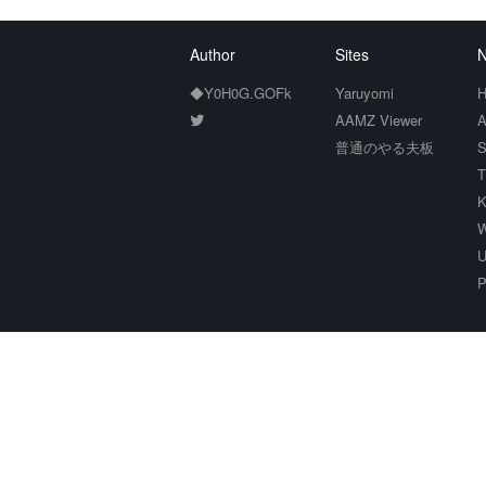
Author
Sites
N
◆Y0H0G.GOFk
Yaruyomi
H
AAMZ Viewer
A
普通のやる夫板
S
T
K
W
U
P