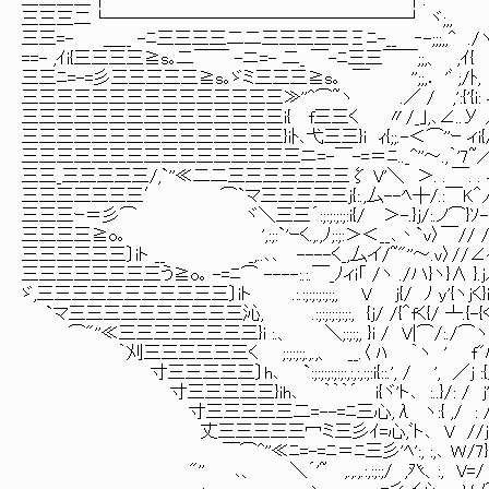
三三三三│ │. __丶 ＼ ＼ '
三三三二└─────────────────┘ ヾ;,, '^~ ⌒
三三=- ＿__ -ﾆ三三三三二二三三三三三Ξﾆ-__ ‐-;;;,,^ ./ヽ、 
==- ,ｲi{三三三三≧s｡二￣￣ -ニ=- 二_ ￣-ﾆ三三￣￣;;,、 ,ｲ{ 
三三ﾆ=-=彡三三三三三≧s｡ゞミ三三三≧s｡ ￣ '';;,． 'ﾞ ;/ﾄ, .}ﾆヽ/
三三三三三三三三三三三三三三三≫''^⌒~ヽ .／ / ,':{'{i: ｨく.,_Ζ
三三三三三三三三三三三三三三三i{ f三三く 〃/_｣,､∠..У ／ミﾐｿ |ﾐく;
三三三三三三三三三三三三三三三}iﾄ､弋三三}i ｨ{;;.-＜⌒''ｰ ィi{/ア⌒j
三三三三三三三三三三三三三三三三ニ=-￣-=＝ﾆ.._^''～.,｀'7~／ .／ 
三三_三三三三三/,`''≪二二三三三三三三三ζ V'＼ ＞. . ￣. . ィi〔 .:}
三三三三三三三′ ⌒`マ三三三三三j{:.,厶--ﾍ┼/.:￣K＾人:,_
三三三ｰ＝彡⌒ ヾ＼三三´:;:;:;:;:i{/ ＞-.}j/:.ノ⌒}ｿ
三三三三≧o｡ ',:;:`'ｰく.,.,ﾉ;:;:＞＜__､丶`v〉￣// / .ﾉy} 
三三三三三三〕iト __ _,..､､ ----く_,厶イ/~"''～.v〉//∠ｲ//:. :
三三三三三三三三う≧o｡ -=ﾆ⌒ ----:.:.￣_ﾉィi「 /ヽ ./ハ}ヽ}∧ }.j
ゞ,三三三三三三三三三三三〕iト .:.:;:;:;:;:;, V j{/ ﾉ y'{ヽjく}i
`マ三三三三三三三三三三沁, .:;:;:;:;:;:, {j/ /{＾fく{/ ┴.{-{く/〃':':
⌒"''≪三三三三三三三三}i :.、 ＼;:;:;, }i / V|⌒/:./⌒ヽﾉﾉ
｀刈三三三三三三く ;:;:;:;.,.,、 __.〈 ﾊ ｀ヽ ' f"ﾊ }ﾉｰ-
寸三三三三三〕h､ `:;:;:;:;:;:,:,:,:;:i{::.', / ', ／j :{/三
寸三三三三三}ih､ ｀｀｀´ i{ヾ'ト､ :..}/: / j'}三
寸三三三三三二=--=ﾆ三心,λ ヽ:{ ,/ : /三V〉}
丈三三三三三冖ミ三彡ｲ=心,ﾞト､ V //j{ｲ{ }=ﾉ .!!〃ア
￣⌒^''≪ﾆ=-=ﾆ＝ﾆ三彡'ﾍ':, :,､ Ｗ/7}!.ﾘ,ﾉ/ 
"'' ､、 ＼´'~ ,.,.,.:,:;:;/ ,癶、:, V=/ /ﾚ/,