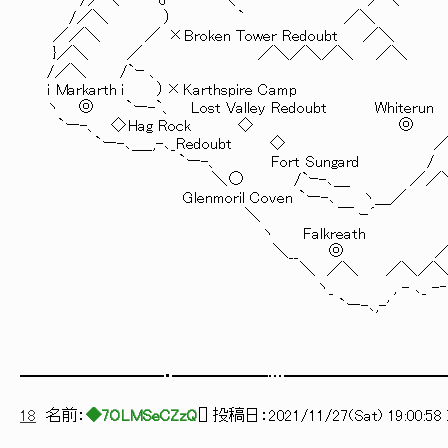
/／＼ `6 ＼ ／＼ ／＼Wi
/／＼ ） ` ／＼ ⊂ニヽ
／／＼ ／ ×Broken Tower Redoubt
}／＼ ／ ／＼／＼／＼ ／
/／＼ /`ｰ 、 
i Markarth i ） × Karthspire Cam
ヽ ◎ `ー-`、 Lost Valley Redoub
`ー-、 ◇ Hag Rock ◇ ◎ 
`ー-､＿_,-､_Redoubt ◇ ／ ／
`ー-、 Fort Sungard
＼ ○ /`ｰ-､＿ 
Glenmoril Coven `ー-､
＼ ￣ ｰ´ `--
ヽ Falkreath 
＼__ ◎ ／＼ ／＼ ／＼ `ー'⌒ヽ
＼ ／＼ ／＼／＼ _ -‐ -、 _
ヽ_ , - ､_ -‐ '´ ＼_, -‐ 
`ー-､,-' ＼_
`ｰ-､_ 
｀ｰ
━━━━━━━━━・━━━━━━…━━━━━━━━━━
18
名前：
◆7OLMSeCZzQ
[
] 投稿日：
2021/11/27(Sat) 19:00:58