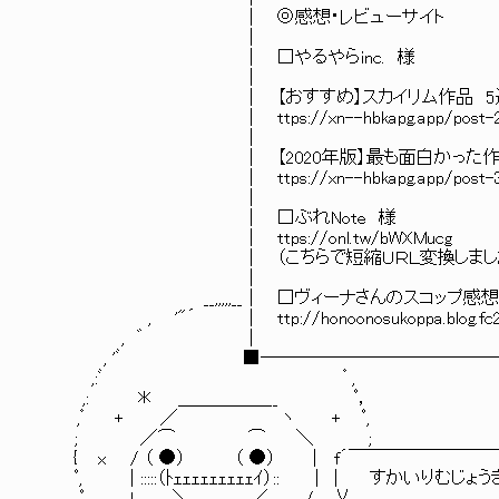
│ ◎感想・レビューサイト
│ │ {|8＿＿
│ □やるやらinc. 様 
│ │ ---
│ 【おすすめ】スカイリム作品 5
│ ttps://xn--hbkapg.app
│
│ 【2020年版】最も面白かった作品1
│ ttps://xn--hbkapg.app
│
│ □ぶれNot
│ ttps://onl.tw/
│ （こちらで短縮ＵＲＬ変
│
__,,,,,__│ □ヴィーナさんの
, '"´ │ ttp://honoonosukoppa.blog.fc2.com/b
, ゛ 
, 'ﾞ ■───────────────
,:ﾞ ゜,
,: ＊ ＿＿＿＿＿__ ﾟ，
,゜ + ／ ヽ + ﾟ,
; ／⌒ ⌒ ＼ ;
{ x / （ ●） （ ●） | f´￣￣￣￣￣￣￣￣
ﾟ, | :::::（ﾄｪｪｪｪｪｪｪｪｪｲ）:: | | すかいりむじ