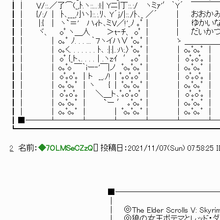
┃│ V/::.／了⌒(_,ﾄ.ヽ::...:l:| Yニ|丁::.:/ ヽミ
┃│ {/:/ │ ﾄ､___,小ヽ}::.:.ﾘ､ Y´j/|::./ﾄ､_ 
┃│ |:{ │ ヽ`＝' ハｨト､ミV／!'_ﾉ ｡ﾟ │ | ゆ
┃│ ヾ、 oﾟ ヽ＿人 ＞t‐ﾁ、 oﾟ │ | だい
┃│ │ o｡ﾟ ﾉ. . . ...｀７ヽイハ∨ ﾟo｡ﾟ │ ゝ ＿
┃│ │ o｡く. . . . . . . ﾄ､ :|:|..:ﾊ:.〉 ﾟo｡ﾟ │
┃│ │ oﾟ {_ト､. . . .｜.ヽzｲ ′｡oﾟ │ │ oﾟ｡o
┃│ │ o｡ﾟo ￣｀iー‐'￣|ノ ﾟo｡ﾟo｡ﾟ │ │ o｡ﾟo｡ﾟ 
┃│ │ oﾟ｡oﾟ｡ │ト __./! │ﾟ｡oﾟ｡oﾟ │ │ oﾟ｡oﾟ｡
┃│ │ o｡ﾟo｡ﾟ │ ヽ { │ ﾟo｡ﾟo｡ﾟ │ │ o｡ﾟo｡
┃│ │ oﾟ｡oﾟ｡ │ ＼＿ト､ﾟ｡oﾟ｡oﾟ │ │ oﾟ｡oﾟ｡
┃│ │ o｡ﾟo｡ﾟ │ `ー ′ ｡ﾟo｡ﾟ │ │ o｡ﾟo｡ﾟ 
┃│ │ o｡ﾟo｡ﾟ │ │ ﾟo｡ﾟo｡ﾟ │ │ o｡ﾟo｡ﾟ 
┃■───┴───┴───┴───┴───┴───┴
┗━━━━━━━━━━━━━━━━━━━━━━━━━
2
名前：
◆7OLMSeCZzQ
[
] 投稿日：
2021/11/07(Sun) 07:58:25 
■─────────────────
│
│ ◎The Elder Scrolls V:
│ ◎狼の女王ポテマとレッド・ダイヤモ