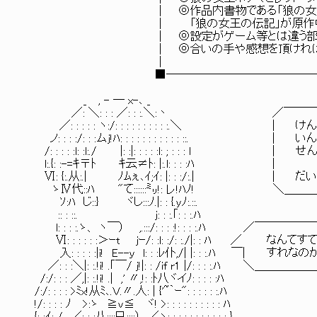
│ ◎作品内書物である「狼の
│ 「狼の女王の伝記」が原作
│ ◎設定がゲーム等とは違う部分がありま
│ ◎合いの手や感想を頂け
│
■─────────────────
_ , - ― x-､ _
／: ＼: : : ／: : :.＼:丶 ／￣
／: : : : : ヽ:/: : : : : : : : : :.＼ 
ノ: : : :/: : :ムj!ﾊ: : : : : : : : : : : ::. | いん
/: : : : :l: :l:./ |: :|: : : : :l: ; : : : l | せ
l:.{: :-=ｷ〒ﾄ ｷ云≠ﾄ: |:.l: : : :ﾊ | | :.:.:.:.:
Ⅵ: {:.从:.| ﾉﾑぇ､ｲ;ｲ: |: : :/:.| | だいたいこんなかんじ | 
ゝⅣ代::ﾊ "て::::::㍉!: レ!ﾊﾉ! ＼＿＿＿＿＿＿＿＿＿＿＿／ _才
ｿ:ﾊ じ::} ヾし:::ﾉ.|: : {.yﾉ:.::. 、|:.:.:.
:: : ::. j: : :.｢: : :.ﾊ 〈.|:.:.l:.:
l: : : :.ゝ、 ヽ￣） ,.:::/: : : :!: : : :.ﾊ ／￣￣￣￣￣￣￣
Ⅵ: : : : : :＞ｰt ｊｰ/: :l: :/: :./|: : ﾊ ／ なんてすて
入: : : : :|i! E--ｙ l: : :ﾚ仆,/| |: : :.ﾊ ￣| 
／: : :＼|: :.!i! .｢￣/ j!|: : /if r1 |/: : : :.
/:/: : : ／,|: :.!i! .| ,' 〃,!: :ﾄ八
/:/: : : : >ﾐx!从ﾐ､.Ｖ.〃.人: | {'~｀
!/: : : : ﾉ >:ゝ ≧v≦ ヾ! >: : : 