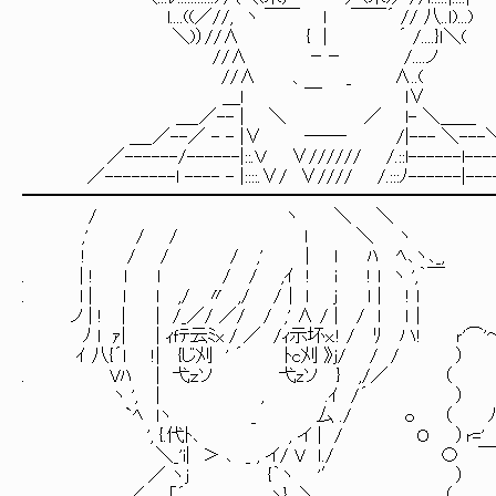
l....((／//, ヽ ￣￣ l ￣￣´ // 八..ｌ)
＼)）//∧ { | ´ /....}ｌ＼(
//∧ －－ /....ノ （女王の
//∧ 、 _ ∧..(
＿ｌ ￣ l∨
＿_／-- | ＼ ／ l- ＼＿＿
＿_／--／ - - |∨ ――‐ /|--- ＼---＼
／------/------|::.Ｖ ∨////// /.::l------l---
／--------l ---- - |::::.∨/ ∨//// /.:::ﾉ------|---
━━━━━━━━━━━━━━━━━━━━━━━━━━
/ ヽ ＼ ＼ 
,' / / l ＼ ヽ ＿_
! / / / ,' | l ﾊ ﾍ､ヽ､_, 
. | ! l ｌ / / ,ｲ ! i ! l ヽ ',｀
. l | l ｌ ,/ 〃 ,/ /│ l j l│ ! l
ノ | ! │ | /_／/ ／/ / ,' ∧ / | / ｌ ｌ│
ﾉ l ｧ| | ｨｆﾃ云ﾐx / ／ /ｨ示坏x.! / ﾘ ハ! ｒ'⌒'～'⌒
ｲ 八{´ｌ !| {じ刈 ' 
. Vﾊ | 弋ｚソ 弋zソ }
ヽ ', | , .ｲ
`ﾍ lヽ _ 厶 ./ ｏ （ ﾉﾞ! /
', {.代ﾄ､ , イ | / Ｏ ） r=' ＼j |イ
＼_'i| ＞ ､ _ , イ/ V ｌ./ 
／ ヽj {｀ヽ '′ ） 7ﾚﾍ { ゞ''