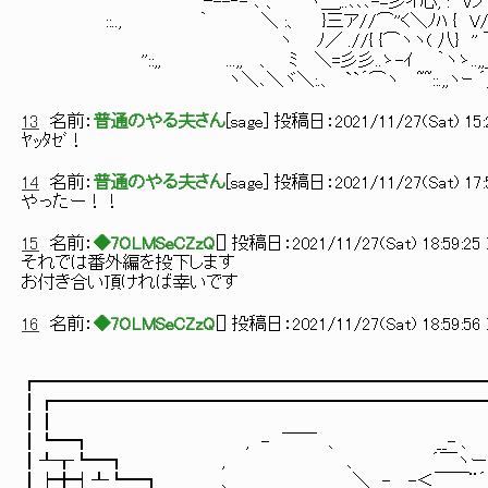
ｰ--‐- ､ 、 ヽ＿,..､､､-=彡イ心, : Vノ⌒,/_j＞
::.., ｀ ＼ :、 }三ア//⌒''く＼ﾉﾊ { V/二厶､-ﾐ ヽ
ヽ ﾉ／ .//{ {⌒ヽヽ( 八} '' ￣二ヽV/ ﾉﾉ
''::,, ...,, 、 ﾐ ＼=彡彡..ゝ-ｲ ｀ヽゝ..,,__ゝ
ヽ＼､＼ヾ＼:.、 ``´⌒ヽ ~~::.,,ヽｰ ´j:;ゝ_三
13
名前：
普通のやる夫さん
[
sage
] 投稿日：
2021/11/27(Sat) 15:
ﾔｯﾀｾﾞ！
14
名前：
普通のやる夫さん
[
sage
] 投稿日：
2021/11/27(Sat) 17:
やったー！！
15
名前：
◆7OLMSeCZzQ
[
] 投稿日：
2021/11/27(Sat) 18:59:25
それでは番外編を投下します
お付き合い頂ければ幸いです
16
名前：
◆7OLMSeCZzQ
[
] 投稿日：
2021/11/27(Sat) 18:59:56
┏━━━━━━━━━━━━━━━━━━━━━━━━━
┃┏━━━━━━━━━━━━━━━━━━━━━━━━
┃┃
┃┗━┓ , - ￣￣ 、 _
┃┸┰┗━┓ , 、 ´￣
┃┝╋┥┸┗━┓ 、 __ ＼ - _-＜￣￣¨´ ,