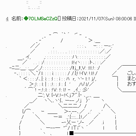
:: :: ' ., 人
::. . . .:: ´ '
4
名前：
◆7OLMSeCZzQ
[
] 投稿日：
2021/11/07(Sun) 08:00:06 
_ ‐ ⌒ ｀` ´ '" ‐ _
_ ‐´ / ＞ .＿
. ／／ , : : : ､ ｰ: : : ー-:.'
／ . : : : . . . .. : : : : : : : : : : : : :.／:.／
_ イ, ,: : : : : : : : : : : :ハ: : : : : ; : : : : : :.／
￣／ . . : :/: : : : : : : : : : : :l:!ｨヽ: : : :.ト､: : :／
-ﾆ二:＿: :＿／_/: : : : : : : : : : : :/l!j__l!,Ｖ: :l:l:
‐､: : : : :.＼.`/:l: : : : i: : : : : : / /.{;! !ｲV:
` ＜: : : :/､.|: i: : :l : : i : : ﾊ ｒ, ヽ'- l: ! j
＞:,!: : l: | : :.!: : :l : :{ ' ,ﾊﾉ
´ ⌒｀! -:.!:.l: : :!V: :!: l.! - ,.ｲ_: :彡
. 二'; V: {-V:.!-:!く.j.ﾌ'".{‐ ､_,..、＿_
__／ ヽ＼､ヽ':{､ ー-- ノ.j 〉' ヽ
／ ＼二二二ノ / /＼
{/⌒ ､ ｰ ＿＿ ＞-,--､.／ ,.:' ., ' ＼
. / ＼ ー＝ .,'.{:::::....}.!／ ／ i
/ ＼ -‐乂ー 'ノ- ／ .i |
{ ､ ー--― ''"/ lΤi"ヽ ´ l {
} 丶 ､ l ■──────────────