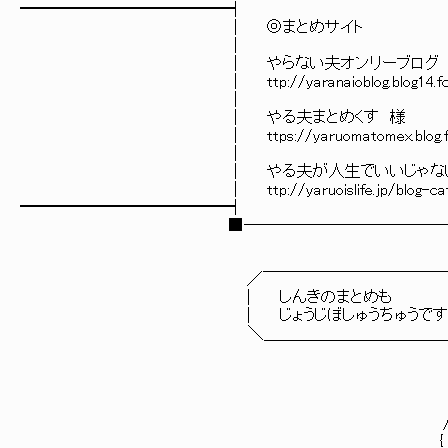
━━━━━━━━━━━━━┥
│ ◎まとめサ
│
│ やらない夫オンリー
│ ttp://yaranaioblog.blog14.fc2.com/bl
│
│ やる夫まとめ
│ ttps://yaruomatomex.blog.fc2.com/b
│
│ やる夫が人生でいいじゃない 
│ ttp://yaruoislife.jp/blog-c
━━━━━━━━━━━━━┥
■───────────────────────
/: : :./: ハ: : :ﾍ: : : :
/: : : :| / l: : : :ヽ､: :
／￣￣￣￣￣￣￣￣￣￣￣￣＼ _／´/:l: : !:| ヽ: :
| しんきのまとめも ＼ ,': :|: : ｌﾘ￣｀-ト、: : 
| じょうじぼしゅうちゅうです |￣ |: :ﾊ: :l ｨｔ〒ｫ､
＼＿＿＿＿＿＿＿＿＿＿＿＿／ |:.ﾄ､!: l 
_ - ´ ﾍ! l: :| 
_ - ´ / ﾍ: ', 
/ / トｔ､ ー─ -
/ /, － ､ﾘ_!_> --
/ ､ ／ く, -ﾆ二´､
{ l < ＼ 亡r-