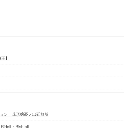
戯王】
ョン 花形嬢憂ノ出延無胎
t・Rishtalt