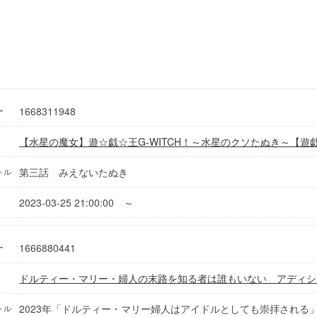
1668311948
ー
【水星の魔女】遊☆戯☆王G-WITCH！～水星のクソたぬき～【遊
第三話 みえないたぬき
トル
2023-03-25 21:00:00 ～
1666880441
ー
ドルティー・マリー・婦人の末路を知る者は誰もいない アディシ
2023年「ドルティー・マリー婦人はアイドルとしても崇拝される」Ridol
トル