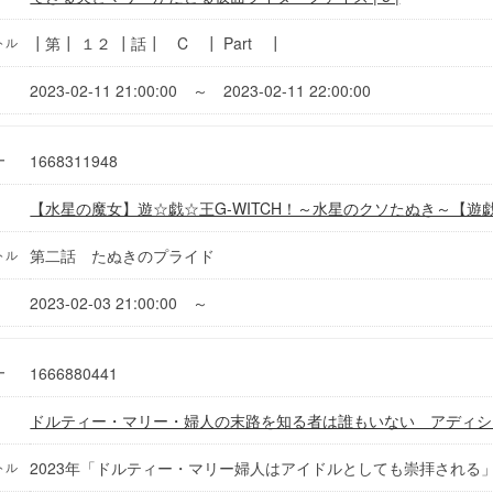
┃第┃ １２ ┃話┃ C ┃ Part ┃
トル
2023-02-11 21:00:00 ～ 2023-02-11 22:00:00
1668311948
ー
【水星の魔女】遊☆戯☆王G-WITCH！～水星のクソたぬき～【遊
第二話 たぬきのプライド
トル
2023-02-03 21:00:00 ～
1666880441
ー
ドルティー・マリー・婦人の末路を知る者は誰もいない アディシ
‭2023年「ドルティー・マリー婦人はアイドルとしても崇拝される」We Are
トル