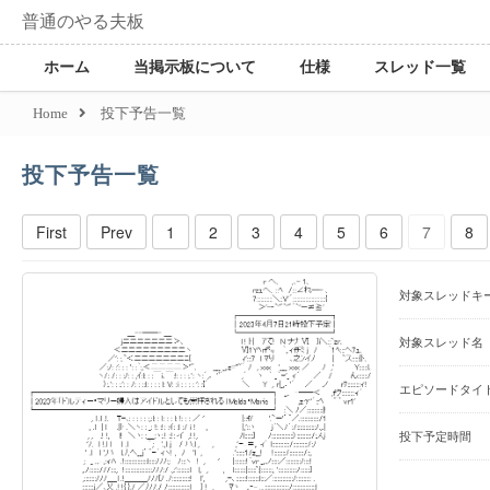
普通のやる夫板
ホーム
当掲示板について
仕様
スレッド一覧
Home
投下予告一覧
投下予告一覧
First
Prev
1
2
3
4
5
6
7
8
対象スレッドキ
対象スレッド名
エピソードタイ
投下予定時間