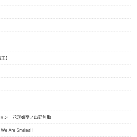
戯王】
ョン 花形嬢憂ノ出延無胎
 Smilies!!‬