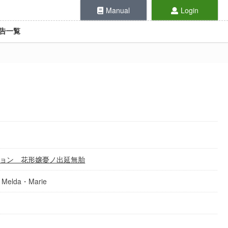
Manual
Login
告一覧
ョン 花形嬢憂ノ出延無胎
da・Marie