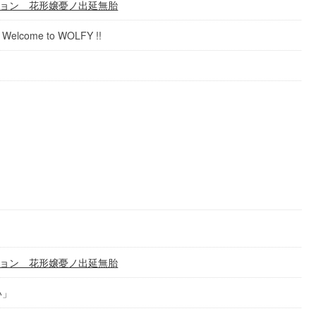
ョン 花形嬢憂ノ出延無胎
e to WOLFY !!‬
ョン 花形嬢憂ノ出延無胎
い」