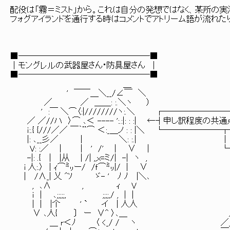
配役は「霧＝ミスト」から。これは自分の発想ではなく、某所の実
フォグアイランドを通行する時はコメントでアトリーム語が流れた
■────────────────■
│モングレルの武器屋さん・防具屋さん │
■────────────────■
＿
' ￣￣＿＼__/∠￣ ＼
／ ／ ＿＿: :.＼ヽ ）
' :￣ ＼⌒〈:|////////ヽ:.＼ ┌─────────
／ ／//ハ 〉⌒ ､＜ ---- ':.:|: : :| ←┤申
ｉ:.{ {///／／ ￣｀¨⌒ ＜:_＿ノ : : |＼ └───
|: ､__彡／ | ＼: :.| ｜ ,r＝､＿_
V: :／ | | ' /' | ∨ | └→ /l ./
-|: .{ | |从 | /| ,,x=ミ/| -| ヽ , lﾐ
i 人:.〉 | ｨ⌒㍉ー/ /ｆ⌒㍉|/ | ∨ l､_,ｒ'"
| /∧_| 乂 ^ｿ ゞ- ' ﾉ ﾉ |＼､ ヽv-い､ﾆr
, ､∧ , ｨ V iヽ┤ ﾐ `‐`
ｉ | ､;;;;;, ;;;;,/ , | | ,-‐ヽ 
| | |个 ' ` イ | 人人 ／ _ゝ- 
∨ ､人{ 〕 ー ∨^ 〉､＿ ／ `‐'"ヽ￣~
＿ r＜ﾉ 〈 <_/ / ヽ ／＿,,､---､ /ヽ,,,