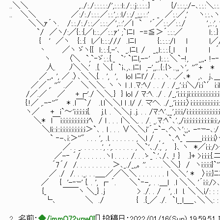
..＼＼ ,../:./:.:.:.:.:/',:.:.:l:./:.:j:.:.:.:.} {/:.:.:,:/-､:.:.:＼:.:.
.. ＼＼ ／:/:./:.:.:.／:.:.',:.:l/:.:/_;,;.:.:' _ ／:.:／
＼＼ｧ´ヽ. /:.:./:./:.:／:.:.:／',:.:'／l ` '´／:.:／:.:./ ',:.:', ',:.:
`/ ／ヽ/:／{:.:{／l:.:.／:.:.ｧ' ;`lﾆl ‐=≦＞´:.:.:／
{ ' ／ヽ {:.:{ l／l:.:.:/// .lﾆl {:.:.:.:/l l l
丶 ／ヽ ゞヽ{{ l:.:.:{,-'､ _.lﾆl. / _,,l:.:.:.{_l l l ´
ヽ 〈＼ `,`‐ゞ:.:.{._ `' `lﾆl,-‐' _,l:.:.:.＼`-!, _,,．!-‐
人. ﾉ＼＼' .{. ＼{ `i､,､.lﾆl ,-',,...{:.{ゝ..,,ヽ',. ''"+ 
／_,．', ／ .〉､＼＼{. . ', ', lol lﾆl'/ /. . .ヽ. .／､* ,､ j､＿
／／ ,. ''" .／ ＼＼＼. ヽ ヽ l .l .ﾏ:ﾍ/ . . / . /_,':i:i＼/i:i`′i:i
/／.／ ／ +┌'./ ＼＼.} } lol / ﾏ:ﾍ. ./ . /_,'i:i:i:ji:i:i:i:i:i:i:i:i:i:i
{.!／ ,.-‐''" * .l￣`/ .l.l＼＼l l .l/ /. マヘ. ./_,'i:i:i:i:〉i:i:i:i:i:i:i:i:i:i:
ヽ／ + i`～'i:i:i:i:i{. j.l. . ＼＼j .j. . . /ﾏ:ﾍ'.__',i:i:i/i:i:i:i:i:i:i:i:i:i:i:i
＼* l￣i:i:i:i:i:i:i:i:i:iﾍ / l . . . l＼＼. . /. _.ﾏ:ﾍ`､'.,/i:i:i:i:i:i:i:i:i:ii:i:
＼li::i::i:i:i:i:i:i:i:i:i＞`､ . l . . . ∨＼＼i'´,-`-､ヘヽ':,;．-‐ｰ-､:/
` ‐-､i:＞''" . . . ',. .l. . . . . . . ,＼l / , `､ﾍ_`＿＿i:i:i:i:i
／. . _. . . . . .', .',. . . . . . ,＼`'､./.,´, }､ ヽ *／i:i:/
／-‐ ´/. . . . . . .ヽl . . . . /. . .ゝ_`.'､/､ ,! } .}+ >i:i:i:
´7´/ /. . . . . . . . . ＞､_./_,,｡ ''. . . . .＼＼} / ヽi:i:i:i}`''
／ ./ /. . ._. . .＿_／／＼＼ . . . . . . . l ＼＼' * 〉i:i:
／ { '-‐ｰ' {. . ', ┌ ´. ＼`‐-,. . .＿l .l ＼＼ '´i:i:/
{_ ￣￣ヽ ＼_} .j > ./. . / ', .l l. ＼＼i/: : :
└､ ＼ ./ { .{_／ ./. `l__l＿_､＼＼: : : 
2
名前：
◆/immO72ynw0I
[
] 投稿日：
2022/01/16(Sun) 19:59:51 