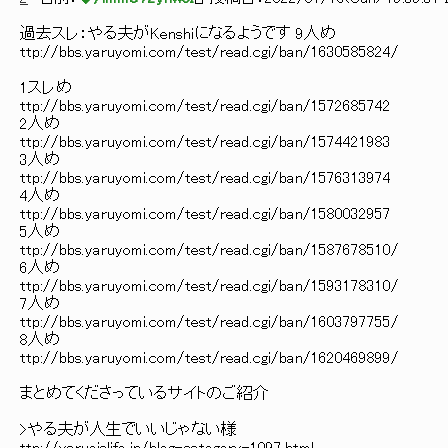
過去スレ：やる夫がKenshiになるようです 9人め
ttp://bbs.yaruyomi.com/test/read.cgi/ban/1630585824/
1スレめ
ttp://bbs.yaruyomi.com/test/read.cgi/ban/1572685742
2人め
ttp://bbs.yaruyomi.com/test/read.cgi/ban/1574421983
3人め
ttp://bbs.yaruyomi.com/test/read.cgi/ban/1576313974
4人め
ttp://bbs.yaruyomi.com/test/read.cgi/ban/1580032957
5人め
ttp://bbs.yaruyomi.com/test/read.cgi/ban/1587678510/
6人め
ttp://bbs.yaruyomi.com/test/read.cgi/ban/1593178310/
7人め
ttp://bbs.yaruyomi.com/test/read.cgi/ban/1603797755/
8人め
ttp://bbs.yaruyomi.com/test/read.cgi/ban/1620469899/
まとめてくださっているサイトのご紹介
>やる夫が人生でいい