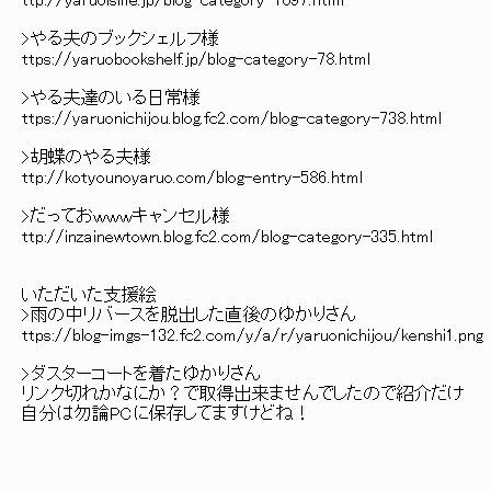
ttp://yaruoislife.jp/blog-category-1097.ht
,.:':::::::／::::!::!
>やる夫のブックシェルフ様 /::::::::/|:::: |
ttps://yaruobookshelf.jp/blog-category-78.html ;'::
|::::刊ｲ㍉､从:j::::ト､
>やる夫達のいる日常様 |::::::::}弋ｿ 
ttps://yaruonichijou.blog.fc2.com/blog-categor
|:::::心､ v-， ,/::
>胡蝶のやる夫様 , ´ |::::{￣!
ttp://kotyounoyaruo.com/blog-entry-586.
j! /j:/ | !／::::
>だっておｗｗｗキャンセル様 , /ﾊl/
ttp://inzainewtown.blog.fc2.com/blog-category-33
///Y{: :_,. イ ／l/＼
/////o!＿_／:::..... : :
いただいた支援絵 ／///// j: : :./:､:::::
>雨の中リバースを脱出した直後のゆかりさん ／///////j: l:
ttps://blog-imgs-132.fc2.com/y/a/r/yaruonichijou/kenshi1.pn
,:＼///／:./: : : :ヽ:: /:
>ダスターコートを着たゆかりさん ,....イヽ:::::::／xxx{l:::
リンク切れかなにか？で取得出来ませんでしたので紹介だけ ／::,:::::::
自分は勿論PCに保存してますけどね！ /:イ:〃:／ / ./￣
´㌧'／ ＼/ / /::::::ｲ
／￣｀ヽ､￣ ´／ ￣｀i l |
／ ヽ／-- ､ ＼. | | 