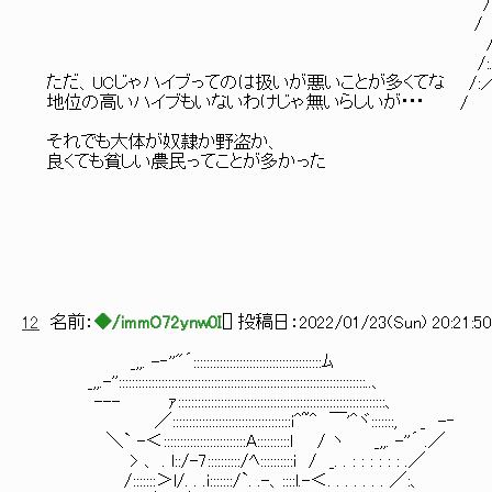
/:〃.:.:／:.:.:.:.:./ :.: /:.:.:.:.:/:.:.:.:.:.:.:.
/ /:.:./:.:.:.:.:.:.:/:.:.:./:.:.:.:.:.:.:.:.:.:.:.:
/:.:./:./:.:.:.:./:.:.:.:.!:.:.:.:.:.:.:.:.:.
/:.:./:./:.:.:.:. ｉ:.:.:.:.:.|:.:.:.:.:l:.:.:.:
ただ、UCじゃハイブってのは扱いが悪いことが多くてな /:／ｉ:.:l:.:.:.:.:.:.|:.:.:.:.:.|:.:.:.
地位の高いハイブもいないわけじゃ無いらしいが･･･ / |:.:i:.:.:.:.:.:.|:.:.:.:.:.|:.:.:
|:.:i:.:.:.:.:.:.|:.:.:.:.:.|:.:.:.:.:i､:.:
それでも大体が奴隷か野盗か、 i:/!:.:.:..:.∧ :.:.: |＼:. 
良くても貧しい農民ってことが多かった i:.:.:.:/:.:∧ :. |:.:.}ヾ
i:.:./i:.:/ ∨:i:.∧ /
i:/ .j/ Ⅵ/ ∨:
i i/ ＼::::
＼:::〉ﾆ二＞
ヽ:::ー ,ィ
｀ー―＜//
12
名前：
◆/immO72ynw0I
[
] 投稿日：
2022/01/23(Sun) 20:21:50
_,,. -‐''"´:::::::::::::::::::::::::::::::::::::::ﾑ
_,,.-'':::::::::::::::::::::::::::::::::::::::::::::::::::::::::::::::::::::::::::..、
--- ｧ:::::::::::::::::::::::::::::::::::::::::::::::::::::::::::::::、
／::::::::::::::::::::::::::::::::::::i^~^ ￣'^ヾ:::::::, _ -‐
＼` -＜:::::::::::::::::::::::::A::::::::::l / ヽ _,,. -''´ .／
> 、 . l::/-7::::::::::/ﾍ::::::::::i / _. . : : : : : : .／
/:::::::＞l/. . .i:::::::/`. .-、::::l.-＜. . . . . . . ／:、