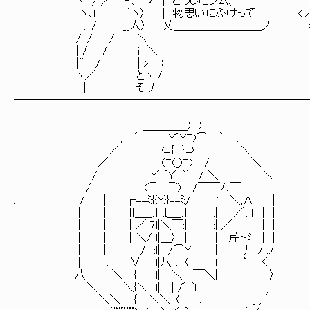
ヽ / ／ '‐､ﾆ⊃ | どうしたラム、 | ／ )人: :
ヽ､ｌ ´ヽ〉 | 物思いにふけって | <
,-/ __人〉 乂＿＿＿＿＿＿＿＿ノ <／ ( ＞ 
/ ./. / ＼ ＼ ＞--＜
| / / i ＼ /⌒ ＼ /(
|" / | > ) { ∥(ﾊ 
ヽ／ とヽ / ﾆ=- ∥ (_
| そ ﾉ )---{! (_),
━━━━━━━━━━━━━━━━━━━━━━━━━━
＿＿＿＿) )
, ´ Y^Yﾆ)⌒ ｀ ､
／ ⊂{ }⊃ ＼
／ (ﾆ(_)ﾆ) / ＼
/ Y⌒Y⌒´ / ＼ | ＼
/ (⌒ ⌒) /￣￣/､￣ |
. / | ┌==ﾐ{{Y}}==ﾐ/ ' ＼,∧ |
| | {{＿__}} {{＿_}} :| ／､」 | |
| | | ／ 7l|＼￣:| :| ／ ｜ | |
| | | ＼/ l|＿〉 | | | | 芹トﾐ| | |
| | / :l| /⌒Y| | | |ﾘ | ﾉ .ﾉ ち
| 、 ∨ l|八 ､ 〈.| | l `└ く
八 ＼ { l| ＼__ ￣＼|
. ＼ ＼{＼ l| | /⌒l
＼＼ ｛ ＼＼ 〈 ､ _ ,