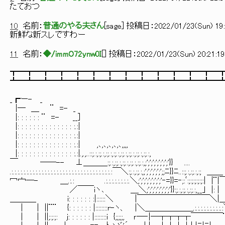
たておつ
10
名前：
普通のやる夫さん
[
sage
] 投稿日：
2022/01/23(Sun) 19:
新鮮な新スレですわー
11
名前：
◆/immO72ynw0I
[
] 投稿日：
2022/01/23(Sun) 20:21:19
┳━┳━┳━┳━┳━┳━┳━┳━┳━┳━┳━┳━┳━
┻━┻━┻━┻━┻━┻━┻━┻━┻━┻━┻━┻━┻━
_┏ー- _ ┌───────
|─ ＿ ¨ =
|: : : : : : ¨ =- __］ │ 知
|: : : : : : : : : : : : : : 
|: : : : : : : : : :
|: : : : : : : : : : : : : : :.:| ,､,､
|: : : : : : : : : : : : : : :.:|.,.,..::;.:,:;.:,:;.:,:
￣ ──-- ⊥＿＿＿:;.:,:;.:,:;.:,:;.:,:;.:,;';';';';';';
.:.:.:.:.:.:.:.:.:.:.:.:.:.:.:.:.:.:.:.:.:.:.:.:.:.:.:.:.:.:.:.:.:.:￣＼:;.:,:;.:,;';';';'
冖宀─- ＿.:.: .:.:.:.:.:.:.:.:.＼;';';';';';';';'‐=}}=‐;:ﾞ:;
／￣￣iヽ､ ＿＼;';';';';';';';'}}:;.:,:;.:,:;.:,__｣ |: | |-
＿＿＿_ i: : : : : : :|::::::＼ |￣￣￣￣￣￣￣￣￣＼|＿|.:.:.:.:.:.:
| ｜ ||¨¨ {: : : : : : |::::::::r-ヽ、 |＼＿＿＿＿＿＿.:.:.:.:.
| ｜ ||;:;:;: j: : : : : : |::::::::i {;;;;;, ｒ─‐|─┬┬┬┬￣￣￣￣¨了ﾞ