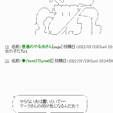
｀~~¨¨)ノ＼_＼/⌒ ´ /
┌┴ｖ―‐v―‐v'^ﾆ=--=′ あんた
／￣＼ 八 }/ ／￣￣＼
/ ⌒ア 〉 〈 ／∠..,,__ ｜
| _/⌒ｱ ／ / ｀Y ノ
. 人 ｛ / ／ └┐ | {＿
__} 〉 { ／/ | | |
| └ 乂＿_／／| /^7＿,ノ :| ﾉ
19
名前：
普通のやる夫さん
[
sage
] 投稿日：
2022/01/23(Sun) 20:
女の子だねぇ
20
名前：
◆/immO72ynw0I
[
] 投稿日：
2022/01/23(Sun) 20:24:58
_
＿(У)―┬
_､＜ (_ノ￣: : : : :
┌(Y)⌒): : : : : : : : : 
／ ( 人 ): : : : : : : : : : 
/: : : /二/: : : : : : : : : : : :
γ´￣￣￣￣￣￣￣￣￣￣￣￣￣￣￣￣｀ヽ /: : : : ∩/: : : : : : : 
l やらない夫は置いといて･･･ | ∥: : :((y) ⊃: : : : : : : :
l アークさんの何が気になるんだお？ | ∥: : : : Ｕ｜: : : : : : : : 
ヽ、＿＿＿＿＿＿＿ ＿＿＿＿＿＿＿＿_ ﾉ |: : : : : :|ﾆ|: : : |: : |: 