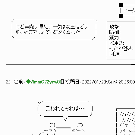
└──────────────────┘ │ ／ 〃:.〃:.:.:.: /:
■───■ │ /:.:./.:.:/:./:.:イj:
│アーク │ │ !／:.:イ:./≧x､lハｊ
■───■ │ ノﾚ´ﾑ:ｲ∧ぐｾｵ}
f´￣￣￣￣￣￣￣￣￣￣￣￣￣￣￣￣｀ヽ ┌──────
| けど実際に見たアークは女王ほどに | │攻撃： 75
| 強いとまではとても思えなかった | │防御： 74(
ヽ＿＿＿＿＿＿＿＿＿＿＿＿＿＿＿＿ノ │筋力： 76│
│器用さ： 66(-16)│ │ ///／;;;;
│打たれ強さ： 75│ │ _..,,,,,///´;;;;
│回避： 7(-1)│ └───
└────────
──────────────────────────
22
名前：
◆/immO72ynw0I
[
] 投稿日：
2022/01/23(Sun) 20:26:00
■──────
│不敗の五忍・バ
γ´￣￣￣￣￣￣￣￣￣｀ヽ ■─
l 言われてみれば･･･ | ┌──────
ヽ、＿＿＿＿ ＿＿＿＿_ ﾉ │ //ｨ//////,',
,、 ∨ │ ////////,' 
（~）＿＿＿ /~) │ //γ⌒X/ﾉ ＼ヽ 
_-‐ァ Y￣￣￣≧'ｰへ │ /ｲ ｘ=､从ｘ､_ヽ