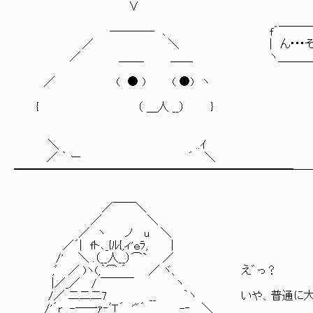
∨ |: : : : : :|ﾆ|: : : |: : |: : : : ,: : 
,: : : : : |ﾆ|: : : |: : |: : : : l: : : 
―――― ､ f´￣￣￣￣￣｀ヽ ‘,: : : : ∨⌒: : : :|: : : : |
／ ＼ | ん･･･そうね | ‘,: : : : : } ]∨: :|: : : : |
／ ＿＿_ ＿＿ ヽ＿＿＿＿＿乂_ ‘,: : : :ﾉ./: : : : : : : : 
‘, __|∨Λ: : |: : : |: : |: : |
／ ( ● ) ( ●) ヽ 丶 ＼|: : : |: : |
＼__|: : 人: : ＼: ╲
{ （ ＿人 __） } ﾉイ
＿|⌒＼/⌒＼
＿＿＿ （ 
＼ ..ｲ |/⌒＼ ＼
／ ｀ ー ´ ＼ 
━━━━━━━━━━━━━━━━━━━━━━━━━─
f´￣￣￣￣￣￣￣
／￣￣＼ | なんかあいつ
／ ＼ ヽ＿＿＿＿＿＿
／ ヽ ノ u ＼
／´| fト､_{ﾙ{,ィ'ｅﾗ, |
/' ＼ .（__人__）⌒` ／
,ﾞ ／ )ヽ(,｀⌒ ´ ／ ヾ、 え゛っ？
|／_／ / ￣￣￣ ヽ
/／ 二二二7 __ ｀ヽ いや、普通に大分
/'´r -―一ｧ‐ﾞＴ´ '"´ -‐ ＼