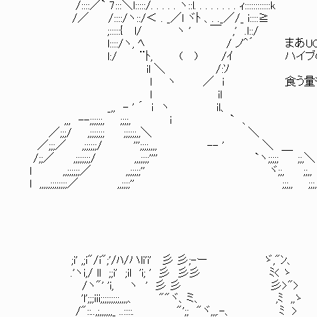
/::::／` 7:::＼l:::::/. . . . . ヽ::l. . . . . . . . ｨ::::::::::::k
/／ /::::/ヽ::/＜ . _／l ヾﾄ 、. ._／/_ i::::≧
;:::::{ l/ ヽ ' ￣ ,' .l::/
l::::/ヽ, ﾍ / ノ^´ まあUCにゃ
l:/ ¨ﾄ, ( ) /ｲ ハイブの奴隷は
il ＼ /:ｿ
l ヽ ／ i 食う量もそうだし、俺ら
l il
_,, - ' ´ i ヽ il、
,,, --;;;;;;, ;;;;, i ` 、
／;;;/ ,;;;;;;; ;;;;;;,,＼ ＼
／;;;／ ,;;;;;;/ ''';;;;,,,, -- ' ＼
/;;／ ,;;;;;;;/ ,,,;;;;'''' `ヽ;;;;
l ,,;;;;;;／ ,,;;;;;'' ヾ;;, ;;,, 
l ,,,,,;;;;;;;;／ ,,;;;;'' ;;;,, ;;;,, 
;i' ,;i"/i";'/ﾊ/ハli'i' 彡 彡;-ー ゞ,"ﾝ、
.'ヽi,/ ll ;;i' ;il 'i; ' 彡 彡彡 ﾐ< ゝ
/ヽ"' 'i, ヽ ' 彡 彡 彡>">
'l';;;iii;;;;;;;;;,,,,、 ""ヾ、ミ、 ,ﾐ ,,ゝ
/"::..,;,,,,,,_ ..::::. "';; "ヾ,,,.-、 ﾐ >