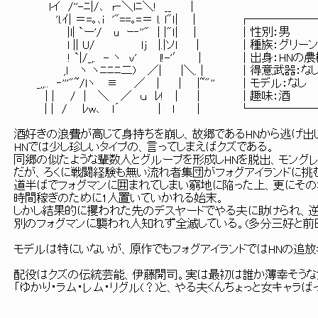
lイ /''-ﾆ|/､ r‐＼lﾆ＼! __ |
'l.ｲ| ＝=｡､i '"==｡=＝ l. l"ｌ| | ┌────
|l| `ー'/ u ｰ‐''" | |"ｌ| ｜ │
l || U/ ｌj |.|ソl | │種族：グリーン
! `|/_,. - ヽ v' l!-'′ | │出身：H
,l ヽ ヽﾆﾆﾆ二) ／| |＼. | │得意武器
_,,.. ‐'''"~/lヽ ≡ ／ | | |~"'' │モ
| | / | ＼ ／ ｕ ﾚ! | | │趣
| | / ﾚw､ l´ | l | └──────
酒好きの浪費が高じて身持ちを崩し、故郷であるHNから逃げ出
HNでは少し珍しいタイプの、言ってしまえばクズである。
同郷の似たような輩数人とグループを形成しHNを脱出、モング
だが、ろくに戦闘経験も無い流れ者集団がフォグアイランドに挑
道半ばでフォグマンに囲まれてしまい窮地に陥った上、更にそ
時間稼ぎのために1人置いていかれる始末。
しかし結果的に攫われた先のデスヤードでやる夫に助けられ、
別のフォグマンに襲われ人知れず全滅している。(多分三好と前
モデルは特にいないが、原作でもフォグアイランドではHNの追
配役はクズの伝統芸能、伊藤開司。実は最初は誰か薄幸そうな
「ゆかり・ラム・レム・リグル(？)と、やる夫くんちょっと女キャラ