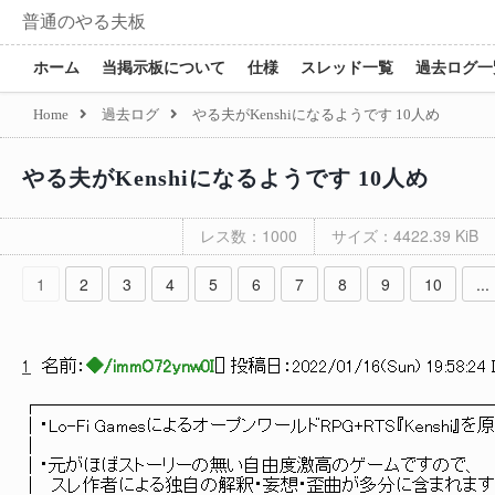
普通のやる夫板
ホーム
当掲示板について
仕様
スレッド一覧
過去ログ一
Home
過去ログ
やる夫がKenshiになるようです 10人め
やる夫がKenshiになるようです 10人め
レス数：1000
サイズ：4422.39 KiB
1
2
3
4
5
6
7
8
9
10
...
1
名前：
◆/immO72ynw0I
[
] 投稿日：
2022/01/16(Sun) 19:58:24 
┌─────────────────────────
│・Lo-Fi GamesによるオープンワールドRPG+R
│
│・元がほぼストーリーの無い自由度
│ スレ作者による独自の解釈・妄想・