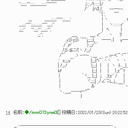
'';;;;;;;'''';;;;;,,,,,,,,;;;;;;'''''''''''' j:::
ﾉ'´ |ﾊﾈ,l', --─--. ｊノﾍ{
｀ﾞ|.', ¨¨ ﾉ 乂＿＿＿
,;,, ,,,,,,,;;;;;;;''''''';;;,,,,,;' | ヽ. , ｲ ,
,,,,;;;;'''''';;;;;,,,,;;;;'''''',,,,;;'' | ヽ::::
;;;;;'' ''';;;;;''';,,,,;;;'''; | ﾍ. |
;;;''; ＿_ ＿, ｨ''´ ヽ .ﾘ ｀ﾐゝ､ ''
,ｨ彡z彡｀¨ﾞﾞj;;;;;;|_ ──､} y── ヾ;ヽ､_
/´〆´ 〉;;;rﾞﾞ｀ /;
ﾉ彡≦ﾆミヽ /;;;/ ｀ﾞヾ;;;<_ 
/~´ .> -─- ､＿ _,, x-＜¨ヾ¨｀
,' z;;;;yﾞﾞ´ |;;;;|ﾍ¨´ヽヽ. ヽ ヽ }
|.ﾉ;;ノ |;;;;| } | ヽ ﾄ､__}_:_:j_,ｨ;;
kf |;;;| | | }_z'¨Y | };
} ｀ヾ;;,, |;;;| j .,ﾋz'´/ | j 
| ヾ;;;;;| _ﾉ∠ﾞﾆL_j__ | | 
| ﾙ´ ￣｀ヽ､| .j;;;;;j
ヽ､＿,,----rｰ'''~ ｀'y;;;;;;
{ ￣￣￣￣}
14
名前：
◆/immO72ynw0I
[
] 投稿日：
2022/01/23(Sun) 20:22:52