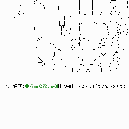
(｀_メ i ｌ | . ｜ : | /￣＼ |i { Ｖ/L〉} } ／ r= :
／ ｀ヽ ） l l | ｉ | i | ,′ | ∩ | .ﾘ ∧/l-‐!′ く |L
! 弋.ノ l l__|宀- ∟L.」__| ,′/ 乂ノ ﾉ ' ,′ ｌ ｉ ｉ/ ＼
ゝ... _＿_ 丶l |＂" '' , ￣ / / ! ! ! ／ | : 
＼ |__j| rｧ‐ ､～～ー-､ ＂" ''/, // } ! ! ! ／
ｉ |八 u | } _彡' ' ノ ' !
L｣_丶 ) ｝ , 7爪 / ／ / ｉ 
/ミ 、 j彡 ﾉ＞ し～､ _,、＿r… イi {'_｣彡
Ｖヽ /｀Y} ---‐=≦___彡､ゝ ／ヽ ￤
{ 〉-､ 〉{￣`r‐ ､, -r'´） } ,'⌒V |_ｉ_
,{ }T ´ ､ { _彡'丶..ノ~} } (⌒ 
＼ { { ! _｀ユ.. ___,,ノ¨´ } } 〈/ 
{￣ミ ､丶, ，. / -‐ｧ ┌- ミ ,′ } 
∨ ′ { {_／ｲ ∧＼ } } / く, '
16
名前：
◆/immO72ynw0I
[
] 投稿日：
2022/01/23(Sun) 20:23:55
┌────────────────────
│
│
│ ┌────────────────
│ │ 
└───┼────────────────
│ 