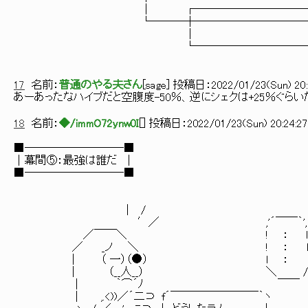
│ ┌────────────
└───┼─────────────
│ 
└─────────────
17
名前：
普通のやる夫さん
[
sage
] 投稿日：
2022/01/23(Sun) 20:
あーあったなハイブだと空腹度-50％、逆にシェクは+25％ぐら
18
名前：
◆/immO72ynw0I
[
] 投稿日：
2022/01/23(Sun) 20:24:27
■─────────■ 
│幕間⑤：最強は誰だ │ : :´: : : : : : :
■─────────■ ／: :.／￣￣: : : : : 
' : : :/: :.:|: : : : : : :.＼: 
/ : : : : : : : |: : : : : : : : : ＼
│ / :.|: ::|: : : :|: : : : : : : : : : 
′／ ,'´￣￣｀', i : : |: ::|: : : : : : : : : : : :
／￣￣＼ ! ： ｌ | |: :|: ::| : : : : ､: : : : : : :
／ _ノ ＼ ! ： ｌ | |: :|: ∧: : : : :.＼: : : : : 
| （ 一）（●） ｌ ： ＞ | |X∨ / ､: :＼: :＼ : :
| （__人__） ＼ / |:八: : ／ ＼: :＼: :＼.: :
| ｀⌒´ﾉ ￣￣ : : :.＼:.:笊ミﾄ ＼: :＼:
| ,.<))／´二⊃ f´￣￣￣￣￣￣￣￣｀ヽ /∧: |: : ＼ ∨