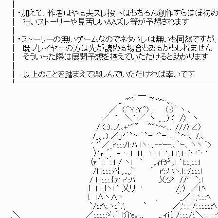
│
│・加えて、作者はやる夫スレ投下はもちろ
│ 拙いストーリーや見苦しいAA
│
│・ストーリーの無いゲームなのでネタバレは無いも同然ですが
│ 既プレイヤーの方は先が読める場
│ そういった際は展開予想を控えて
│
│ 以上のことを踏まえて楽しんで
└─────────────────────────
＿
,.. ''"~ ~"''～､、
／ (.^Y::Y.^) , (::)｀ ヽ 、
／ `i ＼`'／_ ゝ ,,_,,) ( /〉 ヽ
/ (::)､ノ.､+''"~ ~"''～､、///〉∠〉
/_,,...) ／_r'｀`～´`ｰ-'`ｰ-､｀`～､､/.､
', '´／_r':.:.:/l:.ﾊ:.lヽ:.:,:-‐ｰ-.､｀ｰ､ ヽヽ `>
〉'.r ´,.. -‐ｰ:l l:l ヽ:.:.l ',:.l:.l',:l:.:`ｰ'`ｰ'
〈ｧ´:.:´:.:l:./ ヽl ` ,.ｨfぅ㍉l `l:.:.j:.:.:l
/l:.l:.:.:.:ﾊ{ ,...,,` ´ r'::ハヽ.l:.:/:.:.:.l
/ l:.l:.:.:.:{.ｧ' r'::ﾊ 乂少 //'´ `;.l
{ l:.l:.{ヽl_` 乂リ ' /,'〉 .／l:ﾍ
{ lΛヽΛヽ , ´_／:.:.,':.:.:ﾍ
`/:.:ﾍ:.ヽ:.`.', ` ／,':.:.:./:.:.:.:.:.:ﾍ
..＼ ／:.:.:.:.:ゞ､`:.l介s。., _ ,..ィi〔:./:.:.:./:.＼:.:.:.:.: