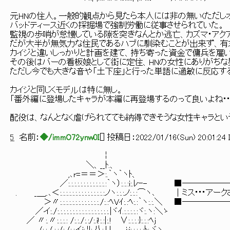
元HNの住人。一般的観点から見たら本人には非の無い(ただし
バッドティース近くの採掘場で強制労働に従事させられていた。
監視の歩哨が怠慢している隙を突きなんとか逃亡、カズマ・アク
だが大半が無気力な住民であるハブに馴染むことが出来ず、有
カイジと違いしっかりと計画を建て、持ち寄った資金で傭兵を雇
その後はバーの看板娘として街に定住、HNの女性にありがちな
ただし今でも大きな音や「土下座」と行った単語に過敏に反応す
カイジと同じくモデルは特に無し。
「番外編に登場したキャラが本編に再登場するのって良いよね･･
配役は、なんとなく虐げられてても納得できそうな女性キャラとい
5
名前：
◆/immO72ynw0I
[
] 投稿日：
2022/01/16(Sun) 20:01:24 
￤
＼、__ﾄ.、
,､r=＝＝＞:.｀ヽ｀ヽﾄ、
／:.:.:.:.:.:.:.:.:.:.:.:.:｀ヽ）:.:.:i:.ﾚｰ- ■───
. _＿,.､＜:.:.:.:.:.:.:.:.:.:.:.:.:.:.:ノヽ:.:.:ノ:.:.:⌒ヽ､ │ミス･･
＞〃:.:.:.:.:.:.:.:.:.:.:.:.:./:.:ﾍVｲ:.:ﾍ:.:｀ヽ:.:.＼ ■──
／イ:./:.:.:.:.:.:.:.:.:.:.:.:.:.:.:.:.:.|ヾｲ.:.:.:.:.:ヾ:.ヽ:＼ゝ
／ 〃:.〃:.:.:.: /:.:./:.:/:.i!:.:|:.! ∨:.:.:.:}:.:.:ﾍj