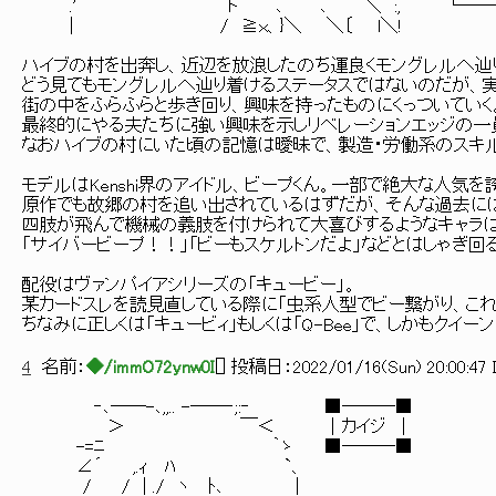
￣ .' ト ､ ､ ＼ :, └────
| / ≧ｘ、}＼ ＼〔 l＼!
ハイブの村を出奔し、近辺を放浪したのち運良くモングレルへ辿
どう見てもモングレルへ辿り着けるステータスではないのだが、実
街の中をふらふらと歩き回り、興味を持ったものにくっついていく
最終的にやる夫たちに強い興味を示しリベレーションエッジの一
なおハイブの村にいた頃の記憶は曖昧で、製造・労働系のスキル
モデルはKenshi界のアイドル、ビープくん。一部で絶大な人気を誇
原作でも故郷の村を追い出されているはずだが、そんな過去には
四肢が飛んで機械の義肢を付けられて大喜びするようなキャラは
「サイバービープ！！」「ビーもスケルトンだよ」などとはしゃぎ回る
配役はヴァンパイアシリーズの「キュービー」。
某カードスレを読見直している際に「虫系人型でビー繋がり、こ
ちなみに正しくは「キュービィ」もしくは「Q-Bee」で、しかもクイ
4
名前：
◆/immO72ynw0I
[
] 投稿日：
2022/01/16(Sun) 20:00:47 
‐､――-､,,.. -――‐;:‐ ■───■
＞ ￣＜ │カイジ │
-=ﾆ ｀ゝ ■───■
∠´ ,.ｨ ﾊ `、
/ / | ./ ヽ ﾄ､ |