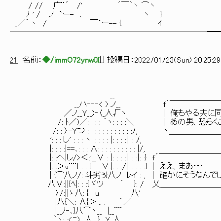
/ // 广¨´ /' ´￣｀ヽ ⌒ヽ
ﾉ ' / ノ `ー- ､___ ヽ }
_／｀丶 / ￣`ー-- {. ｲ
─────────────────────────━
21
名前：
◆/immO72ynw0I
[
] 投稿日：
2022/01/23(Sun) 20:25:29
ﾊ ,ｨ /ヽ_,
i､_ﾄ';;;ゞiｿ;;;;;
__ i､j;;`i ;;川;;;;i;;;
__ハ‐‐‐< ) ノ__ f´￣￣￣￣￣￣￣￣￣￣￣￣￣￣￣￣￣｀ヽ !ﾞi; ;
／ノ__Ｙ__)‐〈_人√ヽ | 俺もやる夫に同感だな | ;:ﾞi､i;
/: ﾄ／)／: : : : ｀ヽ: : : :＼ | あの男、恐らくこの場の誰よりも強
/: : 〉-Ｙつ : : : : : : : : : : : :/, ヽ＿＿＿＿＿＿＿＿＿＿＿ 
': : : し' : : : ヽ: : : : : |: : : :|: : /, ＼{ i'´
|: : : :|==､: : : ∧: : : : : : : : : : |
|: :へ|し/>＜:'__∨ : |: : : :|: : :|: :} f´￣￣￣
|: :＞ｖ¨¨} : : { ∨:|: : :/|: : : : :} 
| {⌒八ノ/: 斗劣ぅ}八ノ ﾚイ : , | 確かにそう
八∨:||{ﾍ|: : :{ ゞツ ｀ }: / 乂＿
〉/:||ゝ八: { 
|八{＼: ∧{＞ ..
|__ﾉ‐､}八⌒ヽ__ |__
｀ヽ: :<ﾆ)__人 } Ｙ 