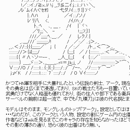
/:.:./.:.:/:./:.:イj:.ﾘ:.八:.リ j:i:.:.:.:.:ﾄ:.ヾヽ
!／:.:イ:./≧x､lハｊ _,,ﾘ≦二ｲ:j.:.:i:.:ハヽ＼_
ノﾚ´ﾑ:ｲ∧ぐｾｵ} 弋ダﾉｲ:.:.:ﾘ }｝ｿヾ
|:.∧ﾊ j ／イ:.:./ソ:/
ﾚ' ﾘ八 <、 /ｲ/ﾊ:.:/
ﾄ､:ﾍ ､_ ＿ , /ｲ |｀ヾヽ
／ﾘ;;;;＼ - ′ !;;;;ｿ;｝} 
///／;;;;;;;ﾍ..___..／ / レｸ
_..,,,,,///´;;;;;;;;;;;;;ﾉ! / ／::／ ..:
_.,､＜://:::{:{:{;;;;;;;;;／´ j { / ／::／
:::::::::://＞｛ii{;;;;;;/ / ｛;;;;;{ ／ / {::::::::::
:::::::::{｛ 〃∧ヽソー-- 、 __人__{;;;;{ ｲ ｛::::／´::::::::::::
::::::::::::｝ ____,,ゞ:::::＞､,,_____,,,､ｒ=＝」k;;j_ ノ ﾉ/::::::::
∨::::://O / /:::::::l:.:.:{:::}{:::}:::::::/:.:/⌒/ｰ-､ ノ
j::〆K / /:::::::::l:.:.:.:｀7´::::::/:.:/ / O ∨ｲ::::::::::ノ ;
かつてHN軍を相手に大暴れしたという伝説の剣士、アーク。現
その勇名は広くまで浸透しており、SKの戦士たちも一目置いている
武勇だけでなく人格面も優れており、街の住人や部下である衛
サーベルの腕前は超一流で、中でも「九環刀」は彼の代名詞とま
モデルはそのまま、モングレルのトップ「アーク」。設定としては
･･･なのだが、このアークという人物、設定の割にゲーム内の
作者などはwikiを見るまでこのキャラの存在を知らなかったほど
その影の薄さの通り、恐らく彼の出番はもう無い。