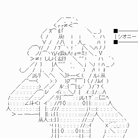
／´_￣_｀ヽ
く r r≠＜⌒ .
／ ﾇ⌒ l{:「 ＼ __ _) ■────
〈 / 从! ｌ i ヽ. ハ │シオニー 
∨ ./ /.八 ｌ 人__ ﾊ :! ■────
／⌒Y/ / / 7´｀ヽ :! ´ j＼ ＼ﾊ ﾉ ﾉ
〈 ノ/.⌒ヽYj/ｨ云k人! z＝ミ.! ＼ _ Ⅴ
＞≠:! しし!〈 i以ﾘ ＼ "" ! ハ ｀ヽ
／/ } |人""" ' ＼ j ＼! ! ﾊ __ ノ
(__／ / j 、 ﾉ ＼ ´｀ ) /! ! i!
／jルﾘ ＼'＼ ＼〕ト--＜ (. / ルi 从
／^ー‐く >: ) )j7⌒「￣ } 〈 / ﾉﾑｲ )
／.::: :: :: :: :::) ／:／ ﾙ'.:::{ ⌒|::レ' .〉
／.:: :: :: :: :: ／⌒::ﾚ' イi: ::: :＼ﾉ. :| .ｲ.
/.:: :: :: :: ::::／.:: ::／ ／::ﾘ:|´⌒￣: :: jル1.T´.
i.:: :: :: : ::∠斗＜ｌ イ´:: ://ﾘ〈〉.:::: ::: :: :〈〉| |:: :::
人: :: :: :: : :: :: : ::::| |:: ::///. ::: :: :: : :: ::::::: j !:::
＞ -- ─--─| |{:: i.:{ {.:: :: :: :: : :: ::::::://:::::人. 
从人:::l.::} } :: :: :: : : : :: ://.::::/ ＼ :: ::_::
ヽ! ｌ ｌ.:: :: :: :: :: :: //::::ｲ X´. :_::_::
|::| |:〈〉. :: :::.〈〉ｌ l::.::::| j: ::＼. :: : ::/
ﾉ.:| |.::: ::: :: ::.:::::| |:: :::{ /. :: :: :: : : /