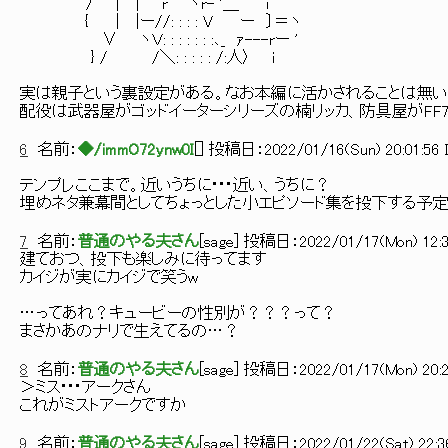
/ | | r ⌒ヽr- '＿ ｉ ￣ ヽ 
{ | |ー//: : : : V ー 〕＝ヽ f"￣￣ 
∨ ヽＶ: : : : : : :､_ ｧ---r
} / /＼: : : : : /:人〉 ｉ
実は親子という裏設定がある。なお本編に活かされることは無い
配役は武器屋がゴッドイーターシリーズの楠リッカ、防具屋がFF7
6
名前：
◆/immO72ynw0I
[
] 投稿日：
2022/01/16(Sun) 20:01:56 
テンプレここまで。近いうちに･･･近い、うちに？
埋めネタ兼幕間としてちょっとした小エピソード集を投下する予
7
名前：
普通のやる夫さん
[
sage
] 投稿日：
2022/01/17(Mon) 12:3
建ておつ、投下も楽しみに待ってます
カイジが実にカイジで笑うw
…ってあれ？キュービーの性別が？？？って？
まさかあのナリで生えてるの…？
8
名前：
普通のやる夫さん
[
sage
] 投稿日：
2022/01/17(Mon) 20:2
＞ミス･･･アークさん
これがミストアークですか
9
名前：
普通のやる夫さん
[
sage
] 投稿日：
2022/01/22(Sat) 22:3