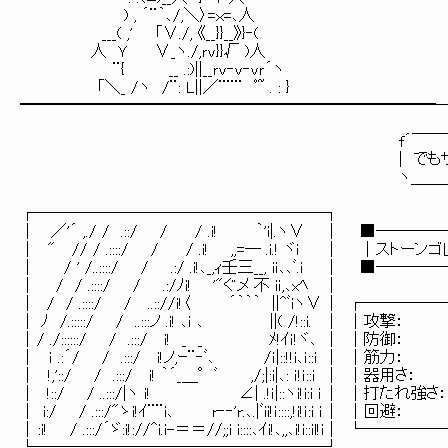
) , ´¨｀､/,＼〉=ｘ=､人 
___( ,' 「∨./, 《__}}_
人 Ｙ ∨_ヽ./,ｒｖ}}√ )人 
¨{ __ .:)||__ｒｖ‐ｖ‐ｖｒ
「＼_ /ヽ /¨: L||／¨¨¨ ﾟ~ . 
━━━━━━━━━━━━━━━━━━━━━━━━━━
f´￣￣￣￣￣￣￣￣￣￣
| でもサーベル・アーク
ヽ＿＿＿＿＿＿＿＿ ￣
| ストーンゴレムに比
┌──────────────────┐
│ ／'´ ,./ / .::/ / / .i! ｀'i|.ヽ∨ │
│ " // / .::::/ / / .i! ,,=― .i.! ヾi │ │ストー
│ / ' /..::::/ / .:/ .i!､_,ｨ壬三__, iｉ､､ﾞ.i │ ■─
│ / / .::::/ / .:/ﾉi! '"ぐメ 不 iｉ,､xﾍ │
│ / / .::::/ / ..:://i!〈 ´｀｀｀ ||^ﾞiヽ∨ │ ┌──
│ ﾉ /.:::::/ / ..:::ノ .i! ､ｉ ､ ||( /!::i. │ │
│ / ./::::::/ / .:::/ i! _ _ ﾒ!ｲｉ!ヾ､ │ │
│ ｉ .:´/ / .:::/ i!ノ,ｰ¨‐ﾞ､ /ｉ|::!!i､ｉ::ｉ │ │
│ !,'::/ / .:::/ i! ｀´_＿°ﾞ ,/;|:i|､: ｉ!ｉ::ｉ │ │器用さ
│ !::/ / ..:::/|ヽ i! ∠| .!ｉ|::ヽi!i:i i
│ i:/ / .:::/"ゝi!ｲ¨¨i､ r‐‐'r.､.|ﾞii!ｉ::::,!i!ｉ:i ｉ │ │回避： 5(-
│ :i! / .:::/´ゞ:i!://^i.i-＝＝//;;i i::::､ｲi!､,,､i!i::il!i│ └─────────