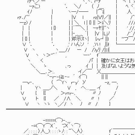
ｒｧﾍ_／ー ′`′ ヽ_ヽ､ ｒ‐ｧ │ ﾍ { ｘ=ヾ ヾミ
ｰｧこ) ﾞ． ＼/ （ ﾉ___ │ ﾍ ヾ. ヾ. ＼ ゝ='ミｘ
ｲﾉ | ヽ─/── |⌒i| │ 人 `ー､i. ￣￣
rｧ､/^′ | |V l rz|Vﾘ／|| │ /`ｘ
ーｚ) / | | | ＼ l | {} || ＞ii＼ﾘ │ /////ﾄ=
| | l {} | |´￣＼｜ ｰ=ﾔ||^ヽ │ ' ////ｲ 
| ｜ | | |‐_,__,_ ｀| |V |Ljﾉ │ /'´//ヾ=ｘ､
| {} | l | 斧示ﾇヽ| ﾚｖ┘||l │ '''フ￣/| 
Ｖ ﾞ． ﾞ． ,' ハんソ ' ,'ﾊ ! ,||i! └─
V ヽ ヽ＿_// ー / /)ｙﾘ /|
V ヽ ヽ＞''"´ , ー‐' f´￣￣￣￣￣￣
ヽ く /「 | 確かに女王はおろか、不敗の五
＼ ゝ ､っ ｲ | | 及ばないような気
＼＿､＞:.. イ／￣ 乂＿＿＿＿＿＿＿＿＿＿
`ｰr‐-l≧‐- ´ ｲ⌒l |
─v‐､ （ ⌒Yヽ r‐y' У -z, ─､
| Yヽ ＿_ノ＼ V , へ....＿_ イ /
Ｖ { {{ ＞r=r-､ 〃 ﾉ /
Ｖ ト {{ ／ /∧ ＼ 〃 ! ／
Ｖ ヽ ヽゝ ヽ_／/ ヽ ﾉ 〃 / }
━━━━━━━━━━━━━━━━━━━━━━━━━━
-====(⌒)-､__
-=(⌒Ｙ⌒)(｀_ つ(｀ヽ⌒)
／: : : : 〉人__): : : :ゝﾉ: : ¨＼人〉 f´￣￣￣￣￣￣