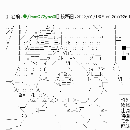
／ ／ ':, ＼/＿__,∧
, ' , , イ }-
3
名前：
◆/immO72ynw0I
[
] 投稿日：
2022/01/16(Sun) 20:00:26 
: : ;./ |: ｀ヽ 厶 〈￣: ´: : : : : : : : : : : : :`'<心 | .|
／/ |}: :/ ｘ≦三二ミｘ: : i: : : : : : : : : : : : : : : :`ｰl .|
/ |／ ／寸三三二.ル:┤ : : : : : : : : : : : : : : : : ! .|‐-
∨ .|_. :イ｛＿人三ニ二三/| : : i: : : : : : : : : : : : : : l |￣
/ |: : :ん三三三ニﾆ三/.∧: : |,: : : : : : : :`: :、: : :l
.|: : :l三三三ニﾆ三У" Ⅵ:l‘.: : : : : : : : : : ＿j |
.|: : :乂三三ニﾆァ 斗―‐-ヽ: : : : : : メ´: : l |
,: : : : : `'＜二イ ／ Ⅵ ＼: : : : : :>､ | ∧
/: :_: : : : : : : : 了 _ ヾ、 ＼: : ｨ二ﾒ＞---〈: ‘,
./: : : : : : =-:_: : : ﾆ- ィﾆ≧ｘ Уし三.}< ヽ: ,
＿_/: : : : : : : : : : :＞-ミ、 /ひﾆ三心、 {寸三7､:＼ 
｀ヽ￣: `: : :、 : / `'≪三三ﾝ ヽ ,,｛￣ ﾞ}
乂: : : : : :ヽ 乂 , , , / 八
≧=-__/}: : : :＞､__,､ . ' ┌─
ノ厶'" 厶'"Ｚ_＞ .／} ＞-､＿
､＿/ ノ{_ ￣ ＜ .,｀¨´＿ イ｀丶、 │
＼ 斗― . ≧=-ミ/ ≧- │出身：モング
.斗> ´ ヽ ＼＿ ヽ｀ │得意
¨¨¨¨¨´ . ' :. ､＿＿ノ 
_. -７ l ＼ :, │趣