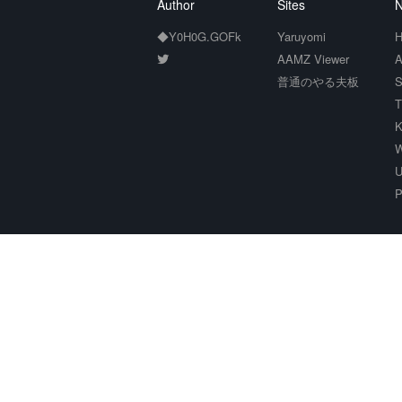
Author
Sites
N
◆Y0H0G.GOFk
Yaruyomi
H
AAMZ Viewer
A
普通のやる夫板
S
T
K
W
U
P