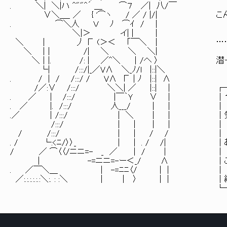
. ＼| ＼|ハ ^""^´ ＿ ⌒７ ／| 八/￣
∨＼＿_ ／ { '⌒ヽ / ／ / |/| こん
. ⌒＼人 Ｖ ﾉ ⌒ｲ / |
＼|＞ イ| | |
＼ ｜ 丿 Г (＞＜ ｢￣＼ ｜ ……最低
＼ ｜| /| ＼ ＼ ＼|
＼｜|. /: | ／^＼ ｜/へ 〉 潜っ
└| /:::/|_／VΛ ＼_ﾉ/l |::|＼
. / | / /:::/ / VΛ Г | ﾉ |::| Λ
/／:∨ /:::/ ＼＼| ／ |::| | ┌
. ／ | /:::/ |￣｀Ｙ ∨ | 
. ／ |. /:::/ 人_
.／ ｜/:::/ | ＼ | | │気配すら感
/:::/ | | 
/ /:::/ | |
. / └:<ﾆ/〉〉_ | | . / /| 
/ ／ ⌒〈〈/ニニ=- _ 
｜ -=ニニ=-ー＜_/ Λ │こんな感
. ／￣＼＿ | -=ﾆﾆ
／:.:.:.:.:.:＼:. : :＼ | ｜ 〉 |
└──────────