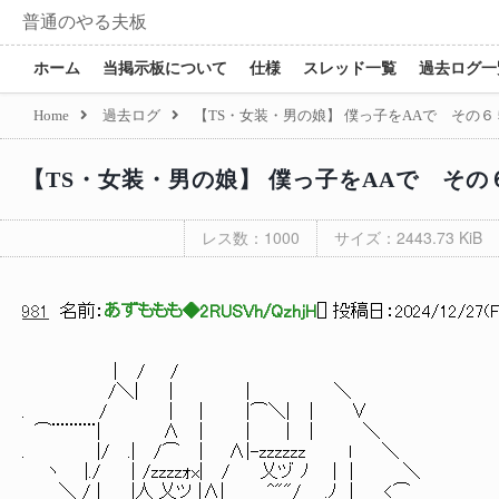
普通のやる夫板
ホーム
当掲示板について
仕様
スレッド一覧
過去ログ一
Home
過去ログ
【TS・女装・男の娘】 僕っ子をAAで その６５ 
【TS・女装・男の娘】 僕っ子をAAで その６
レス数：1000
サイズ：2443.73 KiB
981
名前：
あずももも◆2RUSVh/QzhjH
[
] 投稿日：
2024/12/27(Fr
｜ / /
/＼| | | ＼
. / ｜ ｜ |⌒＼| ｜ ∨
⌒¨¨¨¨¨| Λ ｜ | | ｜ ＼
. |/ .| /⌒ ｜ Λ|-zzzzzz l ＼
ヽ |./ ｜/zzzzｫx| / 乂ヅ ﾉ | | ＼
＼_/ | |人 乂ツ |Λ| ^""/ .ﾉ | <⌒