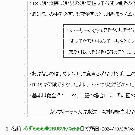
.│・TSっ娘・女装っ娘・男の娘・両性っ子な僕っ娘その他を
.│
.│・おはなしの中で必ずしも恋愛するとは限りませんが、
.│
.│ ┏━━━━━━━━━━━━━━
.│ ┃・ストーリーの流れでそうなりそう
.│ ┃
.│ ┃ 僕っ子たちが男の子、男性とくっ
.│ ┃
.│ ┃ または彼らを好きになることは、『
.│ ┗━━━━━━━━━━━━━━
.│
.│
.│・おはなしのはじめに特に注意書きがなけ
.│
.│・R-18は保険ですが、たまに、……わりと
.│
.│・基本は健全です が、上記の場合には、その回
.│
.│
.│ ☆ソフィーちゃんは永遠に女神な吸血鬼な
.└───────────────────────
2
名前：
あずももも◆2RUSVh/QzhjH
[
] 投稿日：
2024/10/28(Mon