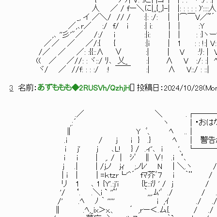
{ ｿ ﾉ| V: :}こ| |コ' | | : : ヽ :/: :
人 ／ / fー＼に|,,{_,}-| |: : : : : )'::
_, イ ／＼/ // / :|: :/: | |⌒￣V／~´ } : 
／,､r／ :/ f/ i :| i: | | :Y ｲ : :|
,､ ''彡'"／ /:/ i :|i: | | : :}ヽー''": : : : 
／／ ／ ／/:{ { :|i | 1 : : !:| V: :/: : : : :
/／ ／ ／: :{{::∧ ∨ :| | V :ﾘ: | V: : : : : 
(( ／ ／//: : ヾ::/ ﾘ､ 乂_ :| ∧ V :/: :| ﾍ＼: :
ヾ/ ／ //f: : : :/ :! ￣￣ :| ∧ V::/ : ::| 
3
名前：
あずももも◆2RUSVh/QzhjH
[
] 投稿日：
2024/10/28(Mon
.／ ＼ .┌──────────
,:´ ヽ │・おはなしの性質上、性
∥ Y ﾞ、 
.i / j ｉ } .} ﾍ │ 警告が
i j' j ､L! } / .ィ'､ i '、 └─
ｉ i | ,. / | ｼﾞ ∥ ∨! .i ‘､ ,．- 
j .| | /jノ jｨ ;ノﾚ' N | ＼.ヽ /
| i ｜ | =ｋtzr└'^´ fﾏ芥ﾞ７ i ｀¨
リ １ ､ 1 {Y'.:j'i {ﾋ::
'/ ‘. .＼i ` ''ﾟ′ ｀,,,.ﾑ'ﾞ 
/' .ﾍ ﾉ ｀ ''''' i ,
∥ .ﾍ,_ix＞x.、 ´ ,rー＜.ム{. / ./ i゜..