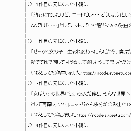
┃○ １作目の元に
┃
┃ 「幼女にTSしたけど、ニートだし……
┃
┃ AAでは「……」としてカットしていた響ちゃんの独白を
┃ ttps://ncode.syosetu
┃
┃○ ６作目の元に
┃
┃ 「せっかく女の子に生まれ変わったんだから、僕はた
┃
┃ 愛でて撫で回して甘やかして楽しもうって思っただけ
┃
┃ 小説として投稿中しました：ttps://ncode.s
┃
┃○ ３作目の元に
┃
┃ 「女ばかりの世界に迷い込んだ俺と、そんな世界へ「
┃
┃ として再編し、シャルロットちゃん成分が染み出
┃
┃ 小説として投稿しました：ttps://ncode.sy
┃
┃○ ４作目の元に