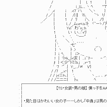
/ | l, 1 | 、 、1 1 
/ i _l,L..、ヽ ﾍ '''T'弋-. V
' ,ィ i .ィ7´ハ. ＼ヽ } 丶 i、 i| /::´-‐:::
/.／ | | /}∥ ﾏi､ `'ゝ り ヽ ト、 i} .∥:::.:::.:::.:::
／ | 1 / ﾘ i＼ i ./ﾘ _,,..､､,ﾕi_ヽi}. ∥＿_:::.:.::: 
'´ | l.../ _ムxr=ュﾐﾄ ヾ`ーゝﾉﾞ斤＾::心 ｀》j! ∥ ￣｀
{ Yｨi^ .わ^n;::h ´ {T::.ﾟ:
1 い い､::ﾟィﾘ ヾﾆ=
}. ヽ '､ `'ー‐'ﾟ , , ,
l'、 ＼ '､ , , , , '´ /
| ﾞ、 .弋^ _,.._ .'/´,.ィ'´'
} ヽ ﾄ .> (. ） イ7／_r≠
} i. ﾍ, | i＞.､,_ ,..イ... / ／ ,
:! | 'ﾐ=k,_,{ィ亥 | ...i:`:ト- - '^.{
j! } ＜少'^ﾄミﾐk.j ,:r‐'1 |￣`V ,F''
' '7 '″.| Y:_,...ﾉ≠ V'} ^''1∥ ∥:::.:::.::.:
/ /7 _,.x‐| 1 ヽ | i ∥:::.:::.:::.:::.:::.:::
/ / jィニｈ､| '、 ヽ ,...．､ .r‐‐j7 ｛-ー-::.､,_:::::
/ / /二ニニ{ ﾄx. ﾍ √く,_ `'7-=､:::.:::
.┌───────────────────────
.│ 【TS・女装・男の娘】 僕っ子をAA
.│
.│
.│・見た目はかわいい女の子……しかし「中身」は男の
.│