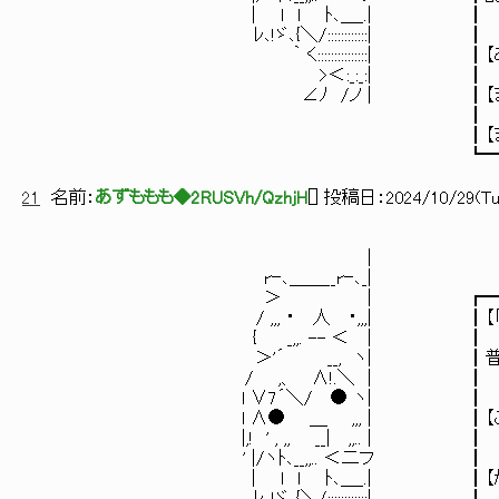
| ｌ l ﾄ､
ﾚ､!ゞ､{＼/:::::
｀ く:::::::::::::::
>＜:_:_
∠ﾉ /ノ | ┃【まず間違いな
┃
┃【まぁユニコーンロ
┗━━━━━━━━━━━━
21
名前：
あずももも◆2RUSVh/QzhjH
[
] 投稿日：
2024/10/29(Tue
|
rｰ､＿＿__rｰ､_|
＞ | ┏━━━━━━━━
/ ,,, ・ 人 ・,,,| ┃【「これが
{ _,,. -- 
＞'´ __, ヽ| ┃普通な
/ ,、 ∧!.＼
l ∨7´＼/ ● 
l ∧● ＿ ,,, | ┃【ご
|,! ' , ,, __| 
' |/ヽﾄ､__,,..
| ｌ l ﾄ､＿_.| ┃【かわいい