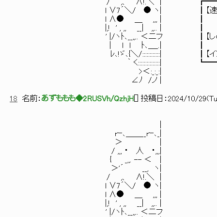
/ ,、 ∧!.＼ | ┏━━━━━━━
l ∨7´＼/ ● ヽ| ┃【速報・チノちゃん
l ∧● ＿ ,
|,! ' , ,, _
' |/ヽﾄ､__,,.. ＜二フ ┃【しゅ
| ｌ l ﾄ､
ﾚ､!ゞ､{＼/::::::::::::|
｀ く:::::::::::::::| ┗━━━
>＜:_:_:|
∠ﾉ /ノ |
18
名前：
あずももも◆2RUSVh/QzhjH
[
] 投稿日：
2024/10/29(Tue
| ┏━━━━━━━━
rｰ､＿＿__rｰ､_| ┃【まと
＞ | 
/ ,,, ・ 人 ・,,,| ┃ダンジ
{ _,,. --
＞'´ __, 
/ ,、 ∧!.＼ | ┃
l ∨7´＼/ ●
l ∧● ＿ ,,, | ┃内容があ
|,! ' , ,, __|
' |/ヽﾄ､__,,.