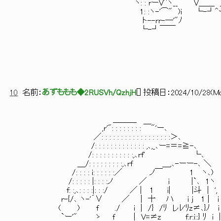
ヽ: : rーV^ヽ__ V＿＿ ＿ノ) ┃…
1: :ヽ-'⌒" )
ト--rr-―'"ﾉ ┃は１６作目
└-┘￣
┃
┃ttps://kakuyomu.jp/w
┃
┃ttps://ncode.sy
┗━━━━━━━━━━━
10
名前：
あずももも◆2RUSVh/QzhjH
[
] 投稿日：
2024/10/28(Mo
＿＿＿
,r'": : : : : : : : ￣"'ー､
／: : : : : : : : : : : : : : : : : :＞､
/: : : : : : : : : : : : : ,､,
/: : : : : : : : : : :,､rf'
＿/: : : : : : : : 
/: : : : i: : : : : :／ ノ￣ 1
/: : : : : |: : : :ノ ／ i |
f: :,､: : : :|: : :/ ／ | 1 i| |斗 
r-{/､ ヽ-'´∨ ／ | 十 ハ i j 1 
( ) f ./ i | /}
`ー'" ゝ f | V=≠z