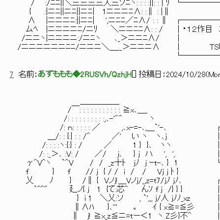
/ :/ﾆﾆ||＼三三三三入三ソﾆヽ: : : :||: : | 
{ :|ニﾆ||ニﾆ||ニﾆ| 1ニニニﾆ∧: :∥ : |∥
∧ |ニニニﾆ:||ニﾆ| ',ニﾆﾆ／ﾆ∧/ : : ∥ ┌
ムﾍ |ニニニニﾆ/ニﾘ ＼ニニﾆﾆ∧: : / │・１２作目
/ニニヽ|ニニニニ:/ニ
/ニニニニニニﾆﾆ/ニニニ＼＿__＞ニニニ∧ │ 
└───────────────
7
名前：
あずももも◆2RUSVh/QzhjH
[
] 投稿日：
2024/10/28(Mon
＿＿＿＿＿
/￣: : : : : : : : : : : ≧x､＿_
/: : : : : : : : : :,､-'"^ ヽ
/: ｎ: : : : : ／ ,､x-=-､,＿`'-
＿/: : {:| : : /^ ／' い ヽ ヽ､j │・
/: : : :ヽ:{:} :
/: :_＞､ :V: / ／/ j､ } j ハ 
γ^V^ヽ `^V / / _z十ﾄ jﾉ j ｰt-､ 
f } f // j { / / i / / Vj j ﾄ }
乂 ﾉ } /∥ { Vノj!＿Vノj/_,z=t7/jﾉ 
`^^" 廴ノ{ j 1 {て:芯^ んｿ f j /} } }
} i 1 ＼乂:ソ , `'
∥∧ﾊ }､''' ｡ ｲ { x≧=≦彡 │罪を改
∥ j! ≧x_z≦ニ=