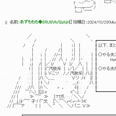
1: :ヽ-'⌒" )i └-┘^ー-
ト--rr-―'"ﾉ
└-┘￣￣
8
名前：
あずももも◆2RUSVh/QzhjH
[
] 投稿日：
2024/10/28(Mon
／ ＼
´ / ＼ ヽ ┏━━━━━━━━━━
/ / | i | | ┃以下、まとめていただ
| . / /:| 
| :ｉ | //-:| i | |
| ｉ.| :ｉ | , // 八 i ﾉﾉ |ヽ | ┃ t
| ｉ｣ /| |／ l/ 
( | | | |ｉ¨汽妝斥 | i／|／ ｜ |
. : | | | |i ∨こツ ﾉ.ノ 汽妝斥| :八:|| ┃ ttp://ya
. / : : | |八 ＼,.,.,
/. : : | | ﾄ ＼( ' 
/// . :ﾉ八 |ﾉi ＼ r
/// ⌒i＼) |[彡ｧ イ＼|: : / ┗━━━
. //｜ . : ≫ ⌒¨ ≫ 〕TT爪: : : :｀＼＼/
// ｣.斗'⌒¨ 孑'ﾉ ｢¨戈 [＼⌒＼r＜r‐┴ }≪
. // 厂￣ア { | ＼ ~ ＼ ＼ﾉ ｢二 ∨≫
┏━━━━━━━━━━━━━━━━━━━━━━━