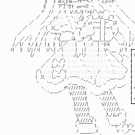
∥ j! ≧x_z≦ニ=tー＜1 ヽ Z彡}不
∥ / ア丁寸f xn-=ミ ヽ ＼
〃 // /: :1 V､((ノ
／ ノ' ,r/: : : ヽ ヽ: : /jj く`L_ノU､_
／ ／ ,<": : : : :__`､
／ ／〈 乂_,､'~ ヽ >-y^'´: : Yー| |
／ , / //`ーt-y^'⌒^Y { : : ＿ノ | |
/ ／／/ / / j ハ{＿__,､斗､__ナ^:人＿_|__|＿ノ＼ ', | jヽ 
/／{/ f / j{ / | j! |! |/／: : : :| 1: : /: : | ヽ}ﾊ} ヽﾊ } jノ
(f |! {/j ハ{ V＼{ ／{: : : : : :} j }: : : :
{/ ／ : : !: : : : :ﾉjノ リ : : : : :!: : 
／ /＼/^i: : : : : : ヽ: :
／ : : Lノ-､ﾉ: : : : : : : :ヽ: : : : : : : :
/^i: : : : :/ヽ_/^Y: : : : : : :
{ 乂: : : しー､_ﾉ,､-ー-､,_: : : i: :,': :
ヽ ヽ-､_,､-'" _,､＿ `
ヽ, ,fﾍ////77ｧ､ `''" _,､r^ー'" 
`ーー''" V/////
V////i} ヽ////∧ ┃ttps://kakuy
{/////{ V////∧ ┗━━━━━
1/////} ヽ////∧-､
V///∧__ 入/ムｲ^ {
入////V`i `i _J ┏━━━
( ￣￣￣ 1､ `ーt-"/^V^> ┃○
( ＿＿__,､ｲ 