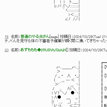
| ｌ l ﾄ､＿_.| ┃ぼーっ
ﾚ､!ゞ､{＼/::::::
｀ く::::::::::
>＜:_:_:| ┃あまつさ
∠ﾉ /ノ 
┃何話してるかさっぱり
┗━━━━━━━━
19
名前：
普通のやる夫さん
[
sage
] 投稿日：
2024/10/29(Tue) 21:
チノくんを見守る体の不審者予備軍が瞬く間に湧いてきちゃった
20
名前：
あずももも◆2RUSVh/QzhjH
[
] 投稿日：
2024/10/29(Tue
| ┏━━━━━━━━━━━
rｰ､＿＿__rｰ､_| ┃【なのにどうして
＞ |
/ ,,, ・ 人 ・,,,| ┃【草
{ _,,. --
＞'´ __,
/ ,、 ∧!.＼ | ┃【
l ∨7´＼/ 
l ∧● ＿ ,,, | ┃無難な
|,! ' , ,, __
' |/ヽﾄ､__,,.. ＜二フ ┃