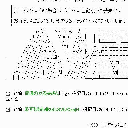
l/////ハ}/廴..`’...xﾚ/}//lj ノニiｱい‘-
┌─────────────────────────
│投下できていない場合は、たいてい自動投下の失敗です │ ヾi
│ │ ﾆ=ﾍニﾆ
│お待ちいただければ、そのうちに気がついて投下し直します │
└─────────────────────────
ｨ//从 ヾ:ﾉ^'ト-ｘﾉ ﾉ. ∥ {fﾆﾆﾆﾆﾆﾆﾆﾆ
ｲ////ハ V/ii|::j! ,'ﾊ.
.ｲ///////入 Ｖ/l::i .ﾊ/iV .i .{ .{ﾆ
/'///////l/:::ﾍ. V1l ∧//i{ j| .人 !ﾆﾆ
/////////７::.::.::ﾍ V| .j:::}//I{ |{ ../i{＼iﾆﾆ1ﾆﾆﾆiﾆﾆﾆﾆ
. //;///////∥:::.::.:::jlﾍ '､ |::.:|/i/いﾍ/ニ/ﾆﾆニ{ﾆﾆﾆ!ﾆﾆﾆ
//,‘///////i`＞x､./j/ﾊ ∨:.:._〉/Y乂/ニ7ﾆﾆﾆニVﾆ=lﾆﾆﾆ
'/〃////////∥//// ,fｸ |￣/////7ﾆﾆ7ﾆﾆﾆﾆニVﾆ!ﾆﾆﾆﾆ
/Y〃////////∥/////ｨﾐ} ij〉//////7ﾆﾆ7ニiﾆ
. ∥I∥////////∥///// ｀ー'^~ii}/////7ﾆニjﾆﾆ{ﾆ
└────
13
名前：
普通のやる夫さん
[
sage
] 投稿日：
2024/10/29(Tue) 00:
立て乙
14
名前：
あずももも◆2RUSVh/QzhjH
[
] 投稿日：
2024/10/29(Tue
>>963
すり抜けたか