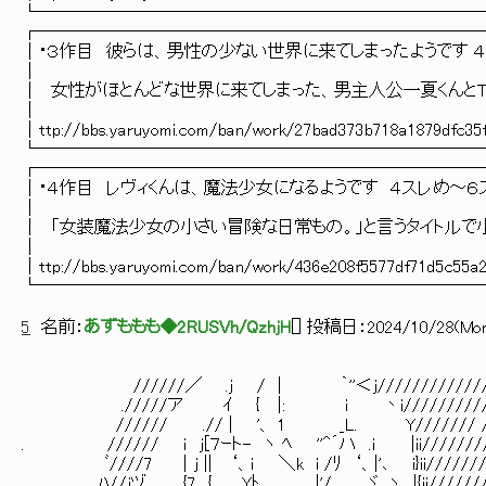
└─────────────────────────
┌─────────────────────────
│・３作目 彼らは、男性の少ない世界に来
│
│ 女性がほとんどな世界に来てしまった、男主人公一夏くんとT
│
│ttp://bbs.yaruyomi.com/ban/work/27bad
└─────────────────────────
┌─────────────────────────
│・４作目 レヴィくんは、魔法少女になるようです ４スレめ
│
│ 「女装魔法少女の小さい冒険な日常もの。」
│
│ttp://bbs.yaruyomi.com/ban/work/436e2
└─────────────────────────
5
名前：
あずももも◆2RUSVh/QzhjH
[
] 投稿日：
2024/10/28(Mon
//////／ .j / | ｀''＜j/////////////
./////ア ｲ { |: i 丶i////////////
////// .// | '、 1 _L. Y/////// //
. ////// ｉ j[７ｰト- ヽ ﾍ ''^´ハ .i |ii////////
ﾞ////7 ｜j || ‘、ｉ ＼k i /ﾘ ‘、|'､ i}ii////////
ﾊ//jヅ {7 { Yﾄ、 . |'/ ヾ. ヽ |{ii////////