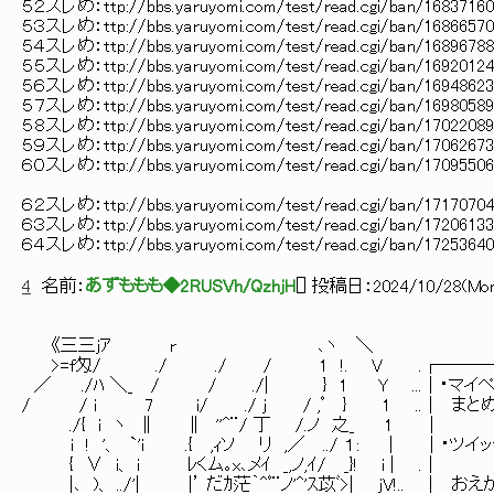
５２スレめ：ttp://bbs.yaruyomi.com/test/read.cgi/ban/1683716
５３スレめ：ttp://bbs.yaruyomi.com/test/read.cgi/ban/1686657
５４スレめ：ttp://bbs.yaruyomi.com/test/read.cgi/ban/1689678
５５スレめ：ttp://bbs.yaruyomi.com/test/read.cgi/ban/1692012
５６スレめ：ttp://bbs.yaruyomi.com/test/read.cgi/ban/1694862
５７スレめ：ttp://bbs.yaruyomi.com/test/read.cgi/ban/1698058
５８スレめ：ttp://bbs.yaruyomi.com/test/read.cgi/ban/1702208
５９スレめ：ttp://bbs.yaruyomi.com/test/read.cgi/ban/1706267
６０スレめ：ttp://bbs.yaruyomi.com/test/read.cgi/ban/1709550
６２スレめ：ttp://bbs.yaruyomi.com/test/read.cgi/ban/1717070
６３スレめ：ttp://bbs.yaruyomi.com/test/read.cgi/ban/1720613
６４スレめ：ttp://bbs.yaruyomi.com/test/read.cgi/ban/1725364
4
名前：
あずももも◆2RUSVh/QzhjH
[
] 投稿日：
2024/10/28(Mon
《三三jｱ r ､ヽ ＼
>=f匁/ ./ ./ / 1 !. V .┌───
／ ./ﾊ ＼_ / / ./| } 1 Y ...│・
/ / i 7 i/ ./ j / ,ﾟ } 1 ..│ ま
./{ i ヽ ∥ ∥ ''^¨
i ! '、 `'i .{ ,ｨソ リ ,／ ../ １: | 
{ ∨ i、 i ﾚくム｡x､メｲ _
|､ )、 ../'| |’ だｶ茫｀^ﾟ¨ノ'^'ｽ苡ﾞ>