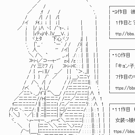
／ ヽ
／ / ヽ ┌────────────
／ ,f / / ', │・９作目
/ /| / |
/イ ﾒf､i i ｜ i | | | │ １
／ j |/ j∧ ヽ{ /
| |ｨﾃxjﾊﾄ､{V＿_V､ j | | │ ttp://bbs.yaruyomi.
| ヾ,ﾋ:ﾀ 下心ヾ,ｿ j| | ｜ └────
', |`,,, ' `ー´ / / /)| i| |
', 人 ''' /イ| /´:| || | ┌───
＼ /＼ ` ,,､r| ./: 
≫i-i／⊃--t‐''" zx|
/Y 三ﾐ'ﾌ /j ≫i-i≪: : :| || ｜| │ 「
/ .{ r-i }{/ __／
/ } } ﾉ` ／ j j ＿>ニﾆY | 
/ /＼ /| / / /
/rく `y､|_/ / /ニニニﾆﾆﾊ ', │ ttps://bbs.yaruyom
／ﾆﾆゝ､_,/f^i} ~＼＿/ /ﾆﾆﾆ/ニﾆﾆ|:∧ 1 
／ニニニニ//H|ニニﾆ/ /ﾆﾆ／ニニﾆ}: :∧ 1
fニニﾆﾆﾆﾆﾉ∥::||ニﾆﾆl /ﾆ／ニニﾆニﾘ: : ∧ 1
/7⊂ヽ､ニﾆ/::∥ﾆ||ニﾆﾆ| iﾆ|/ニニニﾆ/: : |i
ﾄ､＼〕 ヽ／|::∥:ﾆ||ニﾆﾆ| |f
ヾ_ ヽr-ーtー､_,､rｰ＜＼ニニニﾆ|: : : :|
＼ { {ニニ＼＼ニニ＼ｿﾆﾆ/ 
/`'ｰ|＿__{ﾆﾆﾆﾆﾆﾆﾆﾆﾆﾆﾆﾆﾆ/ : : : : ||: : i | │ ttps://bb