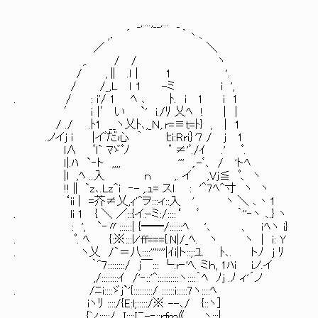
_,....,__,... _
,． ´ ｀丶､
／ ＼
,. / / ヽ
/ ,∥ .l｜ 1 '.
/ /_,L l １ -ミ i ',
. / : i'/ 1 ﾍ ､ ﾄ. i 1 i 1
′ ｉ |′ い `' i./ﾘ 乂ﾍ ! ｜｜ ┃人生初書籍はttp
/ ./ .ﾄ1 __ヽ乂ﾄ､,_
.ノイj i |イﾞだ心 ｀ ﾋi:Rr
l∧ ﾞl` ﾏゞﾟﾉ ﾟ 
ｌ|.ﾊ `‐ト ,,,, '
|l ,ﾍ ..入 ｎ ,. イ ,Vj
!!∥ `z､.Lz^i ‐- ,.ｭ= スl : '＾7ﾍ^
‘ii | =芥≠乂,ｨ'^ヲ:::ィ::入 ' ヽ ＼ ､丶１
. li 1 { ＼ ／::{イ:-ミ:/::::‘ ﾞ ｀''‐ヽ ､.} ヽ
: ', `‐〃::::::| {━━/::::::ﾍ '､ 、 ｉﾍヽ i}
. ﾟ. ﾍ {:※:::ﾚ'ff==={.N|/_ﾍ. ヽ ヽ | i: Y
. ヽ乂 /`＝八::::'''''''|ｲi|ト::;:ﾕ. ﾄ､. トﾉ j ﾘ
｀^7::::::::/ j￣::: └:r‐'ﾍ. ミｈ, 1ﾊi iノ.イ
,/::::::::ｲ /'‐::'^::::::::::ヽ::::｀ﾍ ﾉj .ﾉ ィ'´ノ
. /ﾆi::::ゞj`'{:::::::::/ ::::::i:::::7ヽ::::ﾍ
iヽﾘ ::::/{E:l;:::::/※ --､/ {::ヽ]
{ン:::::/ I::::Iﾆ-‐::rfｍ《 ヽ:::|