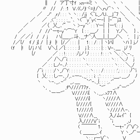
∥ / ア丁寸f xn
〃 // /: :1 V､((ノj!ヾ=j!/＼ｎ/
／ ノ' ,r/: : : ヽ ヽ: : /jj く`L_ノU､__
／ ／ ,<": : : : :__`､ ヽ(⌒y^y<ー-| |-⌒jﾕ ＼ 
／ ／〈 乂_,､'~ ヽ >-y^'´: : Yー| |ー'(: : j 
／ , / //`ーt-y^'⌒^Y { : : ＿ノ | |
/ ／／/ / / j ハ{＿__,､斗､__ナ^:人＿_|__|＿ノ＼
/／{/ f / j{ / | j! |! |/／: : :
(f |! {/j ハ{ V＼{ ／{: : : : : :} j }: : :
{/ ／ : : !: : : : :ﾉjノ リ
／ /＼/^i: : : : : : ヽ: : 
／ : : Lノ-､ﾉ: : : : : : : :ヽ: : : : : 
/^i: : : : :/ヽ_/^Y: : : : : : : : :ヽ: : : /
{ 乂: : : しー､_ﾉ,､-ー-､,_: : : i: :,': : : : : :＿,､___ノ ﾉ
ヽ ヽ-､_,､-'" _,､＿ `'^-､_{: : : :,､'" _ノ
ヽ, ,fﾍ////77ｧ､ `''" _,､r^
`ーー''" V/////i{ ヽ､__,
V////i} 
{/////{ V////∧ │ロリっ子テ
1/////} ヽ
V///∧__ 
入////V`i `i _J │ダ
( ￣￣￣ 1､ `ーt-"/^V^> └
( ＿＿__,､ｲ Y ヽ_ノ"ー
ヽ: : rーV^ヽ__ V＿＿ ＿