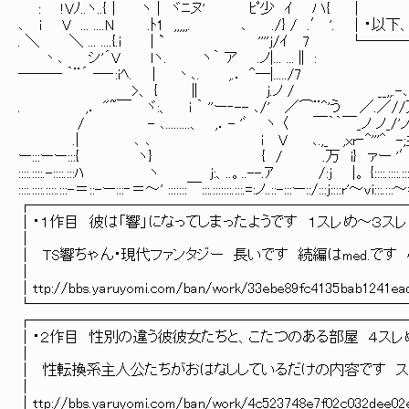
: !Vﾉ..ヽ..{｜ ヽ | 
､ i V ... ....N .ﾄ1 ,,,,,. ､ ./} / 
. ＼ ＼ ... ....{.i | ` ''''j/ｲ 7
丶､ シ'´V lヽ. ヽ｀ ア .ノ|... ...∥ :
─── ｀¨´ ─‐:iﾍ. | 丶､. ,.． ^―|...../7
>、 { ∥ j.ノ / __,,.-､.
. ,． "~￣ ヾ:、 i ｀ ''ー‐-- ､/' ／⌒¨^'う ／.／//刀
/ - ､.........、 ,．- 'ﾞ ヽ 〈 ￣｀｀￣_ノ ノ_/'ノ /
.| ､ ､ i V ､.,_ ,xr‐^'''^ -;彡
ー:::ーー:::{ ヽ} { / .万 i} ァー '′::::.::::―::::ー::
::::.::::.-::::.:::ﾊ ヽ j:、..。..--.ｱ /:j |。 {::::.::::.::::.::::ﾟ::::.::::.:::
::::.::::.::::.:::-＝::-ー:::‐＝～' :::::::￣:::.:::::::.:::.=:ノ..::-:::ー::/:::j::::r'～vi:::.:::～=-::.:::::
┌─────────────────────────
│・１作目 彼は「響」になってしまったよ
│
│ TS響ちゃん・現代ファンタジー 長いです 続編はmed.
│
│ttp://bbs.yaruyomi.com/ban/work/33ebe
└─────────────────────────
┌─────────────────────────
│・２作目 性別の違う彼彼女たちと、こたつのある部
│ 
│ 性転換系主人公たちがおはなししているだけの内容です
│ 
│ttp://bbs.yaruyomi.com/ban/work/4c523748e7f