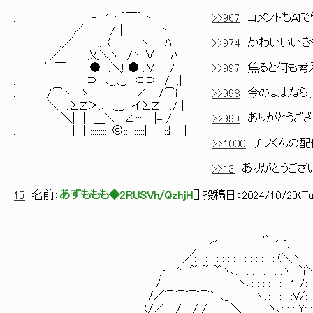
. -‐ ' ヽ´￣｀丶
>>967
コメントもAI
. ／ /..| ヽ
.／ . 〈 .|. ヽ ﾊ
>>974
かわいいいき
.／ 乂＼ヽ.| /ヽ ∨.. ﾊ
′￣ | | ● .＼! ● .∨ ./ i
>>997
焦ると何も考え
. | |⊃ ､_,､_, ⊂⊃ / .|
. /⌒ヽl ゝ ∠ /⌒i |
>>998
今のままなら
＼ .ΣＺ＞,､ .__, イΣＺ ./ |
. ＼| | ＿＼| .∠::::| |= / |
>>999
ありがとうご
. | |::::::::::: ◎::::::::::| |:::::} . |
>>1000
チノくんの配
>>13
ありがとうござ
15
名前：
あずももも◆2RUSVh/QzhjH
[
] 投稿日：
2024/10/29(Tue
＿＿,､__
, ー'"￣￣: : : : : : :⌒､
／: : : : : : : : : : : : : : : (＼ヽ
,r―'ー^⌒⌒^ヽ､: : : : : : : : :ヽ `i
/ ヽ､: : : : : : : 1 /: : ヽ-'
/／⌒⌒⌒⌒`-､_ ヽ､: : : : :V/: : : : : 
(/／ / / / ＼_ ヽ､: : : Y: