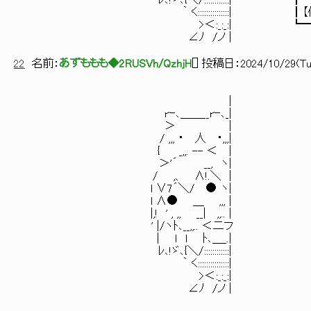
ﾚ､!ゞ､{＼/:::::::
｀ く:::::::::::::::| ┃【何も
>＜:_:_:| ┗━━━━━━
∠ﾉ /ノ |
22
名前：
あずももも◆2RUSVh/QzhjH
[
] 投稿日：
2024/10/29(Tue
| ┏━━━━━━━━━
rｰ､＿＿__rｰ､_| ┃【速報・チノち
＞ |
/ ,,, ・ 人 
{ _,,. -- ＜ | ┃
＞'´ __,
/ ,、 ∧!.＼ | ┃【
l ∨7´＼/ 
l ∧● ＿ ,,, | ┃【すまん、俺と
|,! ' , ,, __
' |/ヽﾄ､__,,
| ｌ l ﾄ､＿_
ﾚ､!ゞ､{＼/:::::
｀ く:::::::::::::::|
>＜:_:_
∠ﾉ /ノ | ┃【
┗━━━━━━━━━━