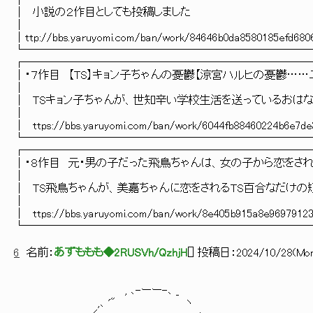
│ 
│ 小説の２作目としても投稿し
│ 
│ttp://bbs.yaruyomi.com/ban/work/84646b0da8580185efd
└─────────────────────────
┌─────────────────────────
│・７作目 【TS】キョン子ちゃんの憂鬱【涼宮ハルヒの憂鬱…
│ 
│ TSキョン子ちゃんが、世知辛い学校生活を
│ 
│ ttps://bbs.yaruyomi.com/ban/work/6044fb884602
└─────────────────────────
┌─────────────────────────
│・８作目 元・男の子だった飛鳥ちゃんは、女の子から恋をされる
│ 
│ TS飛鳥ちゃんが、美嘉ちゃんに恋をされるTS百合なだ
│ 
│ ttps://bbs.yaruyomi.com/ban/work/8e405b915a8e96
└─────────────────────────
6
名前：
あずももも◆2RUSVh/QzhjH
[
] 投稿日：
2024/10/28(Mon
, ､-ーー-､ _
,､ '" ヽ