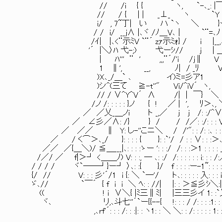
// /i { { ヽ, `-､_: |
// / { | | _⊥_ ヽ 
i/ , 7~丁| い ハ `ヽ ＼ }ーー
/ / i/ __j∧ |､ヾ /ﾉ＿V､ | `¨=､ﾉ 
/ｲ| |､<¨示ﾐV `¨´ zｧ示ﾐｫ} / 
'´ |＼〉ﾊ 弋-;) 弋ーｼ// j | ＿
| ﾊ''' ¨ ' ,,,¨´/'i 
1 ∥', __, ﾉ| / _
)X､_/＿` ､ イ)ミ=彡ア1 V
)シ^(三て ≧-t''" Vi/^iV´ 
// / ∨^Y^V´ ∧ /| | ￣} 
/ノ /: : : : : }ノ { ! ／ | ',
／ ／乂_＿ノi ト _,／ j j /: :/^∨ ＞-
／ ∠彡／∧: /} } / / /／: :/: : 
／ ／／ ∥ Y: し-''こニ＼ / /'": : /: :､ 
／ / く⌒＞､_/ }: : : : { }: :`'/ / : : ∨: : :＞､_:
／／ ／{＿＼)/ ≦＿___|､: : : :ゝー ': : :/ /: : :＞1 : : : : ＿
/／/ ／ f|＞┘ <＿＿ﾉ) V: : :, ― ､: :/ /: : : : : : i: : :
/ / / / ヾ`――┘}ー┘ 〉､: :{ }/ f : : : :ー-1~: : : :/
{/ // V: : : 彡'´/1 i {: ＼ `―'/ ト､: : : : : 入: : : i f人
ゞ､// `￣´ { f i i ＼ ﾍ: : //| |: : ＞≦彡ｼ＼:| { }
(( ! i ∨＼{ |ﾐ三∥ﾐ| |三三彡イ 1: :`
ヾ､ リ,､斗七''´`ー{{--{ !: : : / /: : : :1: : :
,､rf'´: : : /: : :|: : ヽ1: : ＼ ＼: : /: : : : : 1: :