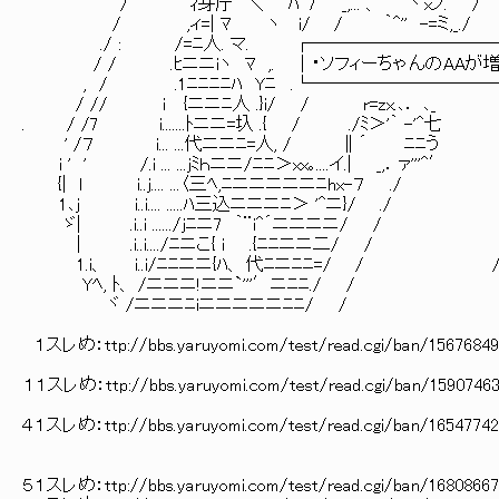
/ ｨ芽庁 ＼ ﾊ ７ _,... 、 ｀` 丶xノ. 
/ ,ィ=| ﾏ ヽ i/ / ｀^'' -=ミ,_./
./ : /=ﾆ人. マ. ┌───────────
/ / .ﾋニニiヽ ﾏ ,. │・ソフィーちゃんのAAが
, / .1ﾆﾆﾆﾆﾊ Yﾆ .└──────────
/ // i {ニニﾆ人 .}i/ / r=zx.､． ､
. / /7 i.......ﾄニニ=圦 .{ / ./
' /７ i... ...代ニニﾆ=人, / ∥´ ﾆﾆう
i ' ' /.i ... ...jﾐｈニニ/ﾆﾆ＞xx｡....イ.|
{| l i..j.... ...〈三ﾍ,ﾆニニニニニﾆhx-７ 
1､j i..i.... .....ﾊ三込
ゞ| .i..i ....../jﾆニ7 ｀¨i^´ニニニニ
| .i..i..../ﾆニこ{ i
1.i、 i..i/ﾆﾆニニ{ﾊ、 代ﾆニﾆﾆ=/ / /￣｀
Yﾍ, ﾄ、 /ニニニ!ニニ`'''′ニﾆﾆ./ / ｀~¨
ヾ /ニニニﾆiニニニニニﾆﾆ/
１スレめ：ttp://bbs.yaruyomi.com/test/read.cgi/ban/15676849
１１スレめ：ttp://bbs.yaruyomi.com/test/read.cgi/ban/15907463
４１スレめ：ttp://bbs.yaruyomi.com/test/read.cgi/ban/1654774
５１スレめ：ttp://bbs.yaruyomi.com/test/read.cgi/ban/1680866