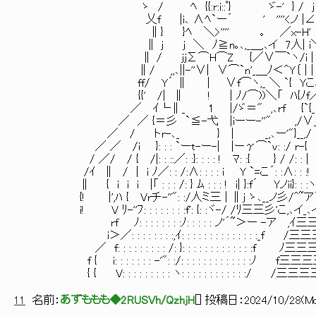
ゝ / ﾍ {{:r:i::ﾟ} ゞ-' }
乂f |i､ ∧ﾍ`ー´ ' ''''<ノ |∠＿ 
∥} }ﾍ ＼>'''' 
∥ j j ＼ ﾉ≧n｡､,_＿,､イ 7人|
∥ / jjΣ⌒H⌒Z {／∨￣`ヽ/i
∥/ ,,､||-''∨| ∨
ff/ Y´ ∥ | ∨f⌒ヽ,_ ＼ `{ Yこﾆ
{{' /| ∥ ! | ﾉ/⌒))＼「 ﾊ{ﾉf／
／ ｲ└∥_ 1 |/ゞ＝" ,､rf {`{_〈
／ ／ {＝彡 `≦-弋 |iーー-''" ,/∨_入 {
／ / トr-､_ } | _,､ー'
／ ／ /i }: : : `ーt-ー-| |ーγ⌒`v:
/ ／/ / { /|: : ::／: :}: : : : ! ﾏ: :{ 
/ｲ ∥ / | i ﾉ／: : /:∧: : : : i Y `=こ´: :∧: : :
∥ { i i i |「 : : : /: } ﾑ : : : ! i| }:f´ Yノii}: : :ヽ
{! |',ﾊ { Vrチ-''": :/人ミ三 | ∥j ゝ､_
i! V ﾘ-''ﾌ: : : : : : : :f': {: :ヾ-/ /
rf ﾉ: : : : : : : :ﾉ: : : : 
i＞／: : : : : : : :,ｲ: : : : : : : : : : 
／ f: : : : : : : : : /: }: : : : : : : : :
f { i: : : : : : : -'": :/: : : : : : : : : : : :
{ { V: : : : : : : : : ヽ: : : : : : : : : : :
11
名前：
あずももも◆2RUSVh/QzhjH
[
] 投稿日：
2024/10/28(Mo