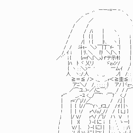
,､ ーー-=ー - ､
,､ ''" ヽ
／ ／ ヽ
/ / 
/ / /i | ヽ '
/ { { | | ', i '
/ /| ! { |!､ ヽ｜ |
/ / 斗t- ＼>￣|丁`f- `| |
/, ｲ i | ﾘ､＼ {ﾘ ＼{＼ 1
／'´ i { {r=f＼{＼,x〉f''テ示ｷ} 
|ﾊ ﾄ ヾ 乂リ ゞzxｼ'/ j
{ ヽ : :＼>''' ' '''''ムｲ /
人 ヽ::/:人 ､ _, ノ| /: :
≧＝≦ /＞ ､,_ ,､r＜≧圭≦: 
アﾆ＼/ /_ : : : : :} ア/ }ヾz-､
／⌒ユ､)-／/こ￣'´ / / /^⌒＼ ヽi ttps://bbs
r''" _,､-ﾕ <__/￣~` '￣7´ <_/
| r='/^jﾉ/／ / /,|｜ 
| | { {//￣^Yヽ_,fユ,/ /:f | |ヽ
! | | !/ rﾍ/o/_// / { L」 } 
j |/ V/ rﾍ/ /^}/ ハ V !
j | ){ 〉-{ {こ i { ', ゝー} 
i V/ |､ 〉-{ {こ} | |: : ', : :/