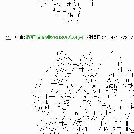
‘､;;ノ l-:ﾍ::::::::オYミ1 Y}
＊:::1::::i:::`''7^ 》
└=L:ﾆ斗r‐イ
{'Yﾌ {Yノ
￣
12
名前：
あずももも◆2RUSVh/QzhjH
[
] 投稿日：
2024/10/28(Mo
fメ＼ ,／/1 , '´
{////＼ ,ｨﾞ////| ／ ./. ヽ
,.ィ|/////ハ-《/////i1 / { { i 
,ｨ´ {////＞/`^'寸､_//i} .
/ x`''^~/ア ヾ//大/ , ,x斗 ﾍ{ -|‐ﾄx 
.ｲ ／////// i } iﾍ/f/イ| 
/ / ￣｀`'''' ,.r‐ﾘﾞ .ﾉ,⊥ヾ:=r l {rfさｈ. `へ
.ｉ f { i / .ノﾞ _,ノ_, /シ人_i Ｖ} { ,ﾍヾﾟヌ
V!ﾉ | ー‐''Ｔ,x;ｈzxマ( ゜rzx,T'ｰﾍﾞ、 T` ''' ''''ノ7
/./ :{ {.j ､ .{` ﾋざj i抄ﾟ/ ）代...|丶 ` ′yイ__}
｛/{ ri N{ ｀弋_,,,¨ ' ｀,,イ.. |'＾三hミ{....rＴ''' ´ .{-
` ｀ 乂.人i、 Yi. ｎ 弋.....j..ﾉ '} ∥‐ '′|､ ,.../ ｀
_,。.....x､ィﾄ.ノ丶､ _,.｡イYﾌ.ノ/' jノ | 
./--x､//ﾊ ﾞ寸ﾆｱ^ﾏ/刀iヽ. ∥i} |, |°゜
|////ﾊ',//}⌒Y::)'^丁/|!//} 