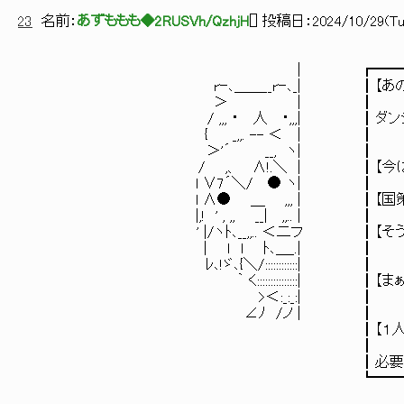
23
名前：
あずももも◆2RUSVh/QzhjH
[
] 投稿日：
2024/10/29(Tue
| ┏━━━━━━━━━━━
rｰ､＿＿__rｰ､_| ┃【あのさ こん
＞ | 
/ ,,, ・ 人 ・,,,| ┃ダン
{ _,,. --
＞'´ __, 
/ ,、 ∧!.＼ | ┃【今は保護者の
l ∨7´＼/ ●
l ∧● ＿ ,,, | ┃【国策だも
|,! ' , ,, __|
' |/ヽﾄ､__,,.. ＜二フ ┃【そう思う
| ｌ l ﾄ､＿
ﾚ､!ゞ､{＼/::::::
｀ く:::::::::::::::| ┃【まぁ世界
>＜:_:_:
∠ﾉ /ノ 
┃【１人でも多くにモン
┃
┃必要あるにしてもなぁ……】
┗━━━━━━━━━━━