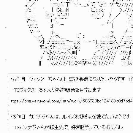
√／ lｉ≠'斥^于ﾞ ＼'ト､.,_V¨斤~芯'''= V 弋//////
ﾚ'::.::| '、 | Ｃi;:.:::N .iご:: :jc} j >､////
{:.: :.:i 乂.ﾊ V`-'リ <`‐'゜ｿ / .／ ＼//
ヤ::.::'. .1ヾ､ ｀¨´ ｀¨´ ./,／ }:
. V::.::.'、 .:} ''''' '''' ´ | ∥::.
V::.::ﾍ .:j､ _ ,x! ../::.::.::.:
ヽ::.::ﾍ, ../:.:ヘ ,_ 〈....) ,.．:'::.::ﾊ, ../::.::
`'ミﾄ､;/rz'::.::.:.::.`''ー:.. x --‐ '' {__::.::.::.::zx
亥Rﾄミﾋ::.::.::.::.::._;:ノiiタ ヾii)::.::.:_;
/ V》//7=zx:.＼iiiｉ| ′ /'~:ィ'^///i/ 
. / ..VI///////ヾN _,,,.,,_ /xく//////
∥ ..Vv/////〈◇》竺笊竺〈◇〉////ｲ .
┌─────────────────────────
│・５作目 ヴィクターちゃんは、悪役令嬢になりたいそうで
│ 
│ TSヴィクターちゃんが婚約破棄を目
│ 
│ttps://bbs.yaruyomi.com/ban/work/608033bd124189c0d7
└─────────────────────────
┌─────────────────────────
│・６作目 カンナちゃんは、ルイズお嬢さまを愛でたいようです
│ 
│ TSカンナちゃんが転生先で、好き勝手してい