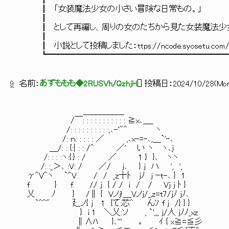
┃
┃ 「女装魔法少女の小さい
┃
┃ として再編し、周りの女のたちから見た女装魔
┃
┃ 小説として投稿しました：ttps://ncode.sy
┗━━━━━━━━━━━━━━━━━━━━━━━
9
名前：
あずももも◆2RUSVh/QzhjH
[
] 投稿日：
2024/10/28(Mon
＿＿＿＿＿
/￣: : : : : : : : : : : ≧x､＿_
/: : : : : : : : : :,､-'"^ 
/: ｎ: : : : : ／ ,､x-=-､
＿/: : {:| : : 
/: : : :ヽ:{:} : / ／ 1 } }､
/: :_＞､ :V: / ／/
γ^V^ヽ `^V / / _z十ﾄ jﾉ j ｰt-､ } 
f } f // j { / /
乂 ﾉ } /∥ { Vノj!＿Vノj/_,z=t7/jﾉ jﾉ
`^^" 廴ノ{ j 1 {て:芯^ んｿ f j /} 
} i 1 ＼乂:ソ , `',,, j/人 jﾉﾉ_xz
∥∧ﾊ }､''' ｡ ｲ { x≧=≦彡