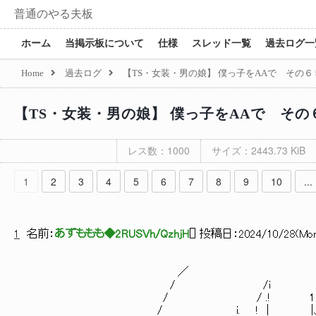
普通のやる夫板
ホーム
当掲示板について
仕様
スレッド一覧
過去ログ一
Home
過去ログ
【TS・女装・男の娘】 僕っ子をAAで その６５ 
【TS・女装・男の娘】 僕っ子をAAで その６
レス数：1000
サイズ：2443.73 KiB
1
2
3
4
5
6
7
8
9
10
...
1
名前：
あずももも◆2RUSVh/QzhjH
[
] 投稿日：
2024/10/28(Mon
／ 
/ /i ヽ
/ / .! 1 '、 _/
/ i. ! ｜ |、 i