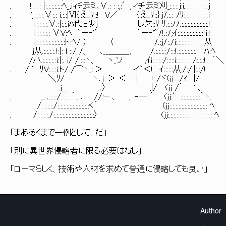
. !:.: : |:.:.:.:.:.:ﾍ_,iィﾁ云ミ､∨.: : :,:′,.ィチ云ミ刈_:.:.:.j:i..:.:.:.:.:.:.:.j
. ',.:.:.:.∨:.: i.:.:|Ⅵ{::廴ﾘ::! V／ {::廴ﾘ::｝j/.:.: /ﾘ:.:.:.:.:.:.:.:.i
. i.:.:.:.:.∨.:|:.:.iﾊ代:ｚ少j し乞::ﾘ ﾘ.:.://.:.:.:.:.:.:.:.:.:.!
. i.:.:.:.:.: ∨V:ﾍ `ー‐'′ `ー‐'"/!.:/;ｲ:.:.:.:.:.:.:.:.: i:!
. i.:.:.:.:.:.:.:.:.:.:ト:ﾍ/ ） 〈 /.:j/:./i:.:.:.:.:.:.:.:.: 从
j从.:.:.:.:.!:|: l ::/ /、 ､__＿＿__, /.:.:.:.:/:::!.:.:.:.:.:.:.!.: ﾊ:ﾍ
/ハ.:.:.:.:.:i:|:. i/ /::::ヽ、 ヽ_ソ ,ｲi:.:.:.:/:::::i:.:.:.:.:.:/:.:.:! ｀＼
. / ′ﾘV:.:.:i:ト/ /⌒ヽ_::＞ イ`＜!:.:.ｲ::::::从:/:/:|:.:/!
＼ﾘ/ ヽ､j: ＞ ＜ :| !:./ヾ(jj:.:./ｲ |/
j__ ,､〉 ,|/ (jj:./｀:.:.:.:'..、
. ,..､.:.:./:.:.:.:｀...､ //ー 、 ,. -― ´ (jj:′:.:.:.:.:.:.:｀ヽ.
/:.:.:.:./:.:.:.:.:.:.:.:.:.:.:く´ (jj:.:.:.:.:.:.:.:.:.:.:.:.: ﾍ
. /:.:.:.:./:.:.:.:.:.:.:.:.:.:.:.:.:.:〉 (jj:.:.:.:.:.:.:.:.:.:.:.:.:.:.: ﾍ
「まああくまで一例として、だ」
「別に異世界侵略者に限る必要はなし」
「ローマらしく、技術や人材を求めて普通に侵略しても良い」
Author