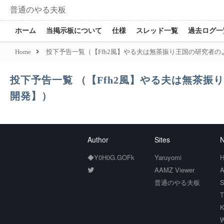
普通のやる夫板
ホーム
当掲示板について
仕様
スレッド一覧
過去ログ一
Home
投下予告一覧（【Ffh2風】やる夫は無茶振り王国の研究者のよ
投下予告一覧 （【Ffh2風】やる夫は無茶振り
開発】）
Author
Sites
N
◆Y0H0G.GOFk
Yaruyomi
H
AAMZ Viewer
A
普通のやる夫板
S
T
K
W