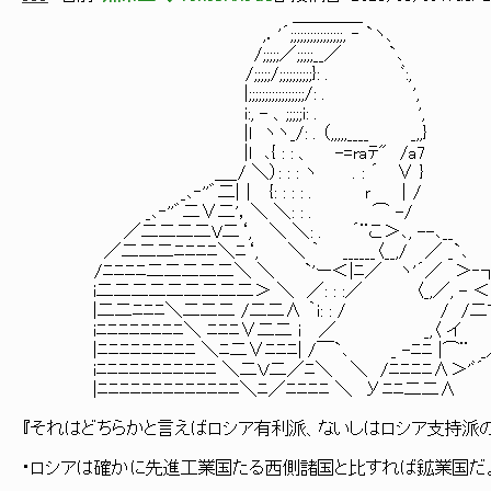
＿＿＿＿
,．'´;;;;;;;;;;;;;;;;, ‐ `ヽ、
/;;;;;／;;;;;__／ `､
/;;;;;/;;;;;;;;;;}: . ﾞ:,
|;;;;;;;;;;;;;;;;;/: . ',
i:, - 、;;;;;i: . ',
|l ヽヽ_/: . （,,,,,____ _,,}
|l ､{ : : 、 -=raﾃ" /a7
＿_/ ＼）: : : ヽ . : ´ ∨ }
_､‐''゛二|｜ {: : : : . ｒ ｜/
_､‐''゛二∨二'，＼ ＼: : . ⌒ -/
／二二二二V二‘, ＼ ＼: . ´¨こ＞､, --､__
／二二二ﾆﾆﾆﾆ＼ﾆ‘, ＼ ｀ ______〈__,/ ／ _`､
/ﾆﾆﾆﾆ二二二二二＼ ＼ `'ー＜|ﾆ／ ヽ'´／ ＞‐
i二二二二二二二二二＞ ＼ ／: : :／ 〈_,／, - ＜
|二二ﾆﾆﾆ＼二二二 /二二∧ ｀i: : / / /二
iﾆﾆﾆﾆﾆﾆﾆﾆ＼ ﾆﾆﾆ∨二二 i ／ _,〈 イ
|ﾆﾆﾆﾆﾆﾆﾆﾆﾆ ＼ﾆ二∨ﾆﾆﾆ| /￣`､ _ -ﾆﾆ |⌒¨ _／
iﾆﾆﾆﾆﾆﾆﾆﾆﾆﾆﾆ ＼二Ｖ二／ﾆ＼ ＼ /ﾆﾆﾆﾆ∧＞'ﾞ´ ｜
|ﾆﾆﾆﾆﾆﾆﾆﾆﾆﾆﾆﾆﾆ＼ﾆ／ﾆﾆﾆﾆ ＼ Уﾆﾆ二二∧ 
『それはどちらかと言えばロシア有利派、ないしはロシア支持派
・ロシアは確かに先進工業国たる西側諸国と比すれば鉱業国だ