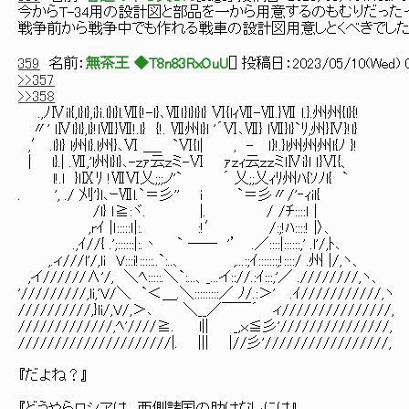
今からT-34用の設計図と部品を一から用意するのもむりだった
戦争前から戦争中でも作れる戦車の設計図用意しとくべきでした
359
名前：
無茶王 ◆T8n83RxOuU
[
] 投稿日：
2023/05/10(Wed) 0
>>357
>>358
.,ﾉⅣil{,l}l},i}ｉ.l}l}l.Ⅶ{!-l}､Ⅶｌ}l}l}l} Ⅵ{lｨⅦ-Ⅶ.}Ⅶ l.}.州州{l}{!
〃' lⅣl}l},l}!lⅦ}Ⅶ!.l} {!. Ⅶ州l}l '´Ⅵ､Ⅶ} lⅦ}l}`ﾘ,州}Ⅳ}!l}
,′ .l}l} l州l}.l州}､Ⅵ ＿_ `Ⅵ{l| , - ｌ}!.}l州州州l{ﾉ }!
| l}.| .Ⅶ,'l州l}l}､-ｚｧ云ｚミ-Ⅵ ｧｚｨ云ｚｚミlⅣi}l ｌ}Ⅵ{、
l!.l }lⅨﾘ !ⅦⅥ乂;;;ノ'` ´ 乂;;乂ｨﾘ州ﾊ{ｿﾉl{ `
. ', ./ 刈'}l､ｰⅦl.`＝彡'' i `＝彡〃/'‐ｨil{
/l} ｌ≧:ヾ. |. / /ﾁ::::ｌ |
,rｲ |ｌ:::::ｌ|:. :!′ /:;!ﾊ::::! |〉、
.,ｲ//{ .';::::::|:.丶 ` ―― '’ .／::::|::::::,' .l'/,ﾄ､
,.ィ///l'/,li V:::i!:::::..`:..、 ,...:;ｲ:::::::;!::::/ .州 |/,ヽ、
,イ//////∧'/, ＼ﾍ:::::.＼`:...、_...イ:://.:ｲ:::,'／ .////////,ヽ、
'/////////,li,'V/＼ `＜＿.＼:::::::::／ ﾉ/.:＞' .ｲ///////////,ヽ
//////////,}li/,V/,＞､ ＼__／￣￣´ ィ///////////////,
/////////////,ﾍ'////≧. l|| _,ｘ≦彡'///////////////,
/////////////////////|. ||| |//彡'/////////////////,
『だよね？』