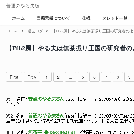
普通のやる夫板
ホーム
当掲示板について
仕様
スレッド一覧
Home
過去ログ
【Ffh2風】やる夫は無茶振り王国の研究者のよう
【Ffh2風】やる夫は無茶振り王国の研究者のよ
First
Prev
1
2
...
5
6
7
8
9
351
名前：
普通のやる夫さん
[
sage
] 投稿日：
2023/05/09(Tue) 23
ふむ？
352
名前：
普通のやる夫さん
[
sage
] 投稿日：
2023/05/09(Tue) 23
馬鹿には見えない最新鋭ステルス戦車がパレードに大量に参加
353
名前：
無茶王 ◆T8n83RxOuU
[
] 投稿日：
2023/05/09(Tue) 2