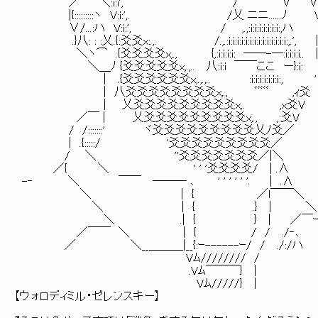
／￣ ＼:i:i', / ∨ 
|{:::::::::ヽ V:i:',. /乂 ニニ......ﾉ 
∨/...:ハ V:i:', / ,.,:i:i:i:i:i:i:i:,ハ
.}八: : :乂.{:爻爻x:.,. /.,.:i:i:i:i:i:i:i:i:i:i:i:i:i:i:,.', 
＼ヽ⌒ .{爻爻爻爻x,., {,:i:i:i:i: ──-─:i:i:i:i.. 
＼＿ﾉ {爻爻爻爻爻x,.,.. 八:i:i ￣￣ここ ー}:i:
| .{爻爻爻爻爻爻x,.,.,.. :i:i:i:i:i:i:i:, '
| 八爻爻爻爻爻爻爻爻x,., ﾞﾞﾞﾞﾞ ,ｨ爻
| 乂爻爻爻爻爻爻爻爻爻x,. ,x爻V
／￣ | 乂爻爻爻爻爻爻爻爻爻x,., ,:爻V
/ /:::::::' ヾ爻爻爻爻爻爻爻爻爻乂ﾉ爻／
| .{:::::/ '爻爻爻爻爻爻爻爻爻／
/ ＼ ''爻爻爻爻爻爻爻／|＼
／{ ＼ ' ' '爻爻爻爻/ | .∧
-‐ ＼ ￣￣ ─── ､ ' ' ' ' ' '. | .∧
＼ | { ／l￣￣＼
＼ | { .} | ＼
＼ .| { } | ／￣ｰ
／￣￣ ＼ | { / / ./‐､
／ ＼__＿＿＿|__{:ｰ------ｰ/ / ./:/ハ
Vﾑ//////// /
.Vﾑ￣￣￣} |
Vﾑ/////} |
【ウォロディミル・ゼレンスキー】