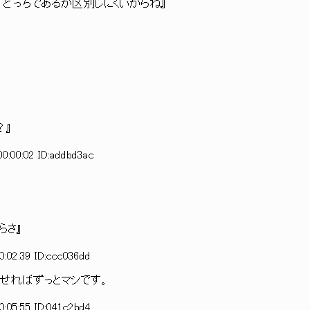
どっちであるか区別しにくいからね』
？』
0:00:02 ID:addbd3ac
らさ』
:02:39 ID:ccc036dd
出せればずっとマシです。
:05:55 ID:041c2bd4