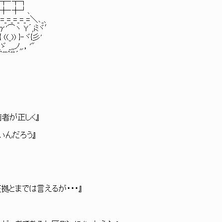
┬‐┬┐
‐┼┘、
=_=_=_=＼､_、
 Y´,iﾐヾ′
_)) }‐ヾ{彡'
ノ,,.，'"
＾¨´
者が正しく』
いんだろう』
拠とまでは言えるが・・・』