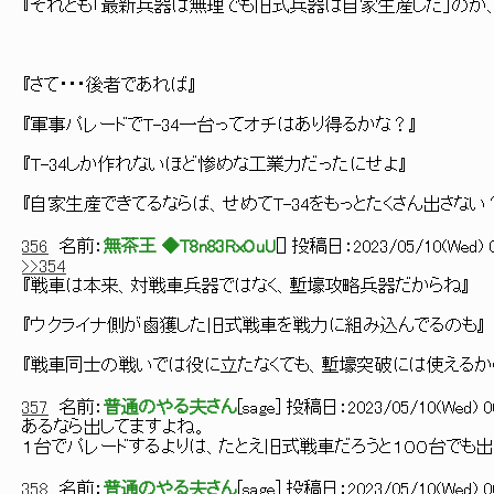
『それとも「最新兵器は無理でも旧式兵器は自家生産した」のか、
『さて・・・後者であれば』
『軍事パレードでT-34一台ってオチはあり得るかな？』
『T-34しか作れないほど惨めな工業力だったにせよ』
『自家生産できてるならば、せめてT-34をもっとたくさん出さない
356
名前：
無茶王 ◆T8n83RxOuU
[
] 投稿日：
2023/05/10(Wed) 0
>>354
『戦車は本来、対戦車兵器ではなく、塹壕攻略兵器だからね』
『ウクライナ側が鹵獲した旧式戦車を戦力に組み込んでるのも』
『戦車同士の戦いでは役に立たなくても、塹壕突破には使えるか
357
名前：
普通のやる夫さん
[
sage
] 投稿日：
2023/05/10(Wed) 00
あるなら出してますよね。
１台でパレードするよりは、たとえ旧式戦車だろうと１００台でも
358
名前：
普通のやる夫さん
[
sage
] 投稿日：
2023/05/10(Wed) 00