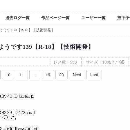
過去ログ一覧
作品ページ一覧
ユーザー一覧
投下予
です139【R-18】【技術開発】
うです139【R-18】【技術開発】
レス数：953
サイズ：1002.47 KiB
10
11
...
19
20
Next
Last
:38:40 ID:f6af8af2
:42:39 ID:422e5aff
してたと。
3:45:30 ID:ee7502e0