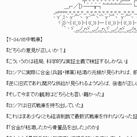
_｀┬_‐_‐_‐_‐_‐_‐_‐_‐_r―┘┌
__,,r‐／［）――┰┐￣￣￣￣￣￣└┼
,,ｘ====_=_=_=_=__=_=_=_=_=_=_=_=_=__=_=_=__=_
丶Y´,ﾐヽγ'⌒ヽ γ'⌒ヽ＾＾γ'⌒ヽ γ'⌒ヽ γ'⌒ヽ
ヾ:彡'‐{ ((_)) }‐{ ((_)) }― { ((_)) }‐{ ((_)) }‐{ ((
｀`丶ゞ _,,ノ_ｎゞ _,,ノ__ｎ_ゞ _,,ノ_nゞ _,,ノn_ゞ _,,
｀¨＾¨＾¨＾¨＾¨＾¨＾¨＾¨＾¨＾¨＾¨＾¨＾¨＾¨
【T-34/85中戦車】
『どちらの意見が正しいか？』
『こういうのは結局、科学的な実証主義で検証するしかない』
『ロシアに実際に合金（兵器・弾薬）枯渇の兆候が見られれば、前
『逆に旧式であれ潤沢な供給が見られるようならば、後者が正し
『そして今までの観測はどちらとも言い難かった』
『ロシアは旧式戦車を持ち出していた』
『これはまあ少なくとも経済制裁で最新式戦車を作れなくなった証
『「合金が枯渇したから骨董品を出した」のか』