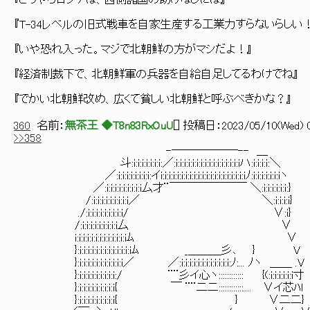
『どうやらロシアは、西側諸国の助けなしには』
『T-34レベルの旧式戦車を自家生産する工業力すらないらしい
『いや恐れ入った。マジで北朝鮮の方がマシだよ！』
『経済制裁下で、北朝鮮軍の兵器を自給自足してるわけでね』
『でかい北朝鮮改め、広くて貧しい北朝鮮と呼ぶべきかな？』
360
名前：
無茶王 ◆T8n83RxOuU
[
] 投稿日：
2023/05/10(Wed) 0
>>358
-──────-- ＿
斗:i:i:i:i:i:i:i:／:i:i:i:i:i:i:i:i:i:i:i:i:i:i:i:iハ:i:i:i:i:＼
／:i:i:i:i:i:i:i:i:イi:i:i:i:i:i:i:i:i:i:i:i:i:i:i:i:i:i:i:i:iﾉ:i:i:i:i:i:i:iヽ
／:i:i:i:i:i:i:i:i:i厶才¨￣￣￣￣￣￣￣ ＼:i:i:i:i:i:i:}
/:i:i:i:i:i:i:i:i:i／ ＼:i:i:i:i}
./:i:i:i:i:i:i:i:i:i/ ∨:i}
/:i:i:i:i:i:i:i:i:i厶 ∨
i:i:i:i:i:i:i:i:i:i:i:i:iﾑ ∨
}:i:i:i:i:i:i:i:i:i:i:i:i:iﾑ _＿＿＿彡､ } V
}:i:i:i:i:i:i:i:i:i:i:i／ ／:i:i:i:i:i:i:i:i:i:i:i:i:ﾉ:... ﾉヽ ＿＿ .V
}:i:i:i:i:i:i:i:i:i:/ ¨¨彡イ心ヽ:::::::::::: {(:i:i:i:i:i:i寸
}:i:i:i:i:i:i:i:i:i{ ￣ ¨¨二二::::::::::::.... ∨イ芯ﾊl
}:i:i:i:i:i:i:i:i:i{ } ∨二二}