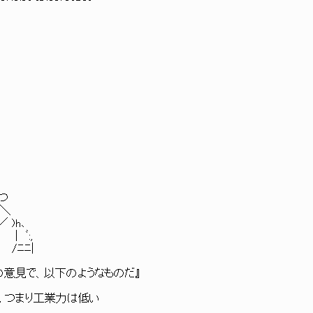
┐
つ
 ＼
 )h､
 ﾞ:,
/ﾆﾆ|
の意見で、以下のようなものだ』
。つまり工業力は低い