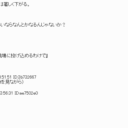
は著しく下がる。
いならなんとかなるんじゃないか？
戦場に投げ込めるわけで』
:51:51 ID:3b732667
を見ながら）
3:56:31 ID:ee7502e0