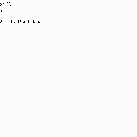
っすね。
。
0:12:10 ID:addbd3ac