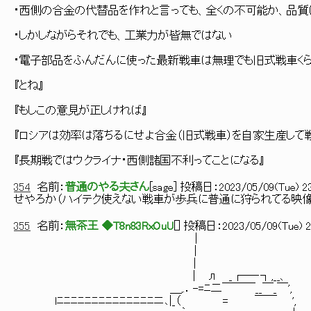
・西側の合金の代替品を作れと言っても、全くの不可能か、品質
・しかしながらそれでも、工業力が皆無ではない
・電子部品をふんだんに使った最新戦車は無理でも旧式戦車くら
『とね』
『もしこの意見が正しければ』
『ロシアは効率は落ちるにせよ合金（旧式戦車）を自家生産して
『長期戦ではウクライナ・西側諸国不利ってことになる』
354
名前：
普通のやる夫さん
[
sage
] 投稿日：
2023/05/09(Tue) 23
せやろか（ハイテク使えない戦車が歩兵に普通に狩られてる映像
355
名前：
無茶王 ◆T8n83RxOuU
[
] 投稿日：
2023/05/09(Tue) 2
|
|
|
| л _┌―‐┐,__、
＿,.．-=ﾆ二￣￣￣__￣_￣',
lﾆﾆﾆﾆﾆﾆﾆﾆﾆﾆﾆﾆﾆﾆニ､|_（ = ￣￣ ',