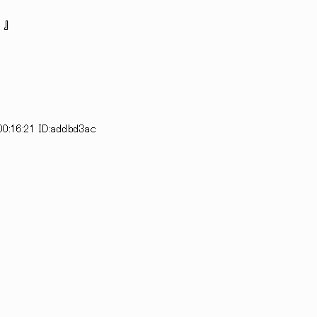
！』
0:16:21 ID:addbd3ac