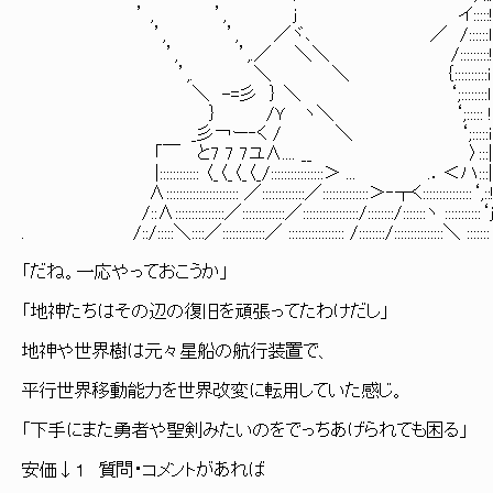
’ , ’, j イ:::::
’, ’, ／ヾ､ ／ /::::::l
’, ’,.／ ＼＼ /:::::::::
’,. ＼ ＼ ｛::::::::::i
＼ -=彡 ｝ ＼ ‘;::::::::l
｝ /Ｙ ヽ＼ ‘;::::: !
_彡￢ー‐く / ＼ ‘;:::::i
「￣ と7 7 7ユ∧.... __ 〉:::|
|:::::::::::: 〈_〈_〈_〈_/::::::::::::::::＞ ... .．＜ハ:::|
∧:::::::::::::::::::::: ／:::::::::::::／::::::::::::::＞‐┬く:::::::::::::::‘,::
/::∧:::::::::::::::／:::::::::::::／:::::::::::::::::/::::::::/:::::::ヽ :::::::::::‘
. /::/:::::＼::::／:::::::::::::／ ::::::::::::::::: /::::::::/:::::::::::::::＼ :::::::
「だね。一応やっておこうか」
「地神たちはその辺の復旧を頑張ってたわけだし」
地神や世界樹は元々星船の航行装置で、
平行世界移動能力を世界改変に転用していた感じ。
「下手にまた勇者や聖剣みたいのをでっちあげられても困る」
安価↓１ 質問・コメントがあれば