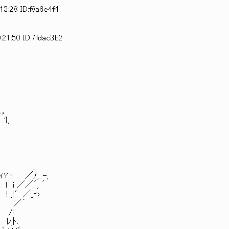
13:28 ID:f8a6e4f4
:21:50 ID:7fdac3b2
,
 ､，
'},
!
}
r´//∧ _
Yヽ ／ﾉ,. -,
 ／／´, ´
 ,!′／_っ
´! ／´
 /!
ﾚ,ﾄ､