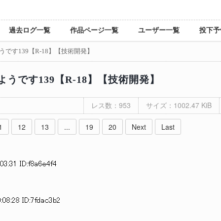
過去ログ一覧
作品ページ一覧
ユーザー一覧
投下予
です139【R-18】【技術開発】
うです139【R-18】【技術開発】
レス数：953
サイズ：1002.47 KiB
1
12
13
...
19
20
Next
Last
03:31 ID:f8a6e4f4
:08:28 ID:7fdac3b2