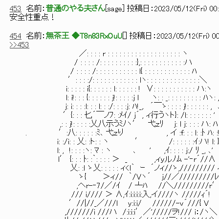
453
名前：
普通のやる夫さん
[
sage
] 投稿日：
2023/05/12(Fri) 00:
安全性重点！
454
名前：
無茶王 ◆T8n83RxOuU
[
] 投稿日：
2023/05/12(Fri) 00
>>453
／: : : : r : : : : : : : : : : : : : : : : : : : ヽ
/ : : : : /: : : : : : : : : :},: : : : : : : : : : : :ハ
/ : : : : /: : : : : : : : : : : l{ : : : : : : : : : : : : ﾊ
′: : : :/: : : : : : : : : : : : lヽ: : : : : : : : : : : : : :＼
i: : : : : i{: : : : : : l: : : : : : ! ∨: : : : : : : : : : : ハ:ヽ
l: i!: : : {: : : : : : j!: : : : :j l ヽ: : _: : : : : : : : : ﾊヽ: 
j: i: : : :l: : : l: : :/: : : :j: ﾊ!_,. ´￣ゝ: : : : j!: : : : : : ,
′{: : : 匕´￣ノﾌ: :ﾒｲ/ j´ , ィ行うヽト}: /l: : : : : : : ' 
,: : j!: : : : :乂八示うﾐﾉヽ′ 弋ｚﾘ j: l j: : : : ハ: ﾊ
. ′:八: : : : : :ﾐ､ 弋ｚり , イ :f: : : l: :ﾄ ﾊ: :
i: :/i: : 乂: :ト: : ヽ ′ /: : : : : :ｲ:ハ! l: 
l: , !: : : :ヽ: ﾏ : ヽ ､ ' ,ｲ: : : : j:/ ﾘ _, ､'
l′ {: : : ﾄ: :｀: : : : ＞ _ ,ィｙルﾉﾑ -'‐
乂: :l ゝ乂: : : : : ィ<l｀ ｰ ´ノィ//ゝ,///////// ィ
ゝ{ ＞ィ// ｀/Vヽ´ j//／/////////ﾚ l i
,へr-‐7/／/ｲ / ┴ﾊ //＼/////////r′ !
/// i//// ＞ ∧,ｲ:i:i:i:i:入,イ////ヽ /////ｨ
′//|//_／///l y:i:i/ //////-v´///{ V
,///////i ///ハ /:i:i:i′／'/////ヲ!/// i：/ヽ＼ 