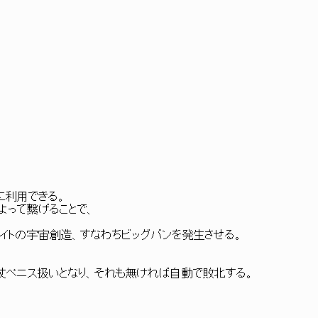
に利用できる。
よって繋げることで、
クイトの宇宙創造、すなわちビッグバンを発生させる。
杖ペニス扱いとなり、それも無ければ自動で敗北する。