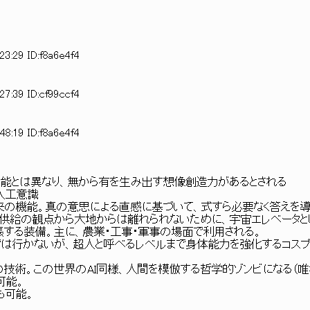
23:29 ID:f8a6e4f4
27:39 ID:cf99ccf4
48:19 ID:f8a6e4f4
知能とは異なり、無から有を生み出す想像創造力があるとされる
た人工意識
本来の機能。真の意思による直感に基づいて、式すら必要なく答えを
供給の観点から大地からは離れられないために、宇宙エレベータと
張する装備。主に、農業・工事・軍事の場面で利用される。
では行かないが、超人と呼べるレベルまで身体能力を強化するコスプ
の技術。この世界のAI同様、人間を模倣する哲学的ゾンビになる（
可能。
も可能。