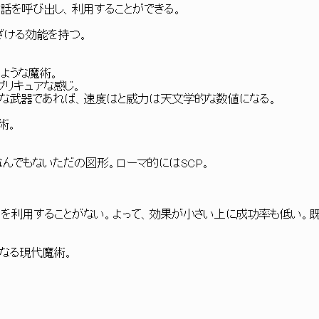
神話を呼び出し、利用することができる。
ざける効能を持つ。
ような魔術。
リキュアな感じ。
単な武器であれば、速度はと威力は天文学的な数値になる。
術。
んでもないただの図形。ローマ的にはSCP。
を利用することがない。よって、効果が小さい上に成功率も低い。既に
らなる現代魔術。