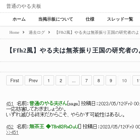
普通のやる夫板
ホーム
当掲示板について
仕様
スレッド一覧
Home
過去ログ
【Ffh2風】やる夫は無茶振り王国の研究者のよう
【Ffh2風】やる夫は無茶振り王国の研究者のよ
First
Prev
1
2
...
7
8
9
10
1
451
名前：
普通のやる夫さん
[
sage
] 投稿日：
2023/05/12(Fri) 00:
一応妨害しておきましょうか。
いずれ滅びる終末だからこそ、やらかす可能性はあるし。
452
名前：
無茶王 ◆T8n83RxOuU
[
] 投稿日：
2023/05/12(Fri) 00
>>451
_＿__