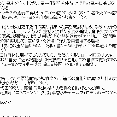
を、星座を作り上げる。星座（精子）を使うことでその星座に基づく
くなる。
ュメデスの酒器の再現。そこから溢れた水は、飲んだ者を死から遠
を撃ち抜き、不死者をも自殺に追い込む毒を与える
／１２が死ぬ』効果を持つ実が詰まった実を破裂させる、手りゅう弾の
ンデレラにドレスを与えた童話を混ぜた変身の魔術。魔法少女とかプ
魔術。機関銃のように弾数が多く・発射速度が速く・リロードが簡
魔術的に再現して、空になった弾倉に弾丸を再装填する魔術
て、「男性の玉が当たらない⇒弾が当たらない」守りとする弾避けの魔
？）
これ自体は魔術でもなんでもないただの図形。ローマ的にはSCP。
れが自分に返る呪詛返しを発動させる図形。これ自体は魔術でもな
ンピュータやサイボーグの脳に直接図形を転送する魔術。
魔術。呪術や原始魔術とも呼ばれる。通常の魔術とは異なり、神の力
代表的だが、成功率は低い。
が代表的だが、実際に神と同格の力を得た例はほとんど無い。
術決闘ペニスフェンシング、媚薬香水チャームフェロモンの三つか
fdac3b2