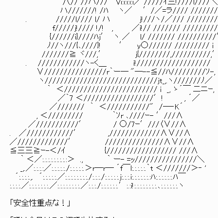
八// //ハ/// Vi:i:i:i:i／ /////ｲ三!////l////＼
ハ///////! /ﾊ ヽ／ ′/／=ラ//// ///////
. /////l//// l/ ハ j!///ヽ/／/// ////////
f/////j!//// !/! , ／i!// /////// /////////
{//////i}////ﾊj′ ヽ ／ l/ /////// /////////
ﾉ//ヽ///{､////}! ′ y○////// ///////// i
///////≧ ヾ///,′ j{////////,//////////,
. ////////////ヽ-く＿ i!///////////////////
∨////////////////r｀ー― "―--≦//ﾊ/////////ｿ-,
ヽ/////////////////////////////jt_,.ヽ///////ﾉ／
｀ ＜//////////////////////// i _, ゝ´￣ 二ニｰ,
／｀7 ＜//////////////////′! , ´／
／/////// ｀ ＜///////////" /―‐K´
, ＜///////// ｀ｿr ､////ｰ- ′///∧
／///////////′ / ○/7ｰ′///〈∨//∧
. ／////////////′ ,/////////////∧∨//∧
／/////////////′ ///////////////∧∨//∧
≦三三≧ｰ-＜/ｲ {////////////////// ///∧
｀ ＜／:.:.:.:.:.:.:.:.:＞ ., ｀ ー- =ｯ////////////////＼
_,.／:.:.:.:／:.:.:.:.:./:.:.:.:.:.＞r―r― ´f￣l:.:.:.:.:.｀t ＜///////＞‐ '
´:.:.:.:.,. ´:.:.:.:.:.／:.:.:.:.:.:.:.:./:.:.:./:.:.:.:.:.j:.:.:.i:.:.:.:.:.:.:ﾊ:.:.:.:.:.:.ﾊ￣
:.:.:.:.／:.:.:.:.:.:.:.／:.:.:.:.:.:.:.:.／:.:.:./:.:.:.:.:.:.′:.:i!:.:.:.:.:.:.:.:.､:.:.:.:.:.:.ヽ
「安全性重点な！」