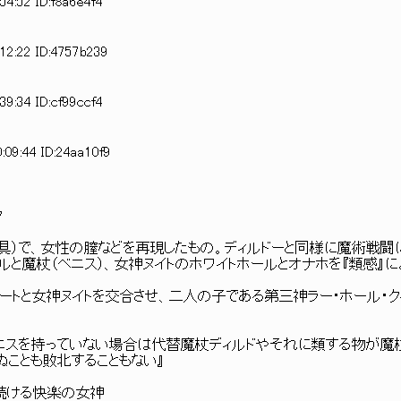
54:52 ID:f8a6e4f4
:12:22 ID:4757b239
39:34 ID:cf99ccf4
:09:44 ID:24aa10f9
ク
具）で、女性の膣などを再現したもの。ディルドーと同様に魔術戦闘
ルと魔杖（ベニス）、女神ヌイトのホワイトホールとオナホを『類感』に
ィートと女神ヌイトを交合させ、二人の子である第三神ラー・ホール・
ニスを持っていない場合は代替魔杖ディルドやそれに類する物が魔
ことも敗北することもない』
続ける快楽の女神