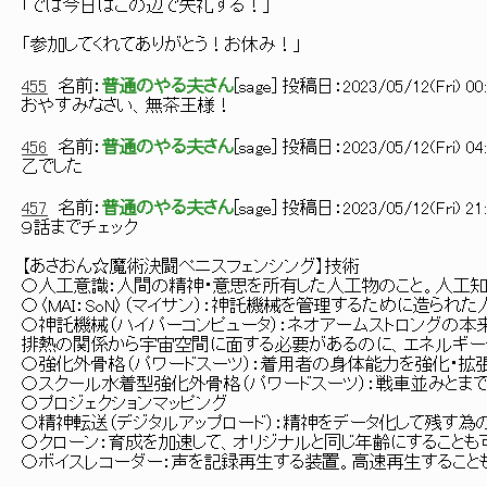
「では今日はこの辺で失礼する！」
「参加してくれてありがとう！お休み！」
455
名前：
普通のやる夫さん
[
sage
] 投稿日：
2023/05/12(Fri) 00:
おやすみなさい、無茶王様！
456
名前：
普通のやる夫さん
[
sage
] 投稿日：
2023/05/12(Fri) 04:
乙でした
457
名前：
普通のやる夫さん
[
sage
] 投稿日：
2023/05/12(Fri) 21:
９話までチェック
【あさおん☆魔術決闘ペニスフェンシング】技術
〇人工意識：人間の精神・意思を所有した人工物のこと。人工
〇〈MAI：SoN〉（マイサン）：神託機械を管理するために造られ
〇神託機械（ハイパーコンピュータ）：ネオアームストロングの
排熱の関係から宇宙空間に面する必要があるのに、エネルギー
〇強化外骨格（パワードスーツ）：着用者の身体能力を強化・拡
〇スクール水着型強化外骨格（パワードスーツ）：戦車並みとま
〇プロジェクションマッピング
〇精神転送（デジタルアップロード）：精神をデータ化して残す為
〇クローン：育成を加速して、オリジナルと同じ年齢にすることも
〇ボイスレコーダー：声を記録再生する装置。高速再生すること