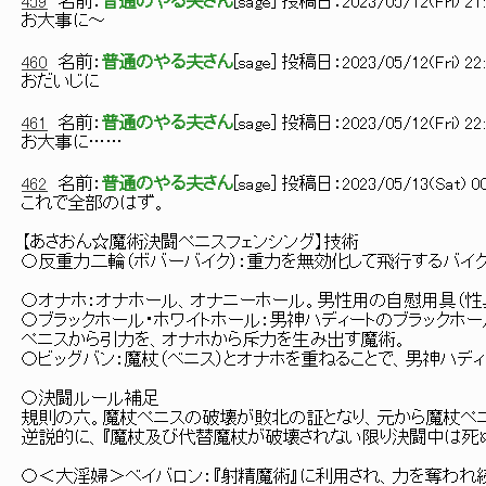
459
名前：
普通のやる夫さん
[
sage
] 投稿日：
2023/05/12(Fri) 21:
お大事に～
460
名前：
普通のやる夫さん
[
sage
] 投稿日：
2023/05/12(Fri) 22
おだいじに
461
名前：
普通のやる夫さん
[
sage
] 投稿日：
2023/05/12(Fri) 22:
お大事に……
462
名前：
普通のやる夫さん
[
sage
] 投稿日：
2023/05/13(Sat) 00
これで全部のはず。
【あさおん☆魔術決闘ペニスフェンシング】技術
〇反重力二輪（ボバーバイク）：重力を無効化して飛行するバイ
〇オナホ：オナホール、オナニーホール。男性用の自慰用具（性
〇ブラックホール・ホワイトホール：男神ハディートのブラックホー
ペニスから引力を、オナホから斥力を生み出す魔術。
〇ビッグバン：魔杖（ベニス）とオナホを重ねることで、男神ハデ
〇決闘ルール補足
規則の六。魔杖ペニスの破壊が敗北の証となり、元から魔杖ペ
逆説的に、『魔杖及び代替魔杖が破壊されない限り決闘中は死ぬ
〇＜大淫婦＞ベイバロン：『射精魔術』に利用され、力を奪われ