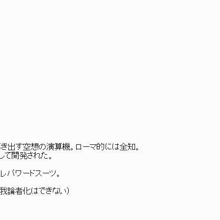
導き出す空想の演算機。ローマ的には全知。
して開発された。
レパワードスーツ。
唯我論者化はできない）