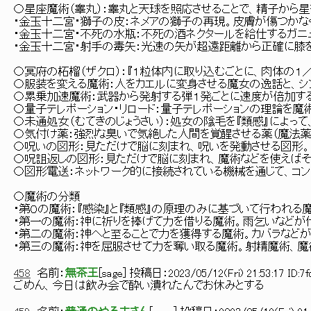
〇星座魔術（睾丸）：睾丸と天球を照応させることで、精子から星
・金玉十二宮・獅子の皮：ネメアの獅子の再現。皮膚が傷つかな
・金玉十二宮・不死の水瓶：不死の酒ネクタールを給仕するガニ
・金玉十二宮・射手の毒矢：光速の矢が超遠距離から正確に膝
〇冥府の柘榴（ザクロ）：『１粒体内に取り込むごとに、肉体の１
〇服装を変える魔術：人をカエルに変身させる魔女の逸話と、シ
〇累乗加速魔術：武器から発射する弾１発ごとに速度が倍加する
〇量子テレポーション・リロード：量子テレポーションの理論を
〇未通処女（むてきのじょうさい）：処女の陰毛を『類感』によっ
〇気付け薬：強烈な臭いで気絶した人間を覚醒させる薬（魔法薬
〇呪いの図形：見ただけで脳に刻まれ、呪いを発動させる図形。
〇呪詛返しの図形：見ただけで脳に刻まれ、魔術などを使えばそ
〇図形電送：ネットワーク的に接続されている機械を通じて、コ
〇魔術の分類
・第０の魔術：『感染』と『類感』の原理のみに基づいて行われる
・第一の魔術：神に祈りを捧げて力を借りる魔術。雨乞いなどが
・第二の魔術：神へと至ることで力を獲得する魔術。カバラなど
・第三の魔術：神を屈服させて力を奪い取る魔術。射精魔術、魔
458
名前：
無茶王
[
sage
] 投稿日：
2023/05/12(Fri) 21:53:17 ID:7
ごめん、今日は飲み会で酔い潰れたんでお休みとする