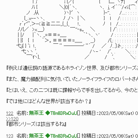
l .iﾞ i l／{ { l二¨ヽﾅ| ィi〔⌒ﾊ:
ﾉi { ＼|0|´ヽ、 ヽ、 j, イ｀´ﾞ/ィi〔⌒: : : 
ノ .从 )ヽ}'ﾞ ヽ }-''、 /....: : : : : : : : 
{_..x--ヽヽ、 ﾉ ./ヽ | ＼ } l /: : : : : : : : : : : 
ｒ´ｒ''¨,＞-<≧≧二二,,{__{_ !、 ﾉ l /...: : : : : : : : : : : 
ﾉ/{／ >x.＿） ¨¨''‐s。 ＼ | /ﾞ: : : : : : : : : : : : : : /
| |/ |｀ヽ、,,=≡≡=,,,,,,, ｀`ヽ、ヽ' / : : : : : : : : : |: : : : : : : :
| |{ { l ｀＞。≡≡≡≡=,,,,,,,, __） /{,: : : : : : : : : : {: : : : : : : :
弋j{ } ﾞi !、 ￣ ¨ ────' ¨´ / ／ ﾉ...〕iト,: : : : : :八: : : : : : :
弋ヽヽ ﾞ, /ヽ- ' /ﾞ、. ＼: : : : :＼: : : : : : : 
￣ﾞfヽ}、 ／ / ﾞ、 ＼: : : : :
『例えば遺伝詞の語源であるホライゾン世界、及び都市シリーズ
『また、魔力鎖配列に気付いていたノーライフライフのロバートさん
『とはいえ、この二つは既に諜報やらで手を出してるから、今のと
『では他にはどんな世界が該当するか？』
122
名前：
無茶王 ◆T8n83RxOuU
[
] 投稿日：
2023/05/06(Sat) 0
>>120
『都市シリーズは該当するね』
123
名前：
無茶王 ◆T8n83RxOuU
[
] 投稿日：
2023/05/06(Sat) 0