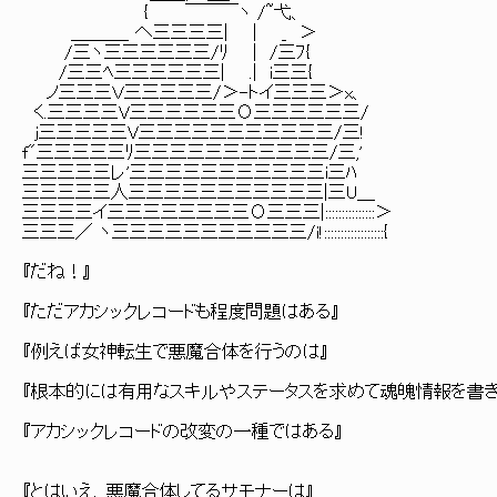
{ ￣￣￣ヽ /~弋、
＿＿＿_ へ三三三三| | _ ＞
/三ヽ三三三三三三/ﾘ | /三ﾌ{
/三三ﾍ三三三三三三| .| i三三{
ノ三三三Ｖ三三三三三/＞-トイ三三三＞x、
く.三三三三V三三三三三三О三三三三三三/
j三三三三三V三三三三三三三三三三三/三!
f"三三三三三ﾘ三三三三三三三三三三三/三,'
三三三三三レ'三三三三三三三三三三三i三ﾊ
三三三三三人三三三三三三三三三三三|三U＿
三三三三イ三三三三三三三三О三三三|:::::::::::::::＞
三三三／ ヽ三三三三三三三三三三三/i!::::::::::::::::::{
『だね！』
『ただアカシックレコードも程度問題はある』
『例えば女神転生で悪魔合体を行うのは』
『根本的には有用なスキルやステータスを求めて魂魄情報を書き
『アカシックレコードの改変の一種ではある』
『とはいえ、悪魔合体してるサモナーは』