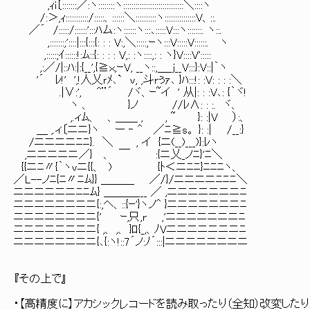
,ｨi〔:::::::／:ヽ::::::::ヽ:::::::::::::::::::::::::::::＼::::ヽ
/:＞,ｨ:::::::::::/:::::、::::::＼::::::::::ヽ:::::::::::::::V、::.
／´ /:::::/::::::':::ﾊム:ヽ::::::ヽ:::､:::::V:::ヽ:::::::. ヽ::.
,:::::::;'::::|:::{:::{: : : V:,＼:::::,ｰヽ:::V:::::V::::::. ヽ
,:::::;ｲ::::::!:ﾑ::{: : : : V,: :ヽ::::,: : ヽ}V::::V':::::
,:／/|::ﾊ:|:{__',{≧ｘ,ｰV, __ヽ::,＿_ｊ__V:::}:V::|｀ヽ
'´ ﾚ!' ',!人乂ｒﾒ､` ｖ, ,斗rぅｧ､ }ﾊ:::!: :V: : : :＼
.|∨:', ^¨´ /ヾ、ｰ~イ ' 从|: : :V､: {｀ヾ!
ヽ 、 }ノ //ﾚ∧: : :. ヾ、
,.ィﾑ、 、＿＿ , , ~ }: :|V ）:、
＿ ,.ィ〔ニニ}ヽ ー ‐ ^ ／ﾆ≧s。 }: :| /__:}
/ニニニニﾆﾆ}. ＼ , イ {ニ(__)___)}:ﾚヽ
,ニニニニニ／} 、 ￣ :{ニ乂_ノﾆ}'ﾆ＼
{{ニﾆ〃{｀ヽｖニ{{、 ) {ﾄ＜ニﾆﾆ}ﾆﾆﾆヽ、
／L--ノﾆ{ﾆ〃ﾆﾑ}} ＿＿＿ ／/}/ニニニニﾆﾆﾆ＼
ニニニニニニﾆﾆﾑ} ＿＿＿___ ／ ,ニニニニニニニﾆ
ニニニニニニニニ{:,ヘ、::{ｰ'}ヽノ^ }ニニニニニニニﾆ
ニニニニニニニニ{' ｰ,只,r ,'ニニニニニニニﾆ
ニニニニニニニニ{ ,、 ,、 }ﾛ{_,、ﾉVニニニニニニニﾆ
ニニニニニニニニ{､{:ヽ!::7´ノ:ﾉ´:::|ニニニニニニニニ
『その上で』
・【高精度に】アカシックレコードを読み取ったり（全知）改変した