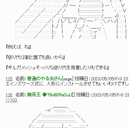
／: : : : : : : : : : : : }/ /::::::::::::::::::::::', {: : : ∨
／: : : : : : : : : : : : :.// ー- i::::::::::::::::::::::::::} -‐ ', : : ∨
／: : : : : ／: : : : : :／ノ |:::::::::::::::::::::::::::! ヽ: : :∨
／: : : : : ／: : : : : :／^, i＿＿＿. ';::::::::::::::::::::::::ﾉ___,,,,.. ィ〉: : i
／: : : : : ／: : : : : ／i / |／ },,..イ/￣i`ー- ''´ ',＼::ハ::/|: : : |
: : : : : ／: : : : : ／: : ﾄ､/ | /__,./ ヽ..＿__,,, ', |: : : :!
: : : ／: : : : : ／: : : : |::; | / ヾ': : : ';:::::r ''. ', |: : : :|
: : : : : : : : ／: : : : : : |:' ! / /: : : : :';::} ', |: : : :|
『例えば、ね』
『依り代は割と誰でも良いから』
『ギルガメッシュそっくりな依り代を用意したりもできる』
105
名前：
普通のやる夫さん
[
sage
] 投稿日：
2023/05/05(Fri) 23
エインズワース式に、人形にインストールさせてもいいわけですし
106
名前：
無茶王 ◆T8n83RxOuU
[
] 投稿日：
2023/05/05(Fri) 23
>>103
＿＿＿
. -='´:::::::::::::: ｀::...､
／:::::::::::::::::::::::::::::::::::::. ＼
. ／.::::::::::::::::::::::::::::::::::::::::::::... ＼
/:::........./.....................}......ヽ.........:::::::ヽ