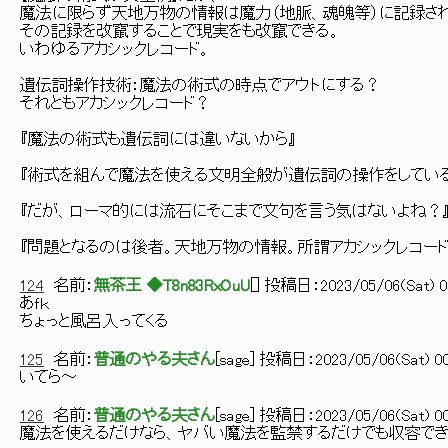
魔法に限らず天地万物の情報は魔力（地脈、魂魄等）に記録され
その記録を改竄することで現実をも改竄できる。
いわゆるアカシックレコード。
遺伝詞操作技術：魔法の術式の時点でアウトにする？
それともアカシックレコード？
『魔法の術式も遺伝詞には違いないから』
『術式を組んで魔法を使える文明全般が遺伝詞の操作をしている
『だが、ローマ的には流石にそこまで文句を言う気はないよね？
『問題となるのは後者。天地万物の情報。所謂アカシックレコード
124
名前：
無茶王 ◆T8n83RxOuU
[
] 投稿日：
2023/05/06(Sat) 0
あｆｋ
ちょっと風呂入ってくる
125
名前：
普通のやる夫さん
[
sage
] 投稿日：
2023/05/06(Sat) 00
いてら～
126
名前：
普通のやる夫さん
[
sage
] 投稿日：
2023/05/06(Sat) 00
魔法を使えるだけなら、ヤバい魔法を監禁するだけでも収容でき