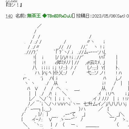
>>138
『ヨシ！』
140
名前：
無茶王 ◆T8n83RxOuU
[
] 投稿日：
2023/05/06(Sat) 0
／ 
/ '
/ / / 
. / .:/ / / 〃ヽ i
/ .:/〃 __// // //,′ ヽ ! i
..///7,′ ´｢ 7｀ヽ/ .i .://ム-‐‐‐',ハ|
!| i |/ |/ｊ/! !:i .:.//'′ !ﾊ「 
!| i ! ｨ斧ﾐﾒﾉﾉ | // ,ｨｆ云ミﾒ、｣ ｜
八 i i i i i j !ﾉ::::} ﾉ / {ノ:::;::} Y| ﾄ
. ハ. |ﾊｊ ﾍ |仆乂::ﾉ / 弋::::ソ ノ ! ! 
r‐ 、 'ｊ ,ﾊ| :i ﾊ ｊ_ノ 
ヽ ヽ ./ 从 ' i ! / ｜ |
ﾊ V / / ヘ. ､ ＿, 从. / ｜ !:ﾄ､
| | ./ /! i ＼ .ｲ i !/ﾍ i ｊ i
|／ __＼/´`! | i i ヽ. .イ ﾉ ﾉﾉﾉ | i ! !
ﾉ／ ｀ｉ ＼/ヽハﾊﾊヘi｀ヽー 七升厶イ／ｊ八八八ハｊ
/´ -─┐|､___) ）ハ ／ {
/´ ,. }ﾉ:: } ,.-‐''て _｣ ＼ _｣＼
{ イｰﾉ:: V￣´ .ゝー‐''"´ ﾉ ￣ﾉ ゝ.
＼ ｀ヽ:::. } / 〈 ー 、 ＿＿___ 〈 