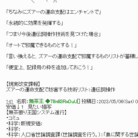
＼ ヽ ﾊ
「ちなみにズアーの運命支配はエンチャントで」
「永続的に効果を発揮する」
「つまり今後遺伝詞操作技術を見つけた場合」
「オートで邪魔できるものとする！」
「言い換えると、ズアーの運命支配で邪魔するものリストが蓄積し
「便宜上、記録用の枠を追加しておこう！」
【現実改変諜報】
ズアーの運命支配で妨害する技術リスト：遺伝詞操作
141
名前：
無茶王 ◆T8n83RxOuU
[
] 投稿日：
2023/05/06(Sat) 0
安価↓１ 見たい描写
【無茶振り王国システム進行】
・コミュ
・科学：新規安価：
・科学：
・科学：人口省世論調査課（世論調査を行う。）：「島に関する世