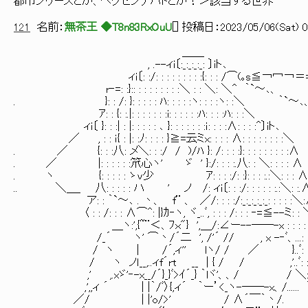
都市シリーズとか、ヘクセンナハトとか？＞該当する世界
121
名前：
無茶王 ◆T8n83RxOuU
[
] 投稿日：
2023/05/06(Sat) 0
＿＿
, .--ィi〔:_:_:_:_: 〕iト､
ィi〔: :/: : : : : : : : :{: : : /⌒(｡s≦￢冖￢＝
r‐=: :}:: : : : : : : : :＼ : : ＼: ＼^ ｀`
. }: : /: }: : : : : ﾊ: : : : :ヽ: : : :ヽ: :＼ ｀
ｱ: : {: :.|: : : : : : :i: : : : : :ﾊ: : : :ﾊ: : :＼
ィi〔 }: : :| : |: : : : : ､ }: : : : : : :ｉ: : : :∧: : : :^
／ , : : ｉ{ : |: :ﾉ: : : : }≧=云ミx: : : : ∧: : : : : : : 
. ／ {: : :八: メ＼: : :/ / )/ﾊ }: /: : : :}: : : : : : : : 
. ／ |: : : : : :笊心ヽ' ゞ ' }:/: : : :.八: : ＼: : : : 
. ヽ {: : : : : ゝv少 ｱ: : : :/: :}: : : :.:＼: : : 
.. ＼＿_ 八: : : : : ハ ' ノ /: ィi〔: : :/: : : : : :.:＼: :.
ア: : ｀`～､ . 丶、 f¨ 、 ／/: : : :/:_:_:_:_:_: : : : :＼:
〈 : : /: : : ∧⌒^: |}ｶ‐ヽ, ヾ_..ﾞ, : : : /: : : ‐=≦--ミ: : ＼:
＿ヽ:',{~¨＜、ﾌｘ"} ',＿/:∠ー--──-x : : : : : ＼: : : 
/_´ ヽ' ⌒丶/´二 ', /'´ // , x -‐ﾞ、...: : : : :＼:
/ ヽ | /´,ィ'' lヽ/ / ／ }..ﾞ: : : : : : :ヽ:
/ ヽ ノｌ__,..ィf´rt __ | { / / ,'..ﾞ: : : : : : 
,' ,.xゞ'‐-x__/´}_}ﾞ>ｲ´_} ｀lヾ'、、/ / ＼: : : : : 
,',,ィ ´ | |｀/ﾞ〉{,ィ´ ｀ー’<_ヽ-──-x、/...... ＼: 
／/ | |'o/>' / ∧´￣｀丶/. ＼: :