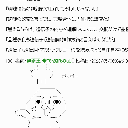
『魂魄情報の詳細まで理解してるわけじゃないし』
『魂魄の改変と言っても、悪魔合体は大雑把な改変だ』
『譬えるならば、遺伝子の内容を理解しないまま、交配だけで品
『品種改良も遺伝子（遺伝詞）操作技術と言えばそうだが』
『遺伝子（遺伝詞・アカシックレコード）を読み取って自由自在に
130
名前：
無茶王 ◆T8n83RxOuU
[
] 投稿日：
2023/05/06(Sat) 0
( ⌒ )
γ⌒ ⌒ヽ
ゝ ノ ポッポー
| l |
＿＿＿_
／ ＼
／ 一 ﾉ ゝー ヽ
／ (●) }lil{ (●) ',
＿_| ノ（ (__人__) |
(´ .＼ ⌒ ｜ / ／
｀`ﾞ''ｰ､ ＞ｰ- ｀´ --‐ '’
｝ ﾍ