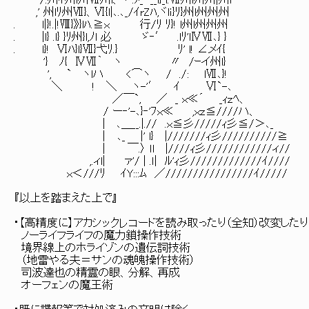
/.州ｲ州l州Ⅶ州l、ヽ .ﾒ_`'__l}_l.Ⅶ州l州州|州i
,' 州lﾘ州Ⅶ}、Ⅵ{l|､.､_/ｲrZﾊ,ヾlｉ}ﾘ}州l州州州
. l|}!.|!Ⅷ}》}lﾊ.≧ｘ 行/ﾘ ﾘ}! l州l州州州
. |l} .l} }ﾘ州}l,ﾉl 必 ゞ‐′ .lﾘ'lⅣⅦ､} }
. l}! Ⅵﾊ}l}Ⅶ}弋ﾘ.} ﾘ' l! ∠メｲ{
'} ﾉ{ ⅣⅦ｀ ヽ 〃 /ｰイ州l}
', ` ヽlハ <⌒ヽ / ./: lⅦ､}!
＼ ! ＼ ヽ-'′ ｲ Ⅵ`-､
／￣`, ／ _ ｘ≪´ _ｨｚﾍ、
/ ー‐'-､}‐'ﾌｘ≪ ,ｘｚ≦////ハ、
| ､＿__.|.// .ｘ≦彡/////ｨ彡≦/＞､_
｜ ､_ |' l} |///////ｨ彡//////////≧
| ￣.〉 ｌl |////ｨ彡////////////ィ//
,.ィl| ァ'/ | .ｌ| ﾙ'ｨ彡/////////////ｲ////
ｘ＜///ﾘ ｲY:::ﾑ ／////////////////ｲ/////
『以上を踏まえた上で』
・【高精度に】アカシックレコードを読み取ったり（全知）改変した
ノーライフライフの魔力鎖操作技術
境界線上のホライゾンの遺伝詞技術
（地雷やる夫＝サンの魂魄操作技術）
司波達也の精霊の眼、分解、再成
オーフェンの魔王術