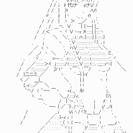
/ , |ﾊ/!/| ノイ/i , ,
/ / .i i! 代iナ´ ｨiナi/ /
/ / | .ﾄ! , ﾊ/!
〃,: i! |ヽ ､_ _ ｲ! ,
/ / / | ! ＞ __,／ i i ',
/ , / __,.ヘ ∨ { ﾐ:ｰ-| |__
/ /,＜´ ヽ ヾ ∨ヽ-ｒ ﾒ!::::::| |:::::ヽ
/ ,: ＼ ＼',. ,:::i::::ﾊ:::}:::::::| |::::::::}
, j ヽ. ',∨:::::::::::::::::::ヾﾐ .､:!
／ < ヽ ', ﾊ∨::::::::ヽ:::::::::::＼＼
／ _ノ ヽ ＼ .ソ:::::',∨::::::::::',::::::::::::::::.. ミ､
, ゞ..､ =--.:::´::i::::::::',∨:::::::::i:::::::::::::::::::::', ヾ
./ .／:::::::::＞ｲ j::::::::::/:!:::::::::',∨::::::::!:::､:::;;;:::r''-} ＼
/ ／::';:::::::::::／ ,}ハ'' ヽ￣ ', ',￣ﾉ ､ __ ノ ＼
./ }二ニミ､／ ヽ ｀ ｰ} }イ i
く ／ ＿{__ ＼ | | ヽ !
{,.ィ::::／ ＼ ',. ! ! .,
`ヘ/ < `ー- ⌒ヽ rｨ..,, ﾙ! i,..
ゝ. ヽ ＼__/:::::/ｨ､ }ｿi
￣', / }｀'ｰ､ヽ::', i ﾒ.' !
｀ ー- .{ ／ ｀ﾄ､/ヽ';::! | i/ .ノi!
/ ,.:i Vi ヽﾉヾﾐ!＿ j___/ ´ ',
/ ／: : }-ィ i ! ! i ヽ
/ ／: : : : :',〈 ! .{ ー- ､ !＿__ ! ＿_,ｨヽ
／: : : : : : : ｀ヾ ! ! У::::::::::｀ヾ´ ,: : :',.