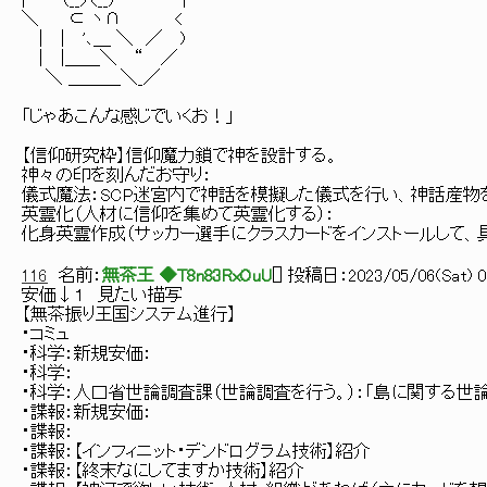
| （__人__） |
＼ ⊂ ヽ∩ <
| | '､＿ ＼ ／ )
| |＿＿＼ “ ／
＼ ＿＿＿＼_／
「じゃあこんな感じでいくお！」
【信仰研究枠】信仰魔力鎖で神を設計する。
神々の印を刻んだお守り：
儀式魔法：SCP迷宮内で神話を模擬した儀式を行い、神話産物
英霊化（人材に信仰を集めて英霊化する）：
化身英霊作成（サッカー選手にクラスカードをインストールして、
116
名前：
無茶王 ◆T8n83RxOuU
[
] 投稿日：
2023/05/06(Sat) 0
安価↓１ 見たい描写
【無茶振り王国システム進行】
・コミュ
・科学：新規安価：
・科学：
・科学：人口省世論調査課（世論調査を行う。）：「島に関する世
・諜報：新規安価：
・諜報：
・諜報：【インフィニット・デンドログラム技術】紹介
・諜報：【終末なにしてますか技術】紹介