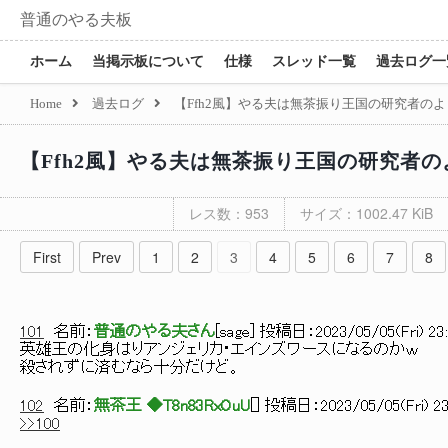
普通のやる夫板
ホーム
当掲示板について
仕様
スレッド一覧
過去ログ一
Home
過去ログ
【Ffh2風】やる夫は無茶振り王国の研究者のよう
【Ffh2風】やる夫は無茶振り王国の研究者のよ
レス数：953
サイズ：1002.47 KiB
First
Prev
1
2
3
4
5
6
7
8
101
名前：
普通のやる夫さん
[
sage
] 投稿日：
2023/05/05(Fri) 23
英雄王の化身はりアンジェリカ・エインズワースになるのかｗ
殺されずに済むなら十分だけど。
102
名前：
無茶王 ◆T8n83RxOuU
[
] 投稿日：
2023/05/05(Fri) 23
>>100