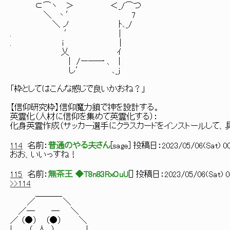
⊂⌒ヽ ＞ ＜_/⌒つ
＼ 丶′ 7
＼ ノ ﾄ､_/
. ′ |
. i |
乂 ｲ
| /ー―一 、 |
し′ ､_ｊ
「枠としてはこんな感じで良いかおね？」
【信仰研究枠】信仰魔力鎖で神を設計する。
英霊化（人材に信仰を集めて英霊化する）：
化身英霊作成（サッカー選手にクラスカードをインストールして、
114
名前：
普通のやる夫さん
[
sage
] 投稿日：
2023/05/06(Sat) 00
おお、いいっすね！
115
名前：
無茶王 ◆T8n83RxOuU
[
] 投稿日：
2023/05/06(Sat) 0
>>114
＿＿＿_
／ ＼
／─ ─ ＼
／ （●） （●） ＼