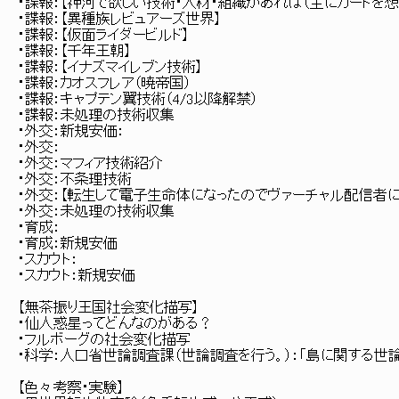
・諜報：【神河で欲しい技術・人材・組織があれば（主にカードを想
・諜報：【異種族レビュアーズ世界】
・諜報：【仮面ライダービルド】
・諜報：【千年王朝】
・諜報：【イナズマイレブン技術】
・諜報：カオスフレア（暁帝国）
・諜報：キャプテン翼技術（4/3以降解禁）
・諜報：未処理の技術収集
・外交：新規安価：
・外交：
・外交：マフィア技術紹介
・外交：不条理技術
・外交：【転生して電子生命体になったのでヴァーチャル配信者
・外交：未処理の技術収集
・育成：
・育成：新規安価
・スカウト：
・スカウト：新規安価
【無茶振り王国社会変化描写】
・仙人惑星ってどんなのがある？
・フルボーグの社会変化描写
・科学：人口省世論調査課（世論調査を行う。）：「島に関する世
【色々考察・実験】