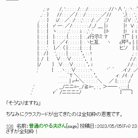
,: :r /, ': : : : : /: : :/: : : : : : : : ://ヽ∧ ',: :ヽ: 
,: : :} //: : : :／/: : :/: : : : : : :／// ',.}: : : ',: : 
,: : : :} :i/: : ／: :/: : :,': : : :/: ／ ,'/ i:|∨: :.',:
|: : : :| r' -‐: ／/: : : : : : :./:_/ ＿ |:i |:! V: :.',:
|: : : :| ゝ: : : : :,': : : : :i: : :,': ,' :|:ト :|:! i: l: : : 
|: : : :| }: : : : : {: : : : : |: : ,ｨ行示ミ ﾏ 7厂 :|: l: :i: l
|: : : :| {: : :／ｲ: : : : : |: : ヽヒ互.. ヽ ｨ芹㍉ |: |: l: l:
|: : : ,'. }／: 〈 |: : : : :.:|: : : :|: ヒソ |: |ノ: : 
|: : /:} ',: : : : |: : : : : ‘，: : ! ,: :: : : }:
|: / {: ∨: : :∨: : : : :‘， :i /:/: : :/
|/ } .∨: : :∨: : : : :.‘，i /:/: : :/ 
,' { . .ヽ: : :∨: : : : : :ヽ. '´ ｀ ..イ:/: :／
. . . .｀T ＼: : : : : :.‘， ィ: :/ｲ: :/
. . . . .| r┴＼: : : : : :＼ ／ {:: : : : :/
,' __/ニニ=-_./≧=-_ : _ ＞―― ､: : :.{
,' r'´ /ニニニﾆ/ }￣￣}
「そうなりますね」
ちなみにクラスカードが出てきたのは全知枠の恩恵です。
108
名前：
普通のやる夫さん
[
sage
] 投稿日：
2023/05/05(Fri) 23
さすが全知枠！