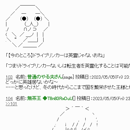
＿＿＿_
／ ＼
／ ─ ─＼
／ （●） （●） ＼
| （__人__） |
./ ∩ノ ⊃ ／
( ＼ ／ ＿ノ | |
.＼ “ ／＿＿| |
＼ ／＿＿＿ ／
「【今のところ】ドライブリンカーは英霊じゃないおね」
「つまりドライブリンカーないしは転生者を英霊化することは可能
103
名前：
普通のやる夫さん
[
sage
] 投稿日：
2023/05/05(Fri) 23
どっかに英雄居ないかな～
……と思ったけど、冬の時代からここまで国を繁栄させた王様と
104
名前：
無茶王 ◆T8n83RxOuU
[
] 投稿日：
2023/05/05(Fri) 23
>>101
＞ ´ ￣ ｀ ＜
／ ヽ
/ , ! ',
,: i / / / / !