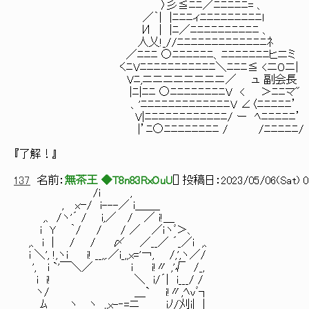
〉彡≦ﾆﾆ／ﾆﾆﾆﾆﾆ= 、
／｀| |ﾆﾆﾆィﾆﾆﾆﾆﾆﾆﾆﾆﾆl
И | |ﾆ／ﾆﾆﾆﾆﾆﾆﾆﾆﾆﾆ 、
人乂!_//ﾆﾆﾆﾆﾆﾆﾆﾆﾆﾆﾆﾆﾆﾈ
／ﾆﾆﾆ ○ﾆﾆﾆﾆﾆﾆ、ﾆﾆﾆﾆﾆﾆﾆヒニミ
くﾆVﾆﾆﾆﾆﾆﾆﾆﾆﾆﾆﾆ＼ﾆﾆﾆ≦ <ニ０ニ|
Vﾆ,ニニニニニニニニ／ ュ 副会長
|ﾆ|ﾆﾆ ○ﾆﾆﾆﾆﾆﾆﾆﾆV < ＞ﾆﾆマ"
、'ﾆﾆﾆﾆﾆﾆﾆﾆﾆﾆﾆﾆﾆV ∠〈ﾆﾆﾆﾆﾆ’
V|ﾆﾆﾆﾆﾆﾆﾆﾆﾆﾆﾆﾆ/ ー ﾍﾆﾆﾆﾆﾆ’
|’ﾆ○ﾆﾆﾆﾆﾆﾆﾆﾆ / /ﾆﾆﾆﾆﾆ/
『了解！』
137
名前：
無茶王 ◆T8n83RxOuU
[
] 投稿日：
2023/05/06(Sat) 0
/i ,
, xｰ/ i---／ i＿＿_
,、 /ヽ'´ / i,／ / ／ i!＿
i Y ｀/ / / ／ ／ｉヽﾞ＞、
,、 i | / / 〆 ／__／ ´_／i ,、
i ＼', !,ヽi i! __,,.／i_,,x='￢, /,',ヽ／/
', i `'￣＼／ i i!〃 ,'√ /_,
i i! ＼ i/´| i___/ /
ヽ/ ＿` i!〃,ﾍvﾞ┐
ﾑ＿＿ヽ ヽ__,,x-‐=ニ iﾉ/刈i| |