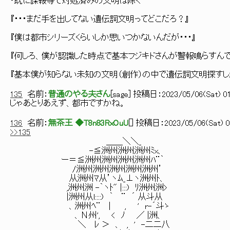
・既に諜報等で対処済みの文明は除く
『・・・まだ手を出してない遺伝詞文明ってどこだろ？』
『僕は都市シリーズくらいしか思いつかないんだが・・・』
『何しろ、僕が認識した時点で基本フジキドさんが警報鳴らすんで
『基本僕が知らない未知の文明（創作）の中で遺伝詞文明探すしか
135
名前：
普通のやる夫さん
[
sage
] 投稿日：
2023/05/06(Sat) 01
じゃあとりあえず、都市ですかね。
136
名前：
無茶王 ◆T8n83RxOuU
[
] 投稿日：
2023/05/06(Sat) 0
>>135
＿＿＼＼_
-≦洲州洲州洲州ﾐx、
ー＝≦洲州洲州洲州洲州ﾊ¨｀
/洲州洲州洲州洲州洲州’
从洲州ﾏ从’ヽﾑ_⊥ヽ洲州ﾄ、
,洲州洲 -｀ヽﾄ" |:::) ﾘ洲州洲>
|洲州从l::::) ｀ ¨ ´ 从斗从
、洲州ﾍ¨ | , ' r-´斗ゝ
、Ν州', < ﾉ ／ |洲、
＼ ﾚ ＞ 、 , ' -二二八