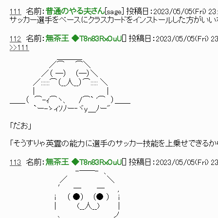
111
名前：
普通のやる夫さん
[
sage
] 投稿日：
2023/05/05(Fri) 23
サッカー選手をベースにクラスカードをインストールした方がいい
112
名前：
無茶王 ◆T8n83RxOuU
[
] 投稿日：
2023/05/05(Fri) 23
>>111
＿＿＿_
／⌒ ⌒＼
／（ ―） （―）＼
／::::::⌒（__人__）⌒::::: ＼
| |
＿＿（ ⌒-ｨ⌒ヽ、 /⌒` '⌒ ）＿＿
`ー-ゝィｿﾉー‐ヾy＿ﾉー"
「だお」
「そうすりゃ英霊の能力に選手のサッカー技能を上乗せできるか
113
名前：
無茶王 ◆T8n83RxOuU
[
] 投稿日：
2023/05/05(Fri) 23
-―─- 、
／ ＼
′ ─ ─ ,
i （ ●） （● ） ｉ
| (__人__) |
､ ノ