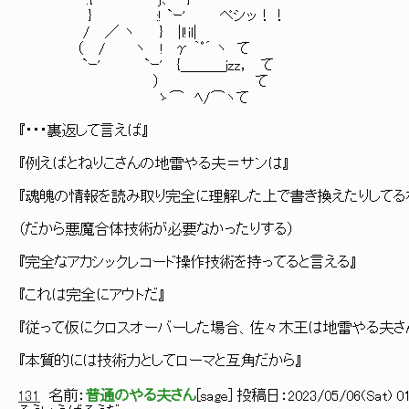
.{ j､ }
} :! `ｰ' ペシッ！！
/ ／ ヽ } |l!il|
（ / ヽ ! γ ｀ﾟ´ ヽ て
`ｰ' `ｰ' {＿＿＿jzz， て
） て
ゝ⌒ ﾍ/⌒ヽて
『・・・裏返して言えば』
『例えばとねりこさんの地雷やる夫＝サンは』
『魂魄の情報を読み取り完全に理解した上で書き換えたりしてる
（だから悪魔合体技術が必要なかったりする）
『完全なアカシックレコード操作技術を持ってると言える』
『これは完全にアウトだ』
『従って仮にクロスオーバーした場合、佐々木王は地雷やる夫さ
『本質的には技術力としてローマと互角だから』
131
名前：
普通のやる夫さん
[
sage
] 投稿日：
2023/05/06(Sat) 01