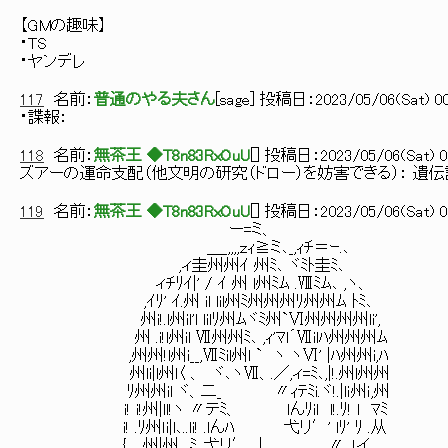
【GMの趣味】
・TS
・ヤンデレ
117
名前：
普通のやる夫さん
[
sage
] 投稿日：
2023/05/06(Sat) 00
・諜報：
118
名前：
無茶王 ◆T8n83RxOuU
[
] 投稿日：
2023/05/06(Sat) 0
ズアーの運命支配（他文明の研究（ドロー）を妨害できる）： 遺
119
名前：
無茶王 ◆T8n83RxOuU
[
] 投稿日：
2023/05/06(Sat) 0
ー=ミ、
＿_,,,,ｚｨ≧ミ､_,ｨﾁ＝ｰ.､
,ィ圭州州ｲ 州ﾐ､ ヾﾐﾄ圭ﾐ､
ィﾁﾘｲ|' / ｲ 州 l州ﾐﾑ .Ⅷﾐﾑ､ ,ヽ、
,ｲﾘ' ｲ.州 il lil州ﾐ州州州ﾘ州州ﾑ ﾄﾐ､
州i!.l州il'l lilﾘ州ﾑヾﾐ州`Ⅵ州州州州li',
州 .i!l州il Ⅶ州州ﾐ､ ,ｨ'ﾏl´Ⅶilﾊ州州州ﾑ
,州州!l州i__,Ⅶﾐil州l ` ヽ ヽⅥ' |ﾊ州州i,ﾊ
州li|l州l〈 、 ヾ､ヽⅦ、.／,ィ=ﾐ､,|!.州l州州
ﾘ州州il ヾ、二_ 〃ｨﾃﾐi.ヾ!.|lｉ州ｉ,州
i! i!州|ll!ヽ 〃テﾐ、 lんﾘil l!.ﾘ! l ﾏﾐ
i! .ﾘ州ｌi|l､..li! .lんﾊ 弋リ′' lﾘ' ﾘ .从
{ 州|州 ﾐ､弋リ′ | 〃 ,!イ