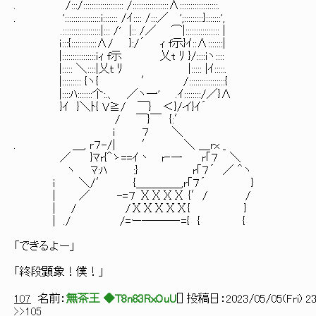
. /:::/::::::::::::::::::: /:::::::::::::::::∧::::::::::::::::::.
. ':::::::::::::::::i::::::: /ｲ:::: /:::／ ';:::::::::}:::::::',
.::::::::::::::::::|::: /' |:: /／ ⌒|:::::::::::::::: |
ｉ:::{::::::::::::∧/ }:/´ ｨ f示}ｲ::∧:::::::|
|::::::::::::::::ｉｨ f示 乂t ﾘ }/::::iヽ::::
|::::: ＼::::|乂ｔ ﾘ |::::: |ｲ:::::.
|::::::::: {ヽ{ ′ /:::::::::::::::::{
|::::ﾊ:::::::个:.、 ／ヽ一' .ｲ::::::::/／}∧
}ｲ }＼ﾄ{ V≧/ ￣} ＜}/イ}ｲ´
/ ￣}￣ {:′
i ７ ＼
. ＿, r７-/| ′ ＼ ＿rx _
／ }ﾏr{＾ゝ==ｲ丶 r‐一 r｢７ ＼
ヽ ﾏ:ﾊ :} r｢７´ ／ ＾ヽ
ｉ ＼/′ {＿＿＿＿,r｢７´ }
｜ ／ -=７ ⅩⅩⅩⅩ {′/ /
｜ / /ⅩⅩⅩⅩⅩ{ }
｜ ./ /=ー―――‐={ { {
「できるよー」
「終段顕象！僕！」
107
名前：
無茶王 ◆T8n83RxOuU
[
] 投稿日：
2023/05/05(Fri) 23
>>105