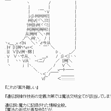
ヽ / |
.| | |
.| ´￣ヽV |
.ﾚ彡州州州ﾐ| |
州|V!|ヾ＼ﾐミ| .|
ﾘ州|{!i州ヾヾﾐ:| .|
州洲州洲州ﾐ:| .|
从洲州´＼ヽ州 .|
ノ¨＼州',ヽ, ﾉ | .|
ヽx＿ _x イ|N ＼ヽ´ｨ!今从 |
. |!f |〉|洲ﾍﾍz=＜ ｀ ¨¨´ ＼ |
. |i| ∨||V洲ヽ弱 | l> 、 ,_／
. V ∨ヽ寸从、 ヽ ＿x / 彡＜|丶ヽ
| ヽヽ V从｀ -<二/ ／ |洲|＼
ヽ j |ヽ、 / V｀＼
＼ ／ x─ト──
｀ヽ＜´/￣￣ ＿＿＿_
V厂 ＜::::::::::::::::::
『これが案外難しい』
『遺伝詞操作技術の定義次第では魔法文明全てが該当してしま
遺伝詞：魔力に記録された情報全般。
【魔法の術式が典型例】だが、