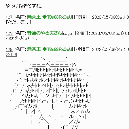
やっぱ後者ですね。
127
名前：
無茶王 ◆T8n83RxOuU
[
] 投稿日：
2023/05/06(Sat) 0
『ただいま！』
128
名前：
普通のやる夫さん
[
sage
] 投稿日：
2023/05/06(Sat) 01
おかえりなさい！
129
名前：
無茶王 ◆T8n83RxOuU
[
] 投稿日：
2023/05/06(Sat) 0
>>126
、_ ｀ヽ、, ＿＿｀ヽ、
｀ヽ三三三へ三三三三ヽ}ﾍ
_ ＝ニ洲州州州州州州州州弋=、
´"／洲州州州州州州ﾘ州州州州ヘ｀ヽ、
イ㍗州从州州ﾚ州州州州州州州州ヘ,
ｲ/" /"从州州ﾚ'ｲ州/|ﾚ'州州州州州ﾊ州;
ｲ" / 从州州ﾚ /州"州レ'/ 州/州州州li|;
,' ' イ从州从 ｀__〈ﾐ 州"/＿ﾚ' /州州州ﾚ|
' ´ノ州州州|!く辷ﾘヽレ' ;〃辷ﾘ＞州州从,'
,イ""イ从州|, | 从州州州|
´ ´ | ﾚ'| ﾍ ｀ ´ 从ﾚ1ﾏﾊ从
! ; 人 ヽ＝＝-' /ﾚ'＿>イ||
! /~ ＼ ~ "／/从
＿＿|＼＿_ イ " /∨