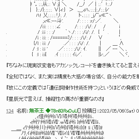
|! ﾟ，:.:.从:.: ∨:j| ＼ /__ﾉ ／│:.:′!:.:ﾉ
| }:.:/}:.::.:.:. ∨|ィ:} ＞ .,__,ｨﾊ､:.:.:|:./:.:.:ﾚ'
ﾊ:! 乂:.:.:.:.:リ:. ﾉ. ト､:.:.:: _j/¨x≪¨ヽ
,x≪:--斗'. /: : : : :r/:／. ＼
/i:i: : : : :∠ /: : : :/i/: / / ｉ
. / :i:i : : :/ ｀ヽ./: : : :/i/: /. { ′. |
/i : i:i: : /======ﾐ/: : : :/i/: / ∨ ‘,
. {/l : i:i: / .／: : : :/i/: /. | ＿ ∧
. / :l : i:i ' .／: : : : :/i/: ｲ. || ／ -- ＼ 、
. { :l : i:i{ .ｲ : : : : : ｲi／. |ﾚ:.／ ＼ヾ,
『ちなみに現実改変者もアカシックレコードを書き換えてると言え
『全知ではなく、また実は精度も大抵の場合低く、自分の能力を
『故にこの定義では「遺伝詞操作技術を持つ」というほどの脅威
『星辰光で言えば、操縦性の高さが重要なのさ』
134
名前：
無茶王 ◆T8n83RxOuU
[
] 投稿日：
2023/05/06(Sat) 0
,.ｨ佳州州ｌｉⅥｌⅦ州Ⅶ州州l}ｌｉ､
ｨ州ﾘ'州lⅦliⅦ'.ｗⅦi州i }l州lⅦⅦ{lｉ､
＿ ｨﾘ'州州!川.!州}lｉⅥ州}l}Ⅶ州ｉｌ}ｌ}l! li i,Ⅶ{li!
￣￣ﾉﾘ,ｲi州l}ｌl州i}l}lⅦ`Ⅶ{iｲl}.ⅦⅧ州州州州li}!