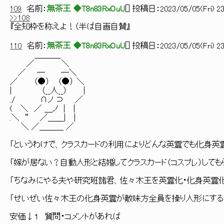
109
名前：
無茶王 ◆T8n83RxOuU
[
] 投稿日：
2023/05/05(Fri) 23
>>108
『全知枠を称えよ！（半ば自画自賛』
110
名前：
無茶王 ◆T8n83RxOuU
[
] 投稿日：
2023/05/05(Fri) 23
＿＿＿_
／ ＼
／ ─ ─＼
／ （●） （●） ＼
| （__人__） |
./ ∩ノ ⊃ ／
( ＼ ／ ＿ノ | |
.＼ “ ／＿＿| |
＼ ／＿＿＿ ／
「というわけで、クラスカードの利用によりどんな英霊でも化身英
「嫁が居ない？自動人形と結婚してクラスカード（コスプレ）しても
「ちなみにやる夫や研究班諸君、佐々木王を英霊化・化身英霊化
「せいぜい佐々木王の化身英霊が敵味方全員を操り人形にする
安価↓１ 質問・コメントがあれば