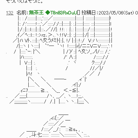
そういえばそうだ。
132
名前：
無茶王 ◆T8n83RxOuU
[
] 投稿日：
2023/05/06(Sat) 0
|:: : /:::::::::|:::::,':::::／::::::::::::::::::::::::|:::::::| :::::::::|:::::::::::::::|!
|:: /:'::::::::::!:::,':／::::::/:/:::|:::::::|: :.|:::::::|:::::: :::|:::::::::::::::|l
|:/:::|::::l:::::|:::|:::､／//|: :!:!: : :|:.: |:::::::|::::/::::|:::::::::::::::|:!
,ｲ／ﾍ:::l::: !::>rz､＞､.ヽ:!:!V:::|: :;|:::::::|:/| ::::|:::::::::::::::|:|
／|:ﾊ Vﾄ､::::|:::ﾍ夊うﾒミﾄ|::|、!/ |::|:::!::/ V::ハ::::::::::::|:|
/|:::ヽ l ヽ:::::| `''─ `ヽ! !:::::::|r|/ニﾆVニV:::::::,': !
. / |:::::`ｰ: |'＼ | /У::| ﾍ夊ソ_.ノ}/:::: /:,'
|ﾊ:::::::::. /' ∧::| /:::::::/:/
| V::::| :. .' ヾ ｸ::::::/:/
|::::| :. / //／|/
|ﾊ:! 丶 ／／ /
|＼ ＼ ──- .ィ´|'
|......＼ ＼ .イ|:/
.ｨﾆ7.............≧..、 ＼__ ＜.-≦|､
.. ／;;;;;;;{...................../ヽ、__／、ヽ......!;;;,､
／;;;;;;;;;;;;;;ヽ............../ /..| |......ヽ ヽ...|;;;;;;＼
＿＿
,ィi〔::／ ＿
／::::::／／
＿＿ /:::::／__/::￣:::≧s。,
／ ,.斗:七:::::::´:::::::::＼:::::::::::::＼｀:::..、