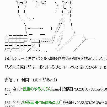
`ｉ┌ｪｧi! 辷弋ﾌ ヽ ゞメ i!
i! / ー ） 廴! i!
i! ! / i!＿', i!
ヽ ヽ i!￣ヾi!
＼ ｀ヽ ` / i i!
', 、 // i i!
i! -‐――-- il // i i!
i! ＿ ＿_ ′// , i i!
／三三三三三｀i ＿＿＿_// ,' / ／￣￣＼＿＿
三三三三二＝‐｀三三i!/////// ,' / ／ ／
三三／三三三三≠￣i!￣￣￣ .:' ／ ／
ﾐ三/三三／ ／ :i:i:ｉ:i!― 、 ' ／ ／
『都市シリーズ世界での遺伝詞操作技術の発展を妨害しました！
『もう大分原作がぶっ壊れまくるけどローマの安全のためにはヨ
安価↓１ 質問・コメントがあれば
138
名前：
普通のやる夫さん
[
sage
] 投稿日：
2023/05/06(Sat) 01
ヨシ！
139
名前：
無茶王 ◆T8n83RxOuU
[
] 投稿日：
2023/05/06(Sat) 0