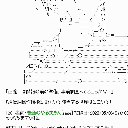
Ⅶl,ヽ.ﾑ、 ｀ ,lzﾁ
ヽ Ⅵヽ ハ. ,_ r‐､ /ｌ|州
ﾘ、 ｀ヽl.､ ,い、 | ) ,ｲ . |ハ
` lﾘ.ﾉ .}!＿.`＿＿.<＿__|＞
,' 'ｰ '￣＿＿__ ′冫 _|
l ヽ三イ/|
_,イ `￣｀ヽ{:::::::::: ≧＝zzzzzz
＿_, ｨｚzニ≧i| ー―.ﾄﾉ.::::;ィ彡::::::::::::::::::::::::
/二ミ､:::::::::/.:/ .l、 ＿, ｚﾁ.::::::::::::::::::::::::::::::::::::::::::::::
,!::::::::::::::＞:/.:::l ｀ーｧｚｚﾁ::::::::::::::::::::::::::::::::::::::::::::::::::::::::::::::
|::::::::::::::::::;/.:::O.ヽ、 ／..:::::::::○:::::::::::::::::::::::::::::::::::::::::::::::::::::::::
|:::二ﾆ=,ｲ.::::::::::::::::..ヽ、ﾊ::::::::::::::::::::::::::::::::::::::::::::::::::::::::::::::::::::::
,ｨ仁ﾆイ::::::O:::::::::::::::::::::..ヽl::::::::::::::::::::::::::::::::::::::::::.ヽ;::::::::
l::::::::;ｲ::::::::::::::::::::::::::::::::::;:イ:::::::::::::::::::::::::::::::::::::::::ミ､
|ィ〃.::::::::::::::::::::::::::::::／...:::::::::::::::::::::::::::::::::::::::::::::::::::...｀ヽ;:::::::::::
|/.::::::::::::::::::::::::::::::::/..:::::::::::::::::::::○:::::::::::::::::::::::::::::::::::::::::
『正確には諜報の前の準備、事前調査ってところかな？』
『遺伝詞操作技術とは何か？該当する世界はどこか？』
120
名前：
普通のやる夫さん
[
sage
] 投稿日：
2023/05/06(Sat) 00
そうなりますかね。