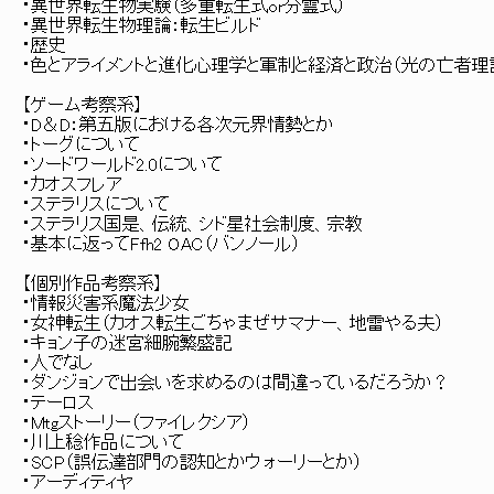
・異世界転生物実験（多重転生式or分霊式）
・異世界転生物理論：転生ビルド
・歴史
・色とアライメントと進化心理学と軍制と経済と政治（光の亡者
【ゲーム考察系】
・D＆D：第五版における各次元界情勢とか
・トーグについて
・ソードワールド2.0について
・カオスフレア
・ステラリスについて
・ステラリス国是、伝統、シド星社会制度、宗教
・基本に返ってFfh2 OAC（バンノール）
【個別作品考察系】
・情報災害系魔法少女
・女神転生（カオス転生ごちゃまぜサマナー、地雷やる夫）
・キョン子の迷宮細腕繁盛記
・人でなし
・ダンジョンで出会いを求めるのは間違っているだろうか？
・テーロス
・Mtgストーリー（ファイレクシア）
・川上稔作品について
・SCP（誤伝達部門の認知とかウォーリーとか）
・アーディティヤ