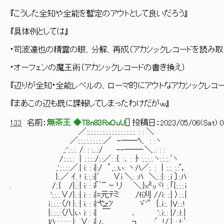
『こうした全知や全能を暫定のアウトとして良いだろう』
『具体例としては』
・司波達也の精霊の眼、分解、再成（アカシックレコードを読み取
・オーフェンの魔王術（アカシックレコードの書き換え）
『辺りが全知・全能レベルの、ローマ的にアウトなアカシックレコ
『まあこの辺も既に諜報してしまったわけだがｗ』
133
名前：
無茶王 ◆T8n83RxOuU
[
] 投稿日：
2023/05/06(Sat) 0
／::.:.:.:.:.:.:.:.:.:.:.:.:.:.:.:. : : ＼
／:.:.:.:.:.:.:.:.:／ -──ﾍ、 : :ヽ
,:':.:.:. /: : :...:/ --──‐＼..: : :
/:.:.:.: │:.:.:.:/:.:／: :{: :､ : :ﾄ :.:.:.:.ヽ:.:.:..ﾞヽ
,':.:.:.:／.| i: : i|:/ ’,:.:ぃ: ヽ:ﾊ／:. : │:.:. :.:ﾟ，
}:.／ ｲ. ! i:.:.:i|′ ∨i ＼: :ﾊ ＼:.:|: :.i 〕:.ﾊ
. /:.{ /|:.:| i: : i｢｀¨ ｰ リ ＼:}x㍉ヾ! :.「{:.:.:.i
':.:.:.∨/|:.:| i: : i|=元ﾃミ /ｆi刈 //i: :.| 〉:.:.|
ｉ:.:.:.:〈/l |:.:| i: : i|弋zﾂ ゞ'″｛:.i::. |V:.:.!
|:.:.:.:〈八|ぃ i: : i| ￣ ､ ':.i:.: |/:.l:.|
lﾊ:.:.:.:.:.:.|:. ∨:..ｊ|ι ┐ :′!/.|:.:.:!:′