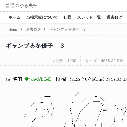
普通のやる夫板
ホーム
当掲示板について
仕様
スレッド一覧
過去ログ一
Home
過去ログ
ギャンブる冬優子 ３
ギャンブる冬優子 ３
レス数：1000
サイズ：4568.22 KiB
18
名前：
◆1Jwd/bEyE.
[
] 投稿日：
2022/10/16(Sun) 21:39:02 I
_＿ ／ ／ __ ＼ ＼
´ ､ ヽ .′ ／ _＿_＼} 
／ ⌒ヽ 〉 } .′ ／ ∨ ﾐﾒ､＼ }
/ } ﾉ/ .′ { ／ /=ミ 〉 Ｖ 〉 / 
/ ＿,:'／ ｛_ ' / / ＼/ }′/ 
／ } ,/＼ /ヽ } /／ ￣]｢ 冖冖￢￢――
{_ ,′ ﾉｲ ヽ /} 