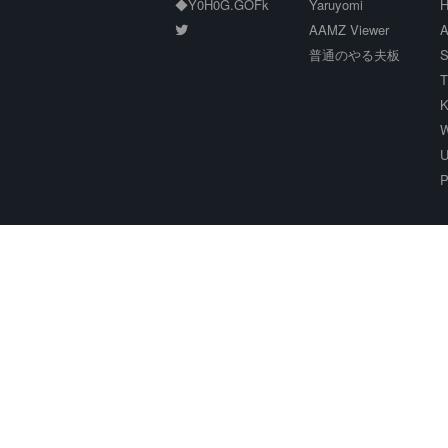
◆Y0H0G.GOFk
Yaruyomi
H
AAMZ Viewer
A
普通のやる夫板
S
T
K
W
U
P