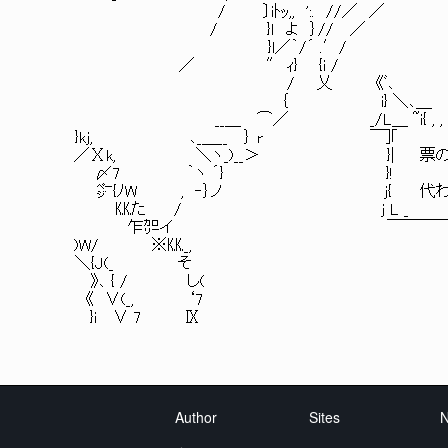
/ 〕iﾄｯ,, ':. //／ ／ j 
/ }l よ ｝// ／ ￢―--＝ 
}l／｀/´ .′/ ￣ 冖 ￢ 
／ ″ ｨ} {i /
/ 乂 《ﾞ､
｛ i} ＼､
__＿ ⌒／ _/L＿ ~i{ , , , . . .､､､==
}kj, ､_＿__ ｝
／Ⅹk, ＼ヽ_)__＞ }| 票の売買成
〆7 ｀ヽ ´
㌻{ﾉW , ‐｝ノ j{ 代わりに魘
㏍た / j
乍㌍イ ￣￣￣￣ ' ' ' ' 冖冖￢―--＝ ===
)W/ ※
＼{J(_ そ
》､ { / し(
《 ∨(_, ‘7
}i ∨ 7 Ⅸ
Author
Sites
N