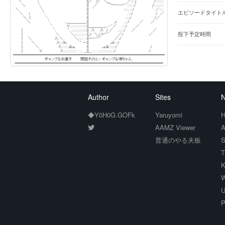
エピソードタイト
投下予定時間
Author
Sites
N
◆Y0H0G.GOFk
Yaruyomi
H
AAMZ Viewer
A
普通のやる夫板
S
T
K
W
U
P