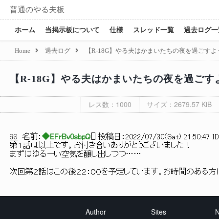
普通のやる夫板
ホーム
当掲示板について
仕様
スレッド一覧
過去ログ一
Home
過去ログ
【R-18G】やる夫はかまいたちの夜を過ごすよ
【R-18G】やる夫はかまいたちの夜を過ごす
レス数：1000
サイズ：2679.57 KiB
68
名前：
◆EFrBv0sbpQ
[
] 投稿日：
2022/07/30(Sat) 21:50:47 ID
第１話は以上です。お付き合いありがとうございました！
まずはゆるーい空気を醸し出しつつ……
次回第２話はこの後２２：００を予定しています。お時間のある
Author
Sites
N