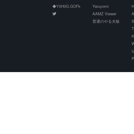
◆Y0H0G.GOFk
Yaruyomi
H
AAMZ Viewer
A
普通のやる夫板
S
T
K
W
U
P