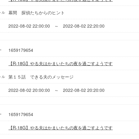
幕間 探偵たちからのヒント
トル
2022-08-02 22:00:00 ～ 2022-08-02 22:20:00
1659179654
ー
【R-18G】やる夫はかまいたちの夜を過ごすようです
第１５話 できる夫のメッセージ
トル
2022-08-02 20:00:00 ～ 2022-08-02 20:20:00
1659179654
ー
【R-18G】やる夫はかまいたちの夜を過ごすようです