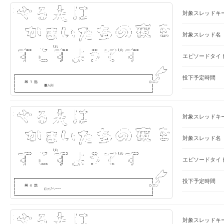
対象スレッドキ
対象スレッド名
エピソードタイ
投下予定時間
対象スレッドキ
対象スレッド名
エピソードタイ
投下予定時間
対象スレッドキ