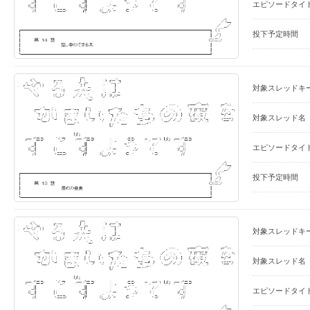
エピソードタイ
投下予定時間
対象スレッドキ
対象スレッド名
エピソードタイ
投下予定時間
対象スレッドキ
対象スレッド名
エピソードタイ