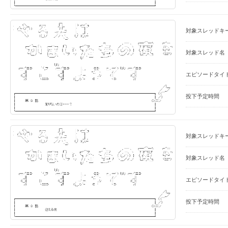
対象スレッドキ
対象スレッド名
エピソードタイ
投下予定時間
対象スレッドキ
対象スレッド名
エピソードタイ
投下予定時間