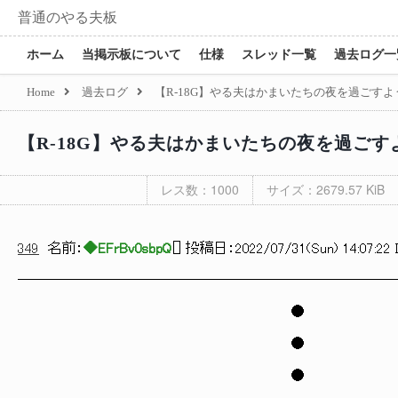
普通のやる夫板
ホーム
当掲示板について
仕様
スレッド一覧
過去ログ一
Home
過去ログ
【R-18G】やる夫はかまいたちの夜を過ごすよ
【R-18G】やる夫はかまいたちの夜を過ごす
レス数：1000
サイズ：2679.57 KiB
349
名前：
◆EFrBv0sbpQ
[
] 投稿日：
2022/07/31(Sun) 14:07:22 
──────────────────────────
●
●
●