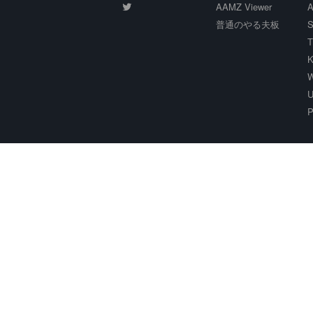
AAMZ Viewer
A
普通のやる夫板
S
T
K
W
U
P