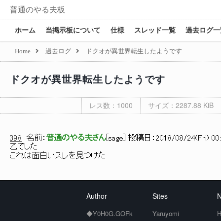
普通のやる夫板
ホーム
当掲示板について
仕様
スレッド一覧
過去ログ一
Home
過去ログ
ドクオが異世界転生したようです
ドクオが異世界転生したようです
レス数：1000
サイズ：2287.88 KiB
398
名前：
普通のやる夫さん
[
sage
] 投稿日：
2018/08/24(Fri) 00
乙でした
これは面白いスレを見つけた
Author
Sites
N
◆Y0H0G.GOFk
Yaruyomi
H