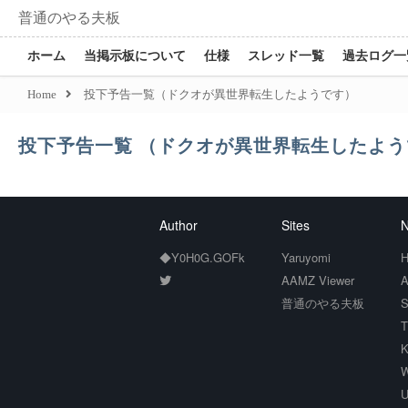
普通のやる夫板
ホーム
当掲示板について
仕様
スレッド一覧
過去ログ一
Home
投下予告一覧（ドクオが異世界転生したようです）
投下予告一覧 （ドクオが異世界転生したよう
Author
Sites
N
◆Y0H0G.GOFk
Yaruyomi
H
AAMZ Viewer
A
普通のやる夫板
S
T
K
W
U