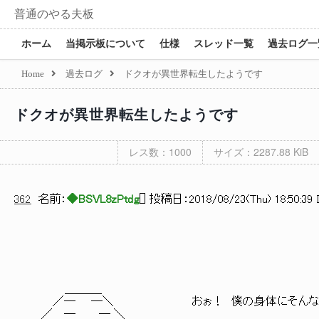
普通のやる夫板
ホーム
当掲示板について
仕様
スレッド一覧
過去ログ一
Home
過去ログ
ドクオが異世界転生したようです
ドクオが異世界転生したようです
レス数：1000
サイズ：2287.88 KiB
362
名前：
◆BSVL8zPtdg
[
] 投稿日：
2018/08/23(Thu) 18:50:39 
＿＿＿_
／― ―＼ おぉ！ 僕の身体にそんな知ら
／ ─ ─ ＼