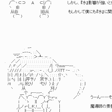
/⌒ヽ⊂⊃ A ⊂|/⌒i しかし、『水』影響が強いと
ヽ ll|l ll|l /
从l||l |l||l从 もしかして僕にも『水』に関
( ⌒ ) ( ⌒ )
. -‐
__＿. .-‐‐-､ : :＼
¨ﾆ=‐: ‐: : : :＞:┸: :-: .､
. ／:／: : : : : : : : : : : : : : : : :＼
/:.〃:／:.／: : : : : : : : : : : :ﾉ|: ヾﾄmm‐‐--...
':.//://:/: : : : :x-､: : - ､ : (__}: ノﾉiTT ‐- ..: :ヽ
|:l |: /!|:.l!:.|:l／l/!: :/ヽj､:＼ : : : : :!}ヽ_ヽ ヽ: : ､
|:i ﾍj |:l|: |:j芹卞/ 笊卞､): |.: : ﾘ ､: .
ﾊ! ､ﾊj､{化り 弋り 〉:i}: :/ ；: :}
ヽ 从 刈:/ ,': /
＿个 ｒ‐‐--‐､ ｲ¨´ /，'
/＼ Y⌒ヽ-/⌒Ｙ´ﾘ‐r‐x ／´ うーん……それ
l ｀ゝ }{ _ノ-f⌒´ Y
_|_ノ r‐|__f<_!___〈 _{_, | 魔導師の
｀l´ _|!:::::::||::::::::::::〕 {_ノ |