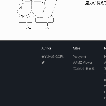
|､ 〃￣´|｀￣￣ヽ! .' 魔力が見える人ば
}ノl | ) /
. ( 人_ / /
!ミｮzｾ彡ヘヽ__＿ _ノ､
|ﾆﾆﾆﾆﾆ| |ﾆﾆﾆﾆﾆﾆﾆ〕
￣￣〔￣ ￣￣￣i￣´
〈`ｰ -=ﾍ
Author
Sites
N
◆Y0H0G.GOFk
Yaruyomi
H
AAMZ Viewer
A
普通のやる夫板
S
T
K
W
U
P