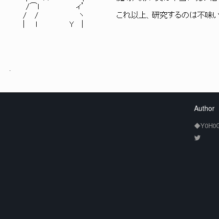
/⌒l ィ’
/ / ヽ これ以上、研究するのは不味いと思
| l Y |
.
Author
◆Y0H0G