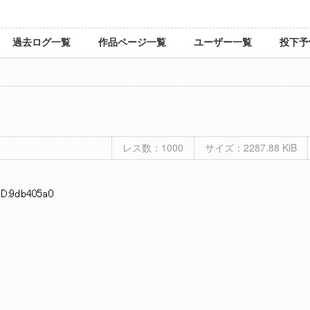
過去ログ一覧
作品ページ一覧
ユーザー一覧
投下予
レス数：1000
サイズ：2287.88 KiB
ID:9db405a0