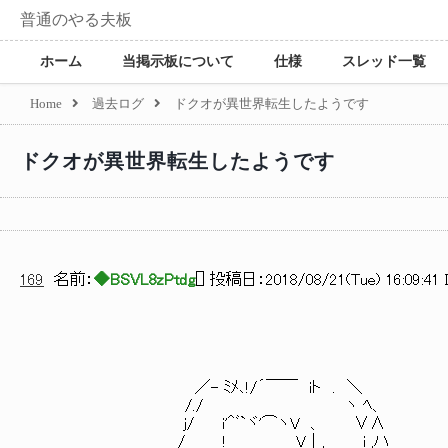
普通のやる夫板
ホーム
当掲示板について
仕様
スレッド一覧
Home
過去ログ
ドクオが異世界転生したようです
ドクオが異世界転生したようです
169
名前：
◆BSVL8zPtdg
[
] 投稿日：
2018/08/21(Tue) 16:09:41 
／- ﾐﾒ､!/´￣￣ iト . ＼
/./ ヽ ﾍ、
j/ i'＾ﾞ`ヾ'⌒ヽV 、 ∨∧
/ ! V｜, i ,ハ