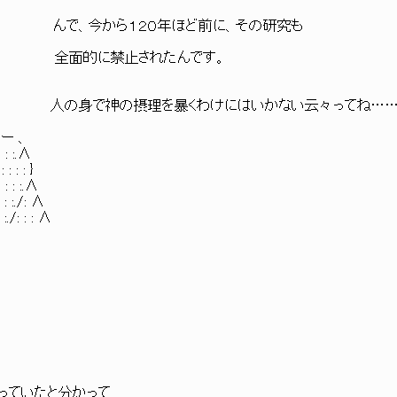
んで、今から１２０年ほど前に、その研究も
面的に禁止されたんです。
_> ト､廴 人の身で神の摂理を暴くわけにはいかない云々ってね…
'＾ー 、
: : :.∧
: : : }
 : : :.∧
: : :./: ∧
 :./: : : ∧
ていたと分かって