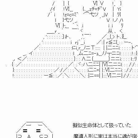
/ ｜ { Ⅵ ∨ !_ }
/ｲ !Ⅵ__ {､_,.zﾁ=ﾁ’V | Yi 
/´ i !z=c=ﾐ` '⌒弋ツ _jV | ﾘ{
l }弋ツ _, ´ V !ノ ,ﾊ 全
Ⅵ .ﾄ;__ ｀丶 .i i .i ﾘ
＿__r _ ´ ￣｀ヾ 从 ､ く
, ': : : : : : :〕iト､ ,ﾟ,￣｀ ／__{
, ': : : : : : : : : : : :i rj´__ｉ ／::| r≦ﾆ{_: : ー-､
／: : : : : : : : : : : : : :lﾆi_r__ﾉニΤ::::: | |二ﾆﾆi: : : : : ト
_,.. イ: : : : : : : : : : : : : : : : :l ,ム二ﾆ=-ｭ__ﾉﾉ┬ニﾆl: : : : :.!:::}
,．＜／: : : : : : : : : : : : : : : : : : : ｝: : ∧二｛＿＿＿｝ニニi: : : : l:::ﾘ : 
. {: :／: : : : : : : : : : : : : : : : : : : ／: :.ヾ::ハ二ﾆﾆ| |Ⅵ二ニﾆl: : : /:/: :
}: : : : : : : : : : : : : : : : :／:/／: : :.＼: : : :i二ﾆ=| |::Ⅵ二ﾆﾆi: :./:/: : 
!: : : : : : : : : : : : ー≦: :.／:.＼: : : : :＼: :|ニ==| |::::Ⅵ二ニ|:/:/.: .: .:
＿＿＿_
／一 ー＼ 擬似生命体として扱っていた
／ 〓 〓 ＼
|⊃ A ⊂⊃ | 魔導人形に実は本当に魂が宿っ