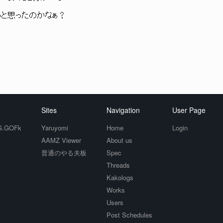
ったのかなぁ？
Sites
Navigation
User Page
.GOFk
Yaruyomi
Home
Login
AAMZ Viewer
About us
普通のやる夫板
Spec
Threads
Kakologs
Works
Users
Post Schedules