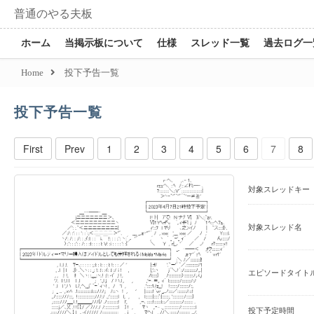
普通のやる夫板
ホーム
当掲示板について
仕様
スレッド一覧
過去ログ一
Home
投下予告一覧
投下予告一覧
First
Prev
1
2
3
4
5
6
7
8
対象スレッドキー
対象スレッド名
エピソードタイト
投下予定時間