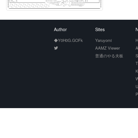
Author
Sites
N
◆Y0H0G.GOFk
Yaruyomi
H
AAMZ Viewer
A
普通のやる夫板
S
T
K
W
U
P