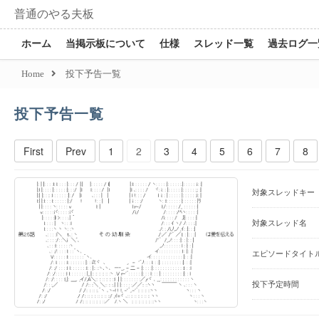
普通のやる夫板
ホーム
当掲示板について
仕様
スレッド一覧
過去ログ一
Home
投下予告一覧
投下予告一覧
First
Prev
1
2
3
4
5
6
7
8
対象スレッドキー
対象スレッド名
エピソードタイト
投下予定時間