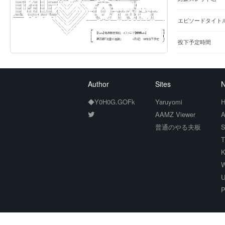
エピソードタイト
投下予定時間
Author
Sites
N
◆Y0H0G.GOFk
Yaruyomi
H
AAMZ Viewer
A
普通のやる夫板
S
T
K
W
U
P