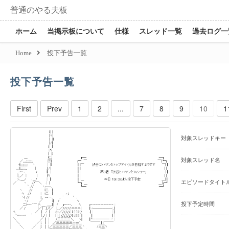
普通のやる夫板
ホーム
当掲示板について
仕様
スレッド一覧
過去ログ一
Home
投下予告一覧
投下予告一覧
First
Prev
1
2
...
7
8
9
10
1
対象スレッドキー
対象スレッド名
エピソードタイト
投下予定時間