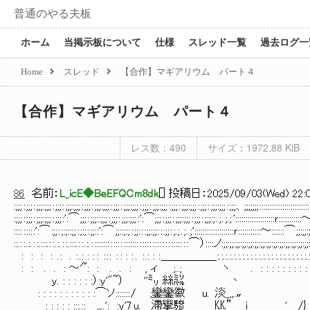
普通のやる夫板
ホーム
当掲示板について
仕様
スレッド一覧
過去ログ一
Home
スレッド
【合作】マギアリウム パート４
【合作】マギアリウム パート４
レス数：490
サイズ：1972.88 KiB
86
名前：
L_icE◆BeEFQCm8dk
[
] 投稿日：
2025/09/03(Wed) 22:0
:;;; : ;;; : ;;;:;;; : ;;; : ;;;:;;; : ;;; : ;;;:;;; : ;;; : ;;;:;;; : ;;; : ;;;:;;; : ;;; : ;;;:;;; : ;;; : ;;;:;;; : ;;; 、;;;;;;; ::::::::::::::::::
:;;; : ;;; : ;;;:;;; : ;;; :':⌒ ;;; : ;;;::;;; : ;;; : ;;;:;;; :':⌒;;; : ;;; : ;;;:;;; : ;;; : ;;;:; . ; . ;.; ':::::::::::::::::::ｒ::::::::
:::: : ::: :':⌒ :;; : ;:;::;; : ;:; : ;;::':⌒ ;;::;:; : ;;: : :;;:;;: : :;; : ;.; . ; . ;':::::::::::::::::::ｒ:::::::::::～::::::⌒ ;;:;;:;
::.: : .:. : :.:::.: : .:. : :.:::.: : .:. : ::::::: : ::: : ::::::: : ::: : :::: : : : ::::: : : ⌒）::::ノ:;;:;;:;;:;;:;;:;;:;;:;;:;;:;;:;;:;
: : : : . : . : .: : : : : : : : : : : . : .: : : ＿＿＿＿＿ :.:.:.:.:.:.:.:.:.:.:.:.:.:.:.:.:.:.:.:.:.:.:.:::::::::::::::
: : . . : ～'~: : . . : , ィ ;..; ヽ . : : : : : : : : : :.:.:.:.:.:.:.:.:.:.:.:::: ￣ ::::::::::
ｙ. : : : : : :）:y'"~） ''㍉ 絲㍊ 丶 〈] : : : : : : :.:.:.:.:.:.:.:.:.::::::::::::;
: : : : : : : : : : :⌒ソ::::::: / ;鑾鑾徽 u. 淡_,,.〟 . : : : :.:.:. ． .:::::::
: : : : : :::.:: ,,..': :y'7 u. 滯攣驂 ㏍” i ' /} ﾞ . : : : :.:.:.:.:.:.