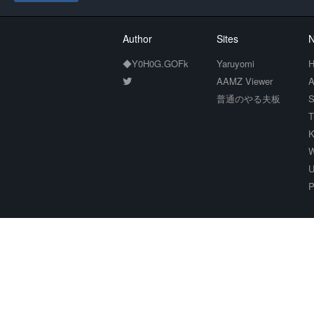
Author
Sites
N
◆Y0H0G.GOFk
Yaruyomi
H
AAMZ Viewer
A
普通のやる夫板
S
T
K
W
U
P