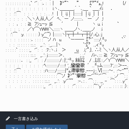
: : : : : : : : : : :,` '": :．: : | ㌢”` ” ㌘”㌦,;! {/ . : : : :.:
: : : : : : : : : : : i:ヽ､＿＿＿,´ ｀､,＿ ` ＿_,ｲi ． ` . : : : :
: : :':⌒ : : : : : : . . . ! | | ij | |::::::::| | ij | | | ． . 
: : : : : : ＼ヽ人从人／ ﾍ､｀ー´ノ:::::::::､ ｀ー´ ノ ,! <j . : :
: : ． : : ≧ ﾌｼｭｰｯ ≦ ′ | ヽ u. i ` . ノ::⌒
: : : :. : ／Y⌒YWW ＼:::::::ヽ ＿＿ノヽ､_＿__ノ :i /〉 , ::::::
: :':⌒ :ｙ. : : : : : :）:y'"~） |:::::::::ヽ|┬┼┴┬┼|/:.心.:j ,.、 `
: : : : : : : : :． : : : :⌒ソ ﾊ u. `ー―― ㌘'` ::::::/.㍉ `´ ｀ l
: : : : : : : : :::.:: ,,..': : _,.....|ヽ `'㌘ ..,ィ.㍉ :-､:: . ⌒: : .
: : : : :` : : : : :,, '": : :7::ヽ､i ＞ u. .i;'” ;}.. ∴ﾐ ＼ヽ人从人／ '": : : . . .: :
: : : : : :::.:: ,,..': j::::::::::::＞､ ￣ ;..;,' /i-､:::: ≧ ﾌｼｭｰｯ ≦ ～へ
: : : : : : : ． : :,, '": : /:::::::::::::::/:::|', ''㍉ 絲㍊ / ..以{.:: ／Y⌒YWW ＼ :" : . ｙ:
: : : : : : : : : : ﾍ:::::::::::::/::::::! ', ;鑾鑾徽 ′...㍉ﾑ.::::::::7',::::＞--..､_ ,:' :～ { : . 
: : :':⌒ : : : : : ::ﾊ::::::::/:::::::::|㌦滯攣驂 ,---j:::.Ⅵ:::::: :～.. :～''”~: ..、. . : : : 
: : : : : : : : : : : : : : : : : :⌒ソ ㌢”`攣驂 ー'"~"'"⌒ . ... :ノ ⌒: : . . {,,... : : . 
: : : : : . : : : : : :::.:: ,,..': :y'"~~ :-､:: . ⌒: : . .,,. - ⌒: : : .y'" . ..,). . : : : 
: : . : : : : : : : : : : :,, '": : : : : :'": : : . . .: : :~"'y'´. . ... : : : ::: :）: :
一言書き込み