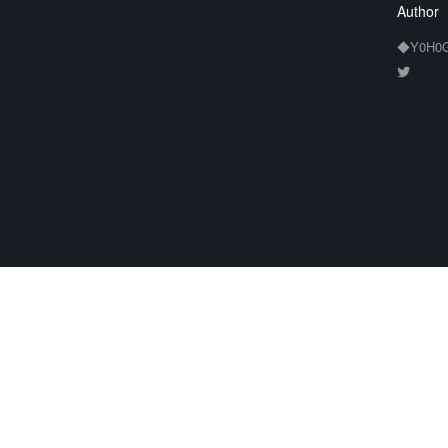
Author
◆Y0H0G