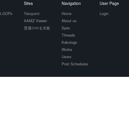
Sites
Navigation
User Page
.GOFk
Yaruyomi
Home
Login
AAMZ Viewer
About us
普通のやる夫板
Spec
Threads
Kakologs
Works
Users
Post Schedules