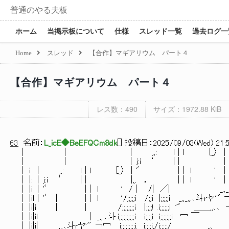
普通のやる夫板
ホーム
当掲示板について
仕様
スレッド一覧
過去ログ一
Home
スレッド
【合作】マギアリウム パート４
【合作】マギアリウム パート４
レス数：490
サイズ：1972.88 KiB
63
名前：
L_icE◆BeEFQCm8dk
[
] 投稿日：
2025/09/03(Wed) 21:5
| | | ,,: ｌ | ｌ [_〉 |
| | | j:ｉ ‘ | | | ， ,,: /;;;
| i | ,,: ｌ | ｌ [_〉 | 'ﾞ | | ｌ ' | ‘ 
| |: | j:ｉ ‘ | | |,, ， | | ｌ ' | _,, _,,.､斗rヤ'
| |i | 'ﾞ | | ｌ ' / | /| ／| _,, _,,.､斗rヤ'" ,,､､ ―=＝￢ i;
| |iｌ | 'ﾞ | | | ｌ ' /;;;;;i /;;i |;;;;;i _,, _,,.､斗rヤ'" ￢冖 
| |i|i | | /;;;;;;;;i |;;;;! .i;;;;;;i '" ＿＿,,､､ ―=＝￢冖L￣,
| |i|iｌ | _,,.､斗 i;;;;;;;;;;i i;;;;i i;;;;;;;i 冖 ￣ ￣V
| |i|i| _,,.､斗rヤ'" ￢冖 i;;;;;;;;;i. i;;;;i,/i;;;;;