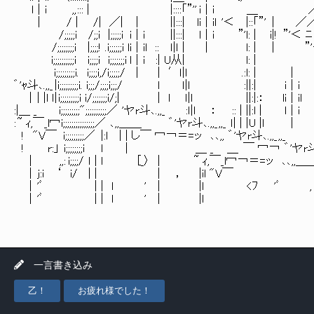
l｜i ,, ::: | |::::「”'' i｜i ＿ ／／ﾆﾆ乂{ / / 
｜ / | /| ／| ｜ ||:::| li｜il '＜ |::「”' | ／／ ＿ ﾆﾆニ
/;;;;;i /;;i |;;;;;i i｜i ||:::| l｜i ”'l: | i|! ”'＜ ﾆ | :|
/;;;;;;;;i |;;;;! .i;;;;;;i li｜il :: ｌ|ｌ | ｜ l: | | ”
i;;;;;;;;;;i i;;;;i i;;;;;;;i l｜i :| U从| l: | |
i;;;;;;;;;i. i;;;;i,/i;;;;;/ ｜ | ′ｌ|ｌ .:l: | ｜ 
゛'ｬ斗､.,,_ |i;;;;;;;;;i. i;;;/;;;;i;;;/ l ｌ|ｌ :||:|
| | |l ｌ| i;;;;;;;;;i i/;;;;;;;i/;| | l ｌ|ｌ ||:|:：
:|＿ _ i;;;;;;;;;";;;;;;;;;;／ 'ヤr斗､.,,_ :ｌ|ｌ ： :: | 
: ~ ｨ,￣_l冖i;;;;;;;;;;;;;;;／ ､,,＿＿ ゛'ヤr斗､.,,_ ,,_ ｌ| | |
! "V￣ i;;;;;;;;;／ |:l | | し￣ 冖￢＝=ッ ､､,, ゛'ヤr斗､.,,_ ,,_ 
! r:」 i;;;;;;;;i l | ＿ _ ＿ ￣ 冖￢ ゛'ヤr斗､.,,_ ,
| ,,: i;;;;/ ｌ | ｌ [_〉 | ~ ｨ,￣_l冖￢＝=ッ ､､,,＿＿ ゛'ヤr
| j:ｉ ‘ i/ | | | ， |iｌ "V￣ ￣ 冖￢＝=ッ ､､
| 'ﾞ | | ｌ ' | |ｌ <ﾌ 'ﾞ , ′
| 'ﾞ | | ｌ ' |
一言書き込み
乙！
お疲れ様でした！