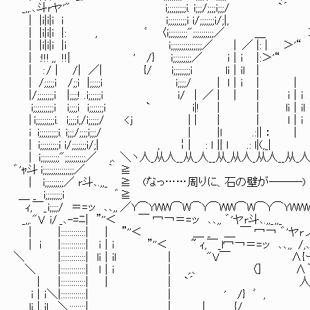
_,,.､斗rヤ'" i;;;;;;;;;i. i;;;/;;;;i;;;/ `
| |i|i|i i i;;;;;;;;;i i/;;;;;;;i/;|, ＿ ´ ｜ 
| |i|i|i |: , ﾞ 〈i;;;;;;;;;";;;;;;;;;;／ ＿ ＞'“
| |i|i|i |i i;;;;;;;;;;;;;;;／ ｜ ／ |: | ＞'“ | :
| :!!! ,, !!| ' /} i;;;;;;;;;／ i｜i |:＞'“
| : / | /| ／| {/ i;;;;;;;;i li｜il | 
| /;;;;;i /;;i |;;;;;i i;;;;/ | l｜i 
|/;;;;;;;;i |;;;;! .i;;;;;;i i/ | ／ | ｜ |
i;;;;;;;;;;i i;;;;i i;;;;;;;i ` i|! | | li
| i;;;;;;;;;i. i;;;;i,/i;;;;;/ <j | | | | l｜i 
i i;;;;;;;;;i. i;;;/;;;;i;;;/ | |ｌ .:|| ： ｜ ｌ|
| i;;;;;;;;;i i/;;;;;;;i/;| , ￤| : ｌ || l .: l|(,
| i;;;;;;;;;";;;;;;;;;;／ ,、 ＼ヽ人_从人__从_人__从_从人_
゛'ｬ斗 i;;;;;;;;;;;;;;;／ ｀ ≧ ≦ 
| i;;;;;;;;;／ r斗､.,,_ ≧ (なっ……周りに、石の壁が―――
＿ _ i;;;;;;;;i ゛≧ ≦ ﾆﾆﾆV二＞ｰ］
ｨ,￣_ i;;;;/ ＝=ッ ､､,, ／Y⌒YWW⌒W⌒Y⌒WW⌒W⌒Y⌒YWWW＼ 
_,,. "V i/ _､-=ﾆ| ”''＜ ￣ 冖￢＝=ッ ､､,, ゛'ヤr斗､.
| |::::::::::::| ｜ ”''＜ ＿ _ ＿ ￣ 冖￢ ゛'ヤr ノニ＞─
| i |::::::::::::| i｜i ”''＜ ~ ｨ,￣_l冖￢＝=ッ ､､,, 
＼ |::::::::::::| li｜il | "V￣ Λ{ー/ /─‐
＼ |::::::::::::| l｜i | ,.、 〈] Λ｀＞┼─
｜ |::::::::::::| ｜ | `´ 人 八 {彑」 ｒ＜ 、
i｜i ＼|::::::::::::| | ' /} ﾞ , ｀¨¨¨¨¨´,､
li｜il ＼::::::::| |＿ ｜ {/ ,､ r<ﾆ//／