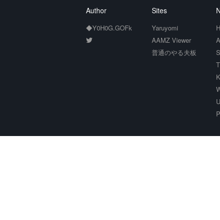
Author
Sites
N
◆Y0H0G.GOFk
Yaruyomi
H
AAMZ Viewer
A
普通のやる夫板
S
T
K
W
U
P