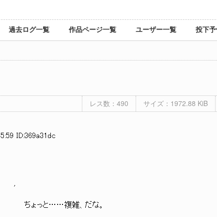
過去ログ一覧
作品ページ一覧
ユーザー一覧
投下予
レス数：490
サイズ：1972.88 KiB
5:59 ID:369a31dc
∧＼ '
 }ヽ: : :.} } ちょっと……複雑、だな。