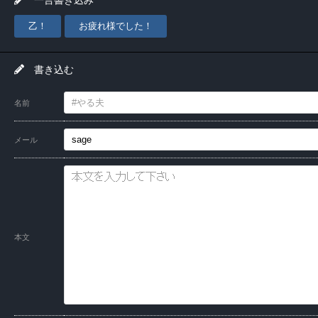
乙！
お疲れ様でした！
書き込む
名前
メール
本文