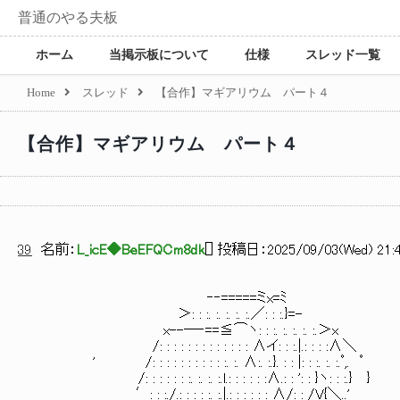
普通のやる夫板
ホーム
当掲示板について
仕様
スレッド一覧
Home
スレッド
【合作】マギアリウム パート４
【合作】マギアリウム パート４
39
名前：
L_icE◆BeEFQCm8dk
[
] 投稿日：
2025/09/03(Wed) 21:4
‐‐=====ミx=ﾐ
＞: : :. :. :. :. :.／: : :.}=-
x--―‐==≦⌒ヽ: : :. :. :. :. :.＞x
/: : : : : : : : : : : : : ∧イ: : :.|.: : : :
' /: : : : : : : : : : :. :. ∧:. :.}. : : |: : :. :. :.ﾟ,. ﾟ
/: : : : : : :. :. :. :.l.: : : : : :∧.: : ': :
′: : :./.: : : : :. :.|.: : : : : : ∧/: : /V{＼..'