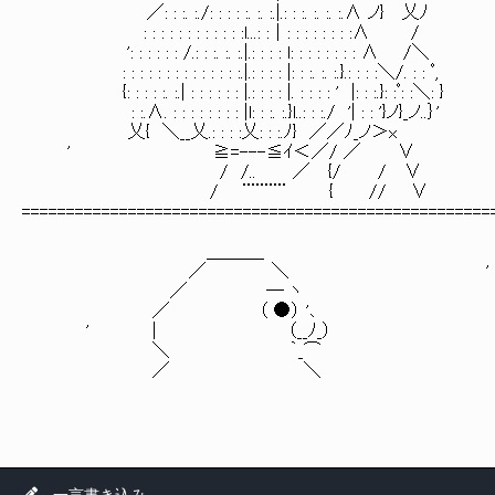
／: : :. :./: : : : :. :. :.|.: 
: : : : : : : : : : : :l...: :｜: : : : : : : :∧ /
': : : : : : /.: : :. :. :.|.: : : : l: : : : : : : 
: : : : : : : : : : : : : :.|.: : : : |: : :. :. :
{: : : : :. :.| : : : : : : |.: : : : |. : : : : ' |: : :.}: :ﾟ: :＼: }
: :.∧. : : : : : : : : |l: : :. :.}l..: : :./ '| : : '}ノ}_ノ..｝'
乂{ ＼__乂.: : : :乂: : :.ﾉ} ／／ﾉ_
' ≧=---≦ｲ＜／/ ／ ∨
/ /.. ／ {/ 
/ ¨¨¨¨¨ { // ∨
=====================================================
＿＿＿_
／ ＼ '
／ ― ヽ
／ （ ●） '､ アルル
' | （__ﾉ_）
＼ ｀_
／ ＼
一言書き込み