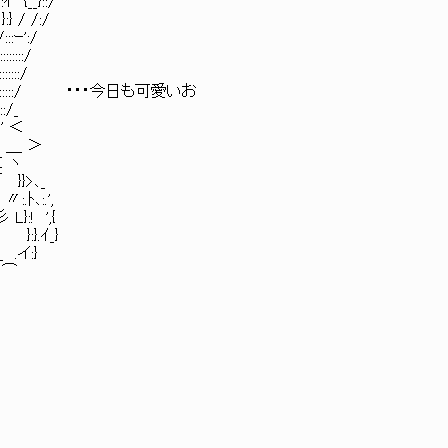
ｲ {__}::/
 / /:/
ｰ':/
::/
::/
::::::/ ・・・今日も可愛いお
/_
 ＜
＿ ＞
＜ ヽ
}>､_
､:.',
 ',{
ｲ_}
イ:}
＜⌒