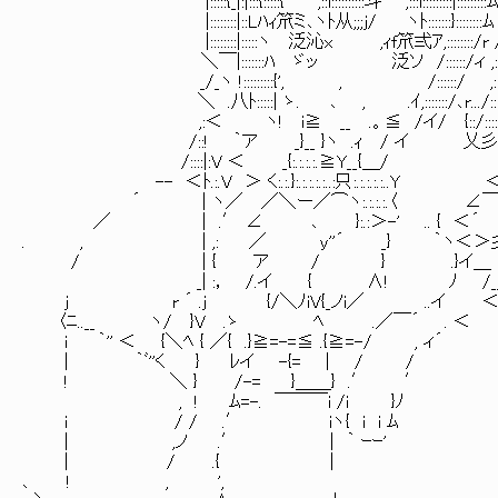
|:::::{_|:|:::{:::::{ ',::i::::::::::斗 ´ ',:::i:::::::::|:::::::::ﾑ:
|::::::::|::Lﾊｨ笊ミ､ヽﾄ从;;;j/ ヽﾄ:::::::}::::::::ﾑ }:}
|::::::::|:::::ヽ 泛沁x ,ｨf笊弍ｱ,::::::::/r /:::
＼￣|:::::::ﾊ ゞッ 泛ソ /::::::/ィ ,:::::::
_/_ヽ !:::::::::{', , /::::::/ ,::::::
＼ .八ﾄ:::::| ゝ. ､ , .ｲ,:::::::/､r.../:
,:＜ ヽ! i≧ __ .。≦ /イ/ {::/::::::
/::! ｀ア _}__ }ヽ .ｨ / イ 乂彡'
/::::|:V ＜ _{:.:.:.:.≧Y__{＿/ 
-- ＜ﾄ.:.V ＞ く:.:.}:.:.:.:.:..:只:.:.:.:.:..Y 
´ | ヽ／ ／＼ー／⌒ヽ:.:.:.:.〈 ∠￣ }
／ | .′ ∠ ､ }:.:＞-' .. { ＜´ 〃:.ﾄ
. , | ,: ／ y''´ _} ｀ヽ＜＞彡 L}:!
/ | { ア / } .}イ＿ }:}.
_| :， /.イ { ∧! ﾉ /__ .
j r ´ .j {/＼ﾉiV{_ノi／ ..イ 
〈ﾆ..__ ヽ/ }V .ゝ ﾍ .／￣´ . ＜
i ｀'' ＜ {＼ﾍ { ／{ .}≧=-=≦ .{≧=-/ , ィ´
| ｀ﾞ''く } ﾚイ -{= | / /
! ＼ } /-= }＿＿} .′ ′
, ! ﾑ=-. ￣￣￣i /i }ﾉ
i / / .′ iヽ{ i i ﾑ
| ,ノ .′ | ｀ ｰｰ'
| / .{ |
､ ! , ',