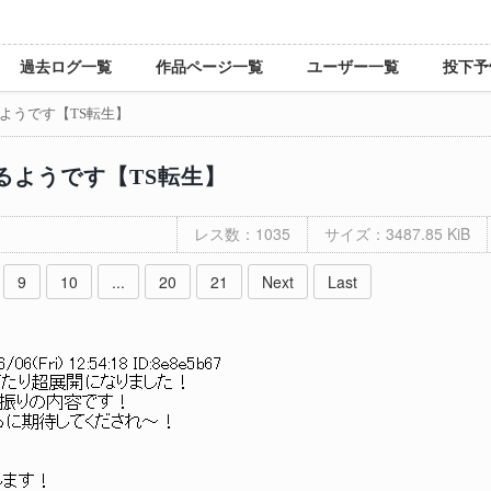
過去ログ一覧
作品ページ一覧
ユーザー一覧
投下予
ようです【TS転生】
るようです【TS転生】
レス数：1035
サイズ：3487.85 KiB
9
10
...
20
21
Next
Last
/06(Fri) 12:54:18 ID:8e8e5b67
たり超展開になりました！
全振りの内容です！
らに期待してくだされ～！
します！