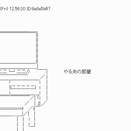
Fri) 12:56:20 ID:8e8e5b67
______
￣￣￣￣||
 || ||
|| ||
| || ||
 || ||
＿＿＿＿＿||
________|
二└┘二二/〉 ￣￣| やる夫の部屋
￣￣￣ ／ |
￣￣￣￣￣l |
二二二{ l |
＿＿＿＿____l |
￣￣／| 「l |
│｣|_／
=====ｆ ／ｌ|￣
___|／| │
 l |
 l＿|
 |