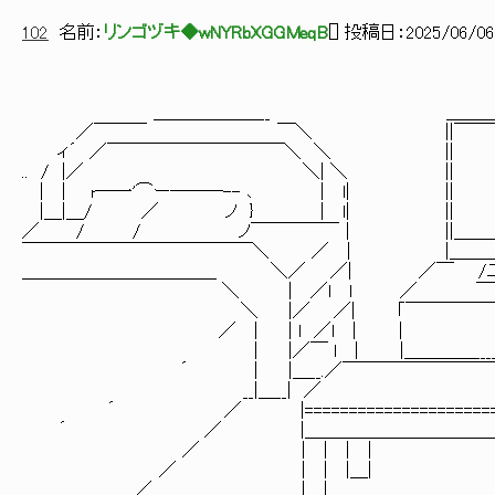
102
名前：
リンゴヅキ◆wNYRbXGGMeqB
[
] 投稿日：
2025/06/06(
＿＿＿＿＿＿__ ＿＿＿＿＿＿＿＿＿
／￣￣￣ ￣＼ ||￣￣￣￣￣￣
ィ´ ／￣￣￣￣￣￣￣￣￣￣＼ ＼
.. / |／ ＼| ＼ 
| | r―一'⌒ー―――-- ､ | l
|＿|＿/ ／ ノ } | l|
／ / / ノ￣￣￣￣￣│ ||＿＿＿＿＿
￣￣￣￣￣￣￣￣￣￣￣￣￣＼ ／ | |＿＿＿＿＿＿＿＿
＿＿＿＿＿＿＿＿＿＿＿ ＼／ ／| ／￣ /二
＼ | ／l l ／ ￣￣￣￣
＼ |／ ／| ｢￣￣￣￣￣￣￣「￣
／ | | l ／l | | |{二二
| |／￣ l | |＿＿＿＿__________l＿
´ | |＿__.／￣￣￣￣￣￣￣￣￣￣￣￣￣
__|＿__| ／ ／ 
´ ／ |==========================
´ ／ |＿＿＿＿＿＿＿＿＿＿＿＿＿_____
／ | | | | | |
／ | | |＿| | |
／ | | |