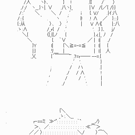
/人 ヽﾄ､ } ! .{{ /´ 〉
./:/ ヽ__.}ヽ|. ∨ .八ヽ}_ |∨ /{／{ /}:}
/::′ ＼ ＼ / .′ i {. V/ .|ｲ:八
/:::{ ｀ . ヽ .′ {! .! ∧ ／ }::::}
{::从 〉､ .〉 .′ | V ∧《 |::八
.ゝ:∧ /_r{ / .′ '. .} }､ j/
＼{ 〈{_{{ノ { }.ｨ.|_ ﾉ /
＼ {. ｀∨ ／ | l| ./
}Y l| {＼≧=-=≦ l l| {
|:} .ﾘ＿ | | ｌ| 人
.乂 {´￣￣￣¨ .7=ｒ―― --=.{
.′ '. }
; / ハ .|
′ ./ / ∧ !
′ / / '. |
.′ ./ '. |
. {＼
_ゝ:.＼__
. r‐==ミ ≫''ﾟ: : : : : : : : :｀` __ノ〉
＞､ ／: : : : : : : : : : : : : : : :≪⌒＞
／／ 〉: : : : : : : : : : : : : : :＼/ 〉⌒＼