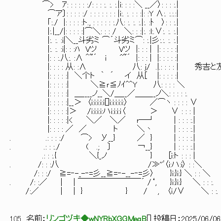
⌒> ｱ: : : : : :/: : : :. :. :.|i: : : :＼ __／〉: : : :.|
⌒ア〕: : : : :/ : : : : : : : |i:. :. : : :|: :Y ∧:. :.:.:|
｢:./ |: : : : :ト., : : : : : :.八: :. :. :.|:. :ﾄ 〉: : :.|
|:.|__/|: : : : :|⌒＼: : : / ＼: : :|:. :l:.∨:. :. :.|
|:. :. :i|＼__斗劣ミ ⌒´斗劣ミ⌒: :.|彡:.:. :. :.|
|:. :. :i|: : :ﾊ Vツ Vツ |: : : | |: : : : :|
|: : :.八:. :∧ ＾~´ i ^~´ |: : : | |: : : : :|
|: : : : 从: :∧ 八: j/ .|.: : : : | 秀吉
|: : : : :| ＼个ト ｀ ´ イ 从[ |: : : : :|
|: : : : :| ＼≧ｒ≦ﾉｲ^^Y 八: : : : ＼
|: : : : :| ＿____ノ__＼/＿__／＿＿__ノ＼: : : : :.
|: : : : :|__＞ 〈i:i:i:i:i[]i:i:i:i:i:〉 ／⌒ヽ : : : : ∨
|: : : : :|＞ /i:i:i:i:ハi:i:i:ｉ〈 ＞ ∨ : : : |
|: : : : :|< ＼／ ＼／ r―┘ | : : : :.|
|: : : : ／ ／ ト ＼丶 | : : : :.|
. .: : : :/ ⌒> У__} ／ } | : : : :.|
. .: : :./ ( .; 〕 ￢__} | : : : :.|
.: : :.{ ＼{_ノ } [i:ト : : : |
. /: : :八 /≫''ﾞ〈i:ハ:i〉 : :＼
/: : :/ ≧=‐-_-‐=彡__≧=‐-__-‐=彡〉 }i:}i:} ＼ : : ＼
. /: :／ | | ￣￣￣￣￣￣￣￣´ /‘, }i:}i:} ＼ : : :.
/:／ | | } } / , 〈ｉ/∨ ＼ : :.
105
名前：
リンゴヅキ◆wNYRbXGGMeqB
[
] 投稿日：
2025/06/06(