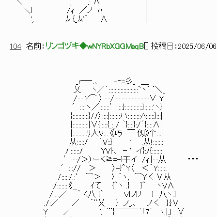
＼ , ,: ∧ |
＼} /ｨ ／ノ ﾊ |
', ﾑ {_ﾑ'´ .∧ |
104
名前：
リンゴヅキ◆wNYRbXGGMeqB
[
] 投稿日：
2025/06/06(
_r―‐.､ -‐=彡_ ＿
乂￣ ヽ／´::::::::::::::::::::`ヽ⌒＼_
/:::::Y⌒ 〉:::::/::::::::::::::::::::::::∨ Y
.′::::ヽ／:::::::′::::}::::::::::::}::::::'ヽ}
}:::::::::::}//〉::::|:::::::ハ:::::::::ﾊ::::::}:::|
|:::::::::::|∨{:::::{_:_/ ｀}::::}:/´}::::∧:
|::::::::::ﾘ人V::: 《巧 ￣ 仭》个:::|
从:::::/ ｀V::} ' .从!:::::::
/:::::::/ YVﾄ､ ｰ ' イ}:/{:::::::|
.′::::/＞）ー.く≧=-}千イ__/ｨ.|::::从 ・・・
.′:::// ＞ 〉-}＾Y〈 ＜｀Y::::::.
/:::::/.:′ ⌒＞ 〉 ｀ヽ, ⌒Y く ∨从
./::::::::《__ ｲて {＾ヽ .} }＾ ヽV∧
/::::／ ｀ く八 {｀ '. .V}ノ}ﾉ } 八ヽ:}
./:／ ／ ｀¨乂 } ノ_.､ ノ く }:}∨
Y ／ '. ｀¨}￣￣￣｀「7´ ヽ.|」 ∨