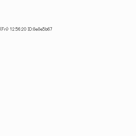
Fri) 12:56:20 ID:8e8e5b67