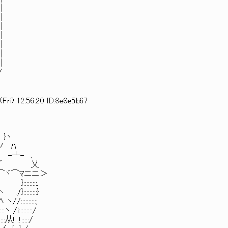
|
|
|
|
|
|
|
ノ
Fri) 12:56:20 ID:8e8e5b67
}ヽ
 ノ ﾊ
:::V -┴- ､
:::::::Y´ 乂
:＼:::f⌒ヾ⌒ﾏニニ＞
{{ }:::::::::.
ヽ ./}:::::::::}
 ヽ//::::::::::;
ヽ /i:::::::::/
从! .!:::::/