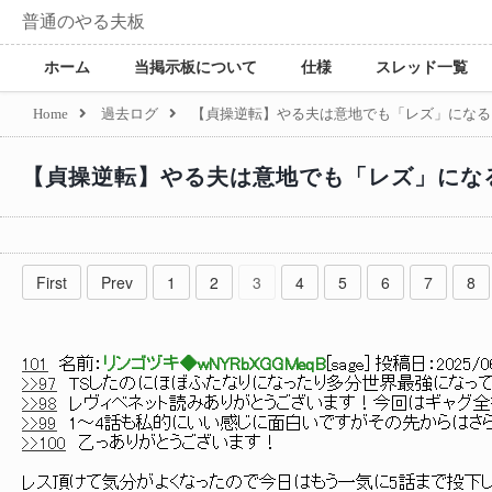
普通のやる夫板
ホーム
当掲示板について
仕様
スレッド一覧
Home
過去ログ
【貞操逆転】やる夫は意地でも「レズ」になる
【貞操逆転】やる夫は意地でも「レズ」にな
First
Prev
1
2
3
4
5
6
7
8
101
名前：
リンゴヅキ◆wNYRbXGGMeqB
[
sage
] 投稿日：
2025/06
>>97
TSしたのにほぼふたなりになったり多分世界最強になって
>>98
レヴィベネット読みありがとうございます！今回はギャグ
>>99
1～4話も私的にいい感じに面白いですがその先からはさ
>>100
乙っありがとうございます！
レス頂けて気分がよくなったので今日はもう一気に5話まで投下