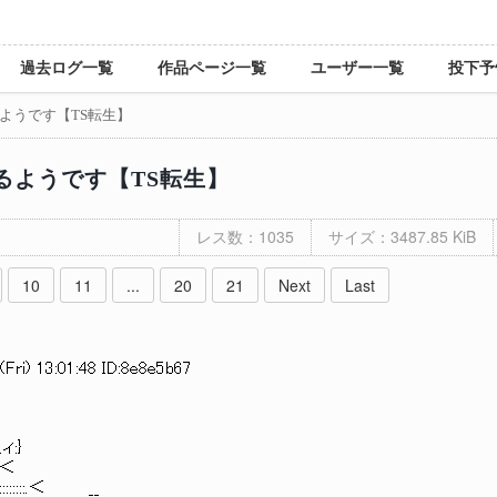
過去ログ一覧
作品ページ一覧
ユーザー一覧
投下予
ようです【TS転生】
るようです【TS転生】
レス数：1035
サイズ：3487.85 KiB
10
11
...
20
21
Next
Last
Fri) 13:01:48 ID:8e8e5b67
}
:＜
::::.＜ __