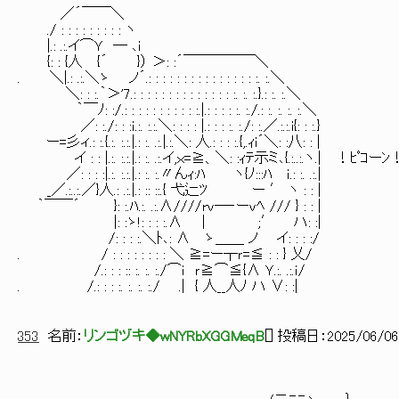
／´￣￣＼
./ : : : : : : : : : ヽ
|.: .:.イ⌒Ｙ ─ ､ｉ
{: : {人 {´ }） ＞: :´￣￣￣￣￣＼
. ＼|.: .:.＼ゝ ノ´.: : : : : : : : : : : : : : : :. :.＼
＼: : :.｀＞'7.: : : : : : : : : : : : : : :. :. :.}.: :. :.＼
｀￣ﾉ: :/.: : : : : : : : : : :.|.: : : : :. :./.: :. :. :. :.＼
／: :./: : :ｉ.:. :.:.＼: : : : |.: : : :. :./: :.／.:.:.i{: : :.}
ー=彡ィ.: :.{.:. :.:.|.: :. .:.|.:.＼: 人.: : : :.{,.ｨi´＼: :八: : |
イ : : |.:. :.:.|.: :. .:.イ,ｘ=≧、＼: :ｨﾃ示ミ､{.:..:.ヽ.| ！ﾋﾟｺーﾝ
／: : : :|.:. :.:.|.: :. :.〃んｨ:ﾊ ヽ{ﾉ:::ﾊ ｉ.: :. .:.|
_／.:..:.／}人.: .:.|.: :: ::.{ 弋辷ﾂ ー ′ ヽ : : |
｀￣￣´ }: :.ﾊ.:. .:.∧////rv─‐ーvﾍ /// } : : |
|: :ゝ!: : : :.∧ | ;′ ハ: :|
/: : : :.＼ﾄ､: ∧ ゝ＿＿ ノ イ: : : :/
. / : : : : : : : : ＼ ≧=ー┬ｒ=≦ : : } 乂/
/.: : : :: :. :. :./⌒ｉ ｒ≧⌒≦{∧ Ｙ.:. .:.ｉ/
. /.: : : :. :. :. :./ .| { 人__人ﾉ ハ ∨: :|
353
名前：
リンゴヅキ◆wNYRbXGGMeqB
[
] 投稿日：
2025/06/06(