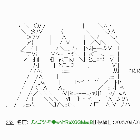
〈 ＼ ◯/ / | ＼∧丶
＼___彡7∨ 〈 |＼ ＼〉∧
＞'7∨ | │∧ | ＼ ﾉ ＼ﾊ
ア｛ | |/ ∨| │__／＼|＼ ＼
_／ { │ /|＼__,,,ノ丿 |ヽ斗-─=ミ∨￣「
⌒^ア∨i ∨斗-─=ミ＼ | rく⌒ｈＪ {:::: |
∠二:| ｉ|: 《| rく⌒hJ ＼| とこﾆづ ∨:j |
| ::八|: │ とこﾆづ 、 ::::::::.: Ⅵ:|
|/ /∧: │ :.::::::::: 从| ぐぬぬ
/ /∧ │ 、 ,.:::: : |
. / /: _厶 │ }～''⌒＾⌒＾′／:::::::|小
/ / く＼∧ ∧。 ／ |:::::/| }ﾍ
. / /: ／＼＼＼ :∨|≧=‐---=ｧァ升} l :// ﾑ∧
/ /::::{ ＼＼＼ ::Ⅵ ]冖冖く ﾘ ]∧ ,ﾑ )ハ
. / /::::八, ＼〕/＼:::〈＼二二二/ 厂 ∧ ∨ 丿ハ
352
名前：
リンゴヅキ◆wNYRbXGGMeqB
[
] 投稿日：
2025/06/06(