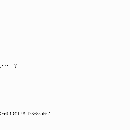
・・・！？
Fri) 13:01:48 ID:8e8e5b67