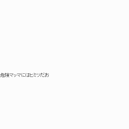
案する 危険マッマにはヒミツだお