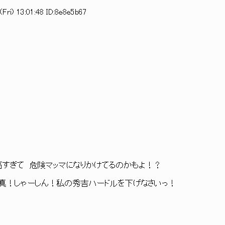
Fri) 13:01:48 ID:8e8e5b67
すぎて 危険マッマになりかけてるのかもよ！？
真！しゃーしん！私の秀吉ハードルを下げなさいっ！