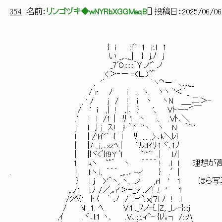
354
名前：
リンゴヅキ◆wNYRbXGGMeqB
[
] 投稿日：
2025/06/06(
{ i :l^ 1 i:.ｌ 1
い _,...,_| } j.ﾉ j
_7ﾞO::::::｀Y ノ'^ ノ
<＞‐ー =<L..)^~
, '´ ｀ヽ^'ー- ､....,__
/ r / i . ヽ. ヽヽ｀'＜´_
, ' / j / ! i ヽ ヽN ＿_二＞-
/ ' i ,| ! ,|､ } '、 Vトー‐'^￣
.' ! l /1｜ :ﾘ 1 .|ヽ :、 .Vﾄ､＼
j l ,| j ｽ.! j! ｀l''j ''ヽ ヽ N ｀^''
ｌ | /'lｲ'^ { l ﾘ _,,,..,,>､k＼ﾚ}
｜ |7 _j,.､xzﾍ.| ^ﾙdｲﾘ１ヾ､1ﾉ
｜ |{ヾ<ﾞ{f9Y ﾞl `'''^ .| lﾉ|
1 kヽ `ﾟ´ 丶 ´´´´ ! .l l 理想が高
. ! l:ヽ.i、´´´ _,...．-ィ } .ﾞ |
} l j >'＾ヽ, ヽ、.ノ ,rl ' 1 ほら写
,..ﾉ1 l.ﾉ /／,｡r'＞ｰ_;ｧ .／! .! ' 1
/ｼﾍ{1 ト〈 ´ ノ /´.ｰ'^..xj'7l / ! .l
/ N 1. ﾍ. V:1.._ﾌノ-{..|Z, _レ-}:::j
,ｲ .ヾ､l:1 ヽ、 .V､:;::.ィ^- {lﾉ｡┐ /:::ﾊ