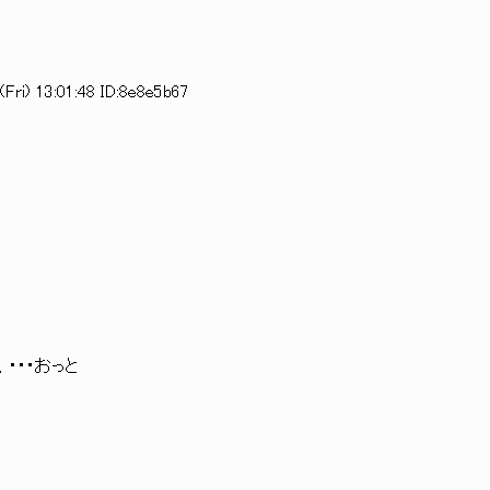
Fri) 13:01:48 ID:8e8e5b67
::| ！・・・おっと