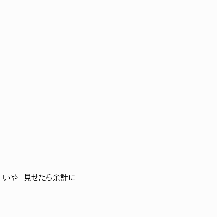
: : l いや 見せたら余計に