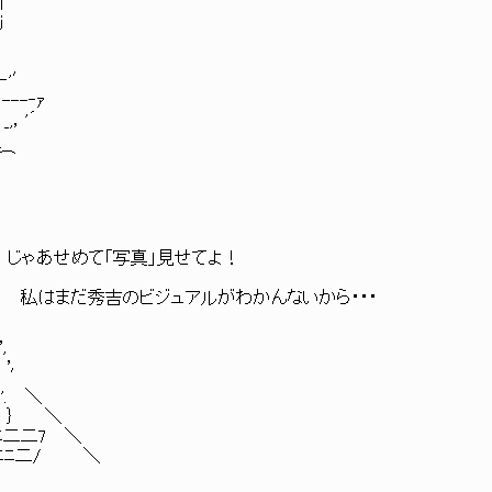
｜
j
′
'′
‐ｧ
'´
_
⌒
あせめて「写真」見せてよ！
だ秀吉のビジュアルがわかんないから・・・
，
，
'，
 ′
. ＼
 ｝ ＼
ﾆﾆ二二7 ＼
ﾆﾆﾆ二/ ＼