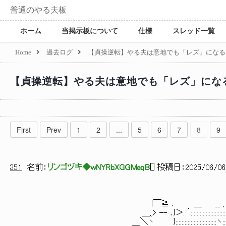
普通のやる夫板
ホーム
当掲示板について
仕様
スレッド一覧
Home
過去ログ
【貞操逆転】やる夫は意地でも「レズ」になる
【貞操逆転】やる夫は意地でも「レズ」にな
First
Prev
1
2
...
5
6
7
8
9
351
名前：
リンゴヅキ◆wNYRbXGGMeqB
[
] 投稿日：
2025/06/06(
{￣≧.､ ＿ __ ,..ィ:
＿,,> -- ､}＞.:´::::::::::::::::::::::
＿＼ヽ }:::::::::::::::::::::::::::ヽ::::::