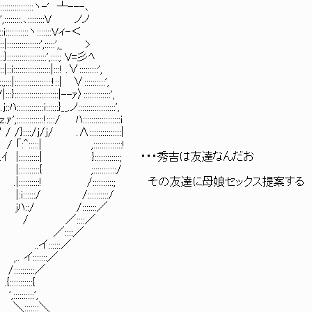
::::::::ヽ-' ┴---､
::::::.､::::::::V ノノ
::::::::ヽ:::::::Vィ-＜
:::::::::::',:::::',_ >
:::::::::::::',::::; V=彡ﾍ
::::::::::|:::! .∨:::::::::',
:::::::::::!::| ∨::::::::::',
:::::::::::::|--ｧ〉:::::::::::::',
:i::::::}__.ノ::::::::::::::::::',
::::!::::/ ﾊ::::::::::::::::::i
j/ .∧:::::::::::::::|
| ,::::::::::::::!
:::::| }::::::::::::; ・・・秀吉は友達なんだお
:::::::{ ;:::::::::::/
.|::::::::::! /::::::::::; その友達に母娘セックス提
::::/ /::::::::::/
/ /:::::::／
 / ／::::／
 ／::::／
:::::／
::::::／
::::／
::::{
::',
:＼