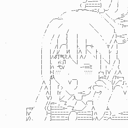
__/二ﾆﾆヽ ｝ ; 
( jﾆﾆﾆﾆﾆ｝ / } 
_,. -‐=冖宀‐-=ﾆ,(___)ｰ' ノ ;
, :'´ ｀: . ＼ __彡'
／⌒¨＾ ＼ ｀'<⌒ﾆ=-‐
/ ／ ＼ ＼ ｀`7=‐---
/ / ＼ }、 _,，
.' / / ] | ヽ / }ｰ=ﾆ¨
. . ,′ | ] | | ` , / ∧___彡'
; /| /⌒| ﾄ, |冖ト ﾏ / |
| ｜/ j/ И |∧ |＼ ﾄ 、 ﾚ 」
| |/x灯气ミ人 | ∧/ ヽ| | 、 | |_
| |, rｉ::jﾟ} ＼| ____ | ＼| / }
| |ﾊ 弋V -‐==ミ | ! ,′〈 じゃ
| ト{ :':':' , ':':':':' r'┐|∨ /,∧
'. ｊ圦 ＿ |r=ミ/ /7=‐┐ 私はま
∧ ] ＼ ∨ | <⌒＼ ｀'｛/／¨」'
/ ∧ | 「 > ノ イ〈⌒¨`丶、 }/⌒ヽ '
,′ ∧| {Y ＼__,. -=ﾆ_,ノ /ｰｸ ,′ ∨ 
. / ∨〉 j／ ／入___厂 .′.' / .
′ //r=- ,,⌒Z / ＼(￣{ .′ '
┌=ｧ' 〈〈_]ﾆﾆﾆﾆ=-⌒Z,,____／ ∧ ﾑ
. |V' }ｰ|ﾆﾆﾆﾆﾆﾆ/⌒Yﾆﾆﾆ二] ﾊ /ﾆ 〉_,, -=
j/〉､ / ]二二二ﾆ{ ﾉﾆﾆﾆﾆﾆﾚ∧／ﾆﾝﾍﾆﾆﾆﾆ