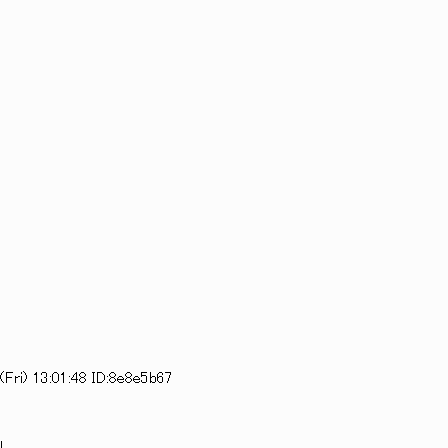
！
Fri) 13:01:48 ID:8e8e5b67