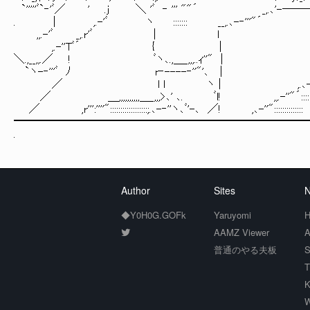
`'''''ﾞ`‐'ﾞ／ ' .j ＼ 'ﾞ ‐ ''' ""´ _,.
. | ,.-'ﾞ ヽ ::::::: __,.､-‐'''"
,,.-'ﾞ _,.r'ﾞ | l 思
,.-''Tﾞ´ { |
＼.,__,,.／ ! ﾞヽ､.,＿_,,,..ｨ''" |
`ヽ-‐'''ﾞ ﾉ r‐----‐''"'､ |
／ l l ヽ | ,.､-''
／ ＿,,,,,,,,,,＿_,,,>､' ､. ﾞl! ,,.-''"´:::::
／ ,r''':''''"::::::::::::::::::;.､-‐''ヽ､ﾞ'-､ ／! ,､-''"::::::::::::::
━━━━━━━━━━━━━━━━━━━━━━━━━━
.
Author
Sites
N
◆Y0H0G.GOFk
Yaruyomi
H
AAMZ Viewer
A
普通のやる夫板
S
T
K
W