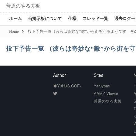
普通のやる夫板
ホーム
当掲示板について
仕様
スレッド一覧
過去ログ一
Home
投下予告一覧（彼らは奇妙な“敵”から街を守るようです そ
投下予告一覧 （彼らは奇妙な“敵”から街を
Author
Sites
N
◆Y0H0G.GOFk
Yaruyomi
H
AAMZ Viewer
A
普通のやる夫板
S
T
K
W
U