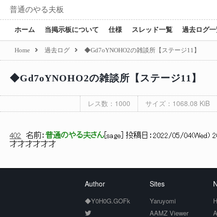
普通のやる夫板
ホーム
当掲示板について
仕様
スレッド一覧
過去ログ一
Home
過去ログ
◆Gd7oYNOHO2の雑談所【ステージ11】
◆Gd7oYNOHO2の雑談所【ステージ11】
レス数：1000
サイズ：1068.08 KiB
402
名前：
普通のやる夫さん
[
sage
] 投稿日：
2022/05/04(Wed) 20
才才才才才才
Author
Sites
N
◆Y0H0G.GOFk
Yaruyomi
H
AAMZ Viewer
A