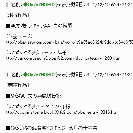
2
名前：
◆Gd7oYNOHO2
[
sage
] 投稿日：
2021/12/15(Wed) 21:24:
【現行作品】
■悪魔城ドラキュラAA 血の輪廻
（作品ページ）
ttp://bbs.yaruyomi.com/ban/work/c9e05ac3624d9dcbcd64c8f5
（まとめ）やる夫ミュージアム様
ttp://yaruomuseum0.blog.fc2.com/blog-category-260.html
3
名前：
◆Gd7oYNOHO2
[
sage
] 投稿日：
2021/12/15(Wed) 21:24:
【完結作品】
■やらない夫の悪魔城伝説
（まとめ）やる夫エッセンシャル様
ttp://copymatome.blog108.fc2.com/blog-entry-8316.html
■ねらう緒の悪魔城ドラキュラ 蒼月の十字架