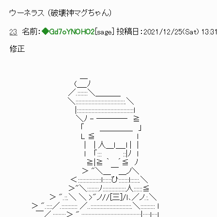
ウーネラス （破壊神マグちゃん）
23
名前：
◆Gd7oYNOHO2
[
sage
] 投稿日：
2021/12/25(Sat) 13:3
修正
＿
(＿_ﾉ
／.:::::::＼＿＿＿_
＼::::::::::::::::::::::::::::::::::.＼
|:::::::::::::::::::::::::::::::::::::::l
＼ﾉ - ―――― ≧
「 ＿＿＿＿_ 」
L ≦ l
| | 人＿ｌ＿_l | |
l 「::: ::|ﾉ l
≧|≧ ｀ ´≦ ﾉ
＞ "＼＿￣＿ノ＼
＜::::::::::::::::l::::::ひ:::::::l::::::.＼
＞"＼::::::::ﾉ::::::::::::::::人::::::≦
＞ ".::.＼ ＼ >"ノ//[三]/ｌ､／ノ.:.＼
＞ ".::::／.::::::::::: ／..::::::::::::::::::::::::::::.＼:::::::::: l
￣／.:::::::::＞ ".:::::::::::::::::::::::::::::::::::::::::|:::::l::::l