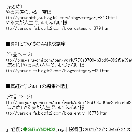
（まとめ）
やる夫達のいる日常様
ttp://yaruonichijou.blog.fc2.com/blog-category-343.html
やる夫が人生でいいじゃない様
ttp://yaruoislife.blog.fc2.com/blog-category-379.html
■真紅とつかさのAA作成講座
（作品ページ）
ttp://bbs.yaruyomi.com/ban/work/770a37084b3bd84092f9e09e
（まとめ）やる夫が人生でいいじゃない様
ttp://yaruoislife.blog.fc2.com/blog-category-420.html
■真紅と学ぶMLTの編集と提出
（作品ページ）
ttp://bbs.yaruyomi.com/ban/work/a8c718eb630ff0be2a4ea4bf
（まとめ）やる夫が人生でいいじゃない様
ttp://yaruoislife.blog.fc2.com/blog-entry-16776.html
5
名前：
◆Gd7oYNOHO2
[
sage
] 投稿日：
2021/12/15(Wed) 21:25: