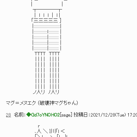
| |
┬――――┬
| l l l | l |
「三三三三三 ]
|:::::::::::::::::::::::::::::|
|:::::::::::::::ｌ::::::::::: |
|:::::::::::::::|::::::::::: |
|:::::::::::::::|::::::::::: |
|:::::::::::::::|::::::::::: |
TTTT TTTT
| | | | | | | |
| | | | | | | |
| | | | | | | |
| | | | | | | |
| | | | | | | |
| | | | | | | |
ノ人リ ﾉ人リ
マグ＝メヌエク （破壊神マグちゃん）
28
名前：
◆Gd7oYNOHO2
[
sage
] 投稿日：
2021/12/28(Tue) 17:20
r
､人 ＼ }川「l ＜