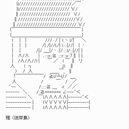
{l///////////////////////／￣
}l////////////////////// ∨/
∥////////////////////// ∨/
∥/////////////////////////∨/
∥////////////////////////// ∨/
{￣￣￣￣￣￣￣￣￣￣￣￣￣￣￣ }
{＿＿＿＿＿＿＿＿＿＿＿＿＿＿＿_}
ｌ | | /// /｜l:.ヽ l/| ＼
| | | /| /|//lノ| l:::::|//| | 丶
| | /|/ ＿_|/丶::|ﾉ:::::l/:::|//|｜
| ∧/∧ | ､:::ｏ::≧ ::::r.::o::ﾌ∥ |｜
| /∧/∧//l | ￣ ／ l ￣ ∥ リ
人 l ┐ 」l ∥
) ﾉ 人 ＿＿￣_ ∥
「￣￣￣￣￣￣/ ≧lﾉ┴lﾉﾉ ＿_
人 / ￣ / ／
"-- ＼ /::::::≧ ＿ ィ ／／
------ ＼ / ≧======= ∠---"＜
--------- ＼ ￣l∧∧∧∧∧|------"＜
----------- | l∨∨∨∨∨|---------|
----------- | l∧∧∧∧∧|---------|
雅 （彼岸島）