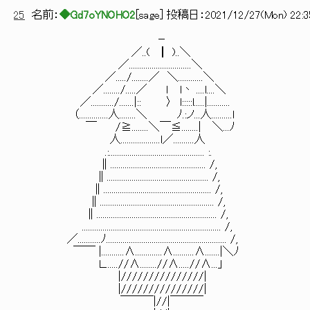
25
名前：
◆Gd7oYNOHO2
[
sage
] 投稿日：
2021/12/27(Mon) 22:3
－
／..( ┃ )..＼
／..............................＼
／...../........／ ＼............＼
／......../.....／ ｌ l丶 ....l....＼
／.........../.......|:: 〉 l:::::l.....|...........
（..............人........＼ ﾉ.:ノ...人..........l
￣ /≧........＼￣≦........| ＼...ﾉ
人...................l／..........人
.:.............................................. :.
∥.............................................. /,
∥................................................. /,
∥.................................................... /,
∥....................................................... /,
∥.......................................................... /,
................................................................... /,
／...........ﾉ.......................................................... /,
￣￣ |...........∧.............∧..........∧.......|＼ﾉ
Ｌ......//∧........//∧.....//∧...」
|///////////////|
|///////////////|
￣￣￣|//|￣￣￣