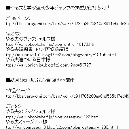
■やる夫と学ぶ週刊少年ジャンプの掲載順と打ち切り
(作品ページ)
ttp://bbs.yaruyomi.com/ban/work/d782a3925310e8811e6ade8
(まとめ)
やる夫のブックシェルフ様
ttps://yaruobookshelf.jp/blog-entry-10173.html
やる夫短編集 ＦＣ２阿修羅編様
ttp://mukankei151.blog47.fc2.com/blog-entry-15156.html
やる夫達のいる日常様
ttps://yaruonichijou.blog.fc2.com/?no=50727
■結月ゆかりの初心者向けAA講座
(作品ページ)
ttp://bbs.yaruyomi.com/ban/work/c91f705260ea6bd565bf7ed4
(まとめ)
やる夫のブックシェルフ様
ttps://yaruobookshelf.jp/blog-category-222.html
やる夫ミュージアム様
ttp://yaruomuseum0.blog.fc2.com/blog-category-233.html