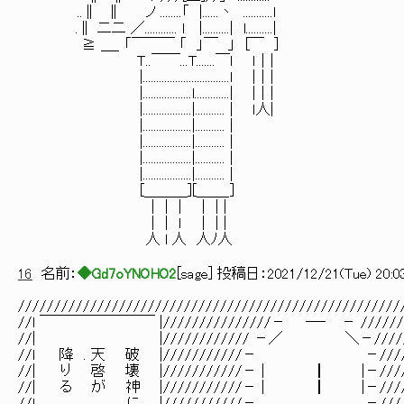
..∥ ∥ ノ ........「 |......丶 ...........l
.∥ 二二 ／............ l |..........| l..........|
≧ ＿_ 「￣￣￣ 「 」￣ 」 [￣ ]
Ｔ..￣￣...T.......￣l ｌ｜|
|................................l |｜|
|..................l.............| |｜|
|..................|........... | ｌ人|
|..................|........... |
|..................|........... |
|..................|........... |
|..................|........... |
[＿＿＿][＿＿_]
| | | | | |
| | ｌ | | |
人 l 人 人ﾉ人
16
名前：
◆Gd7oYNOHO2
[
sage
] 投稿日：
2021/12/21(Tue) 20:03
/////////////////////////////////////////////////////
//l ￣￣￣￣￣￣￣￣ |///////////////－ ―‐ － /////
//| |//////////// －／ ＼－///////
//l 降 . 天 破 |///////////－ －////
//| り 啓 壊 |///////////－ | ┃ |－/
//| る が 神 |///////////－ | ┃ |－////