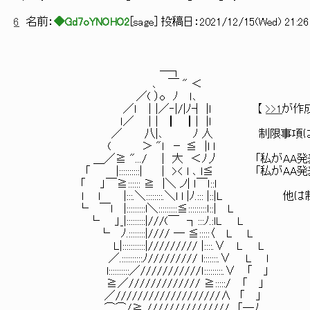
6
名前：
◆Gd7oYNOHO2
[
sage
] 投稿日：
2021/12/15(Wed) 21:26:
―┐
､ ￣ " ＜
／( ）o ﾉ ｌ､
／ｌ ｜|／‐|/|ﾉ┤ |l 【
>>1
が作
ｌ／ |｜ ┃ ┃| |l
／ 八|､ ﾉ 人 制限事項は以下
( ＞ "l － ≦ |l l
＿／≧ ".../ | 大 ＜ﾉ丿 「私がAA発表スレ
「 |::::::::::| ｜ >< l ､ l≦ 「私がAA
「 」￣≧:::::: ≧ |＼ ノ| ｌ￣ｌ::l
l ｌ |:::.＼::::::::.＼l l |ﾉ.::: |::|L 
└ ￣l |:::::::::l＼:::::::::≦:::::::::ｌ::| L
└ 」_|:::::::::|///(￣ ┐:::ﾉ.:lL L
└ ﾉ.::::::::|//// ― ≦:::::〈 L L
L|:::::::::::|///////// |::::.∨ L L
／.::::::::::ﾉ///////// l:::::::.∨ L l
l::::::::::／///////////ｌ:::::::::.∨ 「 」
≧／///////////// ≧:::::/ 「 」
／///////////////////∧ 「 」
⌒⌒/≧ /////////////// 「―ﾉ