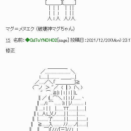
[＿＿＿][＿＿_]
| | | | | |
| | ｌ | | |
人 l 人 人ﾉ人
マグ＝メヌエク （破壊神マグちゃん）
15
名前：
◆Gd7oYNOHO2
[
sage
] 投稿日：
2021/12/20(Mon) 23:1
修正
＿＿＿＿_
／.............................＼
ｌ........|............ ＿＿_....|
／.....／＼「＿＿＿＿]≧
(⌒ノ ＞ "／ ( ┃) l＼ )
" ⌒..≧|ｌ | l | l | |L
∥／ l|...⌒＼ l | l |ﾉ.......丶
∥..../l ⌒ ....... }l | |ﾉ............. l
∥.....ｌ｜| |........TＴ.........|........|
∥l....人Ｌ乂ﾉ.........| |..........|........
∥ |...........了.............| |..........|..........l
∥ ≧.......入 ........ ﾉﾉ..... ノ|..........|
∥ ∥ ￣l「///[三]//」 ｌ...........