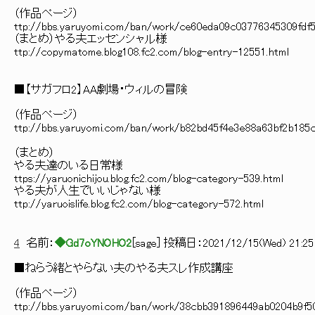
（作品ページ）
ttp://bbs.yaruyomi.com/ban/work/ce60eda09c03776345309fdf
（まとめ）やる夫エッセンシャル様
ttp://copymatome.blog108.fc2.com/blog-entry-12551.html
■【サガフロ2】AA劇場・ウィルの冒険
（作品ページ）
ttp://bbs.yaruyomi.com/ban/work/b82bd45f4e3e88a63bf2b185c
（まとめ）
やる夫達のいる日常様
ttps://yaruonichijou.blog.fc2.com/blog-category-539.html
やる夫が人生でいいじゃない様
ttp://yaruoislife.blog.fc2.com/blog-category-572.html
4
名前：
◆Gd7oYNOHO2
[
sage
] 投稿日：
2021/12/15(Wed) 21:25:
■ねらう緒とやらない夫のやる夫スレ作成講座
（作品ページ）
ttp://bbs.yaruyomi.com/ban/work/38cbb391896449ab0204b9f5