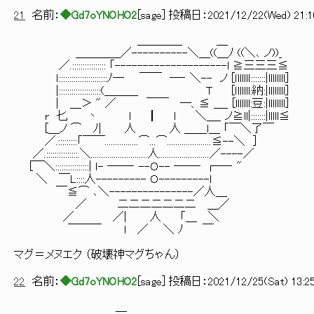
21
名前：
◆Gd7oYNOHO2
[
sage
] 投稿日：
2021/12/22(Wed) 21:16
＿＿＿＿ ＿
＿＿＿＿／----------＼＿((＿ﾉ ((＼､ ノ))_
／.:::::::::::::::: 「--------------------l ≧三三三≦
ｌ:::::::::::::::::::::::ﾉ― ￣￣ ―‐ ＼-- ノ [ｌlllllｌ:::::::|llllllll]
|::::::::::::::::::::(＿＿＿ T [ｌllllll:納:|llllllll]
| ＿＞ " ／ ￣￣ ―、≦ ＿_ [lllllll:豆:|llllllll]
r 匕 丶 ｌ ┃ ｌ ＼＿_ ノ≧ll|:::::::|lllll≦
[＿ノ ⌒ ﾉ| 人 人 ＿＿l＿ 「￣＼了￣
／.:::::::::「￣￣................⌒...⌒.....................≦--＼ ]
／.:::::::::::::::.＼...........................人........................／----／
[￣＼::::::::::::::::| ｌ- ――‐ --Ｏ-- ――‐ ┌―‐ "
＼ ￣L::::人--------- Ｏ---------l
￣≦⌒ ､＼---------------／人＿
／ 二二二二二二二 ＿／
／ ／| 人 「＿ ＼
￣￣￣ l ／ ＼ ﾉ ￣
マグ＝メヌエク （破壊神マグちゃん）
22
名前：
◆Gd7oYNOHO2
[
sage
] 投稿日：
2021/12/25(Sat) 13:2
＿