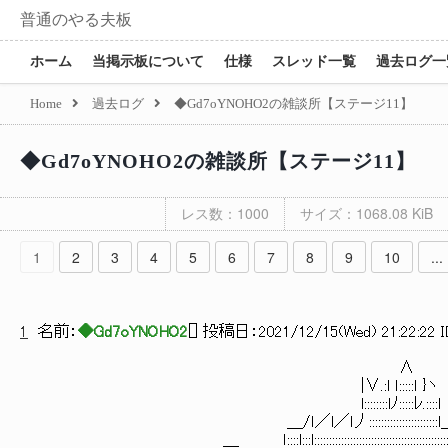
普通のやる夫板
ホーム
当掲示板について
仕様
スレッド一覧
過去ログ一
Home
過去ログ
◆Gd7oYNOHO2の雑談所【ステージ11】
◆Gd7oYNOHO2の雑談所【ステージ11】
レス数：1000
サイズ：1068.08 KiB
1
2
3
4
5
6
7
8
9
10
...
1
名前：
◆Gd7oYNOHO2
[
] 投稿日：
2021/12/15(Wed) 21:22:22 I
∧
|∨.:l ｌ:::::ｌ }ヽ
l::::::::lﾉ:::::ﾚ.::::
＿/ｌ／l／l丿:::::::::::::::::::::::l＿＿l::
＿ ｌ::::l:::l::::::::::::::::::::::::::::::::::::::::