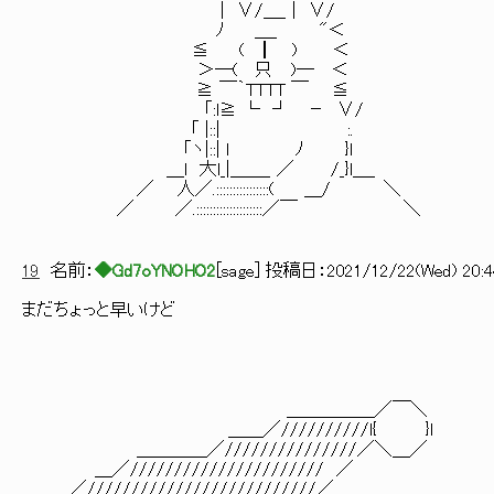
| ∨/＿_ | ∨/
ﾉ ＿_ "＜
≦ ( ┃ ) ＜
＞―( 只 )― ＜
≧ ￣｀TTTT ￣ ≦
「:l≧ └ ┘ － ∨/
「 |::| :.
「ヽ|::| ｌ ﾉ }l
＿l 大l_|＿＿_ ／ /_}l＿_
／ 人／.::::::::::::::::( ＿/ ＼
／ ／.::::::::::::::::::::／￣ ＼
19
名前：
◆Gd7oYNOHO2
[
sage
] 投稿日：
2021/12/22(Wed) 20:44
まだちょっと早いけど
＿＿＿＿＿／￣＼
＿＿／//////////l{ }l
＿＿＿＿／///////////////／＼＿／
＿／////////////////////// ／
／//////////////////////////／