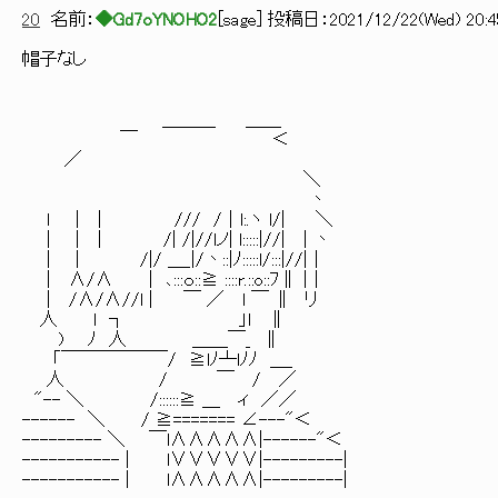
20
名前：
◆Gd7oYNOHO2
[
sage
] 投稿日：
2021/12/22(Wed) 20:45
帽子なし
＿＿＿ ＿＿
￣ ＜
／
＼
丶
ｌ | | /// /｜l:.ヽ l/| ＼
| | | /| /|//lノ| l:::::|//| | 丶
| | /|/ ＿_|/丶::|ﾉ:::::l/:::|//|｜
| ∧/∧ | ､:::ｏ::≧ ::::r.::o::ﾌ∥ |｜
| /∧/∧//l | ￣ ／ l ￣ ∥ リ
人 l ┐ 」l ∥
) ﾉ 人 ＿＿￣_ ∥
「￣￣￣￣￣￣/ ≧lﾉ┴lﾉﾉ ＿_
人 / ￣ / ／
"-- ＼ /::::::≧ ＿ ィ ／／
------ ＼ / ≧======= ∠---"＜
--------- ＼ ￣l∧∧∧∧∧|------"＜
----------- | l∨∨∨∨∨|---------|
----------- | l∧∧∧∧∧|---------|