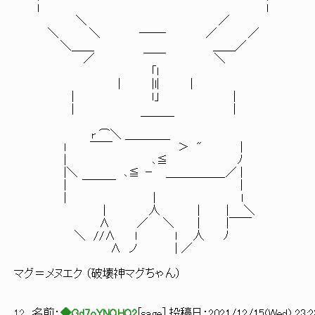
l l
＼ ／
＼ ＼ ――‐ ／ ／
＼＿＿ ＿＿／
／ ￣￣ ＼
「l
| |l| |
| ｌ」 |
| |
￣￣￣
r ⌒＼ ＿＿＿＿
ｌ ￣￣ ＞ " |
| ､≦ ﾉ
|＼ ､≦ － ＿＿＿＿＿_／ |
| ￣￣￣ |
| | l
｜ 人 | | ＼
∧ ／ ＼ | |￣￣
＼ //∧ l ｌ 人 ﾉ
∧ ノ | ／
マグ＝メヌエク （破壊神マグちゃん）
12
名前：
◆Gd7oYNOHO2
[
sage
] 投稿日：
2021/12/15(Wed) 23:2