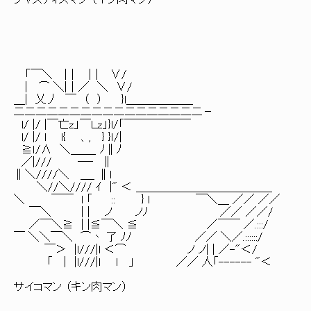
ジャスティスマン （キン肉マン）
「￣＼ ｜| |｜ ∨/
| ⌒ ＼|｜／ ＼ ∨/
＿| 乂丿 ￣ （ ） }l＿＿＿＿＿＿
二二二二二二二二二二二二二二二二二－
l/ |/ |￣亡z」￣Ｌz」}l/「￣￣￣￣￣￣
l/ |/ l l{ 、, } }ｌ/|
≧ｌ/∧ ＼＿＿_ ﾉ∥ﾉ
／|/// ―‐ ∥
∥＼////＼ ＿_ ∥l
＼//＼//// ｲ |" ＜ ＿＿＿＿＿＿＿＿＿＿＿＿_
＼ ￣￣ l 「 :: } l ￣＼＿ ／／ ／／
￣＼ | | ノ ノﾉ ／／ ／／/
／￣＼≧ | |≦￣＼ ≦ ／￣￣ ／.:::/
￣ ＼＼￣＼ ⌒丶 了 ﾉﾉ ／／ ＼／.::::::/
￣＞ |l///|l ＜⌒ ノ ノ| | ／-"＜/
「 | |l///|l l 」 ／／ 人「------ "＜
サイコマン （キン肉マン）