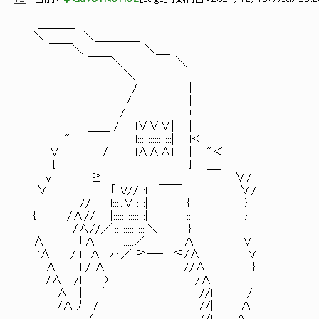
＿＿＿_
＼ ＼＿＿＿＿
￣￣＼ ＼＿_
￣￣＼ ＼
＼
/ ｜
/ |
/ !
＿＿ / l∨∨∨| |
" l::::::::::::::::| l＜
∨ / l∧∧∧l | "＜
{ } ＿_
V ≧ ∨/
∨ 「:.V//.::l ￣￣ ∨/
ｌ// l::::.∨.::::| { }l
{ /∧// |:::::::::::::::| :: }l
/∧//／.::::::::::::::.＼ }
∧ 「∧―┐:::::::／￣ ∧ ∨
'∧ / l ∧ ﾉ.::／ ≧―‐ ≦/∧ ∨
∧ l / ∧ //∧ }
/∧ /l 〉 /∧
∧ | ′ //l /
/∧丿 / //| ∧