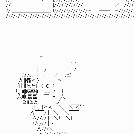
//l に |///////////－ －///////
//| |////////////－ ＼ ／－///
//l＿＿＿＿＿＿＿＿_ ｌ//////////////－ ――‐ －//////
/////////////////////////////////////////////////////
⌒
｜ ⌒
＿ | ﾉ ＿／ ノ
}//人､ | l ／ ､≦
ﾉｌ ||磊≧ 〉 ￣ ≦
[l | ||磊磊l ( ０ ) :.
「_」ll||磊磊|l ﾆﾆ ノ }
人ll|L磊磊|l ￣ ┌ 人
≧ll≧磊} | l ノ 丶 ＿＿_
￣)川川≧人 ＼￣＼ ＜⌒
∧￣￣/ | l＼ ＼￣￣
∧//// | |＼「￣＼]
/∧///｜ﾉ
∧///＼＿＿