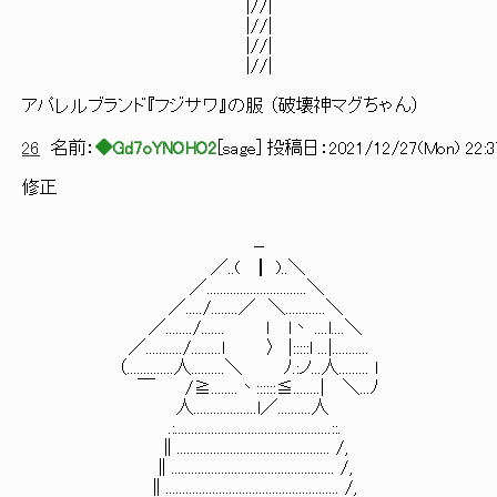
|//|
|//|
|//|
|//|
アパレルブランド『フジサワ』の服 （破壊神マグちゃん）
26
名前：
◆Gd7oYNOHO2
[
sage
] 投稿日：
2021/12/27(Mon) 22:3
修正
－
／..( ┃ )..＼
／..............................＼
／...../........／ ＼............＼
／......../....... ｌ l丶 ....l....＼
／.........../.........l 〉 |:::::l ...|...........
（..............人..........＼ ﾉ.:ノ...人......... l
￣ /≧........丶::::::≦........| ＼...ﾉ
人...................l／..........人
.:...............................................::.
∥.............................................. /,
∥................................................. /,
∥.................................................... /,