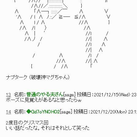
{ /∧// |:::::::::::::::| :: }l
/∧//／.::::::::::::::.＼ }
∧ 「∧―┐:::::::／￣ ∧ ∨
'∧ / l ∧ ﾉ.::／ ≧―‐ ≦/∧ ∨
∧ l / ∧ //∧ }
/∧ /l 〉 /∧
∧ | ′ //l /
/∧丿 / //| ∧
/ //l ∧
//| ∧
/ ∧ /l /
//∧ //| ∧
{ / /∧ 「
ナプターク （破壊神マグちゃん）
13
名前：
普通のやる夫さん
[
sage
] 投稿日：
2021/12/15(Wed) 23:
ポーズに見覚えがあるなと思ったらｗ
14
名前：
◆Gd7oYNOHO2
[
sage
] 投稿日：
2021/12/20(Mon) 23:1
2度目のクリスマス回
いい話だったな。それはそれとして笑った