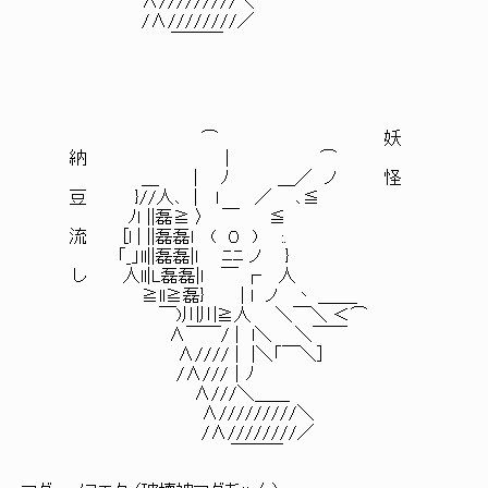
∧/////////＼
/∧////////／
￣￣￣
⌒ 妖
納 ｜ ⌒
＿ | ﾉ ＿／ ノ 怪
豆 }//人､ | l ／ ､≦
ﾉｌ ||磊≧ 〉 ￣ ≦
流 [l | ||磊磊l ( ０ ) :.
「_」ll||磊磊|l ﾆﾆ ノ }
し 人ll|L磊磊|l ￣ ┌ 人
≧ll≧磊} | l ノ 丶 ＿＿_
￣)川川≧人 ＼￣＼ ＜⌒
∧￣￣/ | l＼ ＼￣￣
∧//// | |＼「￣＼]
/∧///｜ﾉ
∧///＼＿＿
∧/////////＼
/∧////////／
￣￣￣