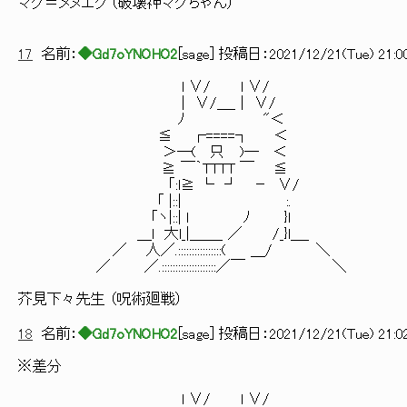
マグ＝メヌエク （破壊神マグちゃん）
17
名前：
◆Gd7oYNOHO2
[
sage
] 投稿日：
2021/12/21(Tue) 21:00
l ∨/ l ∨/
| ∨/＿_ | ∨/
ﾉ "＜
≦ ┌====┐ ＜
＞―( 只 )― ＜
≧ ￣｀TTTT ￣ ≦
「:l≧ └ ┘ － ∨/
「 |::| :.
「ヽ|::| ｌ ﾉ }l
＿l 大l_|＿＿_ ／ /_}l＿_
／ 人／.::::::::::::::::( ＿/ ＼
／ ／.::::::::::::::::::::／￣ ＼
芥見下々先生 （呪術廻戦）
18
名前：
◆Gd7oYNOHO2
[
sage
] 投稿日：
2021/12/21(Tue) 21:02
※差分
l ∨/ l ∨/