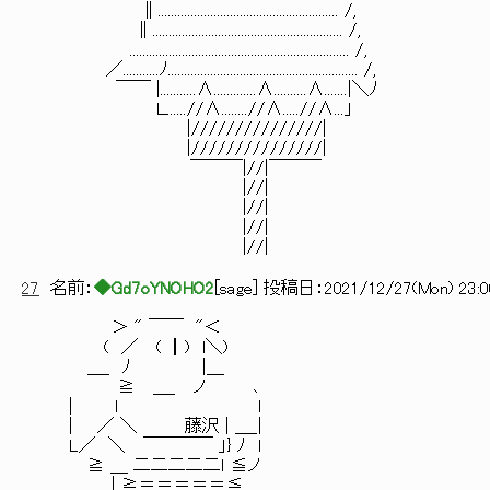
∥....................................................... /,
∥.......................................................... /,
................................................................... /,
／...........ﾉ.......................................................... /,
￣￣ |...........∧.............∧..........∧.......|＼ﾉ
Ｌ......//∧........//∧.....//∧...」
|///////////////|
|///////////////|
￣￣￣|//|￣￣￣
|//|
|//|
|//|
|//|
27
名前：
◆Gd7oYNOHO2
[
sage
] 投稿日：
2021/12/27(Mon) 23:0
＞ " ￣￣ "＜
( ／ ( ┃) l＼)
＿_ ﾉ |＿
≧ ＿_ ノ ､
| l l
| ／ ＼ 藤沢 | ＿_|
L／ ＼ ￣￣￣￣ 」} ﾉ l
≧ ＿ 二二二二二ｌ ≦ノ
| ≧＝＝＝＝＝≦