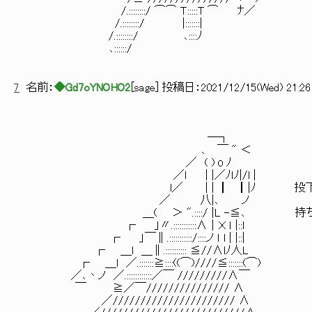
/.::::::::/ ⌒⌒ Ｔ:::::T ⌒ ﾅ／
/.::::::::/ |:::::::|
/.::::::::/ ､::::ﾉ
､::::::/
7
名前：
◆Gd7oYNOHO2
[
sage
] 投稿日：
2021/12/15(Wed) 21:26:
―┐
､ ￣ " ＜
／ ( )оﾉ
／l | |／ﾉｌﾉ|/l |
l／ | | ┃ ┃|ﾉ 投下された
／ 八|､ ノ
＿( ＞ ".::::/ |L -≦､ 持ち出して
┌ 」〃.:::::::::::∧｜Ｘ ｌ |::l
┌ 」￣∥.:::::::::::/::::ノ ｌ l | |::|
┌ ＿l ＿∥.:::::::::: ≦//∧lﾉ人L
┌ ＿l ／.:::::::≧::::((⌒)////≦:::::::(⌒)
／､丶ノ ／.::::::::::::／￣ /////////∧￣
￣ ≧／￣/////////////// ∧
／////////////////////// ∧