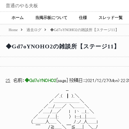
普通のやる夫板
ホーム
当掲示板について
仕様
スレッド一覧
Home
過去ログ
◆Gd7oYNOHO2の雑談所【ステージ11】
◆Gd7oYNOHO2の雑談所【ステージ11】
25
名前：
◆Gd7oYNOHO2
[
sage
] 投稿日：
2021/12/27(Mon) 22:3
－
／..( ┃ )..＼
／..............................＼
／...../........／ ＼............＼
／......../.....／ ｌ l丶 ....l....＼
／.........../.......|:: 〉 l:::::l.....|...........
（..............人........＼ ﾉ.:ノ...人..........l
￣ /≧........＼￣≦........| ＼...ﾉ