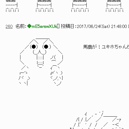
l圓圓 ﾞﾞﾞ ﾞﾞﾞﾞﾞﾞﾞﾞ 圓圓圓 圓圓圓 ﾞﾞﾞ ﾞﾞﾞﾞﾞﾞﾞ 圓圓圓
----┤ ├----┤ ├----┤ ├----┤
i^i.i^i.i^i i^i.i^i.i^i.i^i. i^i.i^i.i^i.i^i i^i.i^i.i^i.i^i.
260
名前：
◆mE5erswXUk
[
] 投稿日：
2017/06/24(Sat) 21:48:00 
＿＿＿
／＼ ／ ＼
／（●） （●.） ＼ 馬鹿が！ユキホちゃんがい
／ （__人__） ＼
| |::::::| ノ（ |
＼ l;;;;;;l ⌒ ,／
／ヽ `ｰ´ ｨ⌒ヽ
rｰ'ゝ 〆ヽ .)
ﾉヾ ,> ヾ_ノ,ヽ}
ヽ ヽ| ヽ_ノ
_
ｲ ,. ‐ ´/＿＿＿
/{ / .{／ ,／ ／‐ｧ
/ .{′ ' / / ／ ‐＜