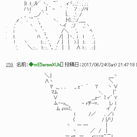
|l: :l:.:,ﾙ'´ ヽ､ ¨´ .ィヾ;.:.;' : ; ; ;
ハ:l´ ,.. } ｀ - ´ ,' ｿ : ;/ﾊ!
_ ′__ノ ｀丶 {､. .,': :/
,ｨ ´ ､｀¨. ', ヽ､ .ﾄ!}､,'::/_＿
. ,'. ヽ ‘， ヽイ ,'/ .,'.ヽ
. i ヽ '.,. /＼ '， ﾍ
. ｌ. ﾊ ‘， /| |ヽ、.i l :',
! ヽ l::.:. ',. / .| | >.| .l:. .:i
', ＼:::... l:::::..‘，.,' | | ∧ l:::. .:::|
259
名前：
◆mE5erswXUk
[
] 投稿日：
2017/06/24(Sat) 21:47:18 
＼.| ＿ヽ
∧ヽ ＼
ﾏ ,,_ 、、 ,, z ' ´ ７ ヽ ∨
ﾏﾑ ヽ、 |`
∨ _,,z‐' ﾐ r'´ Y
ﾑ.‐-x,,_ - rチ-=､ レ l
ﾑ ｨ==ﾐ､ イ / ここは
l /／ 、／l
〈 / |/リ 自然光を取
ヽ ー 一 |
ヽ. ／ / |
＿ ,ー r= ､ー ｒ‐‐‐=ﾆ二l