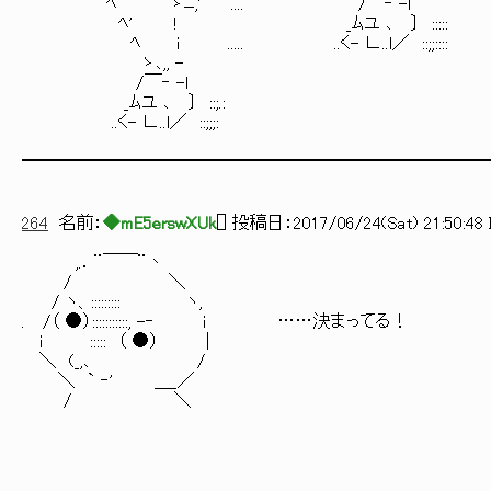
ﾍ ゝﾆ,'′ .... /￣‐ -ｌ
ﾍ' ! _ﾑユ ､ 〕 :::::
ﾍ i ..... ..く- ∟..l／ ::;;::::
ゝ､,, -
/￣‐ -ｌ
_ﾑユ ､ 〕 ::;.:
..く- ∟..l／ ::;;;:
━━━━━━━━━━━━━━━━━━━━━━━━━━
264
名前：
◆mE5erswXUk
[
] 投稿日：
2017/06/24(Sat) 21:50:48 
,.．¨￣￣¨丶
/ ＼
/ ヽ、::::::::: ヽ,
. /（ ●）:::::::::::, -‐ i ……決まってる！
i ::::: （ ●） |
＼ (_,､ /
＼ ` ‐' ＿_／
/ ＼