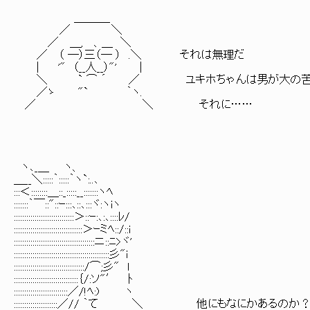
＿＿＿_
／ ＼
／ ＿, 、＿ ＼
／ （ ―）三（― ） .＼ それは無理だ
| '" （__人__）"' |
＼ ` ⌒ ´ ／ ユキホちゃんは男が大の苦
／ゝ "` ｀ヽ.
／ ＼ それに……
ヽ､_＿ ヽ、
＿__＼:::::｀:::::｀ヽ`:..､
:::＜::::::::＿::_:::::__:::::::ヽﾍ
:::::::｀￣::"::ｰ:::､::､:::ヾ:ヽiヽ
:::::::::::::::::::::::::::::＞::ｰ:､:､::::ﾚ/
:::::::::::::::::::::::::::::::::＞ｰミﾍ::/::i
:::::::::::::::::::::::::::::::::::::::ニ::ﾆ>ヾ'
::::::::::::::::::::::::::::::::::::::::::::::彡"i
::::::::::::::::::::::::::::::::::/⌒;彡" l
:::::::::::::::::::::::::::::::｛/:ソ"′ ﾄ
::::::::::::::::::::::::::／/!ﾍ:) ヽ
:::::::::::::::::::::／// ｀て ＼ 他にもなにかあるのか