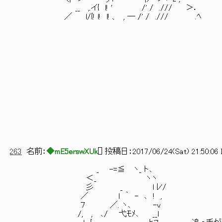
__ ,.イ{ l! ' /' / ./// ＞．
／ l/{! l! l! 、 , ― /' / ./// .ﾍ
263
名前：
◆mE5erswXUk
[
] 投稿日：
2017/06/24(Sat) 21:50:06 
_ -=≦ ヽ_ ト､
＜_ ヽヽ
彡 _ l ﾚ'/
／ l ｀ - ､ ! ,
７ ／. ヽ､ -v
/, , ､/ 弋ﾓﾒ､ __l