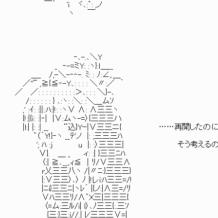
￣´ 'i ヾ､:`: ,ノ
ヽ ￣
‐､-.､＼Y
_ ‐-=ミY: :ヽ}:ｌ＿__
＿_ /,-＼-‐‐-. ﾐ: : ﾉ:∠,.＿
／''¨ ,≧{≦‐-Y､: : : : ＼〃:／ ｀
／ ／: : : : : : : : : :＞､: : : ＼}-､
/: : : : : : } ､:ヽ: :＼: :＼＿ムｿ
,' :ｲ: :||:.ﾊ:|!: :ヽ∨ ∧: ∧三三ヽ
{!:|{ｉ: :|‐| |∨:ムヽ-=〉{三三三ハ
|l:| |: :| __ ¨込}Yｰ|∨三三ニ{ ……再開したの
`（´Y!}‐ヽ __ﾃ'ノ |: ;三三三ﾊ
'; ﾊ :j u |: :〉三三三| そう考えるの
∨}. ＿ _ ィ: :| }三三ﾆﾊ
〈:| ≧､__,.ｨ≦ ｜ﾘ/∨三三∧
r乂三三八ヽ /|〃ﾆ:}三三三}
|:∨三三〉､〉 ﾉ |!レi:ﾊ三三=/!
|ﾆi}三三ﾆ|ヽﾚ´ |{ノ:|∧三=/ﾘ
∨ﾊ三三ﾘ/∧`Ｘ三|三三三{
〈=ム:三ﾙ/i| l〉､ﾉ三三{:.三ｿ
{三:}三:i//.| ﾚ'三三三∨=|