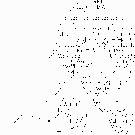
,. -､ _,. イl:.!i:.ﾄ､
／:.:.:.:.:.X⌒ヽ}ﾉノ:.:⌒ヾ ､
／:.:.:.:.:.:.ノ:.:.:.:.:.:.:.:.:.:.:.:.:.:.:.:.:.:.:.＼
,:.:.:.:.:.:.:.:／:.:.:.:.:.:.:.:.:.:.:.:.:.:.:.:.:.:.:.:.:.:.:.:.＼
/:.:.:.:.:.／:.:.:.:.:.:.:.:.:.:.:.:.:.!:.:.:.:.:.:.､:.:.:.:.:.:.:.:.:.＼
,′:.:ィ:.:.:.:.:.:.:.:.:.:.:.:.:.:/}/:.:.:.:.:i゛",:.:.:.:.:.:.:.:.ﾊ
l 才´7:.:.:.:.:.:.:.:.:.:._:.:/ i!:.:.:.:.:.l ';:.:.l:.:.:.:i!:
j:.:／;ィ7:.:.:./:.:才ノ｀ヽi:.:.:.:ｲﾘ -‐}-j､:.:.:.i!:.:
/:.:.:.:.:.:.:.j:.: /{:.ｲ´ ﾉ:／ｿ′ , l:.j{:.:.:.:.:l!:.:.:
/,イ:.:.:.:./ !:/:.K:iゝ＝=ミ' ′ｨぅfヽハ:.:.:.:.l:.:.:.
ノ´ Ⅶ:.:.ゝj:.:.:.:{:.:! しﾉ "ス:.:.
}:.j!:.:.:l!:.:.∧ﾊ _ ， /:.:.l:.j:./:
l:ハ:.:.Ⅵ:.:.:.:.:, f´ ｀ ヽ ハ:.jﾉ:´´l
′ ヽⅦヽ:.:.ﾊ､ゝ､ ｿ ,ｲ i:.:.:.:.:.j!i
ソ⌒ヽ:.ﾊ ＞ ￣_ , ィ´! ﾘ }:.:.:.:.ﾉﾘ
( ｀く ∨ゝﾍ lYヽ:.ﾊj j:.:/′
∧ ', ヽ｀＼ﾆVﾉtft- ―‐-く
／ ,_ i _ } ｀ {yヽ｀トヽ ヽ
,. ´ / ヽl／ /_ l rヽ ＼ トt_ ',
,. ´ / ム i f´ j Ⅵ{＿ ＼l Z_ i
_,. ´ l ､ヽ ト} ､ j! ´ ＼トtヽ ヽzrィ｀ヽ
,ィ´ｰ ､ _ ,ィ ｀^/r } / l ヽZ!｀ir‐ ヽ７ '
／ ｀ー‐=´―l { / / j ∨zl /ｲ ﾉ
. （ ヽ _/V ∧ゝ, ∨7, /ぅ /
｀ ､ _ ― - ´ } ./ / ＿＿ ∨ノr' /