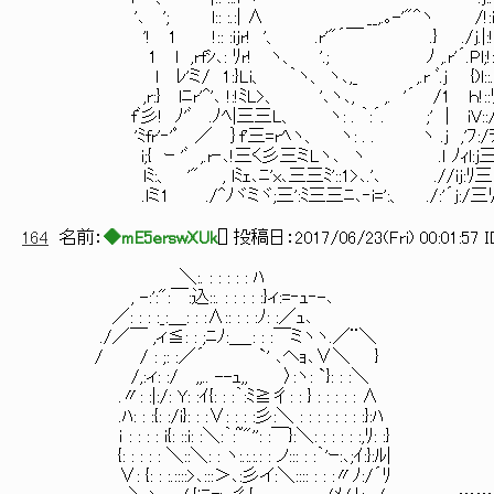
'､ '; l:: :.:| ∧ __,.｡-'"^ヽ /!:i: :
'! 1 !:: :ijr! '、 .r'"´￣ .} ./j
1 l ,rfｼ､: ﾘr! ヽ、 '.; ﾉ ,.r'´.Pl;!::.
l ﾚ'ミ/ 1:}Li、 ｀ヽ、 ヽ､,_ ,.r ﾞ.j {)l::.:;'
,r:} lﾆr'^'､ !:!ﾐL>、 '､ヽ､, ,. '´ /1 ｈ!::ﾘ
fﾞ彡! ﾉ'ﾞ .ﾉﾍ|三三L、 ヽ: . ｀:´. ;' | iV::/ﾘ
'ﾐfr'‐'ﾟ ／ ｝f'三=rﾍヽ、 ヽ: . . ヽ .j ,'ﾌ:/ｦl
i;{ ｰ 'ﾞ ,.r‐､!三く彡三ミLヽ､ ヽ .ｌ ﾉｨl:j三j:
lﾐ:、 '" , lﾐｪ､ﾆ'x､三三ﾐ'::1>､.'､ .//ij:ﾘ三:
.lミ1 ./^ﾉヾミヾ;三':ﾐ三三ﾆ､‐i=':、 ./:'´j:/三ﾘ三'
164
名前：
◆mE5erswXUk
[
] 投稿日：
2017/06/23(Fri) 00:01:57 
＼:. : : : : : ﾊ
, -:':":￣:込::. : : : : :}ィ:=‐ｭ‐-､
／: : : :_:＿: : :∧:: : : :ﾉ: :／ｭ､
./／￣ ,ィ≦: : ;ﾆﾉ:＿_: : :￣ミヽヽ.／¨＼
/ / : ;: :／´ `' ､ヘｮ､∨＼ }
/,:ィ: :/ ,,.. --ｭ,, 〉:ヽ: `}: : :＼
.〃: :|:/: Y: :ｲ{: : :｀:ﾐ≧彳: : } : : : : : ∧
.ﾊ: : :{: :/i}: : :∨: : : :彡:＼ : : : : : : : :}:ﾊ
ｉ : : : : i{: ::i: :＼:｀:~"'': :￣}:＼: : : : : :,ﾘ: :}
{: : : : : ＼::＼: : ヽ:.:.:.: : ノ::: : :｀'ｰ:､;ｲ:}:ﾙ|
∨: {: : :.::::>､:::＞､:彡イ:＼:::: : : :〃ﾉ:/´ﾘ