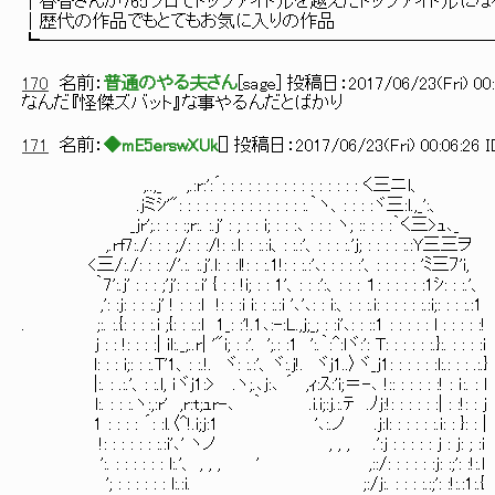
│春香さんが765プロでトップアイドルを越えたトップアイドルになる
│歴代の作品でもとてもお気に入り
┗─────────────────────────
170
名前：
普通のやる夫さん
[
sage
] 投稿日：
2017/06/23(Fri) 00:
なんだ『怪傑ズバット』な事やるんだとばかり
171
名前：
◆mE5erswXUk
[
] 投稿日：
2017/06/23(Fri) 00:06:26 
,..,_ ,.:r:':´: : : : : : : : : : : : : : : : く三ニl、
.jミｼ'": : : : : : : : : : : : : : :.｀ヽ、: : : :ヾ三:l.,_':、
_jr';.: : : :;r:. :.j' : ; : : i; : : :､ : : : ヽ; :: : : :｀く三>ｭ､_
,.rf7:./: : : ;/: : :/!: :.l: : :.:i、: :.:'、: : : :.'j; : : : : :.:Y三三ヲ
<三/:./: : : :/'.:. :.j'.l: : :l!: : :.1!: : :.:'､: : : : :'、: : : : : 'ﾐ三ﾌ'i,
｀7':.j' : : : ;'j': : :.i' { : : !i; : : 1'、: : :':、: : : １: : : : : :1ｼ: : :.'、
,': :j: : : :.j' ! : : :l !: : :i i: : :.:i '､'､: : i:、: : :.i: : : : : :.:i;: : : :.:1
. ;:. :.{: : : :.i ;{: : :.:l 1_: :'!.1､:-:L.,j;_; : :i'､: : ::1 : : : : : l : : : : :!
j : : !: : : :| il:._;..r| '"i; : :'. ';.: :1 ':.｀:^:lヾ:': T: : : : : :.}:. : : : :i
l: : : i;: : :.T'1、: :.!. ヾ: :.:'、ヾ:.j!. ヾj1..〉ヾ_j1: : : : : :l:.: : : .:.}
|:. : .:.'、: :.l, ｉヾj1:> .ヽ;.､j:､ ´ ,ｨ:ｽ:'i;＝-､ !:: : : : : :! : ｉ:. : l
l:. : : :.ヽ:,:r' ,r:t;ｭr-､ ｀ .i.i;:j.:.ﾃ .ﾉj:!: : : : : :
1 : : : : ´: :l.〈^!.i;j:1 '､:.ノ .j:l: : : : : :.i: : }: : |
!: : : : : : :.:i'､' ヽノ , , , .':j : : : :
':. : : : : : : l:.'、 , , , ' ,::/: : : : : :j: :;': :!:.l
'; : : : : : : l:.:i. ;:/j:. : : : :.:;