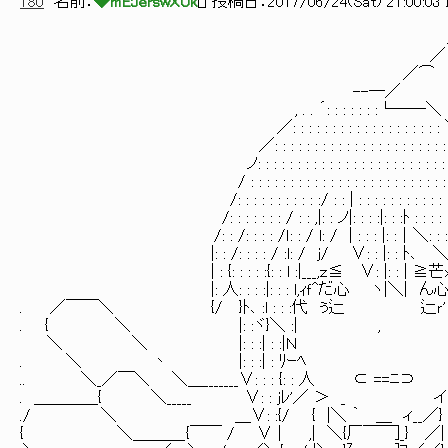
180
名前：
◆mE5erswXUk
[
] 投稿日：
2017/06/24(Sat) 21:00:03 
／
／ ＼＿
／⌒ ＼ ＼
--―／ }_ｌ 
, . . ´: : : : : : :└──＼ /
／: : : : : : : : : : : : : : : : : : : 
／: : : : : : : : : : : : : : : : : : : : :
ノ: : : : : : : : : : : : : : : : : : : : : : 
/ : : : : : : : : : : : : : : : : : : : : : : : 
/: : : : : : : : : : :/ : : | : : : : : : : : :
/: : : : : : : / : : ,|: : ノ|: : : :|: : :ﾄ :
/: : /: : : : /ｌ: : / l: / | : : : |: :│＼: :
|: : /: : : : / :l: / j/ ∨: : |: : ﾄ､
| : {: : : : :{: : l :|___,ｚ≦ ∨: |: : | ≧芒
|: 人: : : :|: : : l,ｨｆ^だ心 ヽ|＼| 
. ／￣￣＼ {/ }ﾄ､ :l : : :代 ぅ辷
. { ＼ |: :ヾ}＼ :| , j／
＼ ＼ |: : :| : :|Ｎ /,ﾉﾉ
. ＼ 丶 |: : :| : ﾘｰﾍ /ｰく
.. ＼_／￣＼ ＼＿_______∨: : : {: : 人 ⊂ =
. ＿＿＿＿{ ＼_____ ∨: : jﾚ'／ ＞ _ イ ∧｀|:
./ ＼ ＿∨: :{/ { |＼ ｀ ＿ ィ_
{ ＼＿＿＿_{￣￣ / ∨ | ,| ＼{厂￣￣]