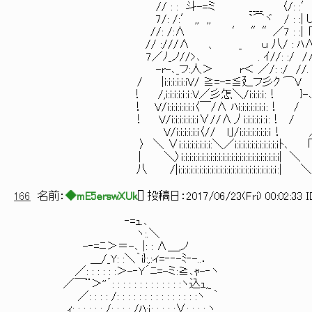
// : : 斗-=ミ ____ 〈/: :′-
7/: /:′ ,, ,, `⌒ヾ / : :| し
//: /:Λ ′ ″″／7 : :| П/
// :///Λ 、 _ ｕ 八/ : ﾊΛ∨
7／ﾉ_ノ//>､ . ｲ//: :/ /Λ
-r-､_フ:人＞ r＜ ／/: :/ //.
/ |i:i:i:i:i:iV/ ≧=-=≦廴フ彡ｸ ⌒V 
！ /,i:i:i:i:ｉ:ｉ:V／彡怎＼/i:i:i:ｉ:！ }-､ 
！ V/i:i:i:i:i:i:i〈￣/Λ ﾊi:i:i:i:i:i:ｉ:！
！ V/i:i:i:i:i:i:ｉ∨//Λ丿i:i:i:i:ｉ:ｉ:！
V/i:i:i:i:i:i〈// l｣/i:i:i:i:i:i:i:
〉 ＼ ∨i:i:i:i:i:i:i:i:＼／i:i:i:i:i:i:i:i:i:i
| ＼〉i:i:i:i:i:i:i:i:i:i:i:i:i:i:i:i:i:i:i:i:i:i:
八 /|i:i:i:i:i:i:i:i:i:i:i:i:i:i:i:i:i:i:i:i:i:i:i:ｉ:| ＼〉
166
名前：
◆mE5erswXUk
[
] 投稿日：
2017/06/23(Fri) 00:02:33 
‐=ｭ.､
ヽ:.＼
-‐=ﾆ＞＝-､ |: : ∧＿,ノ
＿/_Y: :＼｀i}:,:ィ=‐‐-ﾐ‐-..．
／: : : : : :＞-‐Y´ﾆ=-ミ:≧､ｬ-‐ヽ
／￣¨＞''´: : : : : : : : : : : : :ヽ込ｭ,_
／: : : : /: : : : : : : : : : : : : : :ヽ ｀
ｨ: : : : : : /: : : : /ﾊ:ｉ: : : : :∨: : : :.ヽ