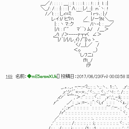
＿／/: : : : : ＿: : l: : : : l: : : :!: : :l l: ::|
＼_,/: /: : :|: : : |｀∧: : : |ノ: ::|: :ｎ｀ヽ: :!
/／l: : : |_,ィ=ミ ￣´ ￣l rっ､: |:/
レイ:l/ ヒﾜﾊ ／ |/ー'}N:＼＿
|: : ヽ ﾏ::ク ￣｀/lヽ-{: : ＿／
|/l: : l"" ﾏ´｀) ﾑ/ /＿＞
_ノl: :/＞----ｧ┬rく ∠＞
￣|/´|/|/レ,ｲ〉/¨|〉o ゝ__
｀く/___|_／ /
＜o __）
｀し'ﾌ二l
lｦl__/
lヲ
169
名前：
◆mE5erswXUk
[
] 投稿日：
2017/06/23(Fri) 00:03:58 
_,..｡.､,.．-:ｰ::-'ﾐ:;.:: ::.ヽ;.:ヽ､. 1::.':、 .,r':: :
,r:';ｼ';ﾞ´=:-:=:､;'ヾ::､_::.ヾ:､::'ヽ!:: :'; /:: :: :
,ｨｼ'´ ~￣,ﾞ＞::'":: :: ::ヾ､::￣,:r:':;';_-:li;: :: :: j 
,r'" ,／:: _;:｡::=-:､:::^:ヾi;,ｨ'´:. :: :: ｀'ヾｪ､;:::l./:
,.:'.;:r:'":: :: :: :: :: ｀:: :: :: :: ::^"::':ｰ:､:: :ヾ､ヽ
/r'ﾟ:: :: :: :: :: :: :: :: :: :: :: :: :: :: :: :: :: :｀ヾ;: ヽ:
／:: :: :: :: :: :: :: :: :: :: ::、:: :: :: :: :: :: :: :: :: :: ヽ
,:'´:: :: :: :: :: /:: :: :: :: ; :: :i;: :: :: :: :: :: :: ::.ヾ:: ､:: 
/:: : . :/:: :: :: i:: :: :: :: /1:: ::1:. :: :: :; :: :: :: :: :',: :':;