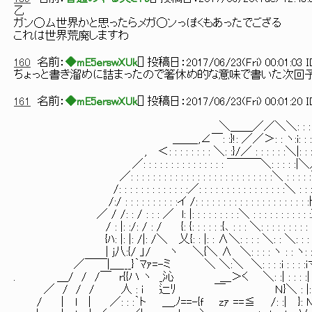
乙
ガン◯ム世界かと思ったらメガ◯ンっぽくもあったでござる
これは世界荒廃しますわ
160
名前：
◆mE5erswXUk
[
] 投稿日：
2017/06/23(Fri) 00:01:03 
ちょっと書き溜めに詰まったので箸休め的な意味で書いた次回
161
名前：
◆mE5erswXUk
[
] 投稿日：
2017/06/23(Fri) 00:01:20 
＼＿＿／／＼＼: : : : :
＿＿_,∠￣: :}!: ／／＞: : ヽ:i: : : :
, ＜: : : : : : : : ＼: :}/／ : : : : : :＼|: : 
／: : : : : : : : : : : : : : : ￣￣￣＼: : : : :|＼／ : :
／: : : : : : : : : : : : : : : : : : : : : : : : : :＼ : : : : 
/: : : : : : : : : : : : :／: : : : : : : : : : : : : : : :＼ : : :
/:/ : : : : : : : : : :イ /: : : : : : : : : : : : : : : : : : : : :
／ / /: : / : : : ／ l: |: : : : : : : : :＼ : : : : : : : : : : :}
/ : |: :/: / : / {: {: : : : : :{､ : : : ＼: : : : : : : : : :
{ﾊ: |: |: /|: /＼ 乂{: : |: : ∧＼: : : : ＼: : ＼: : : :
| j八:{/ 」/ ヽ ＼{＼ ∧ ＼: : : : ヽ : : ヽ: : }
／￣￣|＿___}｀ﾏｧ=-ミ ＼ ＼:＼ ＼: : : :i : : :
. ＿/ / /￣ r{{ハ ヽ _沁 ＿＞く ＼: :| : 
／ / / / 人 : ｉ 辷ﾘ ￣ Ｎ}＼ : |:
/ | l | ／: : :｀ト ＿,ﾉ==-{ｆ zｧ ==≦ /: :| }: