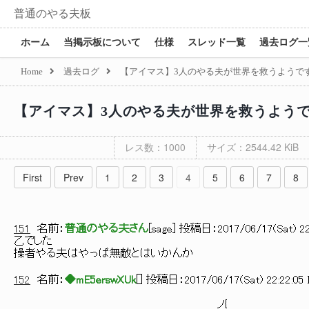
普通のやる夫板
ホーム
当掲示板について
仕様
スレッド一覧
過去ログ一
Home
過去ログ
【アイマス】3人のやる夫が世界を救うようです
【アイマス】3人のやる夫が世界を救うようで
レス数：1000
サイズ：2544.42 KiB
First
Prev
1
2
3
4
5
6
7
8
151
名前：
普通のやる夫さん
[
sage
] 投稿日：
2017/06/17(Sat) 22
乙でした
操者やる夫はやっぱ無敵とはいかんか
152
名前：
◆mE5erswXUk
[
] 投稿日：
2017/06/17(Sat) 22:22:05 
___ノ{