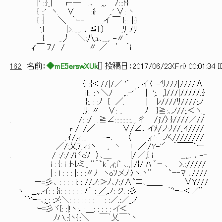
|' ::}_| r‐― .､ ,,, ´ /:::ﾄ}
{ :;' ヽ. ∨ :i} ,.' ∨: ヽ
{ :| ＼ ｀ｰ‐ ..イ ￣ }:: :|:}
';{ |>..__. ．≦}:） ,ﾘ ﾉﾘ
{. _丿 ＼:八ｭ､__,. -〃´
ｨ'￣ ﾌ/ / 〃 ／ ′ ｀ｉ
162
名前：
◆mE5erswXUk
[
] 投稿日：
2017/06/23(Fri) 00:01:34 
{: :{＜//|/／ '´ , イ〈-='ﾘ///|////∧
il:. :ヽ＼/ ,..-'´ | ';. ,}///|/////.:}
}:. : :ﾉ { ／. ｜ ﾚ////ﾘ////;ノ
,ﾘ: 〃 ∨: .. ﾉ }≧:､ノ//;.＜ヽ._
. /: :/ .≧∠:::::::::::.., 彳 /j'/〉:}//
r /: /／ ∨/∠．イﾒ/ノ:ﾉ//,.ｲ////
,.ｲ/;ｨ.,_ ‐-､ 〈 ,ｨ:':´:ノく////
／/:乂7,.ｨ:iヽ , ヽ ! ／:/Y-''′ ｀￣￣`ー
. / :/:/:/iヾcｿ 〉､＿ |/:／,{ ｉ __,
i : {: i :トﾚミ._ ¨´`k´,ｨ;i` ､.,|:/}/ ﾊ ゛ｰ ､ >.://///
| : l : : : |: : :〃ﾉ ヽoｿメ.ﾉ:〉ヽ.ヽ¨ `ｰ‐ﾏ ､////
ー=彡､ : : : : i: : //ノ:＞ﾉ､/:/∧`ニ､＿＿ ∨Y///
ヽ __,,..イ: : }i: : : : : : /´ : ／,ノ: :ﾂ. :彡 ｀ﾞ'ｰ-＜／¨
｀ﾞ''ｰ-､;_: :メ:＼: : : : : : : ￣: :／.:／_ノ
ｰ=彡ヾ{: :|!ヽ:．:＿: : : : : イ＜
ﾉハ.:{ヽ{::＼ ￣｀乂￣｀ヽ