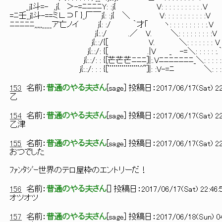
_jI斗=- ,j{. ＞-=ﾆﾆﾆﾆY: :j{ V: : : : : : : : : : .V
=ﾆ壬_jI斗-==ミ∟⊃「 }_厂￣j{: :j{ ＼ V: : : : : : : : : : :V
ﾆﾆﾆﾆﾆ,,,,,____ア亡ノイ j{: :/ ｀才｢ ヽ: : : : : : : : : :.V
j{:.:/ .／ V. ＼: : : : : : : : :V
j{:.:/{[ V. ＼: : : : : : : V
j{:.:/: {[ .|V _ -=＼: : : : : :.｀
j{:.:/: : {[芒芒芒ﾆﾆﾆ]|:.Vﾆﾆﾆﾆﾆﾆﾆ_＼: : : : : :
j{:.:/: : : {[¨¨¨¨¨¨¨¨^~]|: :V-=ﾆ ＼: : : : : 
153
名前：
普通のやる夫さん
[
sage
] 投稿日：
2017/06/17(Sat) 22
乙
154
名前：
普通のやる夫さん
[
sage
] 投稿日：
2017/06/17(Sat) 22
乙津
155
名前：
普通のやる夫さん
[
sage
] 投稿日：
2017/06/17(Sat) 22
おつでした
ﾌｧﾝﾀｼﾞｰ世界のテロ屋枠のエントリーだ！
156
名前：
普通のやる夫さん
[
] 投稿日：
2017/06/17(Sat) 22:46:
オツオツ
157
名前：
普通のやる夫さん
[
sage
] 投稿日：
2017/06/18(Sun) 04