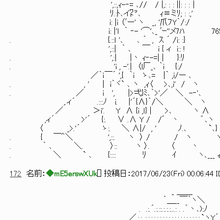
',::,ｨ-‐= ､// / |,: : : ||: : :｜
ﾘ.:ﾄ､イ㍗､ ｨ≡ミﾘ; : :,'
i: |ｉ （ﾞー' ヽ _, '爪ﾌY｀/:/
i: |'l ｀ ‐- '⌒'､_ ﾞｰ''メ7ﾊ 76
. {.::ｌ '､ ､ ´ , ｽ ´ /i: :}
',::| ｀ ､ ￣ i { ィ i:: ! 焦
. ',:| |丶 ｨ‐-=| | }:ﾘ
. 'i , -'.| 〈l厂_､ ｀i {:/ そ
／｀ｉ￣´ ',{ ｀i ゝ､= |｀ ,i/ー ､
. , ' | i｀ヾ` ､ ヽ ,ｨ〈 >､,i' / ヽ
. ／ i ', |>弌}ﾐ､｀>'／ ＼ -‐'､
,.ィ´ .:::ﾉ i. |'´{∧}｀/＼ ＼ ヽ
／ ＞i'. Y ∧ {i ,ｌ} | >､ ヽ ∧
,ィ´ >'´ {:. ∨ .∧ Y / /゛ 丶 ゛､ヽ
〈 _>.'´ ゝ:. ＼ ∧|/ , ' ﾉ.､ `､}
. { ￣＾＼ ',::. ヽ 〉 / / ヽ 
. ｀ ､ ＼. 〉:: ヽ 〉. 〈 丶 
. ＼ ` ､ {:::: ﾘ ｲ ヽ､___ 
172
名前：
◆mE5erswXUk
[
] 投稿日：
2017/06/23(Fri) 00:06:44 
_ ＿＿
´＿__￣｀ヽ＼
. .:.´.:.::.:.:.:...: . .｀丶､):ﾉ 
／.:.:..:.:.:.:.:.:.:.:.:.:.:.:.:.:.:.:.:.:.:.`ヽY