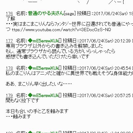
｀ ー― ´￣ ヽ / ／ヽー {
176
名前：
普通のやる夫さん
[
sage
] 投稿日：
2017/06/24(Sat) 18
了解
・・・実はまこまこりんならﾌｧﾝﾀｼﾞｰ世界に召還されても普通に
つ ttps://www.youtube.com/watch?v=3EDocOzS-NQ
177
名前：
◆mE5erswXUk
[
] 投稿日：
2017/06/24(Sat) 20:12:39 
専用ブラウザ以外からの書き込みを解禁しました
もし、通常ブラウザから読んでいる方がいらっしゃったら
感想でも書き込んでいただけたら幸いです
178
名前：
◆mE5erswXUk
[
] 投稿日：
2017/06/24(Sat) 20:45:54 
私のまこりんはアニメだと確かに異世界でも戦えそうな身体能力
ああ、まこりん早く出したいな……
179
名前：
◆mE5erswXUk
[
] 投稿日：
2017/06/24(Sat) 20:57:25 
間もなく投下です
本日も合いの手と乙を頼みます
…・頼みます