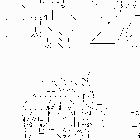
| | l │／ : : : :／| ,ﾉ ＼ ヽ_j: : :l 
＼ ＼ ／: : : : ／ 圦 ｀ ＿__,ノ＾}: :/⌒
. '｡ ＼／: : : : ／|| ﾄ､ ｢/￣￣￣＼ ﾉ: :| | 
.. '， {: : : :／| || | ＼ ＼ ﾉ ／ | /
. |: : : { | || | ＼ ー一'_ ｱ´ | 
. |: | │ |＼ ＼ |＼ ￣￣ ／ / / ／
. 乂N:{___｣ |＼ ＼ | ＼＿________／ / {
＼￣}ヽ＼ ＼ 寸 ／ / 〈 -
ヽ乂 ＼ ヽ{ ／￣￣￣￣￣ | ＼／ ＿
‐- .. ＼. /
,.-＝:.､ ゝミ:>.､ ` ヘi{
／ ヾ.. 〉__:: :＼ ヽ: ﾍ
,. .-‐＝＝:､〉/'_Y::∨: :ヽｉ: : ﾊ
, イ: : : : : : : : : : : : : : ＞.､: : |}: : : }
／: : : : : ／: /: :,ｉ: :i: ヽ: ＼: :＼ﾘ_.: :ﾒ. ＿
〃: : : /: :/: : :ﾙ〃{: i|: : :∨ i＼: :ヽ Y∠.._ ＼
/ ; : : /: 〃.: :/ |! |:ハ: : :ｉﾍ:}: : Yヾﾊ
,' {i|::/::// {∠ `| { ,乂: } |: : :ヽ:∨ ｀ ､
{ !{:ﾄ〈{ ｨ´ 心＼ _＿ `ミ|;个ｰY:}ヽ } 
〉::::ｉ＼ {:ﾂ .ノ＝f´ んﾍ =､从: ハ }
{:::/| ,,,￣ , ＼ｉヲ ｲ.メ:i:_:/ .l