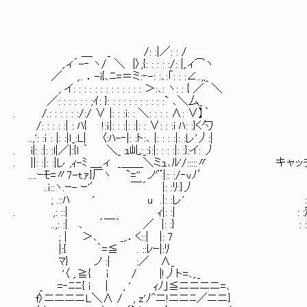
＿ _ /: :|／: : /
,.ィ´-‐ ヽ/ ＼ |〉,{: : : : :/: |,.ィ⌒ヽ
／ ,.. ．-i{､ﾆ=＝ミ:‐-: :､:「: : :∠..,,_
, イ: : : : : : : : : : : : : ＞:､: ヽ: : { ／ ＼
／: : : : : : ;ｲ: }: : : : : : : : : : :` ､＼厶_
. /.: : : : : :/:/ ∨ |: : :i: : ＼: : : : ∧: ∨】｀
/: : : : :| : ﾊ{ !:ｉ|: : :|: :|: : ∨: : :i ﾊ: :}く勺
..,': :ｉ : |: :|ｌ_:L| 〈:ﾊ-‐|: :ト:､ |: : : :|: :レ'丿:|
. i|: :|: :l|／|:{ｌ ｀ ＼_ ｭ乢:_:ｉ:|: : : :|: :}:イ: 丿
. ||: :|: :|レ ,ｨ-ﾐ ＿.ィ _＿＿＼ミｭ､ﾙ'/:::::〃 キ
....ｰﾓ=〃7-t.ｧ}厂ヽ `='' ノ'¨|:: :/‐vﾉ′
..ｉ::ヽ.ｰ- ｰ'′ ￣´ |: :ﾘ:}丿
; .::ﾊ ' u .|: :レ' ::.:.:.:.:.:.:.:.:.:.:.:.:.
. ,: ::| ｨ|: :| : :落ちは読
..,: :| ､ ´￣｀ ／ |: :} : ::.:.:.:.:.:.:.:.:.:.:.:.:
; | ＞､ _,.．く::| |: 7
|:{ ｀=≦ . ::ﾚｰ|:ﾘ
ﾏ} ノ :| :／ ∧_
'〈 ,.≧{ ｉ / |!丿ト=､,._
_ =‐ﾆﾆ{ i | , ' ｨﾉ｣≦ニニニニ=､
f〉ニニニニL＼∧ / , z'ﾉ^ニ!ニニﾆ／ニニ}