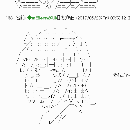
. 〈∧ニニニニY心у／`/ニﾆﾆ|ニニ〃ニニﾆﾉ
';∧ニニニニ| ∧〉 /ニニ／ニ／ニニﾆﾆﾘ
168
名前：
◆mE5erswXUk
[
] 投稿日：
2017/06/23(Fri) 00:03:12 
_,. -──-
,ﾍ ,.ィ: : : : : : : : : : : : : ｀ヽ
/ >': : : : : : : : : : : r‐--r-r '´ヽ､
└／: : : : : : : : : : : :/ }__〉＿」: ',
／/: : : : : : : : : : : : : ｰ一'´l l ',: : : : :.
/: : l: : : : : : : : : : : ::ｌ : : : l: : :| l ',: : : l:',
/ : :/l: : : /l: : : : :|: : :l : : : | : ::| | ',: : l: l
,'＿/: |: _/-､: : : :_|:─|-､:l: |: : :ｌ | l : l: |
l: : l/: (´ｶﾊ￣ ,ィ=z､.|/: : :,' l＿__l /: l
. ￣,': :l,,, ﾋｸ 似ﾘ〉/: /＿__|: : /: :/ 
l: : l l ,,,, //: : : /ヽ}: : :l: :/
|: :∧ ､＿ , //: : : /ﾉノl: : ::l: {
l: : : :|ヽ ー￣ //: : : /イ: ::|: : :|: ﾍ
',: : :| '､＿ .イ/: : : / l: : ::|: : :|: : :',
',ハ! ム: : ::/: : ／,ィ' ∨: ﾄ､: l ＼::ヽ._
厶イl＞''´ ／⌒ヽ ヽ! ￣
_,ﾊ ／ ﾍ
/ l ／/／ }
/ l／ / |