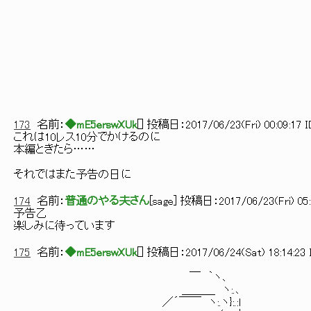
／ｌi:i:| ＼ ＿_ ￣
／ ￣ ／ {ニニ｀
〈 ⌒＼人ﾆﾆﾆ=∧
＼ ＼ゝﾆﾆﾆﾆ､ 
＼ Ⅵニニニ＼ ` 
＼ !ﾆﾆﾆﾆﾆﾆ＼＿＿ 
＼ !ﾆﾆﾆﾆﾆﾆﾆ
＼ /ﾆﾆﾆﾆﾆﾆﾆ
173
名前：
◆mE5erswXUk
[
] 投稿日：
2017/06/23(Fri) 00:09:17 
これは10レス10分でかけるのに
本編ときたら……
それではまた予告の日に
174
名前：
普通のやる夫さん
[
sage
] 投稿日：
2017/06/23(Fri) 05
予告乙
楽しみに待っています
175
名前：
◆mE5erswXUk
[
] 投稿日：
2017/06/24(Sat) 18:14:23 
￣ ｀ヽ､
＿＿＿ ヽ:.､
／´￣￣ ヽ:.ヽ}:.:l