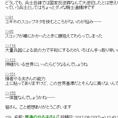
どうしても、兵士目線では国家反逆罪なんて大逆犯したとは思え
っていう兵士としてはちょっとダメな騎士道精神です
>>91
ユキホのスコップネタを挟むところがないのが悩み……
>>95
スコップが柵にかかったときに腹抱えてわらってしまった
>>116
大量兵器による武の力で平和にするのがいちばん手っ取り早い
>>122
神様がいる世界にいったらどうなるんでしょうね
>>151
操者やる夫さんの能力
上に貼ってありますけど、この世界基準だとそんなに高くないん
>>155
一体誰なんでしょうかね……
皆さん、乙と感想ありがとうございます
159
名前：
普通のやる夫さん
[
] 投稿日：
2017/06/20(Tue) 12:43: