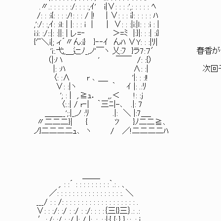
.〃.: : : : : :/: : : :,ｲ' i|∨: : : :',: : : : : ﾍ
/: : :i{: : : :/!: : : / |! | ∨: : : i}: : : : : ﾊ
,':/: :,ｲ: :il: | |: : : i | | ∨: : :|i:|ｌ: : :i : |
i:i: :/::|: :||: | レ=‐ ＞=ﾐ |:}|: : :| :i}
{'¨＼i|; ィ´〃ん:i} }‐‐ｲ んﾊ ∨Y: : :|ﾘ|
'i:.弋,＿辷ﾉ_,ノ'￣ヽ 乂:ﾌ }ラ7:７′ 春香が
（|:ハ ' ￣￣ /: :{）
|: :ﾊ ∧: :| 次回予告には、
〈: :∧ r ､ ＿_ '|: : :l!
∨: :|ヽ ｀ ｲ |: .:ﾘ
'; : | ,.≧ｭ． ,,.＜ !: :j
〈:.:| / r‐| ｀三ﾆ|-､ .|: 7
＿＿__';:|_,ノ :ﾘ .|: ＼ |:7＿_
〃二二二}| { ﾂ }ﾉ二二≧､
ノ}二二二二ｭ､ ヽ / ／!二二二二ﾊ
＿＿_
,. : :´ : : : : : : : : :｀.: . 、
／: : : : : : : : : : : : : : : : :. ＼
___/ : : /: : : : : : : : : : : : : : : : : : : .
∨: : :/: :/ : :/ : :/: : : :｛三{}三｝.: .:
. ′:./: :/ : :/ |: / |: .: .:.:|:{ {:.} }.:.:. : i