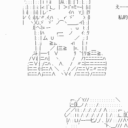
'.: : : | : : | l ! il |从 : ||: :|｀} : |:. : :}
; :.|: : :|: ｉ: |ィ: |｀L_,. | ＞:l`=ミｰ-|: :|ｉ:
|: i|: : :|:ｉ|: | レ' ¨ ｲﾊ Y_|: :|ﾘ
ﾚ' 〈: :i|ル'〃..ｲ;ﾊ 、 r' ゞ′ ): :|} 
| ヽ乂i.,ゞ ゞ′ノ⌒ヽ＿＿,,.イ|: :.|
.{|:ヘﾐ= -‐ ､ ｕ l: .:|
. |: : {ﾊ r一 ノ ｲ: :ﾘ
|: : | 厶 U ｀￣ .／ ;: :}
|: .:j ≧ｭ．. ィl |: :!
|: :| ／ :|三≧ |=､ |: | ＿
,斗.:|―‐'{ ∨ ﾘ `'|:ﾘ≦ﾆﾆ≧､
/∨i| |ニﾊ:| ヽ. / ﾉ7ﾆﾆﾆﾆﾆﾆﾊ
;'ニ∨:| :/ﾆﾊ ､ ∧. / 〃ﾆ{ニニﾆﾆﾆﾆ}
{ニニ〈!:{ﾆﾆ∧ ＼ , / ／/ニﾆ∨ﾆ〃ニﾆﾘ
lﾆﾆﾆ∧jﾆﾆﾆ∧ ヽ∨ｲ /ニニﾆ〉/ﾆﾆﾆﾆ7
r-､ノ｀Y// : : : : : : : : : : : ＼
辷[廴ノ /: : : : /: : : : : : : : : : .
／／l l: : /: :/: :/: :/ Λ : : : : r- ､ _
〈／: : l ｌ: /: :/: :/: :/ / |: /: : :.Ｌ...[
|/: : Ll:/--―匕/_/ 、.|// : : //Λ
.′: : : ′ `ト､___/// 