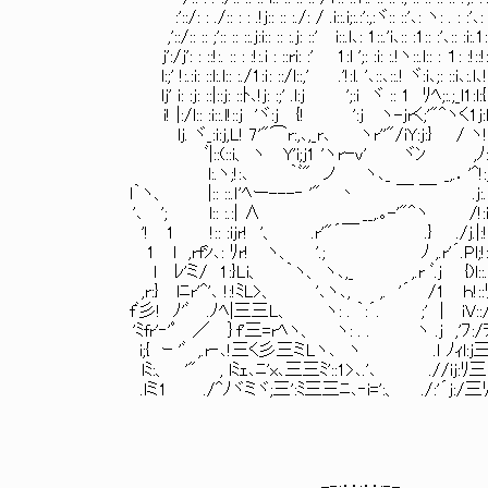
:'::/: : ./:: : : .!j:: :: :./: / .i::.i;:.:':,:ヾ:: ::'､: ヽ: . : :'､: :i
,'::/:: :: ;':: :: ::.j:i:: :: :.j: ::' i::.l､: 1::.'i､:: :1:: :'､:: :i:.1: :!i
j':/j': : ::!:. :: : :!:.i : ::ri: :' 1:l ';: :i: :.!ヽ::.l:: : １: :!::!: :l:
l:;' !:.:i: ::l:.l:: :./1:ｉ: ::/l::,' .'!:l. '､::､::.! ヾ:i､;: ::i､:.l､!: :j
lj' i: :j: ::|::j: ::ﾄ､!j: :;' .l:j ';:i ヾ :: 1 ﾘﾍ;:.;_l1:l:{: :
i! |:/l:: :i::.l!::j 'ヾ:j {! ':j ヽ-jrく;'"^ヽく1j:l::j:
lj. ヾ_:i:j,L! 7'"⌒r:,､,_r､ ヽr''"/iY:j
ﾞ|::(::i、 ヽ Y'i;j1 'ヽrｰv' ヾﾝ ,ﾉ:i:: 
l:.ヽ;!:､ ｀ﾞ" ノ ヽ､_ _,.．'^!:
l｀ヽ、 |:: ::.ｌ'ﾍー---‐ '" 丶 ￣ ￣ .j:.l::.
'､ '; l:: :.:| ∧ __,.｡-'"^ヽ /!:i: :
'! 1 !:: :ijr! '、 .r'"´￣ .} ./j.|:!:.:
1 l ,rfｼ､: ﾘr! ヽ、 '.; ﾉ ,.r'´.Pl;!::.
l ﾚ'ミ/ 1:}Li、 ｀ヽ、 ヽ､,_ ,.r ﾞ.j {)l::.:;'
,r:} lﾆr'^'､ !:!ﾐL>、 '､ヽ､, ,. '´ /1 ｈ!::ﾘ
fﾞ彡! ﾉ'ﾞ .ﾉﾍ|三三L、 ヽ: . ｀:´. ;' | iV::/ﾘ
'ﾐfr'‐'ﾟ ／ ｝f'三=rﾍヽ、 ヽ: . . ヽ .j ,'ﾌ:/ｦl
i;{ ｰ 'ﾞ ,.r‐､!三く彡三ミLヽ､ ヽ .ｌ ﾉｨl:j三j:
lﾐ:、 '" , lﾐｪ､ﾆ'x､三三ﾐ'::1>､.'､ .//ij:ﾘ三:
.lミ1 ./^ﾉヾミヾ;三':ﾐ三三ﾆ､‐i=':、 ./:'´j:/三ﾘ三'