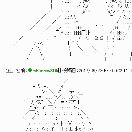
| / .:.:.:.:| , ｬ=ミ ,. ｬ=ミ xｉ |:
| }:.:.:.:.:.:l 〃 ん( ん( 狄 从:.:i:
／ }:.:.:.:.:.:| ` 乂ツ 乂ツノ /ｌ:.
／ ／|:.:.:.:.:小. ''' , ''' /ノ:.:.:. i:
／ ／ ｜:.:.:.:.:|-ﾍ. /i:ｉ|:.:.:.:.:
. ／ ／ ,ノ|:.:.:.:.:.:|:i:i:i:ｉ:...、 ´ ｀ ,:i:i:i:ｉ|:.:.:./
／ ／ ⌒人:.:.:.:.:|j:j:j:j厂〕ﾄ イ:i:i:i:i:i|:.:/
／ , , "´￣ ＼:.:|￣/ 〈i} ≧≦ { V:i:i:i:i|/
. ／ / r＜ } ヾ 〈 ＼ i} }￣￣￣￣
/ ´∨ } ＼ ＼ i} } {
/ V } ＼ ＼ / / 
ノ 〈 } ￣￣￣}}￣ 
165
名前：
◆mE5erswXUk
[
] 投稿日：
2017/06/23(Fri) 00:02:11 
／
-‐ミ‐-.､ ,ｲ'
∨: :＼ 〃 __,.rｭ‐-.､
_,.．-‐ｧ=‐-:､: : :Y／: : : : Ｘ'ヽ￣
´ ｿ;ｨ気¨￣＼:/;:=＝:≦ヲ¨ }
〃イ: ; ィ': ￣: : : : : : : : :＞.．
／￣〉': : : : : : : : : : : : : : : : : : .＼
' ｲ : : : : : : : :；: : : : : : : : : :ヽ: ヽ.
/.: : : : : : : : : :ハ: |: : :∨: :i: : :',: : ﾍ
. / : : : : : ﾊ: : ;彳 :|li: : :.L: :|ﾊ: ﾊ: : ﾊ