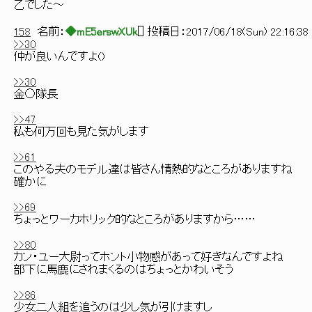
乙でした～
158
名前：
◆mE5erswXUk
[
] 投稿日：
2017/06/18(Sun) 22:16:38 
>>30
仲が良いんですよ()
>>30
金○隊長
>>47
私も何万回も見た気がします
>>61
このやる夫のモデル達は皆さん情熱的なところがありますね
確かに
>>69
ちょっとワーカホリック的なところがありますから……
>>80
カン・ユー大尉ってホント小物感があって好きなんですよね
部下に馬鹿にされまくるのはちょっとかわいそう
>>86
少女二人組を追うのは少し気が引けますし