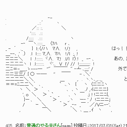
. ‐-
. ..::´ 丶
／::: ::. ＼
':::::. .:::
. /:::::: .:::: ヽ
-‐ ￣ヽ.::::::__ 〈7ﾊ ｒ ､
_ - ´ ._ } l::〈/ハ ﾏ∧. !/,! , はっ！
＿--､ ,' .） .ｌ ｌ::::: ﾏ,∧. ﾏﾊ. !/l ;, .!
ニニニ＼ l .!:::::::. ヾ∧. ﾏ,! .l/l ｌ'〉.! _ -‐ 
ニ二二二ヽ l .ｌ:::::::::. ヾ'､. V l'/ // !;;;;;;;;;;;;: !
二ﾆ＝-＿_,.ゝ---― ''" ￣￣￣ " ‐┴ ､;;;;;' 
ニニ三三/ .{ 〇 ー―‐ '' ￣￣ - ､＼'
二二二二＼.＼ ＿ ,. . ヽ.ヽ､_,...,_ 
＝＝=ﾆ二二＼｀ ､ ` ､.ヽ { ヽ 〈ニニﾆヽ
ヽ ＼ ＞ ｀ 、 ､ ､ ヽ .ﾉ ,.ｲiニニニ}
', ｏ ＼ ＞ _` _ 、 ヽ ￣ .j .! !ニニﾆ{、
}ー 、 ＼ ＞ _ _.ヽ ー‐ ' ﾉ !ニニニj
/ ｰ ＼ ＞ _‐- _￣ ´.／/Vニ-‐'、
, ￣＼ ＼ ､ ＿ ,.ｲ ヽ ,
405
名前：
普通のやる夫さん
[
sage
] 投稿日：
2017/07/01(Sat) 21