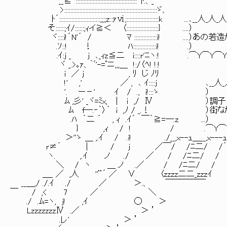
__≧´::::::::::::::::::::::::::::::::::::::::｀ﾄ.、_
>:::::::::::::::::::::::::::::::::::::::::::::::::::::::::::::ゞ、
ﾄ´:::::::::::::::::::::::::::;;;;z::ｧⅵ;:::::::::::::::::::::k ...､__人_
そ::::::;ｲ/::::::;ｨイ≧＜ 〈:::::::::::::::::::::} ..
ヾ::::i!´N'´ / ﾏ :::::::::::::::i! ....）あの若造
.ｿ::! ！ ﾊ:::::::::::::::i! .
.ｲ:j _ j ､_ｨz≦二 i::::r'ﾆヽ:! .⌒Y⌒Y⌒Y
ヾ _.>｡ｧ、｀ﾞ'-=ﾟニ,,,＿ !:/〈ﾍ! !:!
i ／ j , ﾘ じ ﾉﾘ
!' ,' ／ , ､ ｲ::::j ､__人_人_人_人_
'. ー－' ｲ / .,
ﾑ ,彡' _ヾ=ﾐx, ｜ i ,/ 
ﾑ f―.‐｀〉｀ i ,ﾉ / _.！ ）街なかでゴ
.ﾊ ｀二 ´ , ｨ .ｲ´ ￣
} ,ｨ / ! / .⌒Y⌒Y⌒Y⌒Y⌒Y⌒Y
＞''ゝ ＿ ,.ｲ / .i! ./__,x--ｭ＿__,x---ｭ
r≠´ | / j ／￣/ /ﾆ二/ /´
ヽ. ,.ｲ ノ ./ ／ / /ﾆ二/ /
＼ / ヽ ＿ ノ .／ / /ﾆ二/ /
＿_ ／ ,人 ''¨´ ／ ∨ 〈zzzz二二_zzzｲ
__＿,/ ./.ｲ ./ ／ ＞.、 ￣￣￣￣￣
￣ / ,< 7 ／ ＼
./ .ﾑ=ヽ, j! ,ｲ ◯ ＞
LzzzzzzzⅣ .／ ＞ ’
.レ' ＞ ’