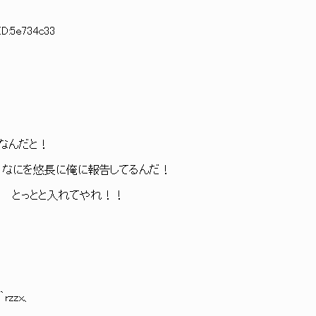
ID:5e734c33
} なんだと！
ﾊ なにを悠長に俺に報告してるんだ！
と入れてやれ！！
zx、