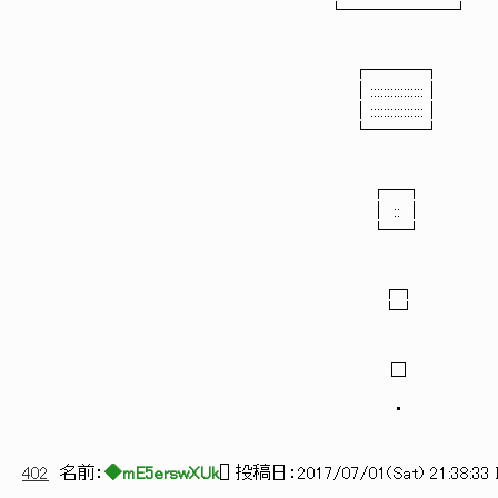
└──────┘
┌───┐
│::::::::::::::::│
│::::::::::::::::│
└───┘
┌─┐
│ :: │
└─┘
┌┐
└┘
□
・
402
名前：
◆mE5erswXUk
[
] 投稿日：
2017/07/01(Sat) 21:38:33 