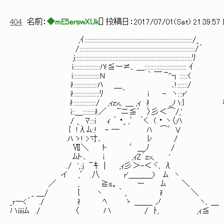
404
名前：
◆mE5erswXUk
[
] 投稿日：
2017/07/01(Sat) 21:39:57 
,ｲ::::::::::::::::::::::::::::::::::::::::::::::::::::::::::::::::::::::::/_
/:::::::::::::::::::::::::::::::::::::::::::::::::::::::::::::::::::::::::::::/´
j::::::::::::::::::::::::::::::::::::::::::::::::::::::::::::::::::::::::::::::ﾘ
i::::::::::::::::::ﾊ!≦ー≠、＿:::::::::::::::::::::::::::: ｲ
i::::::::::::::::::N ｀ ￣ ¨''┐::::::(
i!::::::::::::::::ﾊ ＿ ､!:::::::/
i!:::::::::::::::::ﾘ ｀ i - ヽ:::r'
i!:::::::::::::::/ ,ｨzx、＿ ,ｨ i! _,ハ:
i::＿::::::::i!／ ¨ニ≦′ 〉彡＜⌒/,'
/ _ ﾏ:::i ｨ ´ ・_ ,ﾞ ｀く ( ・ ヽ〈;
{ !λﾑ::! - ― ﾊ ⌒ﾞ V
.ﾊ ゝ! >寸､ ﾚ / とっと
Ⅶ＼ ト ′＿ﾉ /
ﾑト､ i ,ｨZ´zx、 '
./ ',:j ¨ｷ ｜ ,ｨ彡＞-＜ヾ、λ
イ ,′ .八 r'＿＿＿) ﾑ ヽ
／ , ≧s。 ー ﾑ ＼
_ ＿/ { ヽ ｀ ,. i! ＼
_rー<´ ./ i! ﾍ ゝ ＿＿_ ノ ヽ、＿
ハiiiiﾑ ./ 〈 ハ / ﾄ, ,ｨ≦ ｀rz