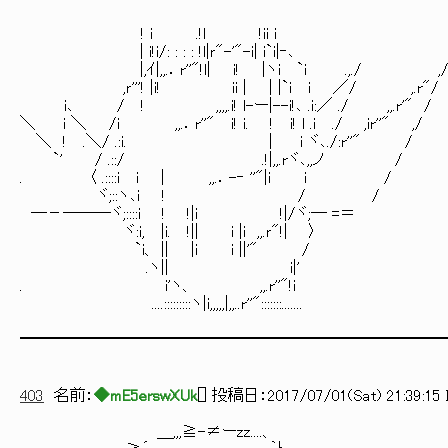
,, ,,
! i .!l !ii i / | /| ／
| i!i/: : : : !l|ｒ"-'"-i| i`i|‐､ /:::::i /::i |
|,ｲ|,,.．r''"!l| i! |ヽi `i .,./ ,/ /::::::::i |::::! 
,ｒ'''! |i! ii | | |`i i ／/ ,.r"/ ...i::::::::::i i:::
i､ / ! ,,,,.i! l-ー|--i!､ .i:／ ./ ,,.r'" / i:::::::::i.
＼ i ＼ /i ,,.．r''" i! i. ! i! l .i ./ ,ir''" ,/ .i:::::::
＼ ! .＼/ .:i. | i ヾ､./:r''" / .i:::::::::i i/
`' / .::/ .!|,,.rヾ､,,ノ / .i:::::::::":::
. 〈 .::::i i | ,,.．-‐ ''"|i i / i:::::
ヾ;::ヽ､i ! / / i:::::::::／
―－―――ヾ;::::i ! !|i !|/ヾ
ヾ:i, |i. !|| i |i ,,.ｒ"!| 〉 
`i、 || |i i ||'" 
.ヽ|| i|' i:::::::i
. i'ヽ、 ,,.r''"!i i
....:::::::::ヽ|i,,,,,|,,..r''":::::::..
━━━━━━━━━━━━━━━━━━━━━━━━━━
403
名前：
◆mE5erswXUk
[
] 投稿日：
2017/07/01(Sat) 21:39:15 
＿,,,≧-≠ーzz....、