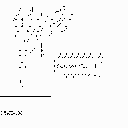
. ,.
| _,,.ｒ':/ ／::|
:::::i ./'''"´:::::/ .／:::::::|
.i::::::i /::::::::::,,./／:::::::／
:i i:::::::i/:::;.r''" ／:::::::／
 i::::i,/i:::::/'"´ .／:::::::／
::i. i:::/::::i:::/ ／:::::::／
:::::::i/:| ／::::::::／
:::::::／ |:::::::／
::::::::::／ i::／
 i/ ､__人_人_人_人_人_人_. 人
;― =＝ i::::::::i .） （
i:::::::i ）ふざけやがってッ！！..（
/ i:::::::i .） （
 ⌒Y⌒Y⌒Y⌒Y⌒Y⌒Y..Ｙ
::::/
..... i/
━━━━━━━━━━━━
ID:5e734c33