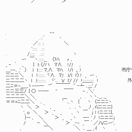
／ ＞ ’
. ‐-
. ..::´ 丶
／::: ::. ＼
':::::. .:::
. /:::::: .:::: ヽ
-‐ ￣ヽ.::::::__ 〈7ﾊ ｒ ､
_ - ´ ._ } l::〈/ハ ﾏ∧. !/,! ,
＿--､ ,' .） .ｌ ｌ::::: ﾏ,∧. ﾏﾊ. !/l ;,
ニニニ＼ l .!:::::::. ヾ∧. ﾏ,! .l/l ｌ'〉.! _ -‐ 、
ニ二二二ヽ l .ｌ:::::::::. ヾ'､. V l'/ // !;;;;;;
二ﾆ＝-＿_,.ゝ---― ''" ￣￣￣ " ‐┴ ､;;;;;' /
ニニ三三/ .{ 〇 ー―‐ '' ￣￣ - ､＼'
二二二二＼.＼ ＿ ,. . ヽ.ヽ､_,...,_
＝＝=ﾆ二二＼｀ ､ ` ､.ヽ { ヽ 〈ニニﾆヽ
ヽ ＼ ＞ ｀ 、 ､ ､ ヽ .ﾉ ,.ｲiニニニ}
', ｏ ＼ ＞ _` _ 、 ヽ ￣ .j .! !ニニﾆ{、
}ー 、 ＼ ＞ _ _.ヽ ー‐ ' ﾉ !ニニニj
/ ｰ ＼ ＞ _‐- _￣ ´.／/Vニ-‐'、
, ￣＼ ＼ ､ ＿ ,.ｲ ヽ ,