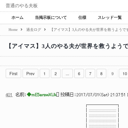
普通のやる夫板
ホーム
当掲示板について
仕様
スレッド一覧
Home
過去ログ
【アイマス】3人のやる夫が世界を救うようです
【アイマス】3人のやる夫が世界を救うようで
First
Prev
1
2
...
6
7
8
9
10
401
名前：
◆mE5erswXUk
[
] 投稿日：
2017/07/01(Sat) 21:37:51 
┌──────┐
│::::::::::::::::::::::::::::::::│
│::::::::::::::::::::::::::::::::│
│::::::::::::::::::::::::::::::::│
│::::::::::::::::::::::::::::::::│