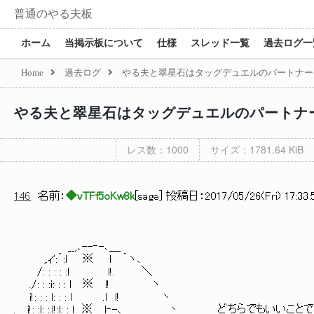
普通のやる夫板
ホーム
当掲示板について
仕様
スレッド一覧
過去ログ一
Home
過去ログ
やる夫と翠星石はタッグデュエルのパートナー
やる夫と翠星石はタッグデュエルのパートナ
レス数：1000
サイズ：1781.64 KiB
146
名前：
◆vTFf5oKw8k
[
sage
] 投稿日：
2017/05/26(Fri) 17:33:
__,､--‐-､＿
,.ｨ':´:l ※ l ｀ヽ､
/: : : : :l l!. ＼
./: : :i: : : l ※ l! ヽ
i!: : : l: : : l .l l! ヽ
. i!: :l: :.l!:l: : l ※ l‐-､_ 丶 どちらでもいいこと