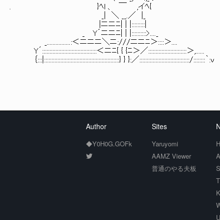
. }ﾍl 、 ￣ ,イﾍ{
_| ＼ __.／ |_
|ニニﾆ| | |:::::::::|
_ Y´ニニﾆ| | |::::::::::>...._
_................:＜ニニニ＼ニ:///ニニﾆ＞::::＞....
Y´:::::::::::::::::::::::::::::::::::::＜ニﾆ{ { {ﾆ＞／::::::::::::::::::::::::::＞,......
｛:::|:::::::::::::::::::::::::::::::::::::::::::::::::::} } }:／::::::::::::::::::::::::::::::::::/::::::::｀:v
Author
Sites
N
◆Y0H0G.GOFk
Yaruyomi
H
AAMZ Viewer
A
普通のやる夫板
S
T
K
W
U