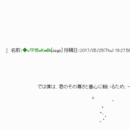
7
名前：
◆vTFf5oKw8k
[
sage
] 投稿日：
2017/05/25(Thu) 19:27:5
では僕は、君のその尊さと善心に報いるため、一つプ
o
ﾟ
・
・． 
｡ﾟ
ﾟ 。 