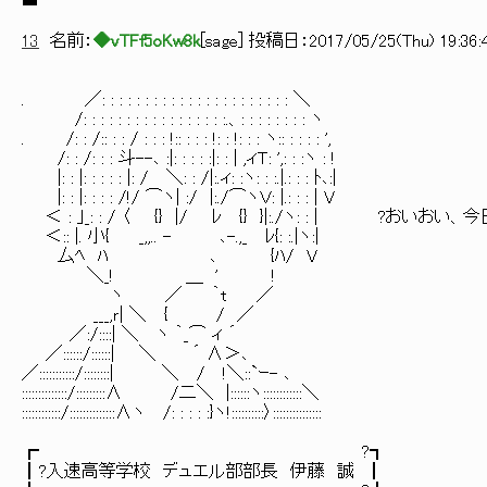
■─────────────────────────
13
名前：
◆vTFf5oKw8k
[
sage
] 投稿日：
2017/05/25(Thu) 19:36:
. ／: : : : : : : : : : : : : : : : : : : : : : ＼
/: : : : : : : : : : : : : : : : :.、: : : : : : : : ヽ
. /: : /:: : : / : : : !:: : : : !: : !: : : ヽ:: : : : : ',
/: : /: : : 斗--､ :|: : : : :|: : | ,ィＴ: ',: : :ヽ : !
|: : |: : : : : |: / ＼: : /|:.ィ: :ヽ: : :.|.: : : ﾄ､:|
|: : |: : : : /!/ ⌒ヽ| :/ |:./⌒ヽＶ: |.: : : | V
＜ : ｣_: : / 〈 {} |/ ﾚ {} }|:./ヽ: : | ?おい
＜:: |. 小{ _,,.. - ､-.,_ ﾚ{: :.|ヽ:|
厶ﾍ ﾊ ､ {ﾊ/ V
＼_! ＿ ' !
ヽ ／ ｀t ／
___,ｒ| ＼ { / ／
／:/::::| ＼ ヽ ｀_⌒ ィ ´
／::::::/::::::| ＼ ´ ∧＞､
／:::::::::::/::::::::| ＼ / !＼::`ｰ- ､
::::::::::::::/:::::::::∧ /二＼ |::::::ヽ::::::::::::＼
::::::::::::/::::::::::::::∧ヽ /: : : : :}ヽ!::::::::::〉:::::::::::::::
┏ ?┓
┃?入速高等学校 デュエル部部長 伊藤 誠 ┃