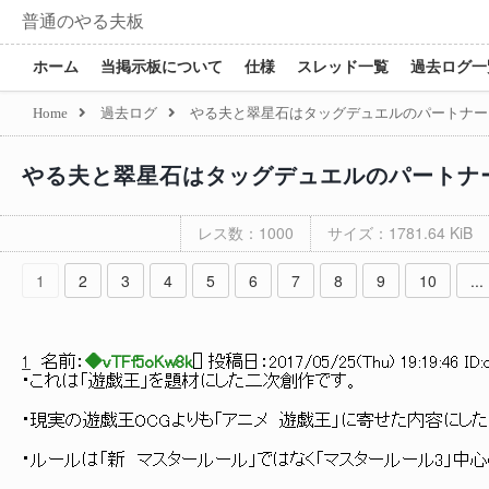
普通のやる夫板
ホーム
当掲示板について
仕様
スレッド一覧
過去ログ一
Home
過去ログ
やる夫と翠星石はタッグデュエルのパートナー
やる夫と翠星石はタッグデュエルのパートナ
レス数：1000
サイズ：1781.64 KiB
1
2
3
4
5
6
7
8
9
10
...
1
名前：
◆vTFf5oKw8k
[
] 投稿日：
2017/05/25(Thu) 19:19:46 ID:
・これは「遊戯王」を題材にした二次創作です。
・現実の遊戯王OCGよりも「アニメ 遊戯王」に寄せた内容にし
・ルールは「新 マスタールール」ではなく「マスタールール3」中