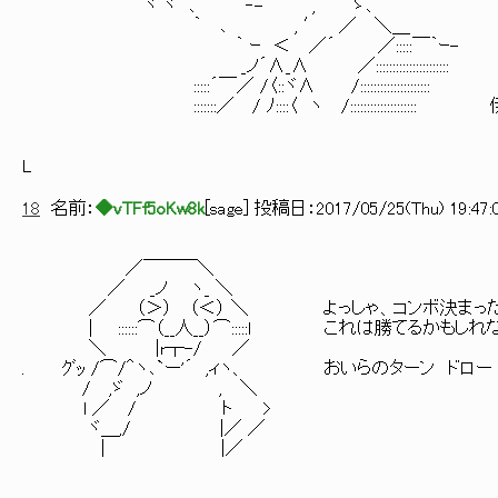
ヾ ヾ ､ ‐- , ゝ､
｀ ､ , ′ ／ ＼＿
｀ ｰ ＜ ／´ ／:::::￣｀ｰ-
_ノ´∧_∧ ／::::::::::::::::::::::
:::::´￣／ /〈::ヾ∧ /:::::::::::::::::::::
:::::::／ / ﾉ::::〈 ヽ /:::::::::::::::::::: 
L
18
名前：
◆vTFf5oKw8k
[
sage
] 投稿日：
2017/05/25(Thu) 19:47:
／￣￣￣＼
／ _ノ ヽ_ ＼
／ （＞） （＜） ＼ よっしゃ、コンボ決まっ
| ::::::⌒（__人__）⌒:::::l これは勝てるかもしれ
＼ |r┬-/ ／
. ｸﾞｯ /⌒/＾ヽ､`ー'´ ,ィヽ、 おいらのターン ドロー
/ ,ゞ ,ノ , ＼
l ／ / ト >
ヾ＿,/ |／ ／
| |／