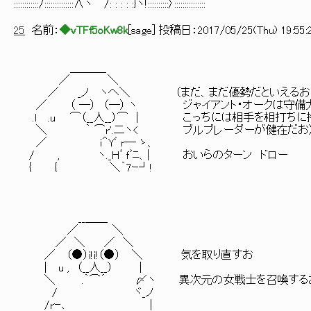
::::::::::::/::::::::::::::∧ヽ /: : : : :}ヽ!::::::::::〉:::::::::::::::
25
名前：
◆vTFf5oKw8k
[
sage
] 投稿日：
2017/05/25(Thu) 19:55:
＿＿＿_
／ ＼
／ _ノ ヽへ＼ （まだ、まだ優勢だといえるお
／ （ ―） （―） ヽ ジャイアント・オークは守備
.l .u ⌒（__人__）⌒ | こっちには相手を相打ちに
＼ ｀ ⌒r'.二ヽ< ブルブレーダーが健在だお
／ ｉ＾Yﾞ r─ ゝ、
/ , ヽ._Ｈﾞ ｆﾞﾆ、| おいらのターン ドロー
{ { ＼｀7ｰ┘!
__＿＿
／ ＼
／ ＼ ／ ＼
／ （●）i!i!（●） ＼ 気を取り直すお
| u , （__人__） |
＼ .｀⌒´ 〆ヽ 異次元の女戦士を召喚する
/ ヾ_ノ
/rｰ､ |