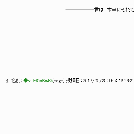
――――――君は 本当にそれでよか
4
名前：
◆vTFf5oKw8k
[
sage
] 投稿日：
2017/05/25(Thu) 19:26:2