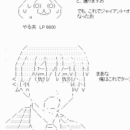
／ ／ ＼＼ と、通りますお
／ し （○） （○） ＼
| ∪ （__人__） J | でも、これでジャイアント・
＼ u ｀⌒´ ／ なったお
やる夫 LP 6600
. ／: : : : : : : : : : : : : : : : : : : : : : ＼
/: : : : : : : : : : : : : : : : :.、: : : : : : : : ヽ
. /: : /:: : : / : : :.!:: : : : !: : !: : : ヽ:: : : : : ',
/: : /: : : : :|: : ／|: : : : :|: : |: : : : :',: : :ヽ : !
|: : |: : : : : |: 7‐- |: : :,/|: : /-‐'|: :|.: : : ﾄ､:|
|: : |: : : : /!/ｨ==､| :/ |:./ ,==､Ｖ: |: : : | V まあな
＜ : ｣_: : / 〈 仇ﾘ |/ ﾚ 仇ﾘ〉|:/ヽ: : | 俺はこれで
＜:: |. 小{. ｀ ´ ｀ ´ ﾚ{: :.|ヽ:|
厶ﾍ ﾊ ､ {ﾊ/ V
＼_! ＿ ' !
ヽ ／ ｀t ／
___,ｒ| ＼ { / ／
／:/::::| ＼ ヽ ｀_⌒ ィ ´
／::::::/::::::| ＼ ´ ∧＞､
／:::::::::::/::::::::| ＼ / !＼::`ｰ- ､
::::::::::::::/:::::::::∧ /二＼ |::::::ヽ::::::::::::＼