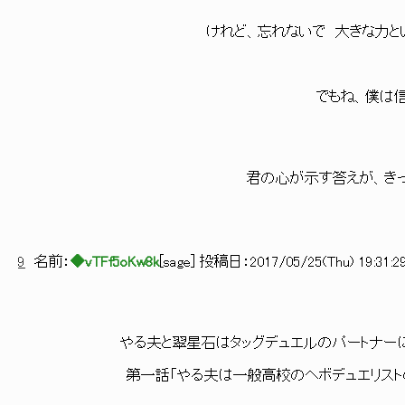
けれど、忘れないで 大きな力というものは
でもね、僕は信じてい
君の心が示す答えが、きっと素晴らし
9
名前：
◆vTFf5oKw8k
[
sage
] 投稿日：
2017/05/25(Thu) 19:31:2
やる夫と翠星石はタッグデュエルのパートナーにな
第一話「やる夫は一般高校のヘボデュエリストの