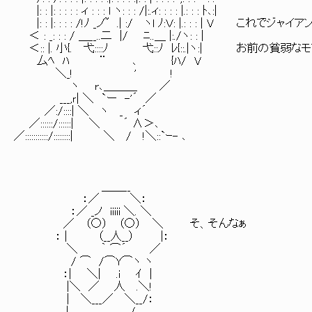
|: : |: : : : : ィ : : : l ヽ: : : /|:.ィ: : : : |.: : : ﾄ､:|
|: : |: : : : /!ﾉ _ノ~ .| :/ ヽl ﾉ:Ｖ: |.: : : | V 
＜ : _: : : / ＿__..二 |/ ﾆ..＿ |:./ヽ: : |
＜:: |. 小{. 弋::::ﾉ 弋::ﾉ ﾚ{::.|ヽ:| お前の
厶ﾍ ﾊ ¨ ､ {ﾊ/ V
＼_! ' !
ヽ r､＿＿＿ ／
___,ｒ| ＼ `ー -'´ ／
／:/::::| ＼ ヽ _ ィ´
／::::::/::::::| ＼ ´ ∧＞､
／:::::::::::/::::::::| ＼ / !＼::`ｰ- ､
＿＿__
：／ ＼：
：／ _ノ iiiii ＼. ＼
／ （○） （○） ＼ そ、そんなぁ
： | （__人__） |：
＼ ｀ ⌒´ ／
/ ⌒ /⌒Y⌒ヽ ヽ
：| ＼| .i ｲ |
|＼ ／ 人 .＼!
| ＼___／ ＼__/：