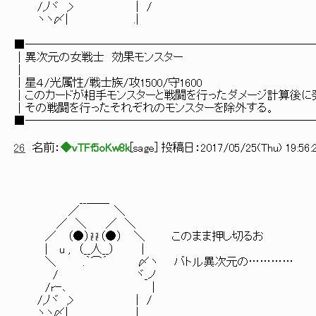
/,ﾉヾ ,> | /
ヽヽ〆| .|
■─────────────────────────
│異次元の女戦士 効果モンス
│ 
│星４/光属性/戦士族/攻1500/守1
│このカードが相手モンスターと戦闘を行ったダメージ計算後に
│その戦闘を行ったそれぞれのモンスターを除
■─────────────────────────
26
名前：
◆vTFf5oKw8k
[
sage
] 投稿日：
2017/05/25(Thu) 19:56:
__＿＿
／ ＼
／ ＼ ／ ＼
／ （●）i!i!（●） ＼ このまま押し切るお
| u , （__人__） |
＼ .｀⌒´ 〆ヽ バトル異次元の…………
/ ヾ_ノ
/rｰ､ |
/,ﾉヾ ,> | /
ヽヽ〆| .|