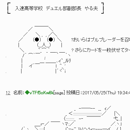
┏ ┓
┃ 入速高等学校 デュエル部副部長 やる夫 ┃
┗ ┛
＿＿＿
／ ＼
／ ＼ , , ／＼
／ （●） （●） ＼ ?おいらはブルブレーダーを召
| （__人__） |
＼ `_⌒_´＿__ ＿_ ? さらにカードを一枚伏せてタ
. /´ ⌒｀￣ , ´ ｀ヽ
| ＿ﾞ＿＿_､ィ`_,ﾙﾘ
| イ´￣ l ^_ '
. | |´ヾ｀i
12
名前：
◆vTFf5oKw8k
[
sage
] 投稿日：
2017/05/25(Thu) 19:34:
_ -──-- __ ｨ／
. _ ＜:::::::::::::::::::::::::::::::::／ |＼
〈::::::::::_ -‐ ￣￣￣ 弋...|
＿_r‐／ ￣￣ ヽﾏ::／ ／.ヽ.l
. /｀丶＿＼:::::{ l`ｰ-ﾆ_))/へﾍrｰ---─イ....../..}