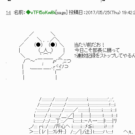
┗ ?┛
14
名前：
◆vTFf5oKw8k
[
sage
] 投稿日：
2017/05/25(Thu) 19:42:
／ ＼
／ ＼ , , ／＼
／ （●） （●） ＼ 当たり前だお！
| （__人__） | 今日こそ部長に勝って
＼ ` ⌒ ´ ,／ ?連敗記録をストップしてやる
. /⌒～"￣,￣￣〆⌒,ﾆつ
| ,＿_＿ﾞ＿__､rヾｲｿ⊃
| ｀l￣
. | |
/::::::::::::/::::::::::::/:::::::::::::::::::::i::::::::::::::::::::::',:::',
/:::::::::::/:::::::::::::/::::::::::::::::::::::::i:::::::::::::::::::::::!::::i
,'::::::::::::/:::::::::::::/::::::::::／::::::::::::|:::::::::::::i:::::::::i::::l
l:::::::::::/:::i:::::::::/＿::／|::::::::|::::::::|:::::::::::::l:::::::::l::::l
i:::::::::/:::/::::::丁:::／￣i::::::::l:::ｰ∧一:::::::|!:::::::|'ﾘ
_ノ::::┌i:::/::::::/斤心ヘ i:::::::::i::::ﾒ≦i::::::::::::i:!::::::!
＞:::::｛ ﾚ' |:::::7ﾚ升::｝ /:::／|:/辻:｝l::::::::::ハ