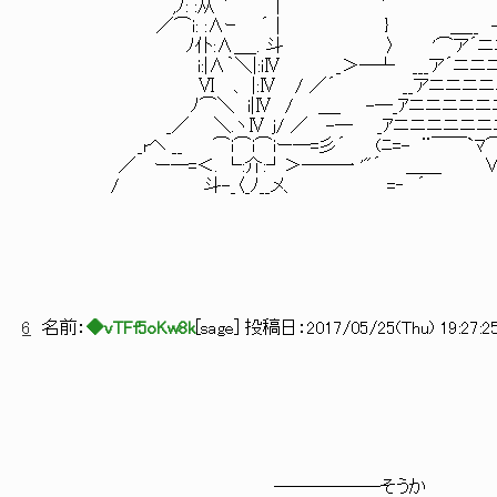
,ﾉ: :从 ` ⌒| ′ _-ニ
／⌒i: :∧ｰ ´｜ } ＿__ -ニニニニ
ﾉ仆:∧＿_. 斗 〉 '⌒ア´ニニニニ
i:|∧｀＼|:iⅣ _＞―┴ ___ア´ニニニニﾆア
Ⅵ 、 |:Ⅳ / ／´ __アニニニニニﾆ(__jL_
ﾉ⌒＼ i|Ⅳ / ＿_ -―_ｱニニニニニニニ弌
_／ ＼.ヽⅣ j/ ／ -― _ｱニニニニニニニニﾆﾆ弌ニ
_rヘ __ ⌒i⌒i⌒iー―=彡´ (ﾆ=- ¨￣￣`ﾏ
／ ー―=＜. └:介:┘＞――一 '"´ ＿＿ ∨ 
/ 斗-_〈_ﾉ__メ、 =‐ ´ VⅣ/ ｱ
6
名前：
◆vTFf5oKw8k
[
sage
] 投稿日：
2017/05/25(Thu) 19:27:2
――――――そうか