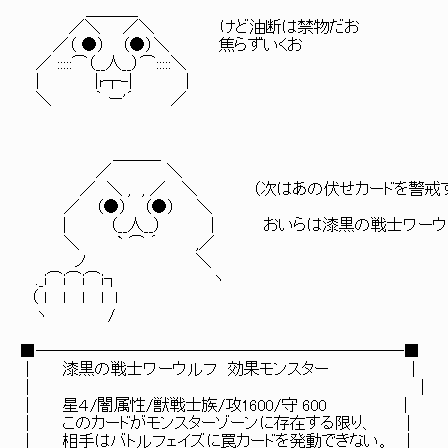
＿＿＿_
／＼ ／＼ けど油断は禁物だお
／（ ●） （●）＼ 焦らずいくお
／ :::::⌒（__人__）⌒:::::＼
| |r┬-| |
＼ ｀ ー'´ ／
＿＿＿
／ ＼
／ ＼ , , ／ ＼ （次はあの伏せカードを警戒す
／ （●） （●） ＼
| （__人__） | おいらは漆黒の戦士ワーウ
＼ ` ⌒ ´ ,／
ノ ＼
._i⌒i⌒i⌒i┐ ヽ
（ l l l l l
ヽ /
■───────────────────────■
│ 漆黒の戦士ワーウルフ 効果モンスター │
│ │
│ 星４/闇属性/獣戦士族/攻1600/守 600 │
│ このカードがモンスターゾーンに存在する限り、 │
│ 相手はバトルフェイズに罠カードを発動できない。 │