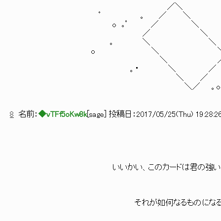
／＼
ﾟ 。 ／ ＼
o ｡ﾟ ／ ＼ 
／ ＼ ﾟ 
｡ ＼ ＼ ﾟ
o ＼ 
＼ ／ 
。・ ＼ ／
＼ ／ 
＼／ 。o
8
名前：
◆vTFf5oKw8k
[
sage
] 投稿日：
2017/05/25(Thu) 19:28:2
いいかい、このカードは君の強い感情に反
それが如何なるものになるかは君