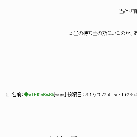
当たり前だ
本当の持ち主の所にいるのが、あのカード
5
名前：
◆vTFf5oKw8k
[
sage
] 投稿日：
2017/05/25(Thu) 19:26:5