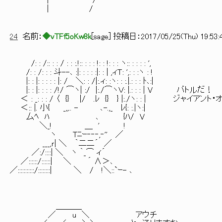
| /
| /
24
名前：
◆vTFf5oKw8k
[
sage
] 投稿日：
2017/05/25(Thu) 19:53:
/: : /:: : : / : : :.!:: : : : !: : !: : : ヽ:: : : : : ',
/: : /: : : 斗--､ :|: : : : :|: : | ,ィＴ: ',: : :ヽ : !
|: : |: : : : : |: / ＼: : /|:.ィ: :ヽ: : :.|.: : : ﾄ､:|
|: : |: : : : /!/ ⌒ヽ| :/ |:./⌒ヽＶ: |.: : : | V バトルだ！
＜ : _: : : / 〈 {} |/ .ﾚ {} } |:./ヽ: : | ジャ
＜:: |. 小{ _,,.. - ､-.,_ ﾚ{: :.|ヽ:|
厶ﾍ ﾊ ､ {ﾊ/ V
＼_! ＿ ' !
ヽ Tﾆｰ‐‐‐,‐'' ／
___,ｒ| ＼ ｀二二´ ／
／:/::::| ＼ ヽ ｀_⌒ ィ´
／::::::/::::::| ＼ ´ ∧＞､
／:::::::::::/::::::::| ＼ / !＼::`ｰ- ､
＿＿＿_
／ u ＼ アウチ