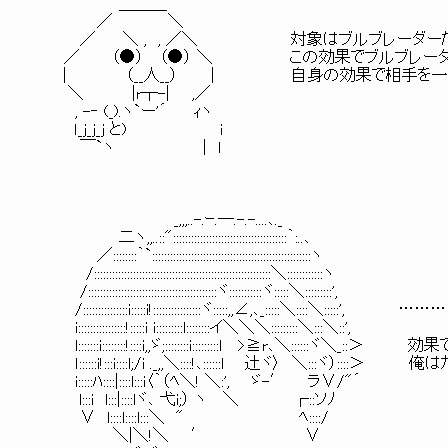
＿＿＿
／ ＼
／ ＼ , , ／＼ 対象はブルブレーダー
／ （●） （●） ＼ この効果でブルブレーダ
| （__人__） | 自身の効果で相手を一方
＼ |r┬-| ,／
, -‐ (_).ヽ`ー'´ ｨヽ
ｌ_ｊ_ｊ_ｊ と) i
￣`ヽ | l
_,,,..-.ｰ.─.-.-....､._
二ヽ,,..::"::::::::::::::::::::::::::::::::::::::｀:..､
／::::::::｀`:::::::::::::::::::::::::::::::::::::::::::::::::::::ヽ
/:::::::::::::::::::::::::::::::::::::::::::::::::::::::::::＼::::::::::::ヽ
/:::::::::::::::::::::::::::::::::::::::::::ヾ:::::::::::ヾ:::::＼:::::::::',
/:::::::::::::::i:::::i!::::::::::::::::ヾ:::::,,∠,､_:::::＼::::＼:::::', 
i::::::::::::::::!:::::i i:::::::::l::::::::イ＼＼＼:::::::::＼:::＼::',
l:::::::i::::::::!::::i,,ゞ;::::::::i:::::::::l >≧r､＼:::::
ｌ::::::i!:::i::::l;/i ._,,＼::::!､::::::l 辻ヾ〉 ＼:::ヾ
i:::::ﾊ::::|::::l:::i〈｀（ﾍ＼! ＼:', ゞ-′ ラ∨/"´
l:::i l:::|::::lヾ､ 弋i;） ヽ ＼ ┌::ソﾉ
∨ l::::l::::l:::＼ " ﾍ::::/
＼|＼!＼ ′ ∨