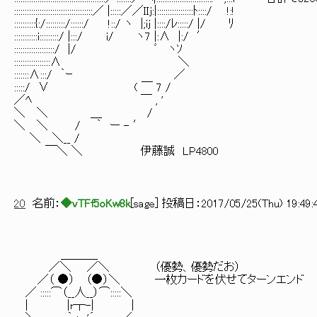
:::::::::::::::::::::::::::::::::::::／ |:::::／／IIj:|:::::::::::::::::ﾄ::::/ !:!
::::::::::{:/:::::::::/::::::/ !::/ ヽ |;iｊ |::::/ﾚ:::::/ |/ ﾘ
:::::::::::i:::::::::/ |:::/ i/ ヽ7 |:∧ |:/ ′
:::::::::::::::::::/ |/ ﾞ ヽｿ
:::::::::::::::::∧ ＼
:::::::∧:::/ ｀ｰ ／
:::::/ ∨ ( ￣ 7 /
／ﾍ ￣ , '
＼ ＼ ＿ /
＼ ＼ / ｀ ー - ′
＼ ＼__ /
￣＼ ＼ 伊藤誠 LP4800
20
名前：
◆vTFf5oKw8k
[
sage
] 投稿日：
2017/05/25(Thu) 19:49:
＿＿＿_
／＼ ／＼ （優勢、優勢だお）
／（ ●） （●）＼ 一枚カードを伏せてターンエンド
／ :::::⌒（__人__）⌒:::::＼
| |r┬-| |