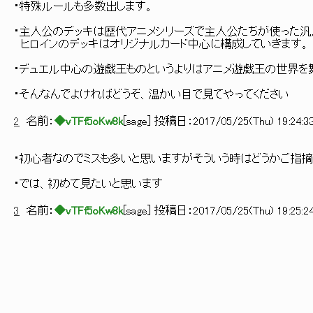
・特殊ルールも多数出します。
・主人公のデッキは歴代アニメシリーズで主人公たちが使った汎
ヒロインのデッキはオリジナルカード中心に構成していきます。
・デュエル中心の遊戯王ものというよりはアニメ遊戯王の世界を
・そんなんでよければどうぞ、温かい目で見てやってください
2
名前：
◆vTFf5oKw8k
[
sage
] 投稿日：
2017/05/25(Thu) 19:24:3
・初心者なのでミスも多いと思いますがそういう時はどうかご指摘
・では、初めて見たいと思います
3
名前：
◆vTFf5oKw8k
[
sage
] 投稿日：
2017/05/25(Thu) 19:25:2