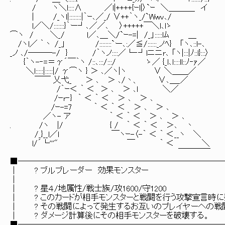
/ ヽ＼l::::∧ ／l|++++{ｰl|〉`ｰ ＼＿＿＿_ イ
| /_ヽl|::::::::|｀ｰ､／_/ ∨++｀ヽ_/`Wwv､/
l／＼/:::::::}｀ー┘､／／､ 〉+++++￣＼l､lゝ
⌒ヽ / ＼_/ l／､＿＼/`ｰ-=| /_」:::::lﾑ ＿
/ヽl／ ｀丶 /_」 /::::::::`ー､:／≦/::::::_ノﾍ} 「ヽ､::l-､
_ノ ､/───-/ } /｀ヽノ::::／└‐┘lニニr､ 「ヽ|:::|ﾉ::l}:::〉
{｀ヽ-‐=＝γ´￣｀ヽ /::､:::/:::/ ゝ／ {_l､l::::ll::ﾉ‐ｧ／
＼l:::::|:::::|/ γ⌒ヽ } ＞ ､／ヽ|ヽ ∨ ＼＿＿／
￣￣ 乂弋_ ＞ ､ ＞ ､/丶、 ∨､＿_／
/｀ｰ＜ ｀ ＜ ＞ ､ ＞ ､l ＼／
/ｰr‐} ｀ ＜ ｀ ＜ ＞ ､ ＞ ､
/ｰ-=7 ｀ ＜ ｀ ＜ ＞ ､ ＞ ､
／ヽ- ア ｀ ＜ ｀ ＜ ＞ ､ ＞ ､
. /ヽ |/ { / ｀ ＜ ｀ ＜ ＞､ 丶
/_}__l／l ￣ヽｰ-〈-｀ ＜ ｀ ＜__ヽ ＼
l/´└'''" ￣ ｀ ＜ ＼
￣￣￣￣
■─────────────────────────
│ ? ブルブレーダー 効果モ
│ 
│ ? 星４/地属性/戦士族/攻1600
│ ? このカードが相手モンスターと戦闘を行う攻撃宣
│ ? その戦闘によって発生するお互いのプレイヤーへの戦闘
│ ? ダメージ計算後にその相手モンスタ