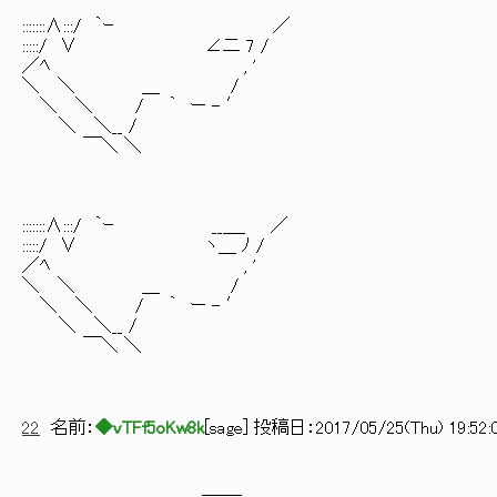
:::::::∧:::/ ｀ｰ ／
:::::/ ∨ ∠二 7 /
／ﾍ , '
＼ ＼ ＿ /
＼ ＼ / ｀ ー - ′
＼ ＼__ /
￣＼ ＼
:::::::∧:::/ ｀ｰ __＿_ ／
:::::/ ∨ ヽ＿ ﾉ /
／ﾍ , '
＼ ＼ ＿ /
＼ ＼ / ｀ ー - ′
＼ ＼__ /
￣＼ ＼
22
名前：
◆vTFf5oKw8k
[
sage
] 投稿日：
2017/05/25(Thu) 19:52:
＿＿_