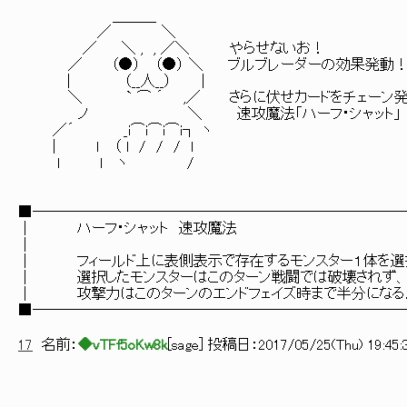
＿＿＿
／ ＼
／ ＼ , , ／＼ やらせないお！
／ （●） （●） ＼ ブルブレーダーの効果発動
| （__人__） |
＼ ` ⌒ ´ ,／ さらに伏せカードをチェーン発
ノ ＼ 速攻魔法「ハーフ・シャット」
／´ _i⌒i⌒i⌒i┐ ヽ
| ｌ （ l / / / l
l l ヽ /
■─────────────────────────
│ ハーフ・シャット 速攻
│ 
│ フィールド上に表側表示で存在するモンスター１体を選
│ 選択したモンスターはこのターン戦闘では破
│ 攻撃力はこのターンのエンドフェイズ時まで半
■─────────────────────────
17
名前：
◆vTFf5oKw8k
[
sage
] 投稿日：
2017/05/25(Thu) 19:45: