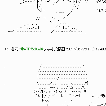
_,＞::::::::i ヘ|:::/ ゞ‐" /／ ′ゞ‐' l:::l:::/ 
￣｀￣｀＼:|:/ ′ ､ ∧!/
＼|＼ / ′ 俺のターン、
_{i ｀ ￣´ ／
// ｀＼ ＞ _ イ
_,､-;'´;;;i `ｰ ､, _ﾉ iヽ、
_,､-;;"´;;;;;;;;/;;;;;l ／ﾍ l;;;;;ﾍｰ,,､
_,､-;ｰ'´;;;;;;;;;;;;;;;;;;;;;/;;;;;;;;;ヽ ／::::::::∨;;;;;;;;ﾍ;;;;;｀';;;;;;;､_
15
名前：
◆vTFf5oKw8k
[
sage
] 投稿日：
2017/05/25(Thu) 19:43:
. /:::::::::::::::::::::::::::::::::::::::::::::::::::::::::ヽ
/::::::::::::::::::::::::::::::::::::::::::::::::::::::::::::::::.
,:::::::::::::::::::::::::::::::::::::::::::::::::::::::::::::::::::::.
{:::::::::::::::::::::::::::/:|::::::::::::::::::::::::::::::::::::::
. ':::::::::::::::;.ｨ :::/ |:::::::::::ハ::::::::::::::::::ﾊ}
＿}:::::::::::ー--- z |::::::::/ｨ≦ ::::::::::ﾊ::!
. ＞::::/i : / r乍t7 从: / 乍ﾌ:::::::::/ ﾘ
⌒)斗.|::/ l/└¨ ﾚ' ¨¨ /Vﾊ{ よし、俺
l/从. , /
r}. ‐‐ ／ デーモンの騎兵を