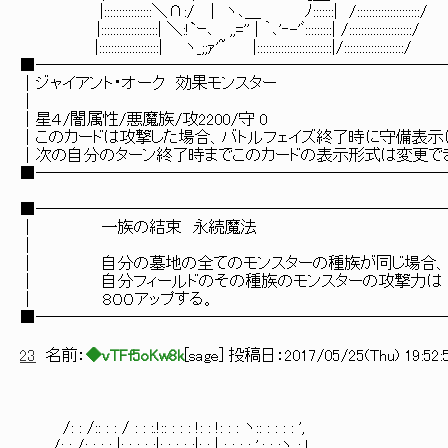
|::::::::::::::::＼∩:/ | ヽ､＿ ﾉ:::::::| /:::::::::::::::::::::/
|:::::::::::::::::::| ＼:!`ｰ､ ,,='' | ｀､'‐-'ﾞ:::::::::| /:::::::::::::::::::::/
|::::::::::::::::::::| ヽ_;;ｧ'~ |:::::::::::::::::::::::::|/::::::::::::::::::::/
■─────────────────────────
│ジャイアント・オーク 効果モンスタ
│ 
│星４/闇属性/悪魔族/攻2200/守 
│このカードは攻撃した場合、バトルフェイズ終了時に守備表示
│次の自分のターン終了時までこのカードの表示形式は変更で
■─────────────────────────
■─────────────────────────
│ 一族の結束 永続魔法
│ 
│ 自分の墓地の全てのモンスターの種族が同じ場合
│ 自分フィールドのその種族のモンスターの攻撃力
│ ８００アップする。
■─────────────────────────
23
名前：
◆vTFf5oKw8k
[
sage
] 投稿日：
2017/05/25(Thu) 19:52:
/: : /:: : : / : : :.!:: : : : !: : !: : : ヽ:: : : : : ',
/: : /: : : : |: : : : :|: : : : :|: : | : : : : ',: : :ヽ : !