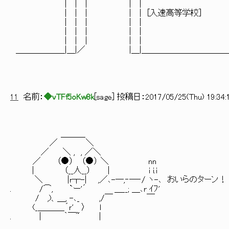
￣￣￣￣￣￣| | | | |￣￣￣￣￣￣￣￣￣￣
| | | | | [入速高等学校]
| | | | |
| | | | |
| | | | |
＿＿＿＿＿＿|＿|／ |＿|＿＿＿＿＿＿＿＿＿＿＿
11
名前：
◆vTFf5oKw8k
[
sage
] 投稿日：
2017/05/25(Thu) 19:34:
＿＿＿
／ ＼
／ ＼ , , ／＼
／ （●） （●） ＼ nn
| （__人__） | i i.i
＼ |r┬-| ,／､-─,‐─‐/ ヽ-､ おいらのターン！
. /⌒, `ー'´ ＿__; ＿､r ｲﾌ'
/ ,)、＿, -､_ ,/￣ ￣
(_＿＿＿_´ｒ' 〉 l
. | ｀￣~ |