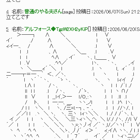
立て乙ー
4
名前：
普通のやる夫さん
[
sage
] 投稿日：
2026/06/07(Sun) 21:2
立て乙です
5
名前：
アルフォース◆TgzW2XH2yKiP
[
] 投稿日：
2026/06/20(Sa
＞──┐ ∧ ＼ ｌ ∨
イ´ ./ ∧ ＼ ｌ ∨
ィイ─.、 / ∧ ＼ .ｌ ∨
ｌ .ｌ 、∧ ＼＿ .ｌ .∨
ｌ ｌ ﾍ∧ , イ´ 丶、ｌ,＿＿ ∨
ｌ .∨ _ .ﾍﾍ／ ｌヽ、 ｀丶、 ,.イ
ヽ ＼＿＿ィ´ ＼ ｌ .ｌ ヽ ｌ, ィ´ .ｌ
二──┬＝─ 、｀ ＜、／ヽ、 ｌ ヽ ｌ .ｌ
´ ｌ ヽ´ ｀丶、 ｀ゝ丶、 ヽ、 ヽ ｌィイ /
ｌ.∧ ｌ /丶、 丶、 ヽ ｌ ｌ /´ｌ ./
ｌｌ ｌ ｌ .ｌ /丶、 /｀ゝ、 ｌ ｌ ヽ ∩/ 
ｌｌ ∨ ｌ __ｌイ,＞─ ｌ/O,::ヽ .ｌ ｌ .ｌｌ .ｌ
/ ト、 ｌ ─,─、＿ ヽヽ_ノｌ ｌ ｌ .ｌﾍ ｌヽ
/ ｌ ｌ ヽ＼ ｌ ヽ、/三=ｌ.‐┐、‐´、 .ｌ ｌ //ヽ/、ｌ
／／ｌ ｌ .ヽ ＼ ヽ、 ヽ、三ヽ ｌィヽ＼＼ ｌ ./ / /´ヽ、ｌ、
イ ／ ｌ ｌ ヽ ＼＼ ＼三ヽィヽ＼,ヘ ＼ ｌ/./ /ヽ、//ｌ ∨
´／ ｌ ｌ ｌ .＼ ＼＼ ヽ,=;ヽ丿イ ／｀丶,ｌ/／ヽヽｌ｀´ ｌ 
ヽ ﾍ ﾍ ﾍ ＼ ＼ゝ、丿/´ ィ＞ ´ ィ,イ∧ ヽヽ、/ ｌ .ｌ
ヽ ヽ´ﾍﾍ ﾍ .＼ ｌ ´ ７´ イ´ ／ ｌ ヽィヽ二ｌ／