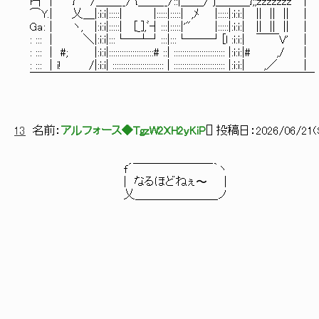
r┐｜ } /＿＿__/ {＿＿__/::|＿＿/ j＿＿＿};;zzzzzzz ｜
⌒Y.| 乂＿|:i:i|:::::| |:::::|:::::| ,ﾒ |:::::|:i:i:| || || || |
Ga:｜ ヽ, |:i:i|:::::| [_],ﾞ┤:::|:::::|'" |:::::|:i:i:| || || || |
: ::: ｜ ＼|:i:i|:::└―┴┘:::|:::└──┘[l :i:i:| ￣￣V' |
: ::: ｜ #; |:i:i|:::::::::::::::::::::# ::| :::::::::::::::::::::::: |:i:i:|# ,/ |
: ::: ｜i! /|:i:i| :::::::::::::::::::::::: | :::::::::::::::::::::::: |:i:i:| ,／ |
￣￣￣￣￣￣￣￣￣￣￣￣￣￣￣￣￣￣￣￣￣￣￣￣￣
13
名前：
アルフォース◆TgzW2XH2yKiP
[
] 投稿日：
2026/06/21(S
f´￣￣￣￣￣￣￣｀ヽ
| なるほどねぇ〜 |
乂＿＿＿＿＿＿＿_ノ