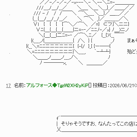
／／-／-／-／-x---＼- ＼--＼ﾆ=-＿＿＿＿
///___,/＿/__／ ＼＿_＼＿＼__,}_／＿＿／／
. /// - / / /￣￣＼ ⌒＼____＼___}／＿___／／
{__.{＿/＿/__/__／ ＼ ⌒＼ _}／＿______／＼
∨l { { { {⌒＼／⌒＼ ／=} ⊂フ.}＼ニニ}
∨ﾆ{＿{＿{＿{＿＿{ニ=-‐／ﾆﾆﾉ-／x} ﾉ＿)ニノ
＼{＿{＿{二ﾆ=-‐ ／⌒＼ﾆ／ {__{ｿ(__￣￣
{(____ノ{＿＿＿_________{ /＼ } { _ﾉ 
{(__＼=ﾆﾆニニニニニニ{ {-{/ }_{ {ー──{
. ＼=ﾆﾆニニニニニニニ}＼____, ｀ｰ┴┴} 殆ど金
＼＿＿ノ＿＿ノ___,ノ＼ ﾉ
ﾉ ────ｘ, ＼ ＿＿＿_／
17
名前：
アルフォース◆TgzW2XH2yKiP
[
] 投稿日：
2026/06/21(S
f´￣￣￣￣￣￣￣￣￣￣￣￣￣￣￣￣￣
| そりゃそうですお、なんたってこの店は・・
乂＿＿＿＿＿＿＿＿＿＿＿＿＿＿＿＿＿