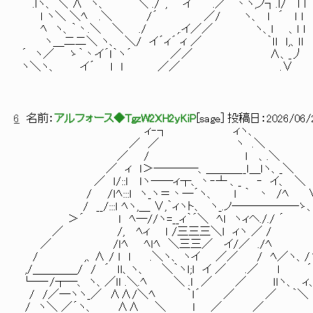
.ｌヽ、 ＼ ∧ ヽ、 ＼ ./´, イ´ .／ ｀丶ヽ,ノ┐.ｌ/｀´ｌ ｌ
ｌ ヽ＼ ＼ﾍ .＼ /´ ／/ ヽ、 ｌ ´ ｌ ｌ
ﾍ ヽ、｀丶.＼ ＼ ./ ,.イ／／ ヽ、ｌ 、ｌ ｌ
ヽ＿二二＼ ヽ、 ＼/ イ´ィ´ ィ ／ ｀ｌｌ ｌ,、ｌｌ
´ ヽ／ ゝ｀丶イ´ｌ｀ヽ´ ／／ ∧、_丿
ヽ＼ヽ、 イ´ ｌ ｌ ／／ .∨
6
名前：
アルフォース◆TgzW2XH2yKiP
[
sage
] 投稿日：
2026/06/2
ィ‐┐ ィヽ、
／ ／ ヽ .＼
／ / ｌ 、.＼
／ ィ ｌ＞────、＿＿＿__ｌ＿ｌヽ、_＼
／ ｌ/::ｌ ｌヽ──ィ┬、丶‐┴ 、_ ‐ イ、 ＼
/ /ｌﾍ:::ｌ ヽ_ヽ＝丶─´ヽ、 ｌ ｀ 丶 /ﾍ 
/ __/:::ｌ ﾍヽ,＿ ∨,｀ィヽト、 ヽ_.ノ──────ゝ、
＞´ ｌ ﾍ─//ヽ=__ィ｀´＼ ﾍｌ ヽィヘ././ 
／ /, ﾍィ ｌ /三三三＼ｌ ィヽ ／ 
／ /ｌﾍ ﾍｌﾍ ＼三三／ イ/／ ./ﾍ 
/ ,、∧ / ｌ ｌ .＼ヽ、 ヽイ ／／ / ﾍ／ヽ
,/＿＿＿＿/ / ´ ｌｌ、ヽ、 ＼｀ヽｌ;ｌ イ ／ .／ ｌ
└─‐/┬─、 ヽ、／ｌｌ .＼.ﾍ ＼ .ｌ ／ ／ ｌｌヽ、 
/ /／─ヽヽ_／ ∧∧/＼ﾍ ｀ｌ´ ／ ／ ｀＼
/ ヽ＼ ／´ヽ、 ∧∧ ＼ ｌ ／ ／