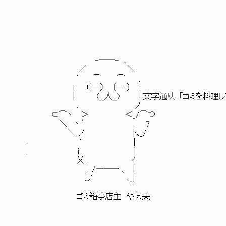
-―─- 、
／ ＼
′ ⌒ ⌒ ,
i （ ―） （― ） ｉ
| (__人__) | 文字通り、「ゴミを料理して客
､ ノ
⊂⌒ヽ ＞ ＜_/⌒つ
＼ 丶′ 7
＼ ノ ﾄ､_/
. ′ |
. i |
乂 ｲ
| /ー―一 、 |
し′ ､_ｊ
ゴミ箱亭店主 やる夫