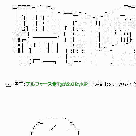
＿＿ , -
二ニニニ＝ ' '‐―=､__ _ _ ニ=＝-―
｜ ! ￣￣ ―- ニニ =‐- ､_ _ -‐= ＿＿ 二
｜ 「:!| ! | ! ! ! | ￣ ―-｀r=‐ "´ ! . 
｜|l | | ! | ! ! ! | |｜ 「¨. .‐┐ : {｜! | | 
｜iｊ Li ] ！ j | | |｜ |｜ 「 ｜!: : : : :| ｜ 
======] ' j { ｜!: : : : :| ｜ | | |｜! | └‐
! | !! r‐ ] ￣￣￣￣￣ ! |: : : :.｜ | | | |｜! | | | 
! | !! | | } { ｜｜ | | | : | !: : : : :| ｜ | 
! ' ||｜ | ] | ! | | | | ! : !: : : : :| ｜ -‐ ¨ _ ┐ , | :
┌‐┐] ―――――‐ | ! .: :.:: : :| ｜l￣￣ ! | |｜|｜} ! {
|＿ ! ] 「￣ ――┐ L |└‐‐- ! | 」 | |｜|｜} ! 」 j
14
名前：
アルフォース◆TgzW2XH2yKiP
[
] 投稿日：
2026/06/21(S
､－－― ､
_-ﾆ ^-_
/ /／ ､_、 -_
l{ }