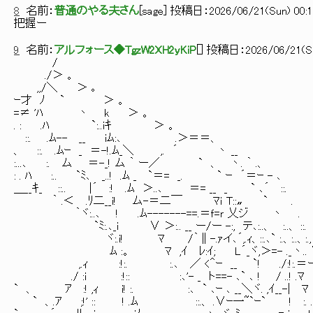
8
名前：
普通のやる夫さん
[
sage
] 投稿日：
2026/06/21(Sun) 00:1
把握ー
9
名前：
アルフォース◆TgzW2XH2yKiP
[
] 投稿日：
2026/06/21(Su
/
./＞ 。
,,/＼ ＞ ｡
ｰ才 ﾉ ` ＞ 。
=≠ 'ﾊ 丶 k ＞ 。
. : .ﾊ `:..iｷ ＞ 。
::. .ﾑ-- __ iﾑ:､ .＞＝＝、
、 ::. .ﾑｰ _ ＝-!.ﾑ_＼ ,. ´ 丶 __
:...､ :. ム ＝-_! ム ｀ ー／ ` 、 丶. ｀ .、
: . ﾊ :.. `ﾐ､ _..! .ﾑ _ `＝= _. ` ｰ ´＝ｰ - ､
＿__ｷ_ ::.. |´ :! .ﾑ ＞..､ ＝= __ _ ` ､´ ::.
｀ .＜ .ﾘ二__i! ム-＝二￣ ﾏｉ T::〟 ` .
｀ヾ:..､ ! .ﾑ-------==.＝ｆ=ｒ 乂ジ 丶 
`ﾐ:.､_i ∨ ＞:.. __ ー/ー -:, テ､:..、 :..、 :
ヾ:.i! ﾏ /｀∥-.ｧイ､´,.ｨ、::.､` :.、:..、:., 
ﾑ :。 ﾏ ,ｲ ﾚ:ｲ; L´_ヾ,＞=- ._丶.
,.ｨ :!:. :.､ ／ <＾ｰ __ `! ./:!:.＝
./ :i :!:: :､'- _ ト==- ､` ､ ! / ..! .ﾏ ,.:
` 、 ｱ :! ,ｨ i! :. :､ ` ､ｰ ､ __＼ヾ. ,ｲ__-| ﾏ .ｱ :
` 、.ｱ ;!' :: ! .ﾑ ::.、 .∨ｰ一~`ｰ` ! :. .ｱ : . :