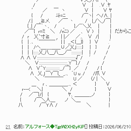
／ ∨乂_/八{ 〈
/ ∨ .| .∨ .ﾔ
′ ／ ￣ ヽ ∨ | ∨ ﾔ
{ / 斗=ﾆ /⌒ヽ| へ/∧. |
/.| _≧メ、 ／￣ 丶 / |_/＼_/￣|
｛ .| /￣｀丶、 / _ }／＾＼乂 | |
／￣{ ｒ=ミ ＼ /nﾆ) ／ 、 ∨ ) | | だか
/ ｒ 乂`寸≧ _ | |／ ／.、 ∨ /| |
{ ｜.､ ｀¨¨¨¨¨¨¨´ | | _,＜{＿}} } ∨ .′
| | /へ＿____＿＿∪／乂」::::::} | } /
| | |::::::乂_八＿八＿ノ￣::::::::::::| | / /
∧ ∧ ∨::::::::::::::::::::::::::::::::::::::::::::√/ ′ /
＼ ∨::::::::::::::::::::::::::::::::_Y￣}./ / /
∧ ∨＾Y::::::::::::::::__/￣} ／ / / {
∧ 乂.」￣Y￣{_ _..、 ´U u ./ /爪 ∨
＼ ｀¨¨¨¨¨¨¨¨ U ／ 〈/ | ＼
＿ ｒ 、＿＿＿＿..、＜ } ∨
ｒ--< ＼| ＼ / } ∨
/ ／￣}/| { ﾔ、＿＿＿__ノ }
{ /￣＼人＿ ノ ＼＿ }
八 /￣Ｙ∧ / ＼ |
21
名前：
アルフォース◆TgzW2XH2yKiP
[
] 投稿日：
2026/06/21(S