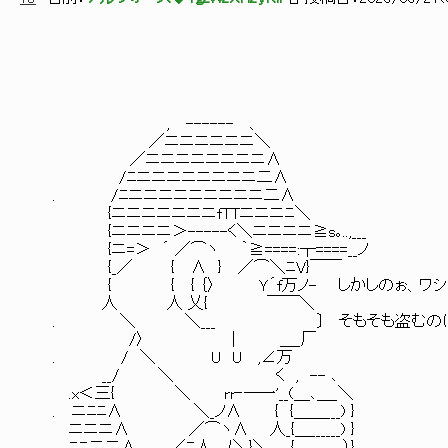
, ------ 、
／ニニニニニニ＼
／ニニニニニニニニ∧
/ﾆニニニニニニニニ二∧
. /ﾆニニニニニニニニニ二∧
{ニニニニニニニfTTニニニﾆ＼
{ニニニニ＞-----く＼ニニニニ≧s｡..,___
{ニ=＞ ´ ／⌒ヽ ｀≧====:┬====__ノ
{_／ { ∧ } ／⌒＼ﾆV}￣￣
{ { { ｛〉 Ｙ´f万ノ- しかしのぉ、ワシが聞
人 人 乂{ ￣￣＼
. ＼ ＼___ 〕 そもそも盗むのは裏でグル
/〉 | ＿_厂
. / ＼ U U ,∠万
__/ ＼ く , -- ､
.x＜三{ ＼ rr‐─一'__(＿､＿_＼
. ニﾆﾆ∧ ＼_ノ∧ { {＿＿___) }
ニニニ∧ ／⌒ヽ∧ 人_{＿______) }