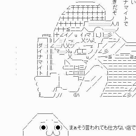
-───- _ .き ナ い
∠干干干干干干＼ だ マ
∠十十十十十十十十} ぞ イ
/十十十十十十土土土|＿ノ .ト そんな、ワ
/十十十十十:厂::::::::::::::::::::::::人ﾉ} で
/十十≦二二ノ＼＿/⌒ヽ::::::::::::ノ 
r==z. |十∠イ／ u ｲ rマ .| L_} }::::彡´＼_
厂￣| |l |／::: /. -x __ 乂ツuﾐ_ /￣二ﾆノ. ＼
. |ダ .::| ∠_:::::八乂ツ´ _ -─z 厂／ ／ ／ｰ──
. |イ .:! ||..`ﾏ:::::::>}u ./匸匸 _ノ ./∠_彡 ／＿＿ 
. |ナ .| ||. ￣ 乂 ｀￣￣u_／_ -─=≦´二二二≧z
. |マ ! ||.. |＼ ￣￣`マ ＼二二二二二二二
. |イ | ||. (二二{ﾆ}三/ ／⌒ヽ＼二二二二二
. | ト :| r─ ､ .L二{ﾆ}三|／ .}二二二二二
(￣￣￣ | ￣}ﾆ/＿ ／ ／ |二二二二二二
( .| / ／ /二二二二二∠
( ./厂`ー .＿__/ ／ /二二二二ﾆ∠ノ.
廴＿＿/_// ({ﾊ ./二二二二∠彡／
＿＿＿_
／ ＼
／ -‐´ ｀ー＼
／ （●） （●）＼ まぁそう言われても仕方ない店で
| （__人__） |