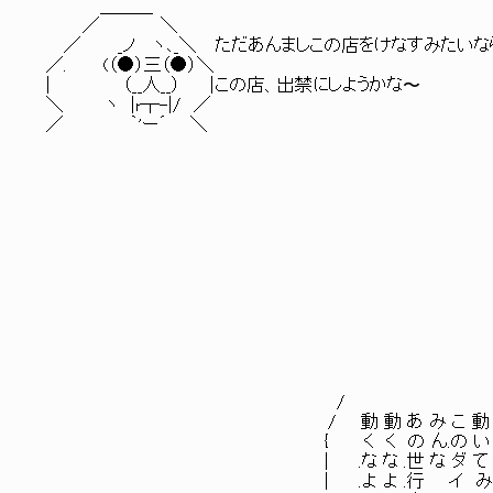
＿＿＿
／ ＼
／ _ノ ヽ､_＼ ただあんましこの店をけなすみたいな
／. (（●）三（●）＼
| （__人__） | この店、出禁にしようかな〜
＼ ヽ |r┬-|/ ／
／ ｀'ー´ ＼
/
/ 動 動 あ み こ 動 一 
{ く く の ん.の い 歩 
| .な な .世 な ダ て で 
| .よ よ .行 イ み.も