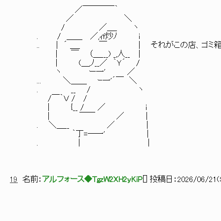
／￣￣￣￣｀
／ ＼
/ ／＿_ ヽ
. / ＿＿ ／,ｨｆ炒ﾉ i
.. | ´ ＿_ ￣ | それがこの店、ゴミ箱
| ￣ （＿___) _,人__ │
| (＿,ﾉ__／ ｀Ｙ´ /
ヽ ー一' ／
... ＼＿＿ ｰ一'´￣ ＼
. __ / ヽ
/￣｀Ｖ / /
| {__ / ／ i
| ￣￣ ／ |
. ＼＿__ ／ |
｀丁=―一' |
. | |
19
名前：
アルフォース◆TgzW2XH2yKiP
[
] 投稿日：
2026/06/21(S