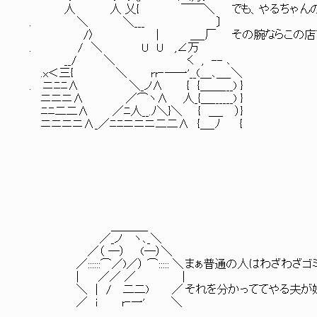
人 人 乂{ ￣￣＼ でも、やるちゃんの料理の腕
. ＼ ＼___ 〕
/〉 | ＿_厂 その腕ならこの店でも普通の
. / ＼ U U ,∠万
__/ ＼ く , -- ､
.x＜三{ ＼ rr‐─一'__(＿､＿_＼
. ニﾆﾆ∧ ＼_ノ∧ { {＿＿___) }
ニニニ∧ ／⌒ヽ∧ 人_{＿______) }
ﾆﾆ二二∧ ／ﾆ人__.ﾉ＼}＼ { ＿_ ）}
ニニニニ∧_／ﾆﾆニニニ二二∧ {＿_ﾉ {
＿＿＿_
／_ノ ヽ､_＼
／（ ─） (─）＼
／::::::⌒／)／） ⌒::::: ＼ まぁ普通の人はわざわ
| ／／ ／ |
＼ | / 二二) ／ それを分かっててやる夫が好き
／ ｉ r‐一' ＼