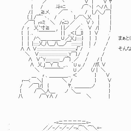
′ ／ ￣ ヽ ∨ | ∨ ﾔ
{ / 斗=ﾆ /⌒ヽ| へ/∧. |
/.| _≧メ、 ／￣ 丶 / |_/＼_/￣|
｛ .| /￣｀丶、 / _ }／＾＼乂 | |
／￣{ ｒ=ミ ＼ /nﾆ) ／ 、 ∨ ) | |
/ ｒ 乂`寸≧ _ | |／ ／.、 ∨ /| |
{ ｜.､ ｀¨¨¨¨¨¨¨´ | | _,＜{＿}} } ∨ .′
| | /へ＿____＿＿∪／乂」::::::} | } / 
| | |::::::乂_八＿八＿ノ￣::::::::::::| | / /
∧ ∧ ∨::::::::::::::::::::::::::::::::::::::::::
＼ ∨::::::::::::::::::::::::::::::::_Y￣}./ / /
∧ ∨＾Y::::::::::::::::__/￣} ／ / / {
∧ 乂.」￣Y￣{_ _..、 ´U u ./ /爪 ∨
＼ ｀¨¨¨¨¨¨¨¨ U ／ 〈/ | ＼
＿ ｒ 、＿＿＿＿..、＜ } ∨
ｒ--< ＼| ＼ / } ∨
/ ／￣}/| { ﾔ、＿＿＿__ノ }
{ /￣＼人＿ ノ ＼＿ }
八 /￣Ｙ∧ / ＼ |
. . -=ニ二二二二ニ=-
. ／／-／-／-／-ｘ⌒＼⌒＼=-