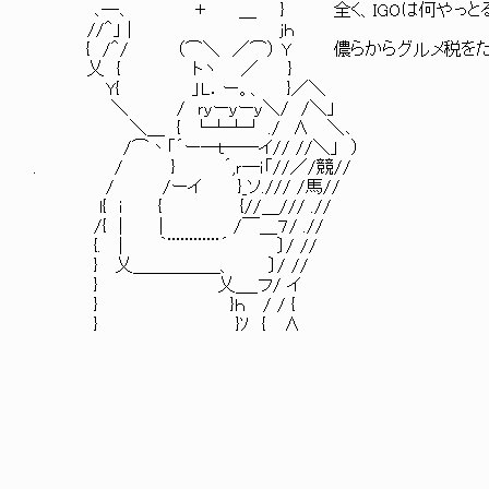
､―､ ＋ ＿ } 全く、IGOは何やっとるん
//＾」 | ｊｈ
{ /＾/ （⌒＼ ／⌒） Y 儂らからグルメ税をたん
乂 { トヽ ／ }
Y{ 」L．ー。、 }／＼
＼ / ｒｙーｙーｙ＼/ /＼」
＼＿ { └┴┴┘ ./ ∧ ＼､
/⌒丶「´ー―ｔ――イ// //＼」 ）
. / } ´,ｒ―ｉ「//／/競//
/ /ーイ }_ソ./// /馬//
l{ i { {//＿/// .//
/{ | | /￣＿７/ .//
{. | ｀¨¨¨¨¨¨´ 〕/ //
} 乂＿＿＿＿＿、 〕/ //
} 乂＿_フ/ イ
} }ｈ / / {
} }ｿ { ∧