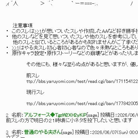
,ｨ ´人 ＞ ´､ ` ー＝===-:.､ / | :
注意事項
・ このスレは
>>1
が思いついたスレや作成したAAなど好き勝手
・ 他のスレなどを見て思いついたスレや他のスレを参考にして
他のスレと似ているところがあるかも知れませんがご了承くだ
・
>>1
はやる夫スレ初心者初心者なので色々未熟なところもあり
・ 原作キャラ設定・原作ストーリーなどの崩壊などがあったりし
その他にも、様々な至らぬ点があると思いますが、優しく
前スレ
ttp://bbs.yaruyomi.com/test/read.cgi/ban/171154122
現行スレ
ttp://bbs.yaruyomi.com/test/read.cgi/ban/177842005
2
名前：
アルフォース◆TgzW2XH2yKiP
[
sage
] 投稿日：
2026/06/0
前スレの方で明日の２１時頃に小ネタを投下したいと思います
3
名前：
普通のやる夫さん
[
sage
] 投稿日：
2026/06/07(Sun) 00:0