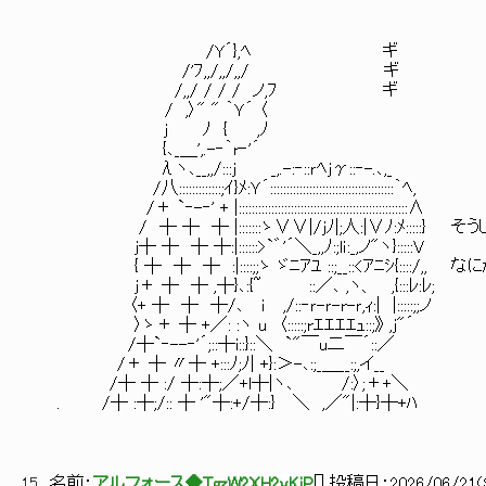
/Y´},ﾍ ギ
/'ﾌ,,/,,/,,/ ギ
/,,/ / / / ノ,ﾌ ギ
/ ,〉" " ｀Ｙ´ 〈
ｊ ﾉ { ,ﾉ
{､_＿',.-‐｀r‐'´
λヽ､__,,/:::ｊ _,.-:‐::ｒﾍｊγ::‐-.､,_
/八:::::::::::::;ｲ}ﾒ:Ｙ´::::::::::::::::::::::::::::::::::::::｀ﾍ,
/＋ `‐-‐' + |::::::::::::::::::::::::::::::::::::::::::::::::::::∧
/ ┼ ┼ ┼ |:::::::ゝ∨∨|/jﾉ|;人:|∨ﾉ:ﾒ:::::}
ｊ┼ ┼ ┼ ┼:|::::::>`゛'´＼_,,ﾉ:;lｉ:_,ノ"ヽ}:::::V
{ ┼ ┼ ┼ :|::::;;ゝ ゞﾆｱﾕ ::;__::<ｱﾆｼ{:::
ｊ＋ ┼ ┼ ,┼}､:{~ ::／､ ,ヽ、 ,{:::ﾚ:ﾚ;
〈+ ┼ ┼ ┼/､ ｉ ,/::‐ｒ-ｒ-r-ｒ,ｨ:| |:::::;;ノ
〉ゝ＋ ┼ +／: :ヽ u 〈:::::;rｴｴｴｴｭ::;》 ,ｊ"´
/┼`‐--‐'´;::┼i::}::＼ `"￣u二￣´::／
/＋ ┼ 〃┼ +:::ﾉ;ﾉ| +}:＞-､:;_＿__:;,イ__
/┼ ┼ :/ ┼:┼;／+l┼|ヽ､ /:〉;＋+＼
. /┼ :┼;/:: ┼ '"┼:+/┼:} ＼ ,／"|:┼}┼+ﾊ
15
名前：
アルフォース◆TgzW2XH2yKiP
[
] 投稿日：
2026/06/21(S