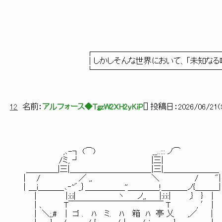
┌────────────────────
│しかしそんな世界において、「未知なる味」とは違
└────────────────────
12
名前：
アルフォース◆TgzW2XH2yKiP
[
] 投稿日：
2026/06/21(S
,､-┐ (⌒) __..::: ノ⌒
/ミ, ┘ |三|
＿＿＿＿|三|＿＿＿＿＿＿＿＿＿＿_|三|＿＿＿＿＿＿＿
｜ / ／ ,, ＼ / "|
｜＿i＿＿＿_､‐''゛_｝＿＿＿＿＿''＿＿＿＿!＿＿＿_ノ{＿＿＿|
｜ |:i:i| ヽ ノ,, |:i:i:| ,} } ｜
｜、 T￣￣￣￣￣￣￣￣￣￣￣￣ T , ′｜
｜ ＼;,# ｜ ゴ . ﾊ ミ. ﾊ 箱 ﾊ 亭 乂 ,／ ｜