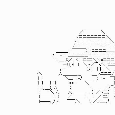
／ ￣￣￣￣＼
/ニニニニニニニ＼
/ﾆニニニニニニニニ
/ﾆﾆニニニニニニニニニ
＿＿＿／￣￣￣[）＼ﾆニニニ二二二
( -=ニ二二二二二＼＼ニﾆニニニ
＼＿__{(／--く {ﾆﾆニ＼＼=ニニニニ} / 
ー) {_)} } ＼ -／⌒Ｖ＼=ﾆﾆニ/
r‐ ' ￣￣ }ﾉ｛￣｝ }ﾆﾆ＼＿/ /─
{＼. 人＿＿＿_____} ＿_ノニニニﾉ / 
} } ＼二ﾆ=-ﾉ ＿＿___)ﾆ=-‐ ￣{ __
} } {⌒{ {==-‐ ＼ ＿{_／⌒＼＿
} }_＿_{_ ∧ 〉 ＼ ／/⌒{
}￣￣｀＼ ∧ 人＿＿＿____ } ／ /二{ 
}￣￣￣｀} } ／￣￣￣＼ } ／{ﾆ
}-----ｘ,ﾉ / ￣￣)＼ ∨／ﾆﾆニ八 /＼＿