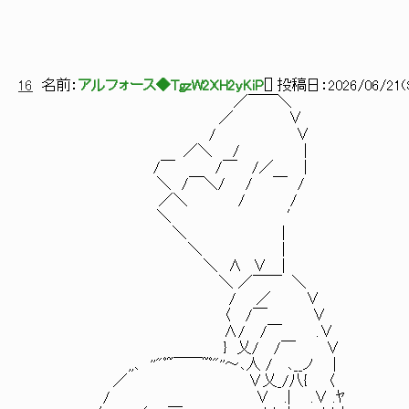
それはそれでIG
16
名前：
アルフォース◆TgzW2XH2yKiP
[
] 投稿日：
2026/06/21(S
／￣￣＼
／ ∨
/ ∨
／＼ / |
/￣ /￣ /／ |
＼ /￣＼/ / ￣ /
／＼ / /
＼ ′
＼ |
＼ |
＼ ∧ ∨ |
＼ ／￣￣ ＼
/ ／ ∨
〈 /￣ ∨
∧/ /￣ .∨
} 乂/ /￣ ∨
,,､ ''"ﾟ~￣￣~ﾟ"''～､人 / ､__ノ |
／ ∨乂_/八{ 〈
/ ∨ .| .∨ .ﾔ