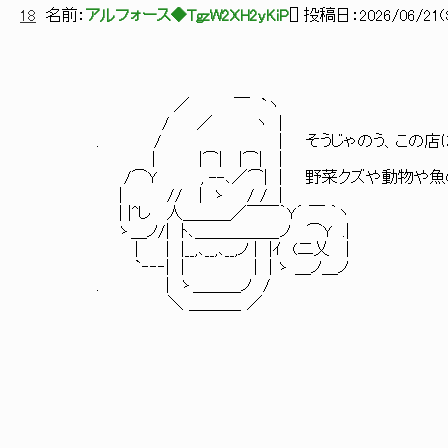
18
名前：
アルフォース◆TgzW2XH2yKiP
[
] 投稿日：
2026/06/21(S
／ ￣ `ヽ
/ ／ ヽ |
. / | そうじゃのう、この店は色々な卸売
| |⌒| |⌒| |
/⌒Y , --､／⌒| | 野菜クズや動物や魚の骨
| // | ゝ / / |
| |^し 人＿＿＿／￣￣｀Y´ ￣ ｀ヽ
ゝ＿ノ/| ﾄ､＿＿＿＿＿_ノ ⌒Y .|
| | |__,､__,､__,ノ | |ｲ (二乂 |
`‐‐‐| | | | ゝ ＿ノ＿ノ
. | ゝ＿＿＿ノ /
＼ ＿＿＿_ ／