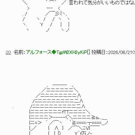
＼ ｀ ⌒´ ／ 言われて気分がいいものではない
> ー‐ <
. / ／￣彡ﾐヽ、
/ ヽ / / ヽ ヽ
ヽ. Ｙ / | |
ヽ ノ ヽ ノ
20
名前：
アルフォース◆TgzW2XH2yKiP
[
] 投稿日：
2026/06/21(S
, ------ 、
／ニニニニニニ＼
／ニニニニニニニニ∧
/ﾆニニニニニニニニ二∧
. /ﾆニニニニニニニニニ二∧
{ニニニニニニニfTTニニニﾆ＼
{ニニニニ＞-----く＼ニニニニ≧s｡..,___
{ニ=＞ ´ ／⌒ヽ ｀≧====:┬====__ノ
{_／ { ∧ } ／⌒＼ﾆV}￣￣
{ { { ｛〉 Ｙ´f万ノ-