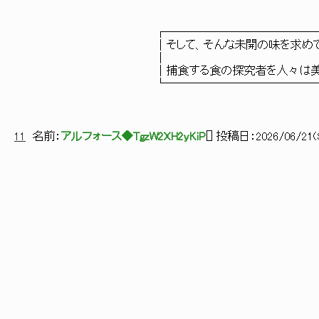
┌─────────────────
│そして、そんな未開の味を求めてまだ見ぬ
│ 
│捕食する食の探究者を人々は美食
└─────────────────
11
名前：
アルフォース◆TgzW2XH2yKiP
[
] 投稿日：
2026/06/21(S