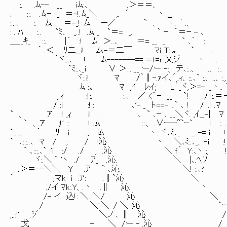
::. .ﾑ-- __ iﾑ:､ .＞＝＝、
、 ::. .ﾑｰ _ ＝-!.ﾑ_＼ ,. ´ 丶 __
:...､ :. ム ＝-_! ム ｀ ー／ ` 、 丶. ｀ .、
: . ﾊ :.. `ﾐ､ _..! .ﾑ _ `＝= _. ` ｰ ´＝ｰ - ､
＿__ｷ_ ::.. |´ :! .ﾑ ＞..､ ＝= __ _ ` ､´ ::.
｀ .＜ .ﾘ二__i! ム-＝二￣ ﾏｉ T::〟 ` .
｀ヾ:..､ ! .ﾑ-------==.＝ｆ=ｒ 乂ジ 丶 .
`ﾐ:.､_i ∨ ＞:.. __ ー/ー -:, テ､:..、 :..、 :
ヾ:.i! ﾏ /｀∥-.ｧイ､´,.ｨ、::.､` :.、:..、:., 
ﾑ :。 ﾏ ,ｲ ﾚ:ｲ; L´_ヾ,＞=- ._丶.
,.ｨ :!:. :.､ ／ <＾ｰ __ `! ./:!:.＝
./ :i :!:: :､'- _ ト==- ､` ､ ! / ..! .ﾏ ,.:
` 、 ｱ :! ,ｨ i! :. :､ ` ､ｰ ､ __＼ヾ. ,ｲ__-| ﾏ .ｱ :
` 、.ｱ ;!' :: ! .ﾑ ::.、 .∨ｰ一~`ｰ` ! :. .ｱ : . :
`:...、 ´ .ﾘ i .; iﾑ 丶. ヾ､ﾐ､_ _. -= i ! : . : . :
` ､:::..､ ﾏ / .; / !沁 丶 | ＼､ﾐ:.､_.. -i :! : . : .
` ､:::.､` :'i :/ ./ ; .沁 ＼ ｆ´ Y:､ヽ ;; ! : . : .
ヾ:.＼ ` 'ヽ ./ ｱ_ .沁. ＼ |､.ﾍ.ｿ ! : . : . 
.＞＝--＼＼ Y .ｱ ` ､沁. ＼! :.､:' | : . : . 
´ ;マk i .ｱ: .∥`沁 ＼ i : . : . :
./イ ﾏk:.Y、.丶 .∥ 沁. 丶 | : . : 
/- イ 込!: ＼. ＼/ 沁 ＼ i ヽ. : 
./ ＼'.＼ ./ ＼ .沁 `ｰ!. ∨:
,,.:'' .ｼﾞ ＼ノ ､ ∥ 沁 ./ i!:
戈 _ - ＼ /ー - .沁 / !.