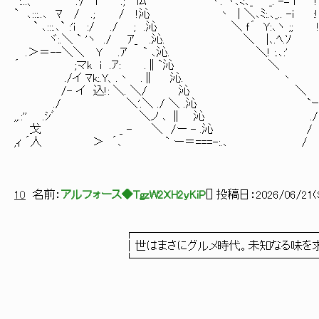
`:...、 ´ .ﾘ i .; iﾑ 丶. ヾ､ﾐ､_ _. -= i ! : . : . :
` ､:::..､ ﾏ / .; / !沁 丶 | ＼､ﾐ:.､_.. -i :! : . : .
` ､:::.､` :'i :/ ./ ; .沁 ＼ ｆ´ Y:､ヽ ;; ! : . : .
ヾ:.＼ ` 'ヽ ./ ｱ_ .沁. ＼ |､.ﾍ.ｿ ! : . : . 
.＞＝--＼＼ Y .ｱ ` ､沁. ＼! :.､:' | : . : . 
´ ;マk i .ｱ: .∥`沁 ＼ i : . : . :
./イ ﾏk:.Y、.丶 .∥ 沁. 丶 | : . : 
/- イ 込!: ＼. ＼/ 沁 ＼ i ヽ. : 
./ ＼'.＼ ./ ＼ .沁 `ｰ!. ∨:
,,.:'' .ｼﾞ ＼ノ ､ ∥ 沁 ./ i!:
戈 _ - ＼ /ー - .沁 / !.
,ｨ ´人 ＞ ´､ ` ー＝===-:.､ / | :
10
名前：
アルフォース◆TgzW2XH2yKiP
[
] 投稿日：
2026/06/21(S
┌────────────────────
│世はまさにグルメ時代。未知なる味を求めて様
└────────────────────
__