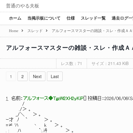
普通のやる夫板
ホーム
当掲示板について
仕様
スレッド一覧
過去ログ一
Home
スレッド
アルフォースマスターの雑談・スレ・作成ＡＡ
アルフォースマスターの雑談・スレ・作成Ａ
レス数：71
サイズ：211.43 KiB
1
2
Next
Last
1
名前：
アルフォース◆TgzW2XH2yKiP
[
] 投稿日：
2026/06/06(Sa
/
./＞ 。
,,/＼ ＞ ｡
ｰ才 ﾉ ` ＞ 。
=≠ 'ﾊ 丶 k ＞ 。
. : .ﾊ `:..iｷ ＞ 。