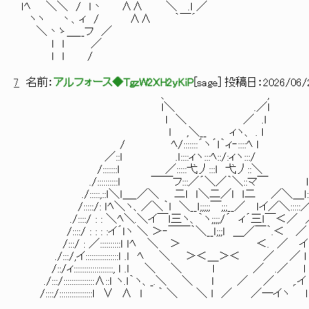
ｌﾍ ＼＼ / ｌ丶 ∧∧ ＼ .ｌ ／ 
ヽヽ 丶、ィ / ∧∧ ｀￣´
＼丶ゝ＿__フ ／
ｌ ｌ ／
ｌ ｌ /
7
名前：
アルフォース◆TgzW2XH2yKiP
[
sage
] 投稿日：
2026/06/2
、 ,
ｌ＼ .／ｌ
ｌ ＼ ／ .ｌ
ｌ ,＼__ ィヽ、 . ｌ
/ ﾍ/:::::::´ヽ´ｌ｀ィ‐::::ﾍ ｌ 
／::ｌ .ｌ::::ィヽ:::ﾍ::/:ィヽ:::/ ｌ::
/:::::::ｌ ／:::::弋丿:::ｌ 弋丿::＼ ｌ:::
./::::::::::ｌ ￣￣フ:::／´＼／｀＼::マ￣ ｌ:::::::::
./:::::,::ｌ＼ｌ＿_／＼ 二ｌ ｌ＼二／ｌ ｌ二 ／＼＿ｌ:::;／/:
/:::::/: ｌﾍ＼ヽ、／＼｀ｌ ＼__ｌ;;;;;￣;;;__／ ｌイ／＼::
./::::/ : : ＼ﾍ＼.＼イ￣ｌ三ヽ、｀ヽ;;;;/´ ィ´三ｌ￣＜／ ／ /
/::::/ : : : :イ´ｌヽ ＼ ＞‐￣￣｀＼__ｌ;;;ｌ ＿／￣｀.＜ ／ イ
/:::/ : ／::::::::::ｌ ｌﾍ ＼ ＞ ＜. ／ イ ｌ:::::::::
./:::/,イ::::::::::::::::ｌ .ｌ ﾍ ＼ ＞＜＿＞＜ ／ ／ ｌ .ｌ:::::::::
/::/ィ:::::::::::::::::::, ｌ .ｌ ＼ ＼ ｌ ／ .／ ｌ ｌ:::::::::::
./:::/:::::::::::::::∧::ｌ ヽ.ｌ｀ヽ、_.＼ ＼ ｌ ／ ／ ,.イ ｌ∧∧:::
/::::/::::::::::::::::ｌ ∨ ∧ ｌ ｀ ＼ ＼ ｌ ／ ／─イヽ ｌ ∨ ｌ::