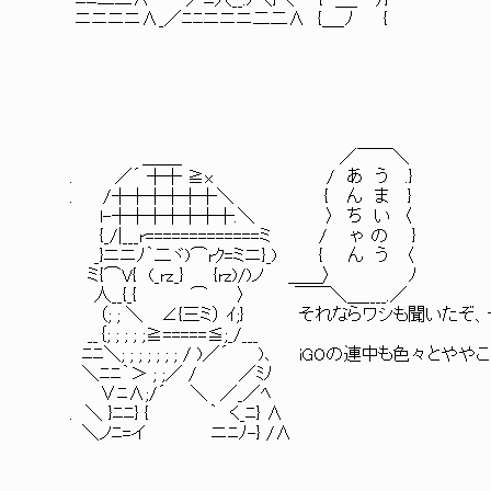
ﾆﾆ二二∧ ／ﾆ人__.ﾉ＼}＼ { ＿_ ）}
ニニニニ∧_／ﾆﾆニニニ二二∧ {＿_ﾉ {
＿＿_ ／￣￣＼
. ／´ ┼┼ ≧x / あ う .}
. /┼┼┼┼┼┼＼ { ん ま }
l-┼┼┼┼┼┼┼.＼ 〉 ち い 〈
{_/|___r=============ミ / ゃ の }
_}ニニﾉ｀二ヾ)⌒rｸ=ミニ}_) { ん う 〈
ミ{⌒V{ (_rz_} {rz)/)ノ ＿＿〉 ﾉ
人__{_{ ⌒ 〉 ￣￣＼＿____.／
（; ; ＼ ∠{三ミ） ｲ;} それならワシも聞いたぞ
__｛; ; ; ; ;≧=====≦;_/___
ﾆﾆ＼; ; ; ; ; ; ; / )／´ )､ iGOの連中も色々と
＼ﾆﾆ｀＞ ; ;／ / ／ﾐﾉ
∨ﾆ∧;/´ ＼ ／_／ﾍ
. ＼ }ﾆﾆ} { ｀ く_ﾆ} ∧
＼ノﾆ=イ ニﾆﾉ-} /∧