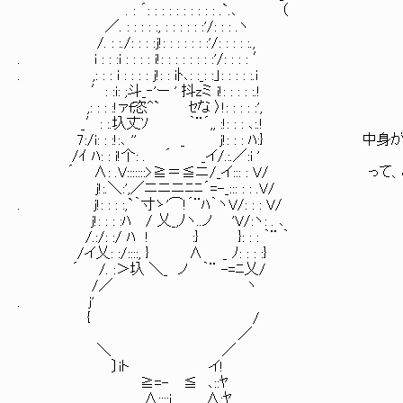
. : ´: : : : : : : : : : .`.､ （
／. : : : : :, : : : : : :'/: : : .ヽ
/. : :./: : : :j!: : : : : : :'/: : : : :.,
. i : : :i : : : : i!: : : : : : : :'/: : : : ′
. ,: : : i : : : : j!: : iﾄ､: :_: :」: : : : :.i
′: :i: ;斗_‐'ー ' 抖zミ i!: : : : :.!
,: : : :!ァf恣^` ｾな 〉!: : : : :',
_′: :.圦丈ｿ ｀¨´,, :!: : : ､:.!
7:/i: : :!:､ '' _ j!: : : ﾊ:} 中身が
/ｲ ﾊ: : i!个: . ´ _イ/.:.／:i '
´ ∧: .V:::::::>≧＝≦ニ/_イ::: : V/ って
j!:.＼:',／ニニニﾆﾆ´=-_::: : : .V/
. j!: : : :,`｀寸ゝ'⌒!´¨ﾊ｀ヽV/: : : V/
j!: : : :ﾊ / 乂_,ﾉヽ..ノ 'V/:ヽ: . ､
/.:/: :/ ﾊ ! :} }: : : ｀¨ ｀
/イ乂: :/::::, } ∧ _ ﾉ: : : :}
´ /. :＞圦 ＼_ ノ ｀¨ -=ﾆ乂/
/／ ヽ
. j'
{ /
／
＼ ／
〕iト イ!
≧=- ≦ ､::ﾔ
∧::::i ∧:ﾔ