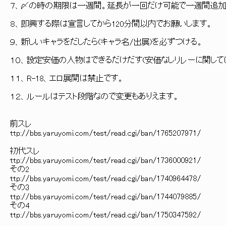
７、〆の時の期限は一週間。延長が一回だけ可能で一週間追加
８、即興する際は宣言してから120分間以内でお願いします。
９、新しいキャラをだしたら(キャラ名/出展)を必ずつける。
１０、設定安価の人物はできるだけだす(安価なしリレーに関して
１１、R-18、エロ展開は禁止です。
１２、ルールはテスト段階なので変更もありえます。
前スレ
ttp://bbs.yaruyomi.com/test/read.cgi/ban/1765207971/
初代スレ
ttp://bbs.yaruyomi.com/test/read.cgi/ban/1736000921/
その2
ttp://bbs.yaruyomi.com/test/read.cgi/ban/1740964478/
その3
ttp://bbs.yaruyomi.com/test/read.cgi/ban/1744079885/
その4
ttp://bbs.yaruyomi.com/test/read.cgi/ban/1750347592/