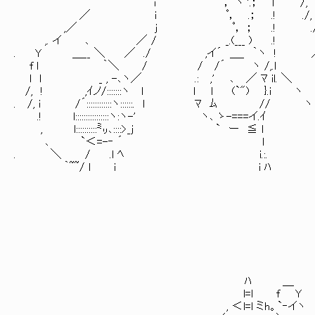
i ﾟ ， ヽ '.； l /, ﾏ
／ i ﾟ， .； .! ./, }-- , 
,／ j ﾟ， ； .! ./, 
,. イ ､ ／ / _.(___ ) .! > 
. Y ＿__ ＼ ／ ./ ,イ´ ＿_ ｀ヽ ! ／ 
f l ｀＼ / / /´ ヽ /,.l i
l l _ , -､ヽ／ .: ,' ､ ／ ﾏ il. ＼
/, ! ,ｲノ/:::::::ヽ l l l (`") }.i
. /, i /´::::::::::::ヽ::::::. l
.! l::::::::::::::::ヽ:ヽ-' ヽ､ ゝ-===イ.
, l::::::::::㍉､::::>_j ` ー ≦ 
､ `＜=-‐ ´ l
. ＼ / .l ﾍ i.:.
｀~~/ l i i ﾊ
ﾊ ＿ ,ィ／ 
l=l f Y ,ｨ
, ＜l=l ミh。`‐イヽ 