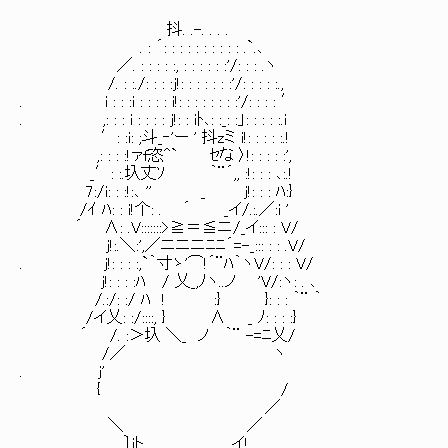
抖. .-. . . .
. : ´: : : : : : : : : : .`.､
／. : : : : :, : : : : : :'/: : : .ヽ
/. : :./: : : :j!: : : : : : :'/: : : : :.,
. i : : :i : : : : i!: : : : : : : :'/: : : : ′
. ,: : : i : : : : j!: : iﾄ､: :_: :」: : : : :.i
′: :i: ;斗_‐'ー ' 抖zミ i!: : : : :.!
,: : : :!ァf恣^` ｾな 〉!: : : : :',
_′: :.圦丈ｿ ｀¨´,, :!: : : ､:.!
7:/i: : :!:､ '' _ j!: : : ﾊ:}
/ｲ ﾊ: : i!个: . ´ _イ/.:.／:i '
´ ∧: .V:::::::>≧＝≦ニ/_イ::: : V/
j!:.＼:',／ニニニﾆﾆ´=-_::: : : .V/
. j!: : : :,`｀寸ゝ'⌒!´¨ﾊ｀ヽV/: : : V/
j!: : : :ﾊ / 乂_,ﾉヽ..ノ 'V/:ヽ: . ､
/.:/: :/ ﾊ ! :} }: : : ｀¨ ｀
/イ乂: :/::::, } ∧ _ ﾉ: : : :}
´ /. :＞圦 ＼_ ノ ｀¨ -=ﾆ乂/
/／ ヽ
. j'
{ /
／
＼ ／
〕iト イ!