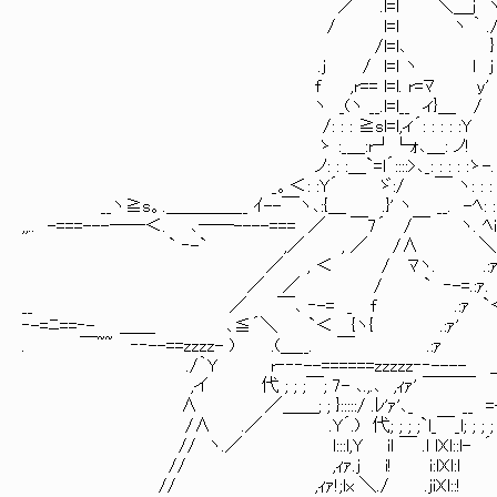
／ .l=l ＼＿j ヽ. ,
/ l=l ヽ ｀ ./㌢ /
/l=l､ } ,-
.j / l=l ヽ ｌ j ,ィ.７
f ,r== l=l. r=ﾏ y' 
ヽ _(ヽ __.l=l__ ィ}＿ /
/: : : ≧sl=l,ィ´: : : 
ゝ :_＿:r┘└ｫ､＿: ノ! 
ノ: : :＿`=l´::::>､_: : : : :ゝ-. . .
_。＜: :Y´ ゞ:/ ￣ ヽ: : : : : : : 
__ヽ≧s。.＿＿＿＿__ ｲ--￣ヽ､:{＿ .}' ヽ __. -ﾍ: : : :
,,.. -===---──＜. ､──----=== ／ ￣7´ /￣ ヽ. ﾍi .
` ‐-` ,／ , ／ /∧ ＼.:ｧ ￣￣~~
／ , ＜ / ﾏヽ. .:ｧ＼ 
／ ／ / ` ‐-=.:ｧ. _
__ ／ ￣､ ‐-= _ f .:ｧ `＜.)iト.
‐-=ﾆ==‐- ＿＿ ､≦´＼ `＜ {ヽ{ .:ｧ' Y: 
. ￣~~ ‐‐--==zzzz- ) .(＿__. ￣ .:ｧ 
./｀Y r‐‐‐--======zzzzz‐‐---- ＿
,イ 代 ; ; ;￣; 7- ､.,.､ ,ｨｧ' ￣￣￣
∧ ／＿＿; ; }:::::/ .ﾚ'ｧ'､_ __ 
/∧ .／ .Y´.) 代; ; ; ;`l_￣_l
// ヽ.／ l:::l,Y il ￣ .l 
// ,ｨｧ.j i! i:lX
// ,ｨｧ!;lx ＼./ .j