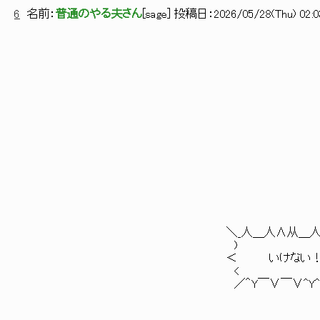
6
名前：
普通のやる夫さん
[
sage
] 投稿日：
2026/05/28(Thu) 02:0
＼_人＿人∧从＿人_∧_人_
) 
＜ いけない！！！
< 
／＾Y￣∨￣∨^Y^⌒Y^YY^