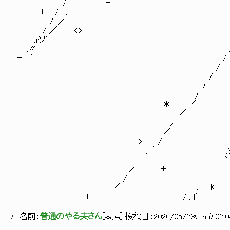
/ .／ ＋ / ／/ ._
＊ / . ,／ ＊ / ／ ,lﾞ.
/ .／ / ."/, ''./ / .
./ ／ <> / ,／ ./ . / .
..rソ゛ / .''/..〃 . ,i
.〃゛ / ＊ "./ ...．´ 
＋ ゛ / ,iｼ''-./ 「゛ 
/ / .、, i ' ／
/ ＋ 彡'ﾞ／ !._,, ‐/
/ ,..-l″, .l ／ 〃
/ ‘゛.,i ／ : ﾘ ._..
＊ ／ , ''./ ., ゞﾞ.／ .
／ ＋ ゛ .″,./ ,./ ..‐ゞ
／ ,..-'./ ,rン´.,./,r/ |
／ ..‐/ ‐'´ / .,ｨ ｌ彡''ﾞ/
<> ./ / ,./ ‘ / ./ .i|..
／ ,彡" .゛ .″ .iｼ'゛.
／ ″ <> ,i'/ _,,,y!ｸ“／
／ ＋ i / _..-''シﾞン／
,./ “;彡;;ｱ ／ " ,
／ _..． ＊ ﾞ'"_／／゛ .
＊ ／ / . lﾞ ／ン^_.. ‐''
7
名前：
普通のやる夫さん
[
sage
] 投稿日：
2026/05/28(Thu) 02:0