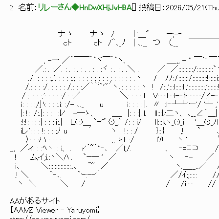
2
名前：
リレーさん◆HnDwXHjJvH9A
[
] 投稿日：
2026/05/21(Thu)
ナ ゝ ナ ゝ / 十＿" ー;=‐ |!
cト cト /＾､_ﾉ | ､.__ つ （.__ ￣￣￣￣
. ,,
, -一 ／´￣￣｀`ヾ￣｀`ヽ、 ＿_,, - '' ￣`'
.／.: . :／. : . : . : . . : . :ヾ : . : . .＼ . ／ ／::::::::::/::::
./. : : : :,.'. : : : :.;: : : : : ; : : : ; : : : : : .丶 / //:/:::::::/
/.: : : :/. : : : : /.: : :／｀｀ﾞ`'"´ヽ､: : : : : ヽ ! /::,':::l:::::l:,
./.;. : : :,': : : : :/.: :／ ＼: : : : l V::::::l::::
ｉ: : : :,小: : : :.i: :/- ､._ u i: : : : |. 〃 ::l
|: !: :/:.|: : : : :ﾚ' -─ゝ、 ＿_ |: : :|.:l. ll:::
:!:!: : : :| : : ::ｉ:.| Ｌ(.:)＿ `ｰ'"〈:)_,` /: : i/ ll:::kヽ_(:)
iレ': : : !: : : ;ﾉ u ´ ヽ !: : / }:::{ ,! ` ､}
〉: : :ハ.: : : : ,,..ゝl: :/ . lｿ! ヽ '
_,, ／ィ: : :ﾍヽ: : i、 . r'´~｀''‐､ ／l;/. !、 ‐=ﾆ
! 厶イ;i.:ヽ＼ﾊ . `ｰ─ ' ／ ヽ ‐- ／ ヽ `￣二
i､ ＼:::::::::::::::..､ ~" ／ ヽ.＿__,.／ //
.! ＼ `‐､. `ｰ:--'´ ／/ｲ;;::::: //〃 ＼ 
ヽ ＼ ＼ / / /i:::::. // ￣ 
AAがあるサイト
【AAMZ Viewer - Yaruyomi】