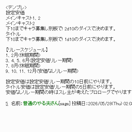
<テンプレ>
設定安価
メインキャスト1、2
メインキャスト2
下10までキャラ募集し別板で! 2d10のダイスで決めます。
タイトル
下10までキャラ募集し別板で! 1d10のダイスで決めます。
【リレースケジュール】
1、2月(休眠期間)
3、4、5、6月(設定安価リレー期間)
7、8月(休眠期間)
9、10、11、12月(安価なしリレー期間)
設定安価は設定安価リレー期間の10日前にやります。
タイトル安価は設定安価リレー期間の5日前にやります。
安価なしリレー期間の時はスレ主が考えたプロローグでやります
5
名前：
普通のやる夫さん
[
sage
] 投稿日：
2026/05/28(Thu) 02:0