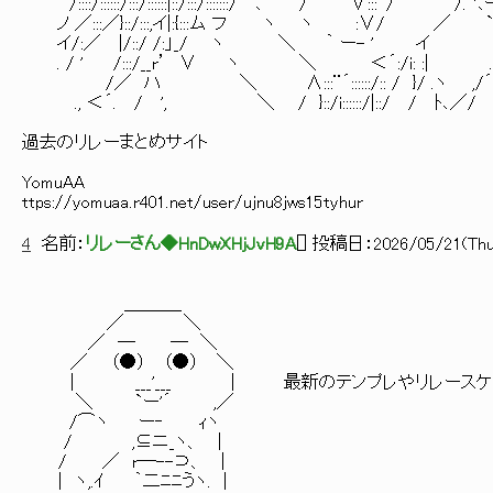
/::::/::::::/:::/::::::|::/:::/:::::::/ ､ / ∨:::
ノ ／:::／}::/:::,イ|:{:::ム フ ヽ ヽ :∨/ ／ `ヽ/(>)/ 
イ/:／ |/::/ /:」_/ ヽ ＼ ｀ ー- ' イ ./ ,. '´￣ヽ,'"
. / ' /:::/__r’ ∨ ヽ ＼ ＜´:/i: :| .ノ´￣_
/／ ハ ＼ ∧:::¨´::::::/:: / }/ .ヽ ,/´ /´ ´ /
., ＜´. / ', ＼ / }::/i::::::/|::/ / ﾄ､／
過去のリレーまとめサイト
YomuAA
ttps://yomuaa.r401.net/user/ujnu8jws15tyhur
4
名前：
リレーさん◆HnDwXHjJvH9A
[
] 投稿日：
2026/05/21(Thu)
＿＿＿_
／ ＼
／ ─ ─ ＼
／ （●） （●） ＼
| ___'___ | 最新のテンプレやリレースケジ
＼ `ー'´ ,／
/⌒ヽ ー‐ ｨヽ
/ ,⊆ニ_ヽ、 |
/ ／ r─--⊃、 |
| ヽ,.ｲ ｀二ﾆﾆうヽ. |