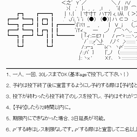
＜之′Ｙ´／ ＼ / ﾊ/ ＼ﾊﾍﾍ ﾍ
>{ ,' |､ , ,. ,.l , ﾞｉ| ｌ |ﾘ ⌒ ⌒ }_}ハヽ::::
┏┓ ┏━━┓ | !､{ | 寸寸T ハT７} ｨ, ｌ从 （ ＞） 
┏━┛┗━┓┃┏┓┃ .′Ｊﾞｉ, ﾞｉ ﾞｉ （●） （●）| ハ ⊂⊃ ､
┗━┓┏━┛┃┗┛┃┏━━━ﾞｉ|ﾞｉ'(1 ,,, , | V j （_.ノ 
┏━┛┗━┓┃┏┓┃┃ ﾞｉTィ.,_ ― _ノ /⌒ヽヘ,､
┗━┓┏━┛┗┛┃┃┗━━━ │「ィ::ニE7 l / rｰ'ゝ::::::
┃┃ ┃┃ ｀/´::::,r'＼ﾄ /,ﾉヾ ,>:::::::::
┗┛ ┗┛ /::rｰｭ´ ￣｀ix'ヽ ヽ〆:::::::::::::::::
/::;ﾊﾞ } |ﾞ_,ﾉ （::::::::::::::::::::::::::::::::::
.|:: ヽx ' X:l'､ ゝ:::::::::::::::::::::::::::
━━━━━━━━━━━━━━━━━━━━━━━━━━
１、一人、一回、30レスまでOK（基本ageで投下して下さい！）
２、予約は投下終了後に宣言するようにし予約する際は【予約】と
３、投下が終わったら投下終了のレスを投下し、予約はそれがつ
４、【予約】したら72時間以内に。
５、期限内にできなかった場合、3日延長が可能。
６、〆する時はレス制限なしです。〆する際はと宣言して二名以上