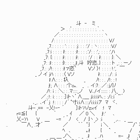
斗 ‐ ミ
＞ . :゜: : : : : : : : : :.｀. ､
／: : : : : : : : : : : : : : : : : : ヽ
/: : : : : : : : : : : : : : : : : : : : : : V/
_7.: : : : : ': : : : :j: : : :'/ : ヽ: : : : : :V/
_7:i : : : : i!: : : : :i!: : : :.'/: : :',: : : : :',ﾊ
_7: {: : : : :i!: : : : :i!: : : : :'/ : : i!: : : : :}: ＼
_7: :i!: : : : :{!: : : :_j!,斗 竚恣､} : : : : ト _: : ーノ
_7.: :ﾉ!: : : : :i!ァ恣` Vソ 〉! : : : : !:', ￣
_ ノ イ jﾊ : : : :〈 Vソ i!: : : :./: :i
i!∧: : : 圦 _ ﾉ!: : . /!: 
j!; ∧: : : :个o｡. _ .. イ:7: .／::j/}ﾉ
/!: i : :＼: : .ﾏ:::::_ノ V､/イ::::::: : 八_ )
／.:.!: i: : : : :〕iトヽ゜∧_＿ ji:i:i:iﾊ､:: :/i::i｀ ¨´
. ､_.. ､イ´j: :!: : : : /´‘寸i:i∧::::/i:i:i:i:ｱ ﾏ ヾ､
斗- ,== -乂!-‐ ´ 〕iト'ﾊﾉzxイ :! ﾏ
r=≦{ { ｀ _ ｲ ／ 0 ＼ j!:' ､
乂-'ﾊ V ＿ -= ´ ﾉ < / :}ヽ ,> :i ,､.. _
.. ￣∧_ .才´ ／ ｀´ ﾟ:} ｀ i ＼ ´ ￣/` 
ﾍ ､ ｡i! { ` _ / /
＿ ＿ ノ＼ .. _ .i! _ ..ﾊ =- ,j! ,'i:i: