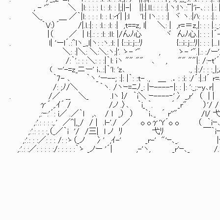
, - '" ＼ |l: : : : l.: :l: : |;||-| ||:|.ｌl.: : : :|.ヽ:lヽ.:¨|'i-､
. ＼_ ＿ ／｀|l: : : : l: : l.:イ| |:l 'l:| lヽ.: : :| ヾ ヽ.:|ﾊ: : 
｀V:）´ /|.l.:|: : :l.: :l: :| ,t==z, l| ＼: | ,r=＝z,|: : : 
|（ ／ | l:|.: : :l: :ｌl: |/んﾉ心 ヾ んﾉ心.|: : : |´-| 入.: 
. l| 'ーl´.:^lヽ_,,l|ヽ: :ヽ.:l: | {:::i::j:::ﾘ {:::i::j:::ﾘ|: : : |...ｌ lt-'
＼: :|＼: ＼:＼:ヽ;|'. ゝ- '" , ゝ- '".|.: :/ー'/.:|: /: :|/
/:｀'.: : :＼: : :|｀l: iヽ "" "" ､ , "" ""|: /:-t'´:/／: :
( ｰ'-=z_ニー' i､.:|｀'l: 'z､ ., :|:/: : 
｀7- ､ ｀ヽ_'ー--; :|: |｀: :t- ., ＿ .．: :i: :/´:|.:l´ r=ニシ-
/: ;ﾉ/＼ ｀ヽ. /ヽｰ=ﾆﾉ_: |ｰ----‐|: : |: ':_;:-y､r| / 
. /／ __ ＼_ .lヽ }/ ｀i＼ ｰ----‐'冫 _,r' （ |
γ´ ,.ｲ´ / /ノ .〉､ ｀i_ ｀. ´ _r" ）'/ / ／ 
,:ｰ:'´: i／ .／｀l ,､ / l _） ） ｀i､_ ´ r''" /l/ 弋 ,:
,:'.: : : :,.' ／^|,_/ / | .l-'./ ／ o oγ'Y´o o （ ｀iｰ､ヽ._ r
,:'.: : : :,（_／｀i '/ /三| l ノ ﾘ 弋ﾘ ￣｀iｰゝ_, >､＼l＼
,:'.: : :／: : : /: :ゝ（_ノ 冫' ,ｲ-' _r-' "'ｰ､_. |ｰ--－'ゝ,_）.
,:'.: :／: : : : :/: : : : :｀ゝ _ノー '´| ,-'ヽ, _r'ｰ､_ /.: : : : : : : : 