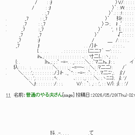
/ : :j! 〉V/: : : : : '
/ : :j! 〉゜: :W: : : : : 
. :_7 〉゜.: : ::!: : : : : :.
. _7 : :_7 〉゜ 抖!: : : : : :.
. _7 : :_7 〉⊃:. i! ,′: : : : :.
. _7 ::_7 〉゜ ', ! {: : : : : : :.
_7 _7 〉゜ √: : : : : :
_7 :j! / ＿ /: : : : .. 
_7 j! . . /〕iト .: : : : .. 
{. . . . . : : : : : : : : : : {二二7｀
ih｡,: : : : : : : : : : : : : : : : ､: : 寸二{､: :ヽ,: : : .
{: . }h｡,: ; :` -=-. . _: : : : :＼: :`ﾏ二h｡.j!: :. イ
. 圦: : : . :. . . . : : : : :＼: : : : :_: -=─-: : :＼: :ﾏ二二!: /´
. ＼: : : :',: : : : : : : : :./:〕iト .._｀'': : -=-: :`:. :｀: .ﾏ二ﾆ',:. j{'/
＼: : ',: : : : : : : :.ﾍ: . ､: : : :.,: : : :＼: :.ヽﾆﾆ}:. j{: '/
＼j!: : : : : : : :/: : :. V/: : `:. ,: : :', : : V/}: :j{: : :'/
11
名前：
普通のやる夫さん
[
sage
] 投稿日：
2026/05/28(Thu) 02:
抖. .-. . . . .て_