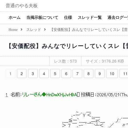
普通のやる夫板
ホーム
当掲示板について
仕様
スレッド一覧
過去ログ一
Home
スレッド
【安価配役】みんなでリレーしていくスレ【普
【安価配役】みんなでリレーしていくスレ【
レス数：573
サイズ：3176.26 KiB
1
2
3
4
5
6
7
8
9
10
11
1
名前：
リレーさん◆HnDwXHjJvH9A
[
] 投稿日：
2026/05/21(Thu
,_ ＿
､-ー'｀Ｙ ＜,__＿ r
_＿≦ー`__＿ _二ｚ<＿ ,/.'´￣￣｀ ｰ- 、 l 
＞ ７ ￣､-‐ ´￣｀'┴＜ .／ 〃" ｀ヽ､