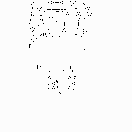
´ ∧: .V:::::::>≧＝≦ニ/_イ::: : V/
j!:.＼:',／ニニニﾆﾆ´=-_::: : : .V/
. j!: : : :,`｀寸ゝ'⌒!´¨ﾊ｀ヽV/: : : V/
j!: : : :ﾊ / 乂_,ﾉヽ..ノ 'V/:ヽ: . ､
/.:/: :/ ﾊ ! :} }: : : ｀¨ ｀
/イ乂: :/::::, } ∧ _ ﾉ: : : :}
´ /. :＞圦 ＼_ ノ ｀¨ -=ﾆ乂/
/／ ヽ
. j'
{ /
／
＼ ／
〕iト イ!
≧=- ≦ ､::ﾔ
∧::::i ∧:ﾔ
/ .∧::ﾔ / ∧::､
/ ∧:ﾔ ./ し
/ L:ヽ,