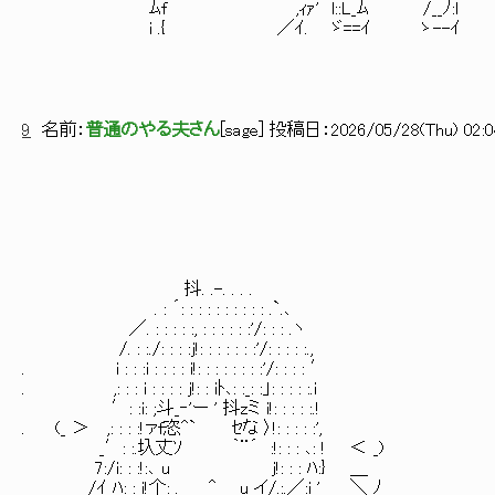
ﾑf ,ｨｧ' l::L_ﾑ /__ﾉ:l
i .{ ／ｲ. ゞ==ｲ ゝ--ｲ
9
名前：
普通のやる夫さん
[
sage
] 投稿日：
2026/05/28(Thu) 02:0
抖. .-. . . .
. : ´: : : : : : : : : : .`.､
／. : : : : :, : : : : : :'/: : : .ヽ
/. : :./: : : :j!: : : : : : :'/: : : : :.,
. i : : :i : : : : i!: : : : : : : :'/: : : : ′
. ,: : : i : : : : j!: : iﾄ､: :_: :」: : : : :.i
′: :i: ;斗_‐'ー ' 抖zミ i!: : : : :.!
. (_ ＞ ,: : : :!ァf恣^` ｾな 〉!: : : : :',
_′: :.圦丈ｿ ｀¨´ :!: : : ､: !
7:/i: : :!:､ u j!: : : ﾊ:} ＿
/ｲ ﾊ: : i!个: . ^ u_イ/.:.／:i