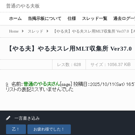
普通のやる夫板
ホーム
当掲示板について
仕様
スレッド一覧
過去ログ一
Home
スレッド
【やる夫】やる夫スレ用MLT収集所 Ver37.0【
【やる夫】やる夫スレ用MLT収集所 Ver37.0
レス数：628
サイズ：1056.37 KiB
9
名前：
普通のやる夫さん
[
sage
] 投稿日：
2025/10/11(Sat) 16:5
リストの表記ミスすいませんでした
一言書き込み
乙！
お疲れ様でした！