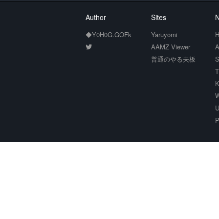
Author
Sites
N
◆Y0H0G.GOFk
Yaruyomi
H
AAMZ Viewer
A
普通のやる夫板
S
T
K
W
U
P