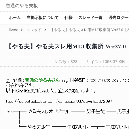
普通のやる夫板
ホーム
当掲示板について
仕様
スレッド一覧
過去ログ一
Home
スレッド
【やる夫】やる夫スレ用MLT収集所 Ver37.0【
【やる夫】やる夫スレ用MLT収集所 Ver37.0
レス数：628
サイズ：1056.37 KiB
31
名前：
普通のやる夫さん
[
sage
] 投稿日：
2025/10/25(Sat) 15:
お疲れ様です。
以下のｍｌｔを更新しました。宜しくお願いします。
ttps://uu.getuploader.com/yaruosien03/download/2097
2ch━┳━ やる夫スレオリジナル ━━━ 男子生徒 ━━ 男子生徒0
. ┃
. ┃
. ┗━ やる夫派生 ━━━ 生江ない世 ━┳━ 生江ない世06（格