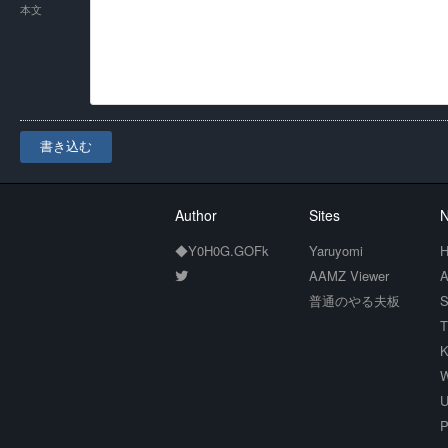
本文
書き込む
Author
Sites
N
◆Y0H0G.GOFk
Yaruyomi
H
AAMZ Viewer
A
普通のやる夫板
S
T
K
W
U
P