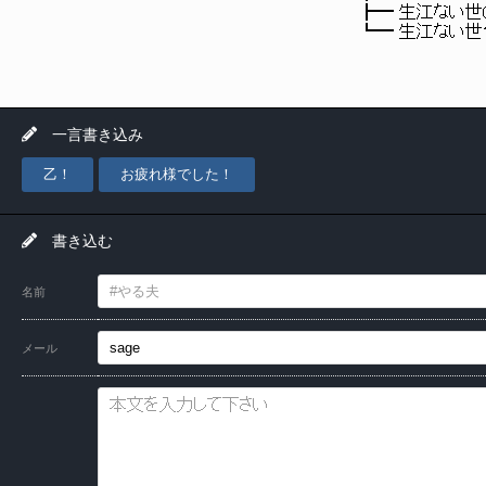
┣━ 生江ない世07（近接武器）.m
┗━ 生江ない世11（別衣装）.ml
一言書き込み
乙！
お疲れ様でした！
書き込む
名前
メール