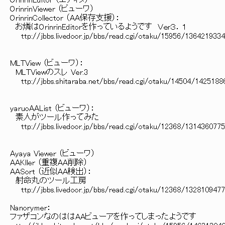
OrinrinEditor （エディタ）
OrinrinViewer （ビューワ）
OrinrinCollector （AA保存支援）：
お燐はOrinrinEditorを作っているようです Ｖｅｒ３．１
ttp://jbbs.livedoor.jp/bbs/read.cgi/otaku/15956/136
MLTView （ビューワ）：
MLTViewのスレ Ver.3
ttp://jbbs.shitaraba.net/bbs/read.cgi/otaku/14504/1425188
yaruoAAList （ビューワ）：
素人がツール作ってみた
ttp://jbbs.livedoor.jp/bbs/read.cgi/otaku/12368/131
Ayaya Viewer （ビューワ）
AAKller （重複AA削除）
AASort （近似AA検出）：
射命丸のツール工房
ttp://jbbs.livedoor.jp/bbs/read.cgi/otaku/12368/132
Nanorymer：
ファザコンなのははAAビューアを作ってしまったようです