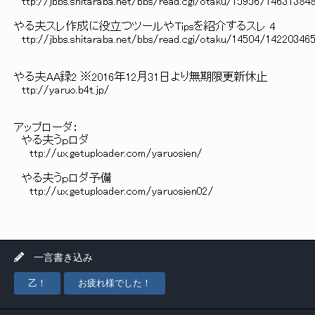
ttp://jbbs.shitaraba.net/bbs/read.cgi/otaku/15956/14631384
やる夫スレ作成に役立つツールやTipsを紹介するスレ 4
ttp://jbbs.shitaraba.net/bbs/read.cgi/otaku/14504/14220346
やる夫AA録2 ※2016年12月31日より無期限更新休止
ttp://yaruo.b4t.jp/
アップローダ：
やる夫うｐロダ
ttp://ux.getuploader.com/yaruosien/
やる夫うｐロダ予備
ttp://ux.getuploader.com/yaruosien02/
一言書き込み
乙！
お疲れ様でした！