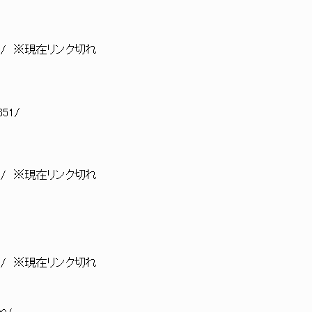
4219334/ ※現在リンク切れ
651/
4360775/ ※現在リンク切れ
8109477/ ※現在リンク切れ