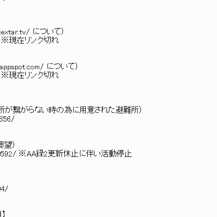
xtar.tv/ について）
753690/ ※現在リンク切れ
ppspot.com/ について）
015646/ ※現在リンク切れ
集所が繋がらない時の為に用意された避難所）
0656/
要望）
951/1401280592/ ※AA録2更新休止に伴い活動停止
04/
用】