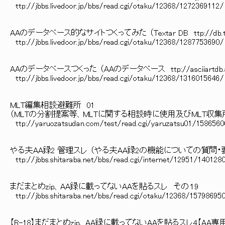
ttp://jbbs.livedoor.jp/bbs/read.cgi/otaku/12368/1272369112/
AAのデータベース的なサイトつくってみた （Textar DB ttp://db.te
ttp://jbbs.livedoor.jp/bbs/read.cgi/otaku/12368/1287
AAのデータベースつくった （AAのデータベース ttp://asciiartdb.a
ttp://jbbs.livedoor.jp/bbs/read.cgi/otaku/12368/1316
MLT編集相談避難所 01
（MLTの分割提案等、MLTに関する相談時に使用及びMLT収
ttp://yaruozatsudan.com/test/read.cgi/yaruzatsu01/158656
やる夫AA録2 管理スレ （やる夫AA録2の機能についての質問・
ttp://jbbs.shitaraba.net/bbs/read.cgi/internet/12
まだまとめzip、AA録に載ってないAAを貼るスレ その１9
ttp://jbbs.shitaraba.net/bbs/read.cgi/otaku/12368/15798695
【R-18】まだまとめzip、AA録に載ってないAAを貼るスレ4【AA専