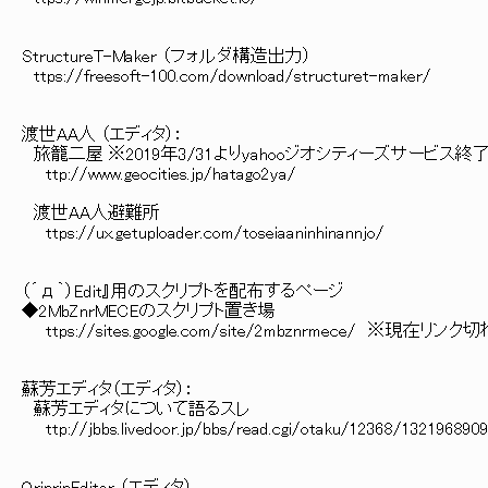
StructureT-Maker （フォルダ構造出力）
ttps://freesoft-100.com/download/structuret-maker/
渡世AA人 （エディタ）：
旅籠二屋 ※2019年3/31よりyahooジオシティーズサービス
ttp://www.geocities.jp/hatago2ya/
渡世AA人避難所
ttps://ux.getuploader.com/toseiaaninhinannjo/
（´д｀）Edit』用のスクリプトを配布するページ
◆2MbZnrMECEのスクリプト置き場
ttps://sites.google.com/site/2mbznrmece/ ※現在リンク
蘇芳エディタ（エディタ）：
蘇芳エディタについて語るスレ
ttp://jbbs.livedoor.jp/bbs/read.cgi/otaku/12368/132