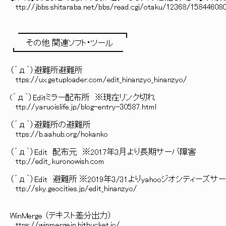
ttp://jbbs.shitaraba.net/bbs/read.cgi/otaku/12368/15844608
━━━━━━━━━━━━━┓
その他 関連ソフト・ツール
┗━━━━━━━━━━━━━
（´д｀）避難所避難所
ttps://ux.getuploader.com/edit_hinanzyo_hinanzyo/
(´д｀）Editミラー配布所 ※現在リンク切れ
ttp://yaruoislife.jp/blog-entry-30587.html
（´д｀）避難所の避難所
ttps://b.aahub.org/hokanko
（´д｀）Edit 配布元 ※2017年3月より長期サーバ障害
ttp://edit_.kuronowish.com
（´д｀）Edit 避難所 ※2019年3/31よりyahooジオシティ
ttp://sky.geocities.jp/edit_hinanzyo/
WinMerge （テキスト差分出力）
ttps://winmergejp.bitbucket.io/