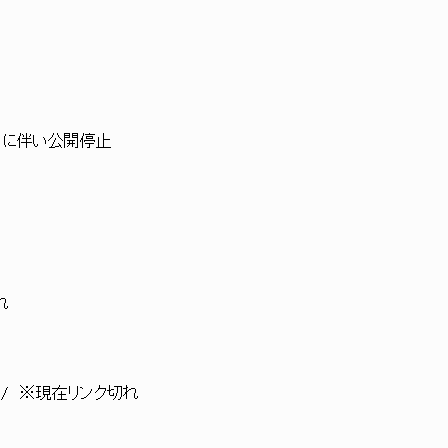
終了に伴い公開停止
切れ
1968909/ ※現在リンク切れ