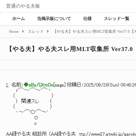
普通のやる夫板
ホーム
当掲示板について
仕様
スレッド一覧
Home
スレッド
【やる夫】やる夫スレ用MLT収集所 Ver37.0【
【やる夫】やる夫スレ用MLT収集所 Ver37.0
2
名前：
◆pBy/IjXmDo
[
sage
] 投稿日：
2025/09/28(Sun) 08:48:26
ｒ'⌒'～'⌒'～'⌒'ヽ
（ ）
） 関連スレ （
（ ）
丶～'⌒'〇'⌒'～'
Ｏ
o
AA録やる夫 相談所 （AA録やる夫 ttp://www37.atwiki.jp/aaro