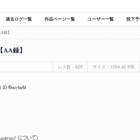
過去ログ一覧
作品ページ一覧
ユーザー一覧
投下予
AA録】
【AA録】
レス数：625
サイズ：1054.46 KiB
 ID:f9ec4afd
kuyaruo/ について）