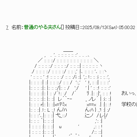
7
名前：
普通のやる夫さん
[
] 投稿日：
2025/09/13(Sat) 05:00:32 
＿＿
, .. '.. :: :: :: :: :: ::' .. .. ..､
／ :: :: ::/ :: :: :: :: :: :: :: :: :: :: :: ＼
/ :: :: :: ::/ :: :: :: ::/ :: :: :::| :: :: :: :: :: ヽ
./ :: :: :: ::/ :: :: :: ::/ :: :: :,' :|､ :: :: :: '､ :: :ヽ
' :: :: :: ' ::! :: :: :: :/ :: :: :/i ::|. ',:: !:: :: :i :: :: :',
|:: :: :: ::| ::| :: :: :::/ :: :: / '::,' ' :!, :: ::| :: :: ::'
|:: :: :: ::|:: |:: :: ::/|:: :: / ':/ ' | ' :: ::! :: :: ::'
|:: :: :: ::|:: | :: :/｀!:: :/ /´ ﾘ .|:: ::|', :: :: :! 
|:: :: :: ::|:: |:: ::| レ´｀‐- _ ノレ´ | :i:: ::|
|:: :: :: r|:: |:: ::|x=ﾃﾐx x==x .| :|:: :
|:: :: ::| .!:: L :_! んﾉﾊ ん:ﾊ } .,'! :| :/
|:: :: ::'､.|:: :: ::| 弋_:::ﾉ .辷ノ /:レ|/
|:: :: :: ｀|:: :: ::| ,':: :| ´
| :: :: :: :|:: :: ::| u ' ,:: :: !
| :: :: :: :|:: :: ::| _ _ /::: :::|