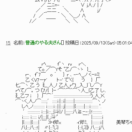
厶∨|/|／八| ￣二=く : /}: /: /|: :j＼＞
／ 二ﾆ=- 、 ∨ j人:/│/
／ _,,二二 _ ＼ ∧ j/
/ ／ ＼ ＼__ノ ∧
/／ ￣￣ ＼ ＼ ＼
15
名前：
普通のやる夫さん
[
] 投稿日：
2025/09/13(Sat) 05:01:0
rﾍ＿ f＾ヽ rv rヘ、
てo ／⌒Yそ ﾟ乙/⌒ヽゝ }__
r‐､ f＾7￣ o ´ ｝ r ､ -‐ﾍ__ノ くｰ=ミ
乙 くV7ーｧ' ト-' てﾟく{ う } 厂
匕⌒ヽ 乙 う 廴_人_ﾉ 乙人_r勹__入__}´し'⌒Y
rﾍて/⌒｡ つ ひ/{ }ｰ '⌒＾⌒＾⌒ヽ人__{乙了 し､
廴乙フ i } 厂⌒´:::::::::::::::::::::::::::::::::::::::::う_人_)く
'⌒ヽく_人ノ⌒::::::;′::::::ｉ:|:::ｉ|:::::::::|::::::::::::::::::::⌒ヽ ノ
しﾍ_ノ::::::::::::: ｉ:::::::ｉ:::|:|:::j|:::::::::|{:::::::::|:::::i:::::::::‘.
. ′:::::::::::::: ｉ::::|ｉ:::_;|斗}/ |::::::::八≧:‐-::|:!::::::::::.
i::::::: i:::::: i/|::::|{_;斗'’ ￣ ￣｀ |:::::::::::i
|{:::::::|{::::::|´￣ ≫f斧x ィ斧ﾐ、 |:::::::::i:| 美
. 八{:::八:::!| 〃{:::ﾟじ} {:::じ}》 八::::j八