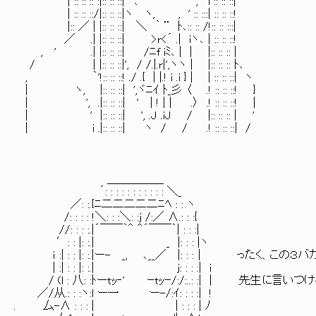
| :: :: :: :|:: :: ::|｀ ､ ´ ｀ , 'i :: :: ::|
| :: :: ::/|:: :: ::|ヽ ヽ, , ' :: :::| :: :: ::!
|:: ／ | |:: :: ::| ＼ ｀ ¨ ﾄ､:: :: /!:: :: :::|
／ .| |:: :: ::| >r<´ .| iヽ､ | :: :: ::!
, ' .| |:: :: ::| /ﾆf iﾐ､ | | |:: :: :: |
/ | |:: :: ::|', / /.|.r|',ヽヽ | |:: :: :: ﾄ､
, ｀'!:: :: ::! ./ .{ | |.! i .i } | | :: :: ::| ヽ
| ヽ, |:: :: ::| ',ヾﾆｲ ﾄ_彡 〈 .! :: :: ::! }
| ', .|:: :: ::| ' | ! | | .〉 .! :: :: ::! |
| ' |:: :: ::| ', .J .iJ / |:: :: :: | '
| i .|:: :: ::| ヽ / / .! :: :: ::| /
＿＿＿＿＿
´: : : : : : : : : : : ＼_
／: :.{ﾆ二二二二二ﾆﾍ : : ヽ
/: : : : !＼: : :＼: :j /:／ ∧.: : :{
//: : : :.|´￣￣｀＾ ＾´￣￣｀| : : :|
′: : |: :.| _ |: : : |ヽ
ｉ :| : : |: :.|ー- _, ､__／ |: : :│ ったく、この３バ
| :| : : |: :.| j: : : :| i
/ (l : 八: :ﾄーtｯ‐' ｰtｯｰ/:/:..: :| | 先生に言い
／/从.: : :ヽ:l ー一 ー-/:ｲ: : : :| !
. 厶-∧ : : : | | : : : | ﾉ