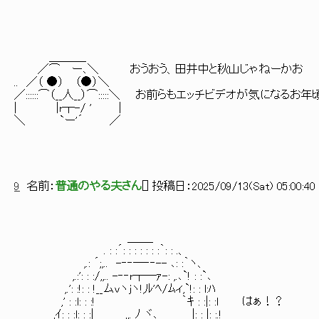
＿＿＿_
／⌒ ー､＼ おうおう、田井中と秋山じゃねーかお
.. ／（ ●） （●）＼
／::::::⌒（__人__）⌒:::::＼ お前らもエッチビデオが気になるお
| |r┬-/ ' |
＼ `ー'´ ／
9
名前：
普通のやる夫さん
[
] 投稿日：
2025/09/13(Sat) 05:00:40 
＿＿_
. : :´: : : : : : :｀: : .、
,.: ´;,.. -‐‐―‐‐-- ､: :｀ヽ、
,.:': : :/,,.. -‐‐r┬―ｧ-: ,.､`! : :`､
,.': :!: : !__ムvヽjヽ!,ﾙ'ﾍ/ﾑィ,`!: : l:ﾊ
,' : :l: : :! ｀ｷ : :|: :l はぁ！？
,ｲ: : :l: : :| ,,. ﾉ ヾ､ |: : |: :.!