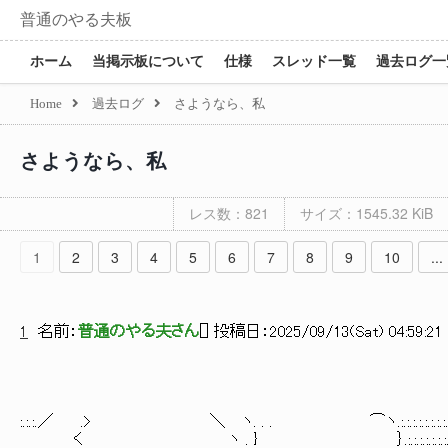
普通のやる夫板
ホーム
当掲示板について
仕様
スレッド一覧
過去ログ一
Home
過去ログ
さようなら、私
さようなら、私
レス数：821
サイズ：1545.32 KiB
1
2
3
4
5
6
7
8
9
10
...
1
名前：
普通のやる夫さん
[
] 投稿日：
2025/09/13(Sat) 04:59:21 
:.:.:.／ .> ＼ ヽ. . . ⌒ヽ.:.:.:.:.:.:.
く ヽ . } ｝.:.:.:.:.:.:.:.:.:.