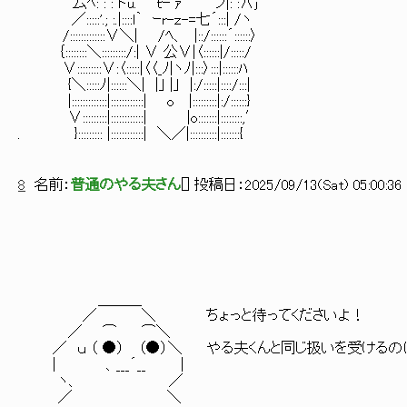
厶ﾍ: : : トu. ｔｰ ｧ ノ|: :∧j
／:::::'.; :.|::::l｀ ｰr-ｚ-=七´:::| /ヽ
/:::::::::::::∨＼| /ﾍ、 |::/::::::´::::::〉
｛::::::::＼:::::::::/:| ∨ 公∨|〈::::::|/:::::/
∨:::::::::∨:〈:::::|〈〈_ﾉ|ヽﾉ|:::〉:::|::::::ﾊ
{＼:::::ﾉ|::::::＼| |｣ |｣ |:/:::::|::::/:::|
|:::::::::::::|::::::::::::| o |:::::::::|:/::::::}
∨:::::::::|::::::::::::| |o:::::::|::::::::,′
. }::::::::: |::::::::::::| ＼／|::::::::::|:::::::{
8
名前：
普通のやる夫さん
[
] 投稿日：
2025/09/13(Sat) 05:00:36 
＿＿＿
／ ＼ ちょっと待ってくださいよ！
／ ⌒ ⌒＼
／ ｕ （ ●） （●）＼ やる夫くんと同じ扱いを受ける
| 、___´__ |
ヽ、 ／
／ ＼