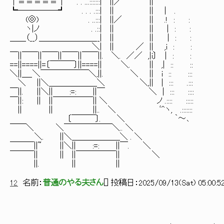
│≡≡≡≡≡│ . . ...:::::::| ||／ ||
┗─────┛ . . . .:::| || || | .
(◎) . ..:::| ||／ || .! : :
ヽ|ノ . .::| || || | : :
＿＿（__）＿＿＿＿＿＿＿__| || || ｜ : :
＼| || ／ || ,i : :
￣||￣￣||￣￣||￣￣||￣￣||. ＼. ／／ ,|i〕 | : :
==||====||=〔￣￣￣〕||====|| ＼. || ,| :: ::
＼||＿_＼￣￣￣￣￣￣＼,||. ＼ || i :: :::
＼ ||＼＿＿＿＿＿＿＼ ＼,|| | ::: .:::
￣||. ||＼|| :=: ||￣ ＼ | ::: ::::
￣||: || ||￣￣￣￣￣|| ＼ ノ .:::: :::::
|| || ||.. ＼ ﾞ^ヽ, .:::::::
〔￣￣￣〕. ＼ ｀～､
￣￣＼ ＼￣￣￣￣￣￣＼.. ＼
＼. ||＼＿＿＿＿＿＿＼ . ＼
￣￣￣||~ ||＼|| :=: ||￣. ＼
￣￣￣|| || ||￣￣￣￣￣|| ＼
||. || ||
12
名前：
普通のやる夫さん
[
] 投稿日：
2025/09/13(Sat) 05:00:5