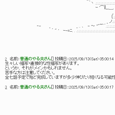
｀ヽ .:.:.:.:.:.:.:.:.:.:.:.:.:.:.:.:.:.:.:.:./ ∧
ｰ '⌒廴,___, 、 .:....,' / ＼ i / //.; ; ;
_ ノ .:.:.:..{ , _／ ／.::∨ 〈 // ; ; ; 
｛.:.:.:.:.:.:.:∧ _､イ.::::::::::{ ,〈_//; ;
_ ノ.:.:.:.:.:.:.:'ｉ ｀¨T¨´ ￣＼_:::∨ //:|; ;
‐- _ _ .. ､ - ～ ''"~＾´.:.:.:.:.:.:.:.:.:/｜ 、 ￣ '/.:
´ " ' ｰ-=ﾆ. . .:.:.:.:.:.:.:.:.:.:.:.:.:.:.:.:.:.:.:.:.:.:.:.:.:
l V 
2
名前：
普通のやる夫さん
[
] 投稿日：
2025/09/13(Sat) 05:00:14 
生々しい描写・直接的な性描写があります。
というか、それがメインかもしれません。
苦手な方は注意してください。
全七話予定で殆ど完成していますが多少伸びたり短くなる可能性
3
名前：
普通のやる夫さん
[
] 投稿日：
2025/09/13(Sat) 05:00:17 