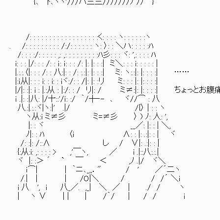
{､ ﾄ､ヽヽ'///ハ三三///////ﾉ // }
/: : : : : : : : : : : : : : : : : :く: : : : ヽ: : : : : :ヽ
. /: : : : : : : : : /:/: : : : : : ヽ: 〉: : ＼ハ: : : : :ﾊ
/: : : :/: : : : : ,: ,: : : : : : : : :ﾊ彡: : : ヾ: ',: : : : ﾊ
i: : : |/: : : /: : ｉ: ｉ: : : /: |: |: : :| ミ＼: : : i: : : : : |
|.:.:.〈|: : : /: : 八:|: : /: :.:|: |: : :| ミ: ヽ:.:|: |: : : :| ……
|:ｉ从|: : : i: : i: : iヾ:/: : /|: |: :リ ミ: : : |: |: : : :|
|/|: :|: i : |.:从 : |:/: : / リ|: / ミ≠:|: |: : : :| ちょっ
ｉ .|: :|八: |/十::'/ｉ: :/ ｀/┼‐- ､ ヾ//⌒ : 八
八.:|.:.:ヾ|ヽ:|' .|/ /{〉 | : : ヽ
ヽ从:i ミ≠彡 ミ=≠彡 〉 ) ﾉ: 人: ',
|: : ヾ __／: |: : | ＼,
ﾉ|: : ﾊ 〈i ∧: : |: .:|: : | ヾ
/: :|: /::∧ し / ∨|: .:|: : |
{:从:i: ,: : : : > ,'￣ヽ, ／ i .|::八:.:.|
ヾ |: :＞ ´ ` ￣ ＜ ,ﾉ .|/ ヾ＼
ｉ⌒| | ｀ニ､_,,．" / ' ／´二ヽ
/.| | | /O|＼ / / /´ ＼i
i 八 ', i 八_／. ,_| ＼ ／ | ./ / ヽ
| ヽ ∨ | | | /｀/ | / / i