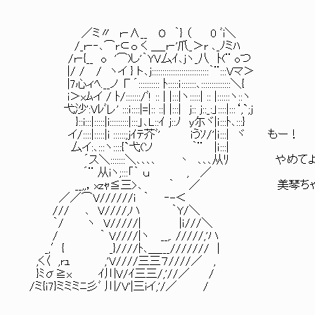
／ミ〃 r‐∧__ O ｀} （ 0 ﾞi＼
/_r‐‐､⌒r⊂ｏ く ＿_r‐'爪_＞r ､_ﾉミﾊ
/r‐{__ o '⌒)し'｀YV厶ｲ､jヽ_八 ﾄ(¨ oつ
|/ / / ヽイ } ト､j:::::::::::::::::::::::::::｀¨:::Vマ＞
|7心ィﾍ.__ノ Γ´:::::::::: ﾄ:::::ｉ:::::::､::::::::::::::＼{
i＞xﾑイ / ﾄ/:::::::/ﾞ! :: | |:::|ヽ:::::| :: |::::::ヽ::ヽ
弋沙':Vﾚﾞレ' :::ｉ::::|=|:: ::| |:::| j:: j::_:」::::|:::‘,`;j
}::i:::|:::::|i:::::::::|:::」､L::ｲ j::ﾉ y尓ヾ|ｉ:::ﾄ､:::}
イ/::::|:::::|i ::::::;jｲﾃ芥ﾞ' iうｿ/'|ｉ:::| ヾ もー！
厶イ:､:::ヽ::::{`弋(ソ ｀¨ |ｉ:::|
´ス＼:::::::＼､､､､ 丶 ､､､从ﾘ やめてよ
´¨ 从iヽ;:::「｀ ｕ , ／
__,,，xzｬ≦三>､ ｀ ／ 美琴ちゃんか
／／⌒V//////i ｀ ‐-＜
/// ､ V////,ハ ｀Y/＼
｀/ ヽ V/////| |ｉ///＼
/ ｀ V////|ヽ __,. /////,'ハ
_,′{ _}////ﾄ､＿___/////// |
,く〈 ,rｭ ,'V////三三７////／ ,
}ﾐσ≧x ｲ川V/ｲ三三/,'//／ /
/ミ{ｉ7}ミミミﾆ彡ﾞ 川/V'|三iイ,'/／ /