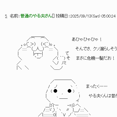
5
名前：
普通のやる夫さん
[
] 投稿日：
2025/09/13(Sat) 05:00:24 
＿＿＿_
／⌒ ⌒＼ あひゃひゃひゃ！
。o（゜＞） （＜゜)o 。
／::::::⌒（__人__）⌒::::: ＼ そんでさ、クソ漏らし
| |r┬-| | て
＼ `ー'´ ／( ｀´) そ まさに危機一髪だお！
／ ＼ﾉ ﾉミ
|＼ ＼ ＼____ノ
／￣￣￣￣＼
/ ノ ヽ '. まったく……
/ ( ● ● ) ,
| ､ ´ ｌ やる夫くんは昔から間
＼ ￣￣ イ
＿{介ー -=彡へ、
/:::::ゞ_〉,｀ヽ 〃 }＿/:::::＼
／{:::::::::::::0| ｀V ノ｀ヽ:::::::::::::::ヽ