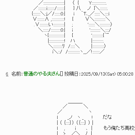
／:::::::::::::::::::::::| 〈 { Y::::::::::::::::.
／:::::::::i::::::::/::::::::| } 八 ノ }＼::::::::.
{::::::::＼:j／/:::::::0:| i ｀T､_／::::::＼::::i
∨::::::::∧ ,::::::::::::::! { ∨＼::::::::::::＼
.∨::::::::::い::::::::::::| ; ':::::::＼::::::::::::〉
＼::::::/:::::::::::0:| i ':::::::::::＼::::/
ヽ{:::::::::::::::::| { '::::::::::::{｀¨
|:::::::::::::::::! ハ |::::::::::::.
＼::::::::::ﾘ /:::::＼ |:::::::::::::〉
i＼::/ /:::::::::::::ヽ__／!::::::::／
6
名前：
普通のやる夫さん
[
] 投稿日：
2025/09/13(Sat) 05:00:28 
＿＿＿
／ ＼
／ ヽ
l _ノ ヽ _ ! だな
| （ ｛::::｝） （｛::::｝ ） |
l , i ､ | もう俺たち高校生
| ゝ _ ／＼ _ ﾉ |