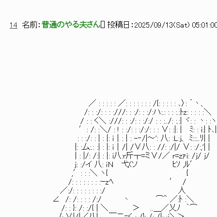
14
名前：
普通のやる夫さん
[
] 投稿日：
2025/09/13(Sat) 05:01:0
／ : : : : : ／: : : : : : : /{: : : : : ､〉: ｀丶、
/: : :/: : : :///: : :/: : :/:ハ:.: : : :.:ﾄz: : : : :＼
/ : : く＼ :///: : :/: : :/:/ : : :../: :.:| ヾ: : 丶: :ヽ
′: /: :＼/ : ! : :/: : :/:/: : : ∨: :|: | ﾐ: : i:| ﾄ､|
: : :/: : | : |: ｉ│: | : -‐/|～': 八: :L:j、 ﾐ:::..ﾘ| |
|: :厶:.: :| : |: ｉ│/| /∨八: : //: :/|/ ∨: :/:,'| |
| : |/: /:| : |: i八:r斤┬=ミ∨/／ r=zｧi: /j/ j/
j: :/イ 八: ｉＮ 弋(ソ ﾋｿ ,ﾙ′
,′: : :＼ ヽ{ {
/: : : : : : : :ｰzﾍ ′ /
／:/: : : : : : : :/ 人
∠ /: /: : : : /:/ 丶 ⌒＾ ／:ﾄ :＼
/: : }: /: :/{ | ＼ ＞ ..＿／乂ﾉ ｀⌒