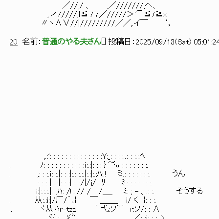
／//,/ 、 ,／///////,へ、
, ィ７////,{≦７７／/////＞'⌒≦7≧x
〃ヽ∧∨//|/////////／／,.イ￣ ‘，
20
名前：
普通のやる夫さん
[
] 投稿日：
2025/09/13(Sat) 05:01:2
,.:': : : : : : : : : : : : : :Y:_: : : :..: : :.:.ﾍ
. /: : : : : : : : : : :ｉ:.:|: :|: } ^㍉ : : : : : : :.
. ,: : :.ｉ: :.|: : :|:.: :.:.|:.:|:.;ﾊ:.! ミ.: : : : : : :. うん
.: : : |.: :|: : :|.:.:.:/|/j/ ﾘ ﾐ.: : : : : : :.
i:|:.:.:.|.:.;ﾊ: /!:.:// / /＿_ ﾐ: ; - 、.: :. そうする
. 从:.:i:|/厂/｀､{ ￣ ＿＿_ i/ く }: : :.
.. ヾ从:ﾊr=tzｭ ´ 弋:ソ＾｀ r:ソ/: : ∧
ヾ{:.:. ゞﾟ' _ ／: :ｉ: : : ヽ