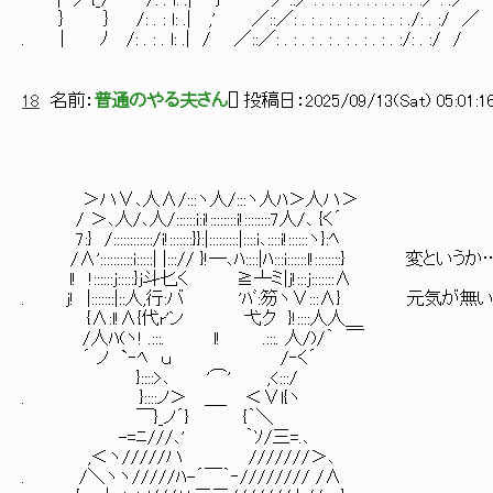
| ／{_/ /: . l: .| ｝ ／::／: . : . : . : . : . : . :／: .
｝ ｝ /: . : l: .| ,' ／::／: . : . : . : . : . : . : ./: . :
. | ﾉ /: . : . l: .| / ／::／: . : . : . : . : . : . : . :/: . 
18
名前：
普通のやる夫さん
[
] 投稿日：
2025/09/13(Sat) 05:01:1
＞ハ∨､人∧/:::ヽ人/:::ヽ人ﾊ＞人ハ＞
/ ＞､人/､人/::::::i:i!::::::::i!::::::::7人/､ {く´
7:} /::::::::::::/i!:::::::}}:|:::::::::|::::i､::::i!::::::ヽ}:ﾍ
/∧'::::::::::i:::::| |:::// }!―､ﾊ::::|ﾊ:::i::::::l!::::::::} 変とい
l! !::::::j:::::}j斗匕く ≧┴ミ|j!:::j:::::::∧
. j! |:::::::|::人,行:バ 'ﾊﾞ:笏ヽ∨:::∧} 元気が
{∧:l!∧{代r'ン 弋ク }!::::人人＿
/人ﾊ(ヽ! .:::. l! .:::. 人/)/｀ ￣
´ ノ `‐ﾍ ｕ /‐く´
}::::>､ '⌒' ,<:::/
. }::::ノ＞ ＿_ ＜∨l{ヽ
￣}_ノ´} {｀＼
-=ﾆ///､' ｀ｿ/三=.､
,＜ヽ/////ハ ///////＞､
. /＼ヽヽ/////ﾊ-´￣｀‐//////// /∧