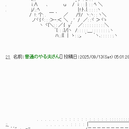
. ｉ:∧ ､ ｕ / ｉ: : : |: : : ﾍ ＼
. j/:.:ﾍ |:!:ﾄ､{: : : : :ヽ
/ !: 个: . ￣ ｀ ／ /ﾘ/ ヽ:ヽ: : ヽ＼
ノヾ:{ヾ: : :＞‐:＜ ＼ , ' / ／: :ヾ ＞ヾゝ
ヽ ヾ{＼: : ／:{ y′ ／: : : : : : : : : :＼
｀{: : :.}/|ヽ /: : : : :＿: : : : : : : :.ヽ
ﾊ:.:.{{ | ゝ: :.;， ´ ｀ヽ､: : : : : :.ヽ
21
名前：
普通のやる夫さん
[
] 投稿日：
2025/09/13(Sat) 05:01:2
. . . . . . : : : : : : : : : : : : : : : : : : : : : : :
;;_ . . . . . . : : : : |￣￣￣￣￣￣￣￣￣￣