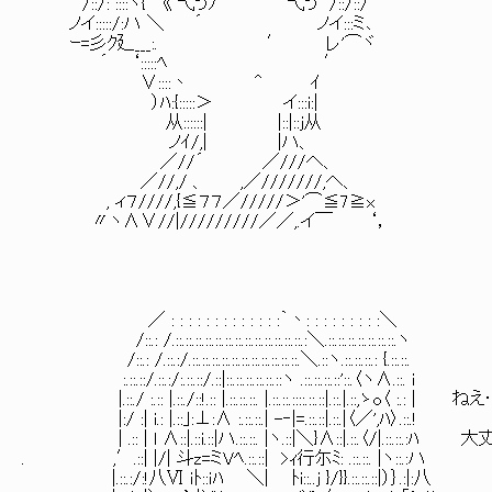
/::/: ::::ヽ{ 《 弋うｿ 弋う /::/::/
ノイ:::::/:ハ ＼ ´ ノイ:::ミ､
ｰ=彡ｸ廴___:. ′ レ'⌒ヾ
´ ‘:::::ﾍ ′
∨::::丶 ^ ｲ
）ﾊ:{:::::＞ イ:::i:|
从::::::| |::|::j从
ノｲ/,| |ハ、
／//´ ／///へ、
／//,/ 、 ,／///////,へ、
, ィ７////,{≦７７／/////＞'⌒≦7≧x
〃ヽ∧∨//|/////////／／,.イ￣ ‘，
／ : : : : : : : : : : : : :｀丶: : : : : : : : :＼
/::.: /.::.::.::.::.::.::.::.::.::.::.::.::.::.:＼.::.::.::.::.::.::.::.ヽ
/::.: /.::.:/.::.::.::.::.::.::.::.::.::.::.::.＼.::ヽ.::.::.::.: {.::.::.
:.::.::/.::.:/:.::.::/.::|::.::.::.::.::.::ヽ .::.::.::.::'::.〈ヽ∧.::. i
|.::./ :.:: |.::./::!.:: |.::.::.::. |.::.::.::::.::.::|.::.|.::,ゝo〈 :.: |
|:/ :| i.: |.::｣:⊥:∧ :.::.::.| -‐|=.::.::|.::.|〈／',ﾊ〉.::.!
| .:: | l ∧::|.::i.::|ハ.::.::. |ヽ.::|＼}∧::|.::.〈/|.::.::.:ﾊ
. ,′.::| |/| 斗z=ミVﾍ.::.::| >ｨ行尓ﾐ: .::.::. |ヽ::.:ハ
|.::.:/:!八Ⅵ ｉﾄ::ｉﾊ ＼| ﾄi::..j }/}}.::.::.::|）｝.:|:八