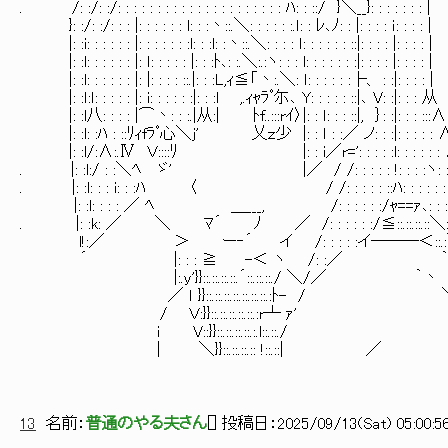
. /: :/: :/: : : : : : : : : : : : : : : : : : : : : ﾊ: : ::/ }＼__}: : : : : : : |
}: :/: :/: : : |: : : : : : l: : :丶::.＼: : : : : :.ｌ: : ﾚ､ﾉ: : |: : : : ｉ: : : : |
|: :i: : : : : : |: : : : : : :l: : :l: :丶::.＼: : : : ｌ: : : : : : ::|: 
|: :l: : : : : : |: ｌ: : : : : |: : :ﾄ､: :.＼:.:ヽ: : : l: : : : : : :|: : : : |: : : : |
|: :l: : : : : : |: |: : : : ::.|: : :L,ｨ≦「丶:.＼: ｌ: : : : : :├、 : :|: : : : |
|: :ｌ:ｌ: : : : : |: i: : : : : :|: : :l ,.ｨｬﾗﾟ尓､ Y: : : : : ::|､ V: :|: : : 从
|: :l八: : : : |⌒丶: : :.|从:| ﾄf..:::rｲ〉|: : ｌ: : : ::|, ｝: :|: : : :::∧
|: :l: :ﾊ : ::ﾘｨfﾗﾟ心＼j' 乂ｚ少 |: : ｌ : :／ ノ: : :|: : : : : 
|: :l/:∧:.Ⅳ Ｖ::::ﾘ |: : i／r=': : : : :l: : : : : :
. |: :l:/ : :＼ﾍ ゞ' |／ / /: : : : : !: : : :ヽ: 
. |: :l: : : i: : :ﾊ 〈 / /: : : : : ::ﾊ: : : : : : 
|: :l: : : : ／ ﾍ ＿___, /: : : : : :/ｬ==ｧ､: : : 
. |: :k: ／ ＼ ﾏ´ ﾉ ／ /: : : : : :/≦::.::.::.::＼: : 
l!:／ ＞ ー‐´ イ /: : : : :イ───＜::.:＼: : 
´ |: : : ≧ -＜ ヽ /: :／ ｀丶＼: : 
|:.y'}}::.::.::.::.´::.::.::./ ＼/／ ｀丶 ＼､:
／ ｌ }}::.::.::.::.::.::.::.:ﾄ- / ＼ ＼: 
/ Ｖ:}}::.::.::.::.::.:r┴ ｧ' ＼ ＼: 
i V::}}::.::.::.::.:.l::.::./ ヽ ヽ:
| ＼}}::.::.::.:: !::.::| ／ V 
13
名前：
普通のやる夫さん
[
] 投稿日：
2025/09/13(Sat) 05:00:5