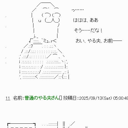
／￣￣＼
／ ⌒´ ⌒ っ……
. ｜ ( ⌒) (.⌒)
｜ ｕ （___人__） ははは、ああ
. | ﾉ
| | そう……だな！
j､_ |
√::::::...｀ミｭ､r＜ おい、やる夫、お前――
. ／.::7￣￣. : : .:.:.ヽ
/ .:::/.:.:.: : : : : : : :.:.::..＼
. ,' .::::/.:.: : : : : : :.／ ⌒ 、ヽ
. i .::.::.::.:. : : : : : .:.:.:.:.:::::...ヽ:.',
i ::::.::.::.::.:.: : :/ .:.:.:.:.:.:.:.::::::: }::
i ::::::.::.::.:.:.:.:/ .:.:.:.:.::::::::::::: ,.:: i
', :::::::::::::::く .::::::::::::::::／:::〈:::: |
11
名前：
普通のやる夫さん
[
] 投稿日：
2025/09/13(Sat) 05:00:4
┏─────┓ . . ..::::::::::| || .／