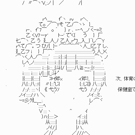
/ 〃⌒ヽ'V_:ノ｜ ／ /|
rﾍ＿ f＾ヽ rv rヘ、
てo ／⌒Yそ ﾟ乙/⌒ヽゝ }__
r‐､ f＾7￣ o ´ ｝ r ､ -‐ﾍ__ノ くｰ=ミ
乙 くV7ーｧ' ト-' てﾟく{ う } 厂
匕⌒ヽ 乙 う 廴_人_ﾉ 乙人_r勹__入__}´し'⌒Y
rﾍて/⌒｡ つ ひ/{ }ｰ '⌒＾⌒＾⌒ヽ人__{乙了 し､
廴乙フ i } 厂⌒´:::::::::::::::::::::::::::::::::::::::::う_人_)く
'⌒ヽく_人ノ⌒::::::;′::::::ｉ:|:::ｉ|:::::::::|::::::::::::::::::::⌒ヽ ノ
しﾍ_ノ::::::::::::: ｉ:::::::ｉ:::|:|:::j|:::::::::|{:::::::::|:::::i:::::::::‘.
. ′:::::::::::::: ｉ::::|ｉ:::_;|斗}/ |::::::::八≧:‐-::|:!::::::::::.
i::::::: i:::::: i/|::::|{_;斗'’ ￣ ￣｀ |:::::::::::i
|{:::::::|{::::::|´￣ ≫f斧x ィ斧ﾐ、 |:::::::::i:| 次
. 八{:::八:::!| 〃{:::ﾟじ} {:::じ}》 八::::j八
/::/: ::::ヽ{ 《 弋うｿ 弋う /::/::/ 保健
ノイ:::::/:ハ ＼ ´ ノイ:::ミ､
ｰ=彡ｸ廴___:. ′ レ'⌒ヾ
´ ‘:::::ﾍ ′
∨::::丶 ^ ｲ
）ﾊ:{:::::＞ イ:::i:|
从::::::| |::|::j从
ノｲ/,| |ハ、
／//´ ／///へ、