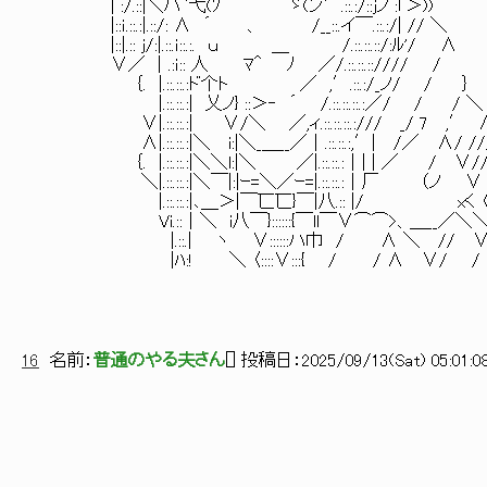
| :/.::|＼ハ`弋(ｿ ゞ(ン′.::.:/::jノ :｢＞))
|::ｉ.::.:|.::/: ∧ ´ 、 /__::.イ￣.::.:/| // ＼
|::|.:: j/:|.::.ｉ::.:. ｕ ＿ /.::.::.::/:ﾙ'/ ∧
∨／ │.:ｉ:: 人 ﾏ＾ ﾉ ／/.::.::.:://// /
｛. |.::.::.:ド个ト ／ ,′.::.:/_ノ/ / ｝
|.::.::.:| 乂ノ} ::＞‐ ´ /.::.::.::.:／/ / / ＼
∨|.::.::.:| ∨/＼ ／,ィ.::.::.::.:/// _/ 7 ,′ 
∧|.::.::.:|＼ i:|＼_＿__／│.::.::.:,′| /／ ∧/ //
｛. |.::.::.:|＼＼l:|＼ ／|.::.::.:│| | ／ / ∨//
＼|.::.::.:|＼￣|:|ｰ=＼／ｰ=|.::.::.:│厂 （ノ ∨ 
|.::.::.:|､＿＞|￣匸匸}￣|八.:: |/ xく 
Vi.::│＼ i八￣}::::::{￣ll￣∨⌒⌒>、＿__／＼＼
|.::.| ヽ ∨::::::ハ巾 / ∧ ＼ // 
|ﾊ:! ＼ 〈::::∨:::{ / / ∧ ∨/ /
16
名前：
普通のやる夫さん
[
] 投稿日：
2025/09/13(Sat) 05:01:0