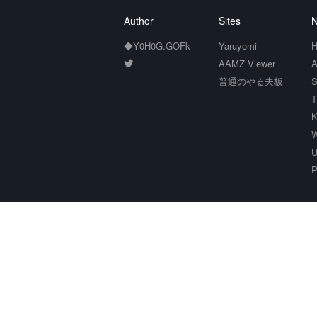
Author
Sites
N
◆Y0H0G.GOFk
Yaruyomi
H
AAMZ Viewer
A
普通のやる夫板
S
T
K
W
U
P