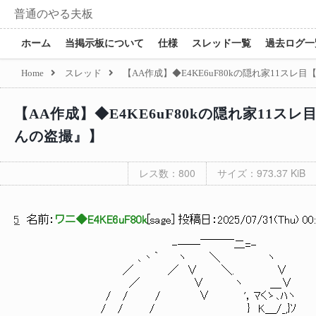
普通のやる夫板
ホーム
当掲示板について
仕様
スレッド一覧
過去ログ一
Home
スレッド
【AA作成】◆E4KE6uF80kの隠れ家11
【AA作成】◆E4KE6uF80kの隠れ家11
んの盗撮』】
レス数：800
サイズ：973.37 KiB
5
名前：
ワニ◆E4KE6uF80k
[
sage
] 投稿日：
2025/07/31(Thu) 00:
-──￣￣￣二=-
､丶｀ ヽ ＼ ヽ
／ ／ ∨ ＼. ∨
／ ∨ ヽ ＿∨
/ / / ∨ '，ﾏくゝ､ﾊヽ
/ / / } K＿/_,}ｿ