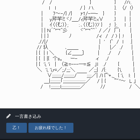
/ / } } /ﾊ:.
l l / } ハ. }. 〈/ !〉
| 7～-/} /} ｧ1/-─- } } |
| y芹竿ミヾﾉ＿_/ｨ芹竿ミx∨ .} ││
| ｲ〈（む）〉; :.､〈（む）)ｿ } ;! }:. l .|
| | Ｎ´^冖^彡 ヾ^冖^^｀ / ／/ 厂l |
|│} ﾉ /ィ / / )│.! |
.//|/ | ' l^ / l .|
// 圦 ､＿＿_ | |／ ./ |
| { │l ＼ {∠＿＿〕 | ./ / |
| { │|{ 个s。 ー- ィ ./ |
| { 'i, 'i | 〈≧=---─=≦ 」l ./ { |
＼ 'i, 'i,r=／;;/;;;;＼ ／;;;| /{: {'i, |
∨;;;;;;;;;;/;;;;;;;;;;;/￣￣;;;;;／| /l {~'+.,_ { 'i, l: |
＿|;;;;;;;;;;;「;;;;;;;;;;;;;;;;;;;;;;;;／ /│{ ~"''～ L 」
/ !;;;;;;;;;;l;;;;;;;;;;;;;;;;;;;;／ ﾉ/ / 
一言書き込み
乙！
お疲れ様でした！