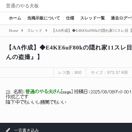
普通のやる夫板
ホーム
当掲示板について
仕様
スレッド一覧
過去ログ一
Home
スレッド
【AA作成】◆E4KE6uF80kの隠れ家11
【AA作成】◆E4KE6uF80kの隠れ家11
んの盗撮』】
レス数：800
サイズ：973.37 KiB
29
名前：
普通のやる夫さん
[
sage
] 投稿日：
2025/08/08(Fri) 00:
作成乙です
降下中でもいいし勝鬨でもいい
一言書き込み