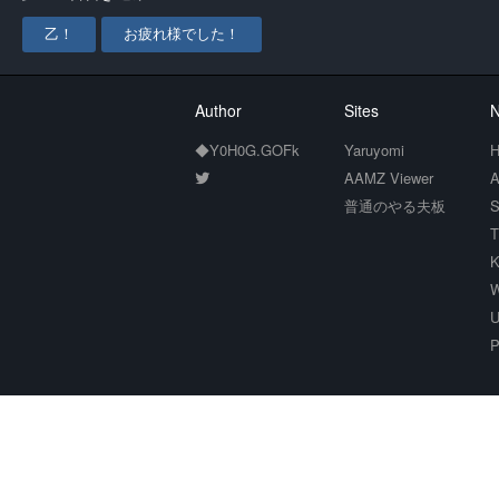
乙！
お疲れ様でした！
Author
Sites
N
◆Y0H0G.GOFk
Yaruyomi
H
AAMZ Viewer
A
普通のやる夫板
S
T
K
W
U
P