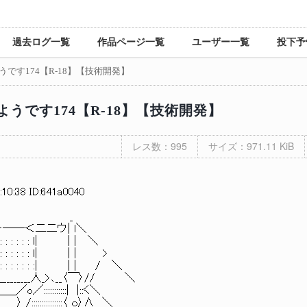
過去ログ一覧
作品ページ一覧
ユーザー一覧
投下予
です174【R-18】【技術開発】
うです174【R-18】【技術開発】
レス数：995
サイズ：971.11 KiB
:10:38 ID:641a0040
__ _
─＜二二ウ| l＼
 : : : : l| | | ＼
 : : : : : l| | | >
 : : : : : : :| | | / ＼
__乂＿________人_>､__〈￣〉// ＼
:::::::::::| |::く＼
〉 /:::::::::::::::〈 ｏ〉∧ ＼