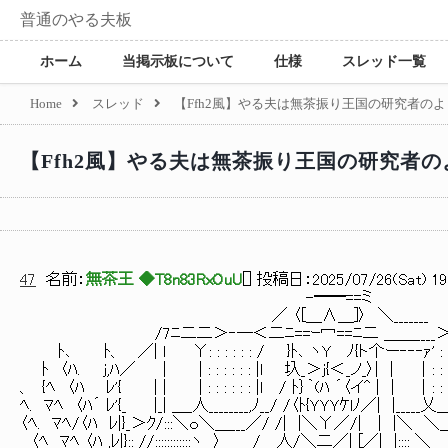
普通のやる夫板
ホーム
当掲示板について
仕様
スレッド一覧
Home
スレッド
【Ffh2風】やる夫は無茶振り王国の研究者のよう
【Ffh2風】やる夫は無茶振り王国の研究者のよ
47
名前：
無茶王 ◆T8n83RxOuU
[
] 投稿日：
2025/07/26(Sat) 19
-━━==ミ
／ 〈[＿∧＿]〉 ＼_____
/7ﾆ二二＞‐─＜二ﾆ==ｰ冖==ﾆ二 ＿＿____＞─
ﾄ､ ﾄ、 ／| l Υ: : : : : : / }ﾄ､ ヽY ﾉ{ト个ー‐‐‐ｧ' : : :
ﾄ 〈ﾊ. j,ﾊ／ | | : : : : : : |l 圦_＞j{＜_ノ_〉| | │: : :
、 {ﾍ 〈ﾊ ﾚ'{ | | | : : : : : : |l / ﾄ｝｀(ﾊ ´〈イ^ | | │: :
ﾍ. ﾏﾍ 〈ﾊ´ ﾚ'{_ |_| ＿_人________,ﾉ__/ /〈ﾄ{ＹＹＹｹlﾉ／| |___
〈ﾍ. ﾏﾍ/〈ﾊ ﾚ|}_＞ｸ/:::＼ｏ＼＿___／/ /| |＼Υ／/| | |＼ ＼＿＿／o／
〈ﾍ ﾏﾍ 〈ﾊ_,ﾚ|}:: //::::::::::::ヽ 〉＿___/ _人/＼二／| [／| |:::: ＼＿＿__