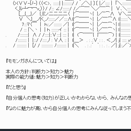
〈>(∨∨-}ﾉ-｝〈〈＜>、:::::::| |::::::::::/ / ／＼| 〕〔 |／::::: | ｢＼:::::::::::::: / /
く_}ﾚ┴冖冖x_〉〉/ /::: ∠/::::::::/ /／⌒¨¨ ＼／¨¨⌒ | ∨､＼::::::::::＼〉 ::
[__,,{__,,}／ {_{{ン二二二二〈 |'⌒¨¨¨¨ヽ{ }／¨⌒∧
∨ ＼}___ノ|く_ノ:::::::／／::::∧l|'⌒¨¨¨¨ヽ| |／¨¨⌒∧ ｌ|::::::::＼＼:::::
7:::ﾏ〈￣ | ｈ::／::::::::: ／| l|'⌒¨¨¨¨ヽ| |／¨¨⌒ヽ| ｌ|::::::::::: |＼:::
/ ::: |＼丶 | | ｈ ::::::::イ ::: | l|'⌒¨¨¨¨ヽ{ }／¨¨⌒ヽ| ｌ|::::::::::: |:::
. /:::::::::| ∧ / /:::::|::∨::::| :::: | l| (⌒¨¨¨¨{ }¨¨¨¨⌒)│l|::::::::::
/:::::::::: | |:::/ /:::::丿: ∨人 :: | l|＿＞ . : .:∨ : : . ＜_ノ| j| ::::: x┴r
. / ::::::::::: | [/ / ::::::::::::: ﾉ::::::::::: | l|＼ . : .:´ ｀: : . : . ／| j|::／｀>─┴
『モモンガさんについては』
本人の方針：判断力＞知力＞魅力
実際の能力値：魅力＞知力＞判断力
『だと思う』
『自分個人の思考（知力）が正しいかわからないから、みんなの思
『なのに魅力が高いから自分個人の思考にみんな従ってしまう不