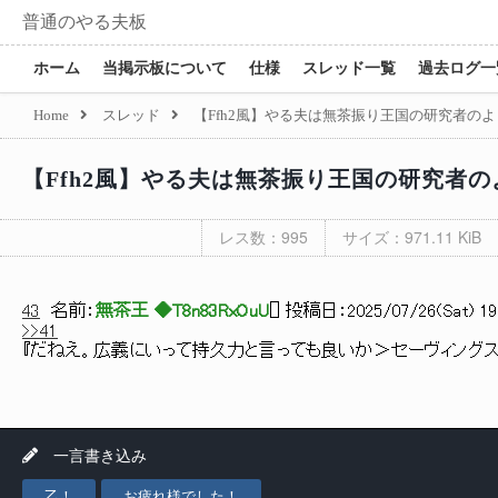
普通のやる夫板
ホーム
当掲示板について
仕様
スレッド一覧
過去ログ一
Home
スレッド
【Ffh2風】やる夫は無茶振り王国の研究者のよう
【Ffh2風】やる夫は無茶振り王国の研究者のよ
レス数：995
サイズ：971.11 KiB
43
名前：
無茶王 ◆T8n83RxOuU
[
] 投稿日：
2025/07/26(Sat) 19
>>41
『だねえ。広義にいって持久力と言っても良いか＞セーヴィングス
一言書き込み
乙！
お疲れ様でした！