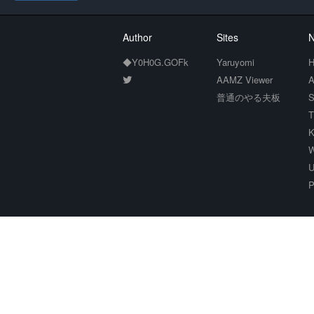
Author
Sites
N
◆Y0H0G.GOFk
Yaruyomi
H
AAMZ Viewer
A
普通のやる夫板
S
T
K
W
U
P