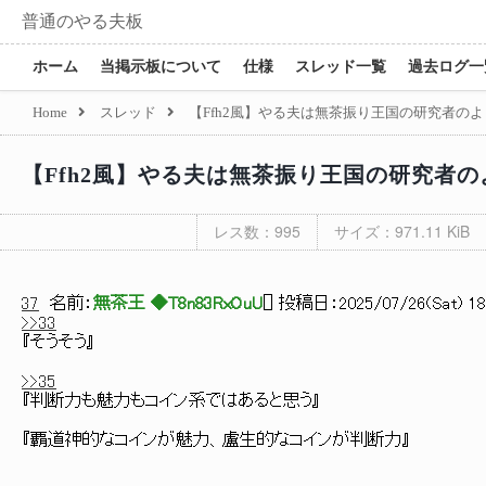
普通のやる夫板
ホーム
当掲示板について
仕様
スレッド一覧
過去ログ一
Home
スレッド
【Ffh2風】やる夫は無茶振り王国の研究者のよう
【Ffh2風】やる夫は無茶振り王国の研究者のよ
レス数：995
サイズ：971.11 KiB
37
名前：
無茶王 ◆T8n83RxOuU
[
] 投稿日：
2025/07/26(Sat) 18
>>33
『そうそう』
>>35
『判断力も魅力もコイン系ではあると思う』
『覇道神的なコインが魅力、盧生的なコインが判断力』