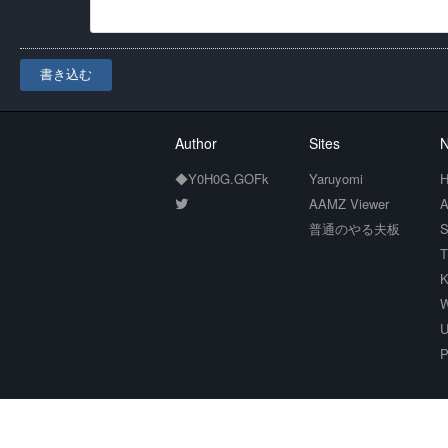
書き込む
Author
Sites
N
◆Y0H0G.GOFk
Yaruyomi
H
AAMZ Viewer
A
普通のやる夫板
S
T
K
W
U
P